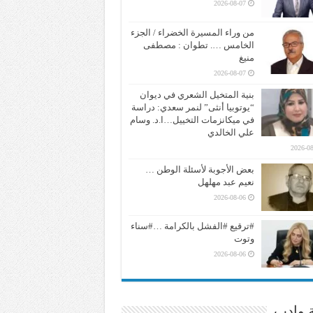
2026-08-07
من وراء المسيرة الخضراء / الجزء
الخامس …. تطوان : مصطفى
منيغ
2026-08-07
بنية المتخيل الشعري في ديوان
“يوتوبيا أنثى” لنمر سعدي: دراسة
في ميكانزمات التخييل…ا.د. وسام
علي الخالدي
2026-08
بعض الأجوبة لأسئلة الوطن …
نعيم عبد مهلهل
2026-08-06
#ترقيع #الفشل بالكرامة …#سناء
وتوت
2026-08-06
ة وادب