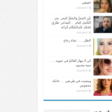
حَقِيقِي
2026-08-07
بَيْنَ المَمَرِّ وَالمَقَرِّ البحر: بحر
الكامل التام … الشاعر: طَارِق
مُحَمَّد عَبْدِالسَّلَام غُرَابَة
2026-08-07
الظل …..: نجاة رجاح
2026-08-07
كي لا ينهارَ العالمُ في عيونِه……
منية محمود
2026-08-07
ومضيت في طريقي …..عاتكه
محفوض
2026-08-07
ر في صور