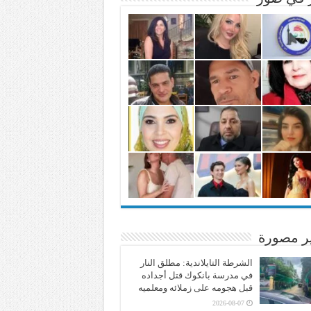
ير مصورة
الشرطة التايلاندية: مطلق النار
في مدرسة بانكوك قتل أجداده
قبل هجومه على زملائه ومعلميه
2026-08-07