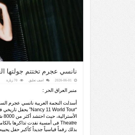
نانسي عجرم تختتم جولتها ال
2026-06-01
اضف تعليق
70 زيارة
منبر العراق الحر :
أسدلت النجمة العربية نانسي عجرم الستا
“Nancy 11 World Tour” بحف
Theatre فى أمسية نفدت تذاكرها بال
بذلك رقماً قياسياً جديداً كأكبر حفل يحيي