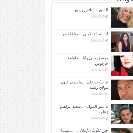
السور….ليلاس زرزور
2026-08-07
أنا المرأة الأولى….وفاء اخضر
2026-08-07
دمشق وأبي وأنا….فاطمة
حرفوش
2026-08-07
غريبٌ بداخلي….هاشمي علوي
مولاي رشيد
2026-08-07
يا عبيرَ الموانئِ…سعيد إبراهيم
زعلوك
2026-08-07
حِينَ يَكْذِبُ الزَّمانُ ….. د. سِيما