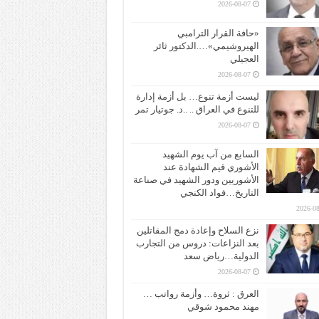
2026-08-07
«حافة القرار الترامبي
الهيروشيمي»….الدكتور ثائر
العجيلي
2026-08-07
ليست أزمة تنوع… بل أزمة إدارة
للتنوع في العراق .. ..د. جوتيار تمر
2026-08-07
السابع من آب يوم الشهيد
الأشوري قيم الشهادة عند
الأشوريين ودور الشهيد في صناعة
التاريخ…فواد الكنجي
2026-08
نزع السلاح وإعادة دمج المقاتلين
بعد النزاعات: دروس من التجارب
الدولية…رياض سعد
2026-08-07
العرق : ثروة… وأزمة رواتب …
مهند محمود شوقي