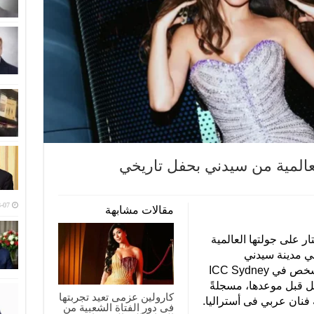
عالمية من سيدني بحفل تاريخي
-07
مقالات مشابهة
ر على جولتها العالمية
ل تاريخي في مدينة سيدني
الأسترالية، حيث احتشد أكثر من 8000 شخص في ICC Sydney
كامل قبل موعدها، مسجلةً
كارولين عزمى تعيد تجربتها
ه فنان عربي فى أستراليا.
فى دور الفتاة الشعبية من