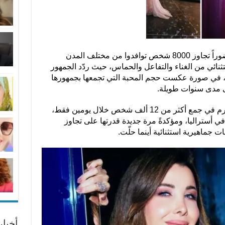
وشهدت الأمسية الختامية في سيدني حضوراً تجاوز 8000 شخص توافدوا من مختلف المدن
تثنائي من الغناء والتفاعل والحماس، حيث ردّد الجمهور
 في صورة عكست حجم المحبة التي تجمعها بجمهورها
لى مدى سنوات طويلة.
وبين ملبورن وسيدني، نجحت نانسي عجرم في جمع أكثر من 12 ألف شخص خلال يومين فقط،
في أستراليا، ومؤكدةً مرة جديدة قدرتها على تجاوز
 جماهيرية استثنائية أينما حلّت.
أخبا