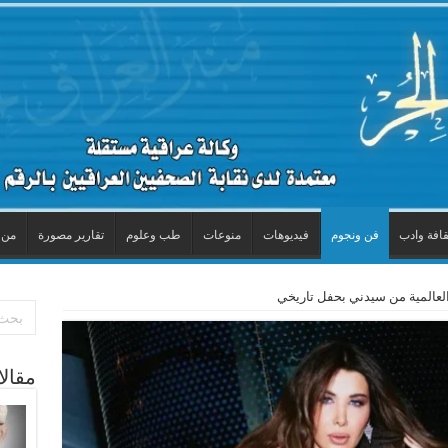
قافة وادب
فن ونجوم
فيديوهات
منوعات
طب وعلوم
تقارير مصورة
من 
العالمية من سيدني بحفل تاريخي
مقال