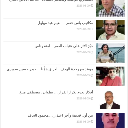
2026-08-09
مكاتيب ياس خضر ….نعيم عبد مهلهل
2026-08-09
جَبْرُ الأثر على عتبات العمر…امنة وناس
2026-08-09
موعد مع وحدة الهدف: العراق هَمُّنا …حيدر حسين سويري
2026-08-09
أفكار لعدم تكرار الفرار … تطوان : مصطفى منيغ
2026-08-09
بين أول قذيفة وآخر اعتذار ….محمود الجاف
2026-08-09