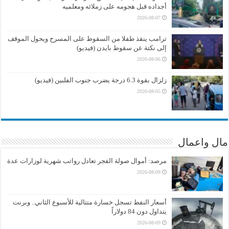
أجداده قبل هجومه على زملائه ومعلميه
2026-08-07
ترامب ينقذ طفلا من السقوط على المسرح ويحول الموقف
إلى نكتة عن سقوط بايدن (فيديو)
2026-08-06
زلزال بقوة 6.3 درجة يضرب جنوب الفلبين (فيديو)
2026-08-05
مال واعمال
مرصد: أموال صولة الفجر تعادل رواتب شهرية لوزارات عدة
2026-08-09
أسعار النفط تسجل خسارة متتالية للأسبوع الثاني.. وبرنت
يتداول دون 84 دولاراً
2026-08-09