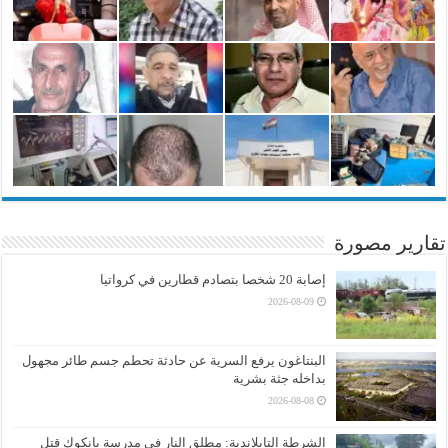
تقارير مصورة
إصابة 20 شخصا بتصادم قطارين في كرواتيا
2026-08-09
البنتاغون يرفع السرية عن حادثة تحطم جسم طائر مجهول
بداخله جثة بشرية
2026-08-08
الشرطة التايلاندية: مطلق النار في مدرسة بانكوك قتل