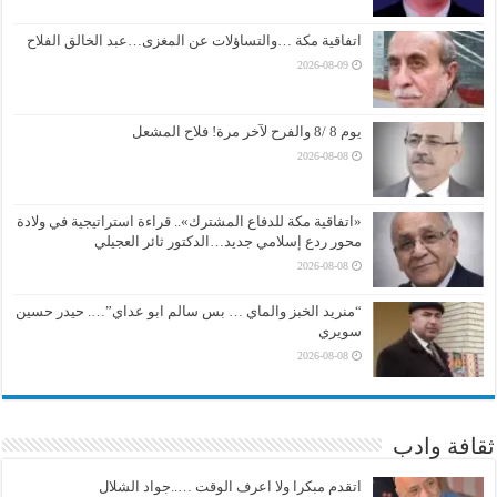
اتفاقية مكة …والتساؤلات عن المغزى…عبد الخالق الفلاح
2026-08-09
يوم 8 /8 والفرح لآخر مرة! فلاح المشعل
2026-08-08
«اتفاقية مكة للدفاع المشترك».. قراءة استراتيجية في ولادة
محور ردع إسلامي جديد…الدكتور ثائر العجيلي
2026-08-08
“منريد الخبز والماي … بس سالم ابو عداي”…. حيدر حسين
سويري
2026-08-08
ثقافة وادب
اتقدم مبكرا ولا اعرف الوقت …..جواد الشلال