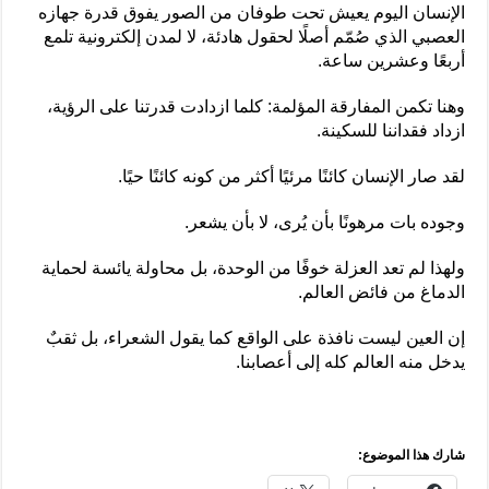
الإنسان اليوم يعيش تحت طوفان من الصور يفوق قدرة جهازه
العصبي الذي صُمّم أصلًا لحقول هادئة، لا لمدن إلكترونية تلمع
أربعًا وعشرين ساعة.
وهنا تكمن المفارقة المؤلمة: كلما ازدادت قدرتنا على الرؤية،
ازداد فقداننا للسكينة.
لقد صار الإنسان كائنًا مرئيًا أكثر من كونه كائنًا حيًا.
وجوده بات مرهونًا بأن يُرى، لا بأن يشعر.
ولهذا لم تعد العزلة خوفًا من الوحدة، بل محاولة يائسة لحماية
الدماغ من فائض العالم.
إن العين ليست نافذة على الواقع كما يقول الشعراء، بل ثقبٌ
يدخل منه العالم كله إلى أعصابنا.
شارك هذا الموضوع: