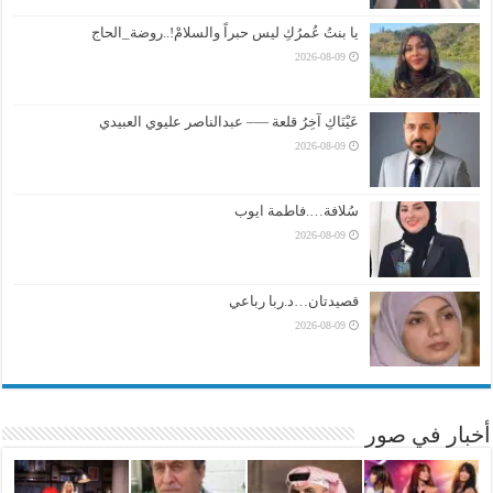
يا بنتُ عُمرُكِ ليس حبراً والسلامْ!..روضة_الحاج
2026-08-09
عَيْنَاكِ آخِرُ قلعة —– عبدالناصر عليوي العبيدي
2026-08-09
سُلافة….فاطمة ايوب
2026-08-09
قصيدتان…د.ربا رباعي
2026-08-09
أخبار في صور