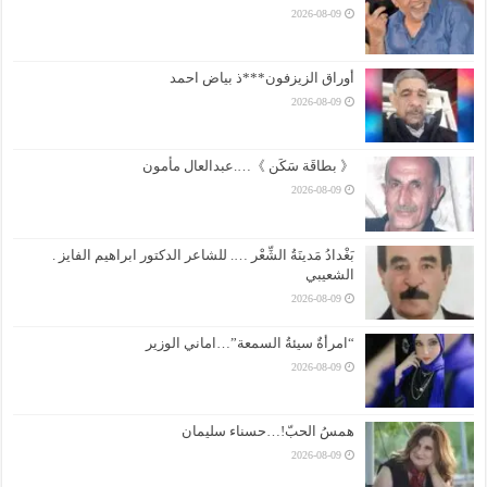
2026-08-09
أوراق الزيزفون***ذ بياض احمد
2026-08-09
《 بطاقَة سَكَن 》….عبدالعال مأمون
2026-08-09
بَغْدادُ مَدينَةُ الشِّعْر …. للشاعر الدكتور ابراهيم الفايز .
الشعيبي
2026-08-09
“امرأةٌ سيئةُ السمعة”…اماني الوزير
2026-08-09
همسُ الحبّ!…حسناء سليمان
2026-08-09