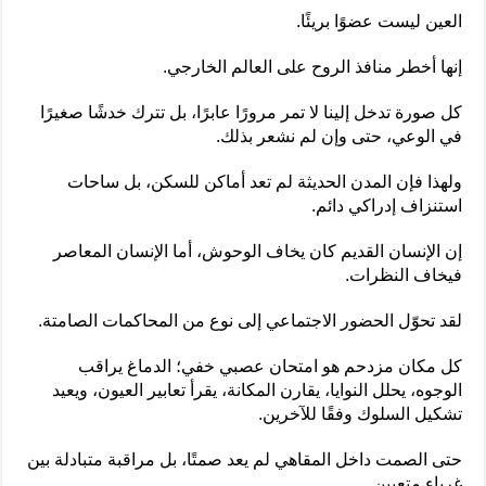
العين ليست عضوًا بريئًا.
إنها أخطر منافذ الروح على العالم الخارجي.
كل صورة تدخل إلينا لا تمر مرورًا عابرًا، بل تترك خدشًا صغيرًا
في الوعي، حتى وإن لم نشعر بذلك.
ولهذا فإن المدن الحديثة لم تعد أماكن للسكن، بل ساحات
استنزاف إدراكي دائم.
إن الإنسان القديم كان يخاف الوحوش، أما الإنسان المعاصر
فيخاف النظرات.
لقد تحوّل الحضور الاجتماعي إلى نوع من المحاكمات الصامتة.
كل مكان مزدحم هو امتحان عصبي خفي؛ الدماغ يراقب
الوجوه، يحلل النوايا، يقارن المكانة، يقرأ تعابير العيون، ويعيد
تشكيل السلوك وفقًا للآخرين.
حتى الصمت داخل المقاهي لم يعد صمتًا، بل مراقبة متبادلة بين
غرباء متعبين.