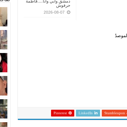
دمشق وأبي وأنا….فاطمة
حرفوش
2026-08-07
الموصدُ
Pinterest
LinkedIn
Stumbleupon