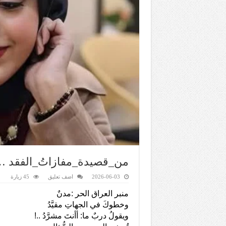
من_قصيدة_مفازاتُ_الفقد 
2026-06-03
اضف تعليق
45 زيارة
منبر العراق الحر :مدنٌ
وخطوكَ في الجهاتِ مقيَّدُ
ويقولُ دربٌ ما: أأنتَ مشرَّدُ ..!