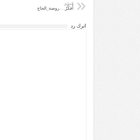
السابق
أُفكِّرُ….روضة_الحاج
اترك رد