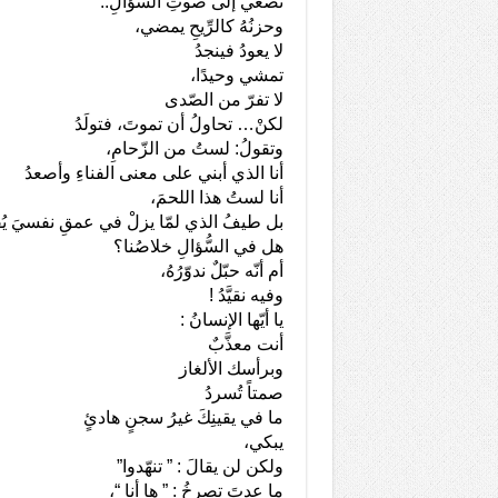
تُصغي إلى صوتِ السُّؤالِ..
وحزنُهُ كالرِّيحِ يمضي،
لا يعودُ فينجدُ
تمشي وحيدًا،
لا تفرّ من الصّدى
لكنْ… تحاولُ أن تموتَ، فتولَدُ
وتقولُ: لستُ من الزّحامِ،
أنا الذي أبني على معنى الفناءِ وأصعدُ
أنا لستُ هذا اللحمَ،
بل طيفُ الذي لمّا يزلْ في عمقِ نفسيَ يُف
هل في السُّؤالِ خلاصُنا؟
أم أنّه حبّلٌ ندوّرُهُ،
وفيه نقيَّدُ !
يا أيّها الإنسانُ :
أنت معذَّبٌ
وبرأسك الألغاز
صمتاً تُسردُ
ما في يقينِكَ غيرُ سجنٍ هادئٍ
يبكي،
ولكن لن يقالَ : ” تنهّدوا”
ما عدتَ تصرخُ : ” ها أنا “،