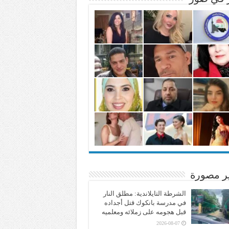
ير مصورة
الشرطة التايلاندية: مطلق النار
في مدرسة بانكوك قتل أجداده
قبل هجومه على زملائه ومعلميه
2026-08-07