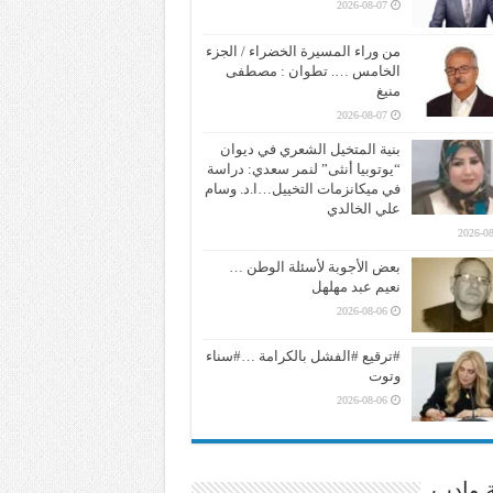
2026-08-07
من وراء المسيرة الخضراء / الجزء
الخامس …. تطوان : مصطفى
منيغ
2026-08-07
بنية المتخيل الشعري في ديوان
“يوتوبيا أنثى” لنمر سعدي: دراسة
في ميكانزمات التخييل…ا.د. وسام
علي الخالدي
2026-08
بعض الأجوبة لأسئلة الوطن …
نعيم عبد مهلهل
2026-08-06
#ترقيع #الفشل بالكرامة …#سناء
وتوت
2026-08-06
ة وادب