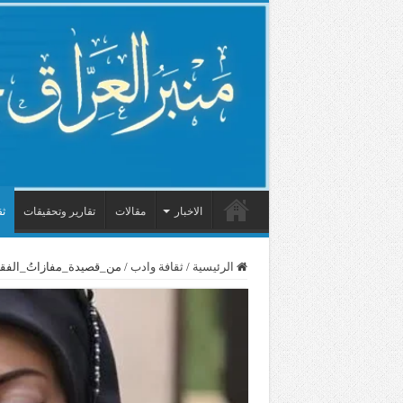
الاخبار
مقالات
تقارير وتحقيقات
ثق
الرئيسية
/
ثقافة وادب
/
من_قصيدة_مفازاتُ_الفق