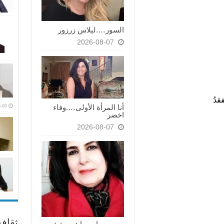
السور….ليلاس زرزور
2026-08-07
قدُ
-06
أنا المرأة الأولى….وفاء
اخضر
2026-08-07
ثقاف