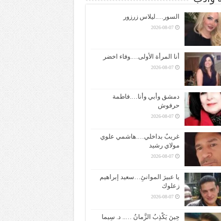
السور….ليلاس زرزور
2026-08-07
أنا المرأة الأولى….وفاء اخضر
2026-08-07
دمشق وأبي وأنا….فاطمة
حرفوش
2026-08-07
غريبٌ بداخلي….هاشمي علوي
مولاي رشيد
2026-08-07
يا عبيرَ الموانئِ…سعيد إبراهيم
زعلوك
2026-08-07
حِينَ يَكْذِبُ الزَّمانُ ….. د. سِيما