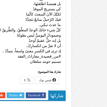
بل همسةٌ اطلقتَها،
كي يستريحَ الموقدُ
لكنّكَ الآنَ اتّسعتَ كأنّما
فيكَ الرّحيلُ منابعٌ تتجدَّدُ
ما عدتَ تبكي..
كلّ شيء خانكَ الوعدُ المعلّقُ، والطَّريقُ 
وصمودكَ اليوميُّ ليس بطولةً
بل إنه حلٌّ عقيمٌ أوحدُ
أن لا تفرَّ من انكسارِكَ،
إذ ترى في الكسرِ معنىً واسعاً، يتمدَّدُ ..
#من_قصيدة_مفازاتُ_الفقد
تسنيم حومد سلطان
شارك هذا الموضوع:
فيس بوك
X
Twitter
Facebook
شاركها