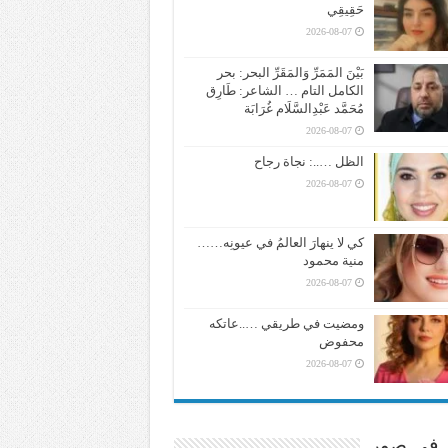
حَقِيقِي
2026-08-07
بَيْنَ المَمَرِّ وَالمَقَرِّ البحر: بحر
الكامل التام … الشاعر: طَارِق
مُحَمَّد عَبْدِالسَّلَام غُرَابَة
2026-08-07
الظل …..: نجاة رجاح
2026-08-07
كي لا ينهارَ العالمُ في عيونِه……
منية محمود
2026-08-07
ومضيت في طريقي …..عاتكه
محفوض
2026-08-07
ر في صور