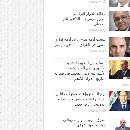
2026-08-07
«حافة القرار الترامبي
الهيروشيمي»….الدكتور ثائر
العجيلي
2026-08-07
ليست أزمة تنوع… بل أزمة إدارة
للتنوع في العراق .. ..د. جوتيار تمر
2026-08-07
السابع من آب يوم الشهيد
الأشوري قيم الشهادة عند
الأشوريين ودور الشهيد في صناعة
التاريخ…فواد الكنجي
2026-08
نزع السلاح وإعادة دمج المقاتلين
بعد النزاعات: دروس من التجارب
الدولية…رياض سعد
2026-08-07
العرق : ثروة… وأزمة رواتب …
مهند محمود شوقي