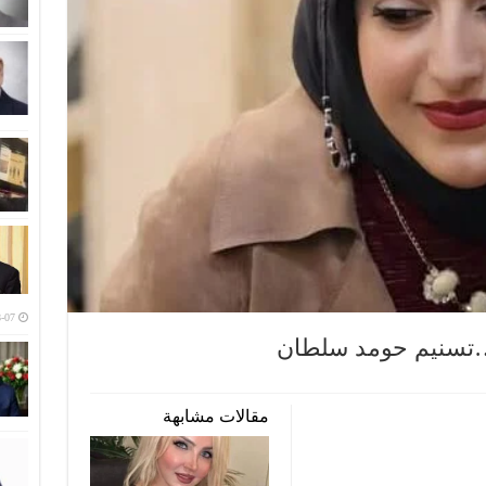
-07
…تسنيم حومد سلطان
مقالات مشابهة