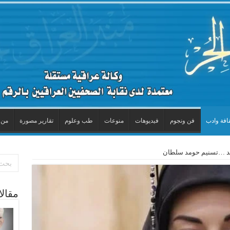
افة وادب
فن ونجوم
فيديوهات
منوعات
طب وعلوم
تقارير مصورة
من 
د …تسنيم حومد سلطان
مقال