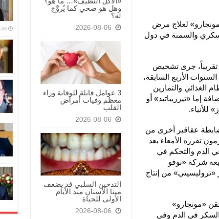
«الأكل النظيف»… ما هو؟
وهل هو صحي كما يُروَّج
له؟
«مونجارو» لعلاج مرض
2026-08-06
-06
السكري والسمنة في دول
وب في التجربة من 800 بالغ تقريباً، جرى تشخيص
السنوات الأربع السابقة،
م الغذائي والتمارين
3 عوامل قابلة للوقاية وراء
ة إما «تيرزيباتيد» أو
معظم وفيات أمراض
القلب
 للأنباء.
2026-08-06
ابطة عقاقير أخرى من
 عمل هرمون تفرزه الأمعاء بعد
ي الدم والتحكم في
بيعه شركة «نوفو
«تروليسيتي» من إنتاج
التدخين السلبي قد يضعف
مينا الأسنان منذ الأيام
الأولى للحياة
حقن «مونجارو»
2026-08-06
 السكر في الدم وفي