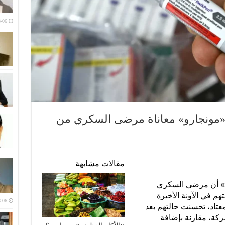
-06
لـ«مونجارو» معاناة مرضى السكري من
مقالات مشابهة
لي» أن مرضى السكري
م في الآونة الأخيرة
-06
معتاد، تحسنت حالتهم بعد
شركة، مقارنة بإضافة