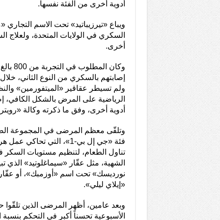
أدوية أخرى من الفئة نفسها.
ويباع «تيرزيباتيد» تحت الاسم التجاري 
السكري في الولايات المتحدة، ولعلاج 
أخرى.
وكان المطل
إصابتهم بالسكري من النوع الثاني، خلال 
ولم تسيطر عقاقير «الميتفورمين» والنظا
الرياضية على المرض بالشكل الكافي، إضاف
أدوية أخرى، وفق ما ذكرته وكالة «رويترز»
وتلقّى معظم المرضى في المجموعة الض
فئة «جي إل بي-1»، التي تحاكي
تناول الطعام، لتنظيم مستويات السكر ف
الشهية، مثل عقّار «سيماغلوتيد» الذي ت
نورديسك» تحت اسم «أوزمبك»، أو عقّار 
«إيلاي ليلي».
وبعد عامين، أظهر المرضى الذين تلقّوا 
الأسبوعية تحسناً أكبر في التحكم بنسبة