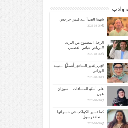
ة وادب
شهيةُ الصدأ….د.قيس جرجس
2026-08-06
الرجل المصنوع من التردد
!!..رياض عباس العصمي
2026-08-06
#فِي_هَذهِ_المَتاهةِ_أَتسكَّعُ….نبيلة
الوزاني
2026-08-06
على أسنّةِ المسافات….سوزان
عون
2026-08-06
كما تسير الكواكب في حسراتها .
…نجلاء رسول
2026-08-06