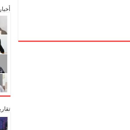
أخبا
تقار