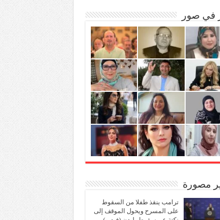
ر في صور
ير مصورة
ترامب ينقذ طفلا من السقوط
على المسرح ويحول الموقف إلى
نكتة عن سقوط بايدن (فيديو)