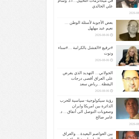
في ميكانزمات التخييل…ا.د. وسام
علي الخالدي
2026-08
بعض الأجوبة لأسئلة الوطن …
نعيم عبد مهلهل
2026-08-06
#ترقيع #الفشل بالكرامة …#سناء
وتوت
2026-08-06
الجولاني… التهديد الذي يفرض
على العراق أقصى درجات
اليقظة…رياض سعد
2026-08-06
رؤية سيكولوجية- سياسية للحرب
الدائرة بين امريكا وايران
وصعوبات التوصل الى أتفاق… د.
عامر صالح
2026-08
بين العواصم البعيدة… والعراق