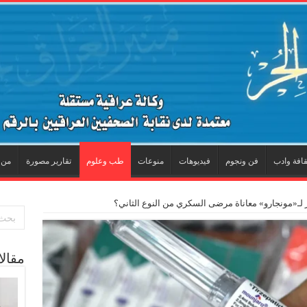
قافة وادب
فن ونجوم
فيديوهات
منوعات
طب وعلوم
تقارير مصورة
من 
 لـ«مونجارو» معاناة مرضى السكري من النوع الثاني؟
مقال