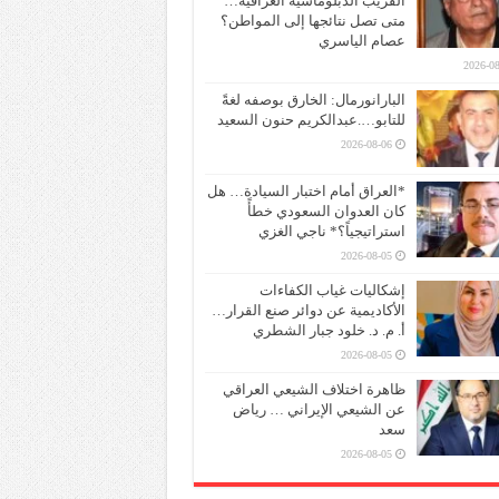
القريب الدبلوماسية العراقية…
متى تصل نتائجها إلى المواطن؟
عصام الياسري
2026-08
البارانورمال: الخارق بوصفه لغةً
للتابو….عبدالكريم حنون السعيد
2026-08-06
*العراق أمام اختبار السيادة… هل
كان العدوان السعودي خطأً
استراتيجياً؟* ناجي الغزي
2026-08-05
إشكاليات غياب الكفاءات
الأكاديمية عن دوائر صنع القرار…
أ. م. د. خلود جبار الشطري
2026-08-05
ظاهرة اختلاف الشيعي العراقي
عن الشيعي الإيراني … رياض
سعد
2026-08-05