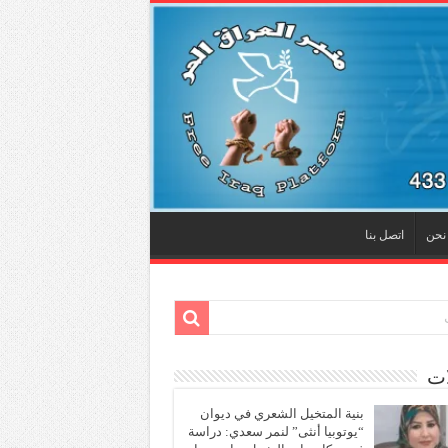
نحن
اتصل بنا
ات
بنية المتخيل الشعري في ديوان
“يوتوبيا أنثى” لنمر سعدي: دراسة