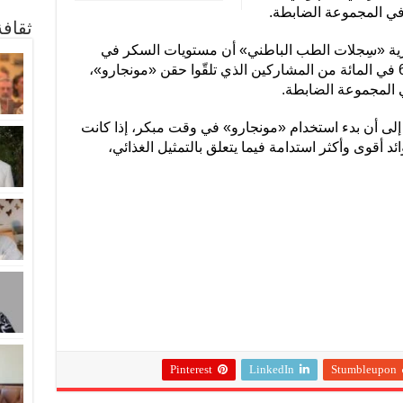
ي المجموعة الضابطة.
ثقاف
رية «سِجلات الطب الباطني» أن مستويات السكر في
الدم كانت بعد عامين طبيعية لدى نحو 60 في المائة من المشاركين الذي تلقّوا حقن «مونجارو»،
ر إلى أن بدء استخدام «مونجارو» في وقت مبكر، إذا كانت
ائد أقوى وأكثر استدامة فيما يتعلق بالتمثيل الغذائي،
Pinterest
LinkedIn
Stumbleupon