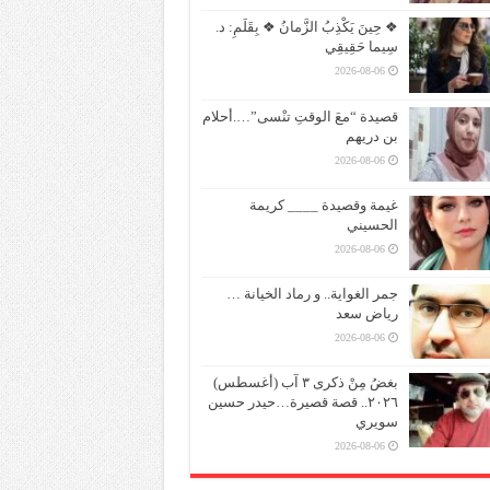
❖ حِينَ يَكْذِبُ الزَّمانُ ❖ بِقَلَمِ: د.
سِيما حَقِيقِي
2026-08-06
قصيدة “معَ الوقتِ تنْسى”….أحلام
بن دريهم
2026-08-06
غيمة وقصيدة ____ كريمة
الحسيني
2026-08-06
جمر الغواية.. و رماد الخيانة …
رياض سعد
2026-08-06
بغضُ مِنْ ذكرى ٣ آب (أغسطس)
٢٠٢٦.. قصة قصيرة…حيدر حسين
سويري
2026-08-06