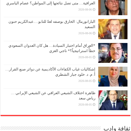
العراقية… متى تصل نتائجها إلى المواطن؟ عصام الياسري
2026-08-06
البارانورمال: الخارق بوصفه لغةً للتابو….عبدالكريم حنون
السعيد
2026-08-06
*العراق أمام اختبار السيادة… هل كان العدوان السعودي
خطأً استراتيجياً؟* ناجي الغزي
2026-08-05
إشكاليات غياب الكفاءات الأكاديمية عن دوائر صنع القرار…
أ. م. د. خلود جبار الشطري
2026-08-05
ظاهرة اختلاف الشيعي العراقي عن الشيعي الإيراني …
رياض سعد
2026-08-05
ثقافة وادب