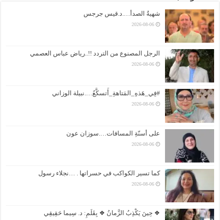
شهيةُ الصدأ….د.قيس جرجس
2026-08-06
الرجل المصنوع من التردد !!..رياض عباس العصمي
2026-08-06
#فِي_هَذهِ_المَتاهةِ_أَتسكَّعُ….نبيلة الوزاني
2026-08-06
على أسنّةِ المسافات….سوزان عون
2026-08-06
كما تسير الكواكب في حسراتها . …نجلاء رسول
2026-08-06
❖ حِينَ يَكْذِبُ الزَّمانُ ❖ بِقَلَمِ: د. سِيما حَقِيقِي