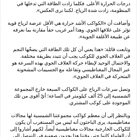
درجات الحرارة الأعلى. فكلما زادت الطاقة التي تدخلها في
المنظومة، زادت شدة الرياح. لكننا نرى العكس».
وأضافت أن «الكواكب الأشد حرارة هي الأقل عرضة لرياح قوية
تؤثر على غلافها الجوي. وهذا أمر غريب حقاً مقارنة بما نعرفه
عن طبيعة الأغلفة الجوية».
وتابعت قائلة: «هذا يعني أن كل تلك الطاقة التي يضخّها النجم
في الغلاف الجوي للكوكب يجب أن تتبدد بطريقة مختلفة.
والاحتمال الوحيد لإبطاء حركة الغلاف الجوي بهذه السرعة هو
عبر المجال المغناطيسي وتفاعله مع الجسيمات المشحونة
المتحركة في الغلاف الجوي».
وتصل سرعات الرياح على الكواكب السبعة خارج المجموعة
الشمسية إلى 25 ألف كيلومتر في الساعة؛ أيْ أقوى من تلك
الموجودة على كوكب المشتري.
وبالنظر إلى أن معظم كواكب مجموعتنا الشمسية لها مجالات
مغناطيسية، يرى الباحثون أنه ليس من المستغرب أن يكون
للكواكب الخارجية مجالات مغناطيسية أيضاً، لكنهم أشاروا إلى
أن العلماء كانوا حتى وقتنا هذا يجدون صعوبة في التوصل إلى