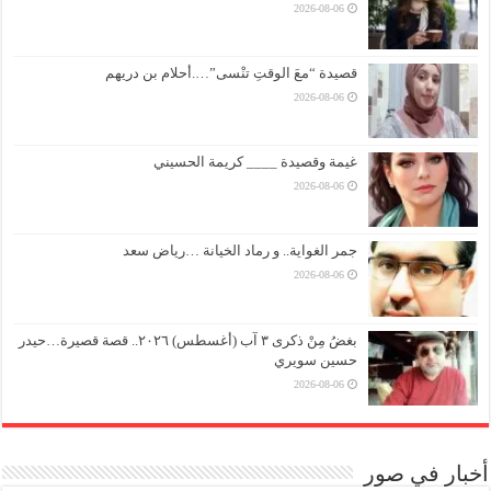
2026-08-06
قصيدة “معَ الوقتِ تنْسى”….أحلام بن دريهم
2026-08-06
غيمة وقصيدة ____ كريمة الحسيني
2026-08-06
جمر الغواية.. و رماد الخيانة …رياض سعد
2026-08-06
بغضُ مِنْ ذكرى ٣ آب (أغسطس) ٢٠٢٦.. قصة قصيرة…حيدر
حسين سويري
2026-08-06
أخبار في صور