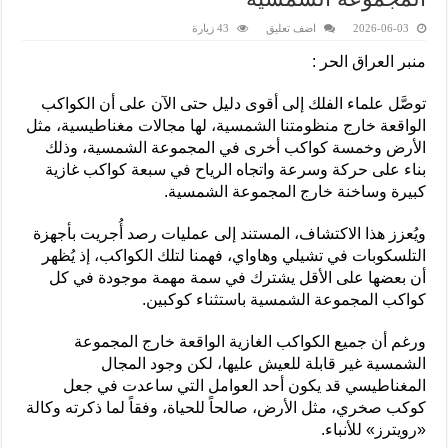
2026-06-03
اضف تعليق
43 زيارة
منبر العراق الحر :
توصَّل علماء الفلك إلى أقوى دليل حتى الآن على أن الكواكب
الواقعة خارج منظومتنا الشمسية، لها مجالات مغناطيسية، مثل
الأرض وخمسة كواكب أخرى في المجموعة الشمسية، وذلك
بناء على حركة وسرعة واتجاه الرياح في سبعة كواكب غازية
كبيرة وساخنة خارج المجموعة الشمسية.
ويُعزز هذا الاكتشاف، المستند إلى عمليات رصد أُجريت بأجهزة
التلسكوبات في تشيلي وهاواي، فهمنا لتلك الكواكب، إذ يُظهر
أن بعضها على الأقل يشترك في سمة مهمة موجودة في كل
كواكب المجموعة الشمسية باستثناء كوكبين.
ورغم أن جميع الكواكب الغازية الواقعة خارج المجموعة
الشمسية غير قابلة للعيش عليها، لكن وجود المجال
المغناطيسي قد يكون أحد العوامل التي ساعدت في جعل
كوكب صخري، مثل الأرض، صالحاً للحياة، وفقاً لما ذكرته وكالة
«رويترز» للأنباء.