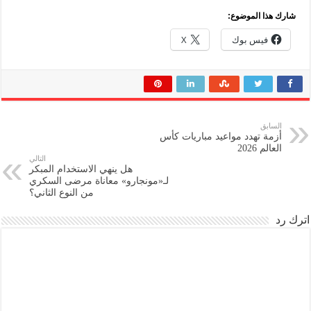
شارك هذا الموضوع:
فيس بوك
X
السابق
أزمة تهدد مواعيد مباريات كأس
العالم 2026
التالي
هل ينهي الاستخدام المبكر
لـ«مونجارو» معاناة مرضى السكري
من النوع الثاني؟
اترك رد