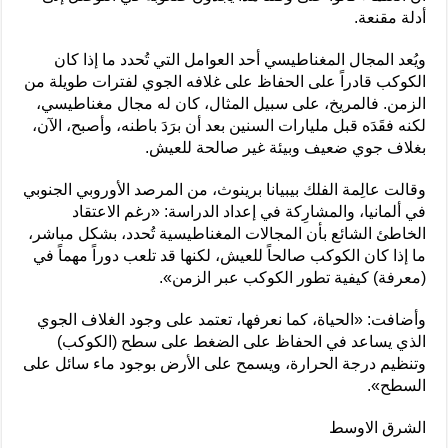
أدلة مقنعة.
ويُعد المجال المغناطيسي أحد العوامل التي تُحدد ما إذا كان
الكوكب قادراً على الحفاظ على غلافه الجوي لفترات طويلة من
الزمن. فالمريخ، على سبيل المثال، كان له مجال مغناطيسي،
لكنه فقَدَه قبل مليارات السنين بعد أن برَدَ باطنه، وأصبح، الآن،
بغلاف جوي ضعيف وبيئة غير صالحة للعيش.
وقالت عالِمة الفلك بيبيانا برينوث، من المرصد الأوروبي الجنوبي
في ألمانيا، والمشارِكة في إعداد الدراسة: «رغم الاعتقاد
الخاطئ الشائع بأن المجالات المغناطيسية تُحدد، بشكل مباشر،
ما إذا كان الكوكب صالحاً للعيش، لكنها قد تلعب دوراً مهماً في
(معرفة) كيفية تطور الكوكب عبر الزمن».
وأضافت: «الحياة، كما نعرفها، تعتمد على وجود الغلاف الجوي
الذي يساعد في الحفاظ على الضغط على سطح (الكوكب)
وتنظيم درجة الحرارة، ويسمح على الأرض بوجود ماء سائل على
السطح».
الشرق الاوسط