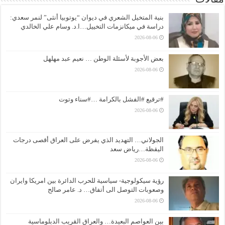
بنية المتخيل الشعري في ديوان “يوتوبيا أنثى” لنمر سعدي:
دراسة في ميكانزمات التخييل…ا.د. وسام علي الخالدي
2026-08-06
بعض الأجوبة لأسئلة الوطن … نعيم عبد مهلهل
2026-08-06
#ترقيع #الفشل بالكرامة …#سناء وتوت
2026-08-06
الجولاني… التهديد الذي يفرض على العراق أقصى درجات
اليقظة…رياض سعد
2026-08-06
رؤية سيكولوجية- سياسية للحرب الدائرة بين امريكا وايران
وصعوبات التوصل الى أتفاق… د. عامر صالح
2026-08-06
بين العواصم البعيدة… والعراق القريب الدبلوماسية