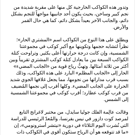
وتدور هذه الكواكب الخارجية كل منها على مقربة شديدة من
نجم كبير وساخن، بحيث يكون أحد جانبيها مواجهاً للنجم بشكل
دائم، والجانب الآخر بعيداً بشكل دائم، كما هي حال القمر
والأرض.
ويطلق على هذا النوع من الكواكب اسم «المشتري الحار»؛
نظراً لتشابه حجمها وتكوينها مع أكبر كوكب في مجموعتنا
الشمسية، وإن كانت درجة حرارتها أعلى بكثير. وتراوحت كتلة
الكواكب السبعة بين ما يعادل كتلة كوكب المشتري تقريباً وبين
أكثر من ثلاثة أمثالها. وتهبُّ رياح قوية من «الجانب المضيء»
الحار إلى «الجانب المظلم» البارد على هذه الكواكب، وذلك
بسبب قرب مداراتها من نجومها، مما يجعل غلافها الجوي شديد
الحرارة على الجانب المضيء. وكلها أقرب إلى نجمها المُضيف
من قرب كوكب عطارد؛ أقرب كوكب في مجموعتنا الشمسية
إلى الشمس.
وقالت عالِمة الفلك جوليا سايدل، من مختبر لاغرانج التابع
لمرصد كوت دازور في نيس بفرنسا، والمُعدّ الرئيسي للدراسة
التي نُشرت اليوم الثلاثاء في دورية «نيتشر أسترونومي»، إن
«ما قد تتوقعه هو أن الرياح ستكون أقوى في الكواكب ذات