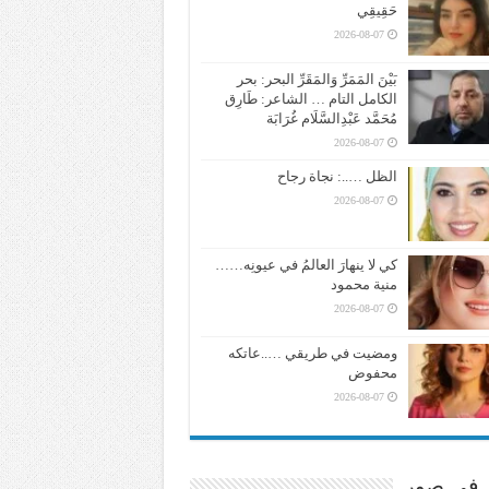
حَقِيقِي
2026-08-07
بَيْنَ المَمَرِّ وَالمَقَرِّ البحر: بحر
الكامل التام … الشاعر: طَارِق
مُحَمَّد عَبْدِالسَّلَام غُرَابَة
2026-08-07
الظل …..: نجاة رجاح
2026-08-07
كي لا ينهارَ العالمُ في عيونِه……
منية محمود
2026-08-07
ومضيت في طريقي …..عاتكه
محفوض
2026-08-07
ر في صور