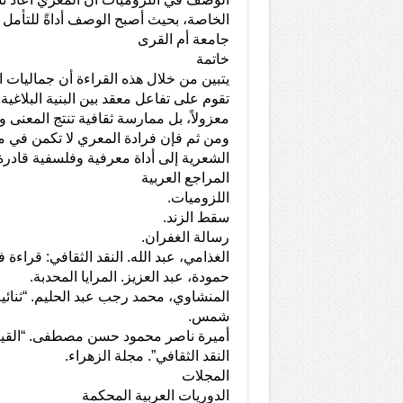
الخاصة، بحيث أصبح الوصف أداةً للتأمل ا
جامعة أم القرى
خاتمة
يتبين من خلال هذه القراءة أن جماليات 
تقوم على تفاعل معقد بين البنية البلاغية
معزولاً، بل ممارسة ثقافية تنتج المعنى 
ومن ثم فإن فرادة المعري لا تكمن في م
الشعرية إلى أداة معرفية وفلسفية قادرة
المراجع العربية
اللزوميات.
سقط الزند.
رسالة الغفران.
الغذامي، عبد الله. النقد الثقافي: قراءة ف
حمودة، عبد العزيز. المرايا المحدبة.
المنشاوي، محمد رجب عبد الحليم. “ثنائي
شمس.
أميرة ناصر محمود حسن مصطفى. “القيم ا
النقد الثقافي”. مجلة الزهراء.
المجلات
الدوريات العربية المحكمة