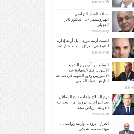
2026-08-07
«حافة القرار الترامبي
الهيروشيمي»….الدكتور ثائر
العجيلي
2026-08-07
ليست أزمة تنوع… بل أزمة إدارة
للتنوع في العراق .. ..د. جوتيار تمر
2026-08-07
السابع من آب يوم الشهيد
الأشوري قيم الشهادة عند
الأشوريين ودور الشهيد في صناعة
التاريخ…فواد الكنجي
2026-08
نزع السلاح وإعادة دمج المقاتلين
بعد النزاعات: دروس من التجارب
الدولية…رياض سعد
2026-08-07
العرق : ثروة… وأزمة رواتب …
مهند محمود شوقي