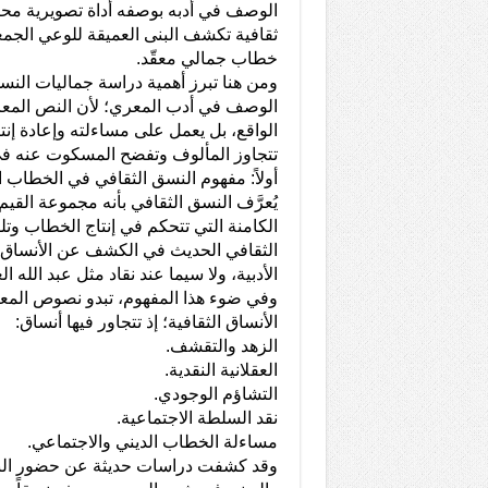
الوصف في أدبه بوصفه أداة تصويرية محض
ثقافية تكشف البنى العميقة للوعي الجمع
خطاب جمالي معقّد.
ومن هنا تبرز أهمية دراسة جماليات النسق
الوصف في أدب المعري؛ لأن النص المعري
الواقع، بل يعمل على مساءلته وإعادة إن
تتجاوز المألوف وتفضح المسكوت عنه في 
أولاً: مفهوم النسق الثقافي في الخطاب ا
يُعرَّف النسق الثقافي بأنه مجموعة القي
الكامنة التي تتحكم في إنتاج الخطاب وتلق
الثقافي الحديث في الكشف عن الأنساق
الأدبية، ولا سيما عند نقاد مثل عبد الله ا
وفي ضوء هذا المفهوم، تبدو نصوص المعري
الأنساق الثقافية؛ إذ تتجاور فيها أنساق:
الزهد والتقشف.
العقلانية النقدية.
التشاؤم الوجودي.
نقد السلطة الاجتماعية.
مساءلة الخطاب الديني والاجتماعي.
وقد كشفت دراسات حديثة عن حضور النس