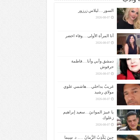
السور….ليلاس زرزور
2026-08-07
أنا المرأة الأولى….وفاء اخضر
2026-08-07
دمشق وأبي وأنا….فاطمة
حرفوش
2026-08-07
غريبٌ بداخلي….هاشمي علوي
مولاي رشيد
2026-08-07
يا عبيرَ الموانئِ…سعيد إبراهيم
زعلوك
2026-08-07
حِينَ يَكْذِبُ الزَّمانُ ….. د. سِيما