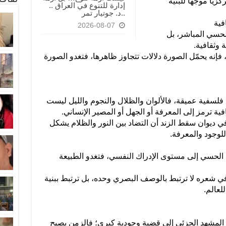
ياً موجهاً للبنية
إدارة للتنوع في العراق ..
..د. جوتيار تمر
فية
2026-08-07
لحسي المباشر، بل
ة وثقافية.
فإنه يحمّل الصورة دلالات تتجاوز ظاهرها، فتغدو الصورة
ٍ فلسفية عميقة، فالألوان والظلال والنجوم والليل ليست
ة ترمز إلى المعرفة أو الجهل أو المصير الإنساني.
 في ديوان سقط الزند أن التضاد بين النور والظلام يشكل
 للوجود والمعرفة.
 الحسي إلى مستوى الإدراك النفسي، فتغدو الطبيعة
 في شعره لا ترتبط بالوصف البصري وحده، بل ترتبط ببنية
لعالم.
 المشهد الجزئي إلى قضية وجودية كبرى؛ فالزمن يصبح