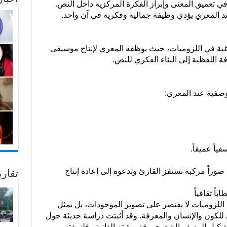
 في تعميق المعنى وإبراز الفكرة المركزية داخل النص.
ند المعري يؤدي وظيفة جمالية وفكرية في آن واحد.
لاغية في اللزوميات، حيث يوظفه المعري لإنتاج موسيقى
فة اللفظية إلى البناء الفكري للنص.
وصفية عند المعري:
ياً عميقاً.
وراً مركبة تستفز القارئ وتدعوه إلى إعادة إنتاج
تقار
ً ثقافياً
للزوميات لا يقتصر على تصوير الموجودات، بل يمثل
ري للكون والإنسان والمعرفة. وقد أثبتت دراسة حديثة حول
شكيل الوصف الشعري وفق رؤيته الذاتية وفلسفته