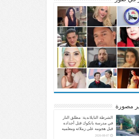
ير مصورة
الشرطة التايلاندية: مطلق النار
في مدرسة بانكوك قتل أجداده
قبل هجومه على زملائه ومعلميه
2026-08-07