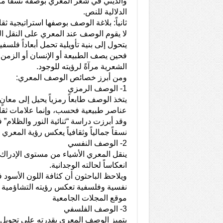
والديني في شعر المعري بوصفه نسقاً مركز
الدلالية للنص.
ثانياً: بلاغة الوصف بوصفها استراتيجية ثقا
لا يقوم الوصف عند المعري على النقل ا
يتحول إلى بنية تأويلية تحمل أبعاداً فلسفي
فحين يصف الطبيعة أو الإنسان أو الزمن، 
الشعرية مرآةً لرؤيته للوجود.
ومن أبرز خصائص الوصف المعري:
1- الوصف الرمزي
يتخذ الوصف طابعاً رمزياً يحيل إلى معان
عناصر طبيعية فحسب، وإنما علامات ثقافي
وقد أبرزت دراسة “ثنائية النور والظلام”
نسقاً جمالياً وثقافياً يعكس رؤية المعري
2- الوصف النفسي
ينقل المعري الأشياء من مستوى الإدراك
انعكاساً لحالته الوجدانية.
ويلاحظ الباحثون أن كثافة اللون الأسود
نفسية وفلسفية تعكس رؤيته التشاؤمية ل
موقع المجلات الجامعية
3- الوصف الفلسفي
يتميز الوصف المعري بقدرته على تحويل