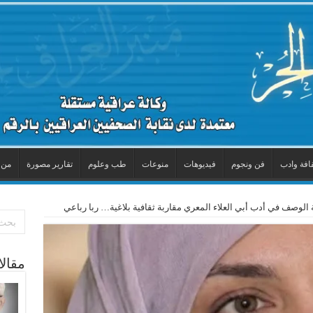
افة وادب
فن ونجوم
فيديوهات
منوعات
طب وعلوم
تقارير مصورة
من 
 الوصف في أدب أبي العلاء المعري مقاربة ثقافية بلاغية… ربا رباعي
مقال