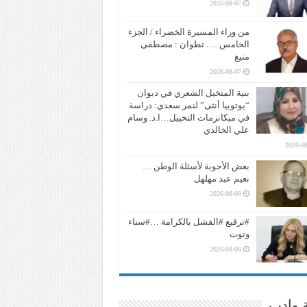
2026-08-07
من وراء المسيرة الخضراء / الجزء
الخامس …. تطوان : مصطفى
منيغ
2026-08-07
بنية المتخيل الشعري في ديوان
“يوتوبيا أنثى” لنمر سعدي: دراسة
في ميكانزمات التخييل…ا.د. وسام
علي الخالدي
2026-08
بعض الأجوبة لأسئلة الوطن …
نعيم عبد مهلهل
2026-08-06
#ترقيع #الفشل بالكرامة …#سناء
وتوت
2026-08-06
ة وادب