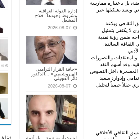
ة، بل باعتباره ممارسة
ي وتعيد تشكيلها عبر
إدارة الدولة العراقية
وشروط وجودها ! فلاح
المشعل
 الثقافي وبلاغة
2026-08-07
 لا يكتفي بتمثيل
تاجه ضمن رؤية نقدية
الثقافة السائدة.
لأدبي
م والمعتقدات والتصورات
يه. وقد أسهم النقد
-06
«حافة القرار الترامبي
 المضمرة داخل النصوص
الهيروشيمي»….الدكتور
لغذامي وإدوارد سعيد.
ثائر العجيلي
 حقلاً خصباً لتحليل
2026-08-07
ق الثقافي الأخلاقي
ثقاف
ليست أزمة تنوع… بل أزمة