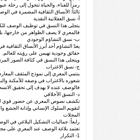
رمزاً للفناء، والحياة تتحول إلى رحلة ع
ثالثاً: الأنساق الثقافية المضمرة في ال
أ- نسق العقلانية النقدية
يتجلى هذا النسق في توظيف الوصف للك
فالمعري لا يصف الظواهر من خارجها، بل 
ب- نسق التشاؤم الوجودي
يعدّ التشاؤم أحد أبرز الأنساق الثقافية 
حقائق وجودية تهيمن على رؤيته للعالم.
ويتجلى هذا النسق في كثافة الصور المرت
ج- نسق الاغتراب
ينتمي المعري إلى نموذج المثقف المعا
شعوره بالاغتراب في وصفه للأمكنة والن
فالوصف عنده لا يهدف إلى تحقيق الانسجام ب
د- النسق الأخلاقي
تكشف نصوص المعري عن حضور قوي للقيم
لتقويم السلوك الإنساني وإدانة الجشع وا
المجلات
رابعاً: جماليات التشكيل البلاغي في الو
تعتمد بلاغة الوصف عند المعري على مجموع
1- التكرار