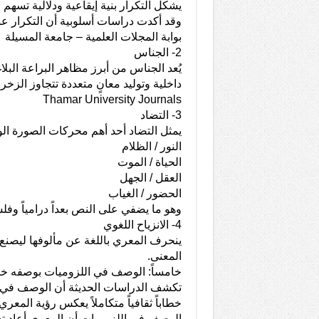
يشكل التكرار بنية إيقاعية ودلالية تسهم
وقد أكدت دراسات أسلوبية أن التكرار ع
بوابة المجلات العلمية – جامعة المسيلة
2- الجناس
يُعد الجناس من أبرز مظاهر البراعة الب
داخلية وتوليد معانٍ متعددة تتجاوز الزخر
Thamar University Journals
3- التضاد
يمثل التضاد أحد أهم محركات الصورة ال
النور / الظلام
الحياة / الموت
العقل / الجهل
الحضور / الغياب
وهو ما يضفي على النص بعداً درامياً وفلسف
4- الانزياح اللغوي
ينحرف المعري باللغة عن مألوفها ليصنع ص
المعنى.
خامساً: الوصف في اللزوميات بوصفه خطابا
تكشف الدراسات الحديثة أن الوصف في ا
خطاباً ثقافياً متكاملاً يعكس رؤية المع
الوصف في اللزوميات أن المعري أعاد ت