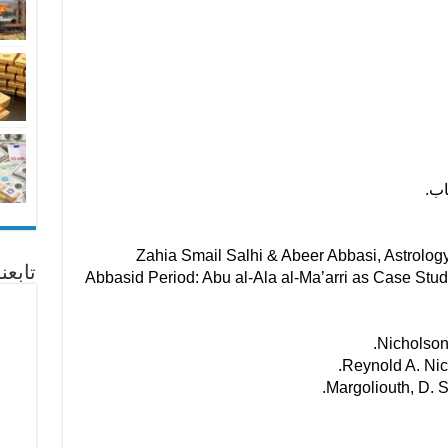
اب.
Zahia Smail Salhi & Abeer Abbasi, Astrology
تابع
Abbasid Period: Abu al-Ala al-Ma’arri as Case Study
Nicholson,
Reynold A. Nich
Margoliouth, D. S.