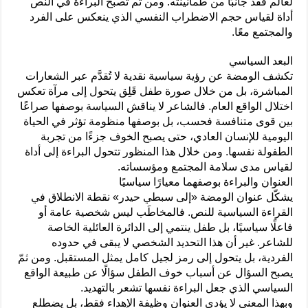
لعالم فقد جانبًا من طمأنينته. ومن ثم تصبح البراءة في النص
أداة لقياس حجم الاضطراب النفسي الذي ينعكس على الفرد
والمجتمع معًا.
البعد السياسي
تكشف الومضة عن رؤية سياسية نقدية لا تُقدَّم عبر الشعارات
المباشرة، بل من خلال صورة طفل قَلِق يتحول إلى مرآة تعكس
اختلال الواقع العام. فالشاعر لا يناقش السياسة بوصفها صراعًا
بين قوى متنافسة فحسب، بل بوصفها منظومة تؤثر في الحياة
اليومية للإنسان العادي، حتى يصبح الخوف جزءًا من تجربة
الطفولة نفسها. ومن خلال هذا المنظور تتحول البراءة إلى أداة
لقياس مدى سلامة المجتمع ومؤسساته.
العنوان والبراءة بوصفهما معيارًا سياسيًا
يشكّل عنوان الومضة «إلى سبطي حيدر» نقطة الانطلاق في
القراءة السياسية للنص. فالمخاطَب ليس شخصية عامة أو
فاعلًا سياسيًا، بل طفل ينتمي إلى الدائرة العائلية الخاصة
للشاعر. غير أن هذا التحديد الشخصي لا يبقى في حدوده
الفردية، بل يتحول إلى رمز لجيل كامل يمثل المستقبل. ومن ثمّ
يصبح السؤال عن أسباب خوف الطفل سؤالًا عن طبيعة الواقع
السياسي الذي جعل البراءة نفسها تشعر بالتهديد.
وبهذا المعنى لا يؤدي العنوان وظيفة الإهداء فقط، بل يضطلع