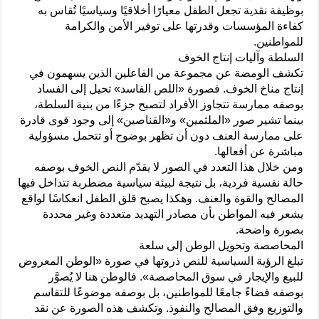
بوظيفة نقدية تجعل الطفل معيارًا أخلاقيًا وسياسيًا تُقاس به
كفاءة المؤسسات وقدرتها على توفير الأمن والكرامة
للمواطنين.
السلطة وآليات إنتاج الخوف
تكشف الومضة عن مجموعة من الفاعلين الذين يسهمون في
إنتاج مناخ الخوف. فصورة «اللص الفاسد» تحيل إلى الفساد
بوصفه ممارسة تتجاوز الأفراد لتصبح جزءًا من بنية السلطة،
بينما تشير صور «الملثمين» و«القناصين» إلى وجود قوى قادرة
على ممارسة العنف دون أن تظهر بوضوح أو تتحمل مسؤولية
مباشرة عن أفعالها.
ومن خلال هذا التعدد في الصور لا يقدّم النص الخوف بوصفه
حالة نفسية فردية، بل نتيجة لبيئة سياسية مضطربة تتداخل فيها
المصالح والقوة والعنف. وهكذا يصبح قلق الطفل انعكاسًا لواقع
يشعر فيه المواطن بأن مصادر التهديد متعددة وغير محددة
بصورة واضحة.
المحاصصة وتحويل الوطن إلى سلعة
تبلغ الرؤية السياسية للنص ذروتها في صورة «الوطن المعروض
للبيع والإيجار في سوق المحاصصة». فالوطن هنا لا يُصوَّر
بوصفه فضاءً جامعًا للمواطنين، بل بوصفه موضوعًا للتقاسم
والتوزيع وفق المصالح والنفوذ. وتكشف هذه الصورة عن نقد