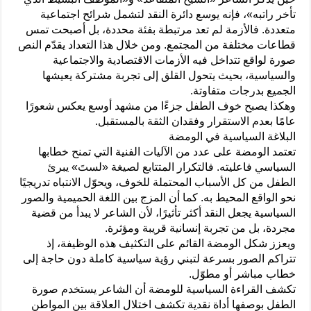
تأخر راتبه»، فإنه يوسع دائرة النقد لتشمل شرائح اجتماعية
متعددة. فالأزمة لم تعد مرتبطة بفئة محددة، بل أصبحت تمس
قطاعات مختلفة من المجتمع. ومن خلال هذا التعداد يقدّم النص
صورة لواقع تتداخل فيه الأزمات الاقتصادية والاجتماعية
والسياسية، بحيث يتحول القلق إلى تجربة مشتركة يعيشها
الجميع بدرجات متفاوتة.
وهكذا يصبح خوف الطفل جزءًا من مشهد أوسع يعكس شعورًا
عامًا بعدم الاستقرار وفقدان الثقة بالمستقبل.
البلاغة السياسية في الومضة
تعتمد الومضة على عدد من الآليات الفنية التي تمنح خطابها
السياسي فاعليته. فالتكرار المتتابع لصيغة «لستَ» يبرئ
الطفل من كل الأسباب المحتملة للخوف، ويحوّل الانتباه تدريجيًا
نحو الواقع المحيط به. كما أن المزج بين اللغة الحميمية والصور
السياسية يجعل النقد أكثر تأثيرًا، لأن الشاعر لا يبدأ من قضية
مجردة، بل من تجربة إنسانية قريبة ومؤثرة.
ويعزز شكل الومضة القائم على التكثيف هذه الوظيفة، إذ
تتراكم الصور بسرعة لتبني رؤية سياسية كاملة دون حاجة إلى
خطاب مباشر أو مطوّل.
تكشف القراءة السياسية للومضة أن الشاعر يستخدم صورة
الطفل بوصفها أداة نقدية تكشف اختلال العلاقة بين المواطن