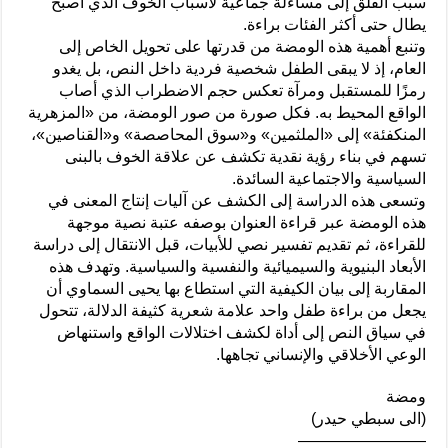
سبب القلق إلى مساءلة جماعية لأسباب الخوف الذي أصبح
يطال حتى أكثر الفئات براءة.
وتنبع أهمية هذه الومضة من قدرتها على تحويل الخاص إلى
العام، إذ لا يبقى الطفل شخصية فردية داخل النص، بل يغدو
رمزًا للمستقبل ومرآة تعكس حجم الاضطراب الذي أصاب
الواقع المحيط به. فكل صورة من صور الومضة، من «المزهرية
المنكفئة» إلى «الملثمين» و«سوق المحاصصة» و«القناصين»،
تسهم في بناء رؤية نقدية تكشف عن علاقة الخوف بالبنى
السياسية والاجتماعية السائدة.
وتسعى هذه الدراسة إلى الكشف عن آليات إنتاج المعنى في
هذه الومضة عبر قراءة العنوان بوصفه عتبة نصية موجهة
للقراءة، ثم تقديم تفسير نصي للأبيات، قبل الانتقال إلى دراسة
الأبعاد البنيوية والسيميائية والنفسية والسياسية. وتهدف هذه
المقاربة إلى بيان الكيفية التي استطاع بها يحيى السماوي أن
يجعل من براءة طفل واحد علامة شعرية كثيفة الدلالة، تتحول
في سياق النص إلى أداة لكشف اختلالات الواقع واستنهاض
الوعي الأخلاقي والإنساني تجاهها.
ومضة
(الى سبطي حيدر)
————————