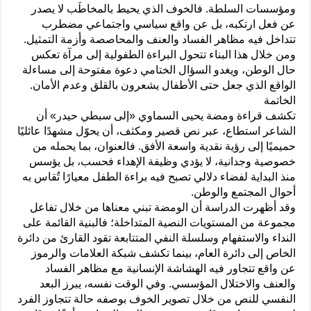
ومؤسسات السلطة. فالخوف الذي يحيط بالمخاطَب لا يصدر
عن فعل ارتكبه، بل عن واقع سياسي واجتماعي مضطرب
تتداخل فيه مظاهر الفساد والعنف والمحاصصة وأزمة التمثيل.
ومن خلال هذا البناء تتحول البراءة الطفولية إلى مرآة تعكس
حال الوطن، ويغدو السؤال الختامي دعوة مفتوحة إلى مساءلة
الواقع الذي جعل حتى الأطفال يشعرون بالقلق وعدم الأمان.
الخاتمة
تكشف قراءة ومضة يحيى السماوي «إلى سبطي حيدر» أن
الشاعر استطاع، عبر نص قصير ومكثف، أن يحوّل مشهدًا عائليًا
حميميًا إلى رؤية نقدية واسعة الأفق. فالعنوان، بما يحمله من
خصوصية وجدانية، لا يؤدي وظيفة الإهداء فحسب، بل يؤسس
منذ البداية لفضاء دلالي تصبح فيه براءة الطفل معيارًا تُقاس به
أحوال المجتمع والوطن.
وقد أظهرت الدراسة أن الومضة تبني معناها من خلال تفاعل
مجموعة من المستويات النصية المتداخلة؛ فالبنية القائمة على
النداء والاستفهام وسلسلة النفي المتتابعة تقود القارئ من دائرة
الخاص إلى دائرة العام، بينما تكشف شبكة العلامات والرموز
عن واقع تتجاور فيه الهشاشة الإنسانية مع مظاهر الفساد
والعنف والاختلال المؤسسي. وفي الوقت نفسه، يبرز البعد
النفسي للنص من خلال تصوير الخوف بوصفه حالة تتجاوز الفرد