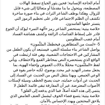
أمام الحاجة الإنسانية؛ فحين يثور الجياع تسقط الهالات
المصطنعة، ويتحول ما بدا مقدسًا أو متعاليًا إلى شيء قابل
للزوال. وهكذا يوظف الشاعر التراث في بناء صورة ساخرة
تكشف أن الظلم الاجتماعي قادر على تحطيم الرموز التي
يتستر خلفها الفاسدون.
خلاصة بيتية: يستحضر الشاعر رمز «آلهة التمر» ليؤكد أن الجوع
قادر على إسقاط القداسات الزائفة وكشف هشاشة الفساد
أمام غضب المظلومين
5- «لستَ من المتظاهرين فيخطفكَ الملثَّمون»
يواصل الشاعر بناء سلسلة النفي، فيستبعد أن يكون الطفل من
المشاركين في الاحتجاجات الشعبية، وهي فئة ارتبطت في
الواقع الذي يستحضره النص بمخاطر القمع والاختطاف. ويأتي
لفظ «الملثَّمون» محمّلًا بدلالات الغموض وإخفاء الهوية، بما
يجعل مصدر التهديد غير محدد بوضوح، لكنه حاضر بقوة في
الوعي الجمعي. وبهذا ينتقل النص من الحديث عن الفساد إلى
الحديث عن أدوات حمايته، حيث يصبح الخطف وسيلة لإسكات
الأصوات المعترضة. غير أن المفارقة تبقى قائمة: الطفل لا
ينتمي إلى هذه الفئة أصلاً، فما الذي يدفعه إلى القلق؟
خلاصة بيتية: يتسع فضاء الخوف ليشمل العنف الغامض الذي
يلاحق المحتجين ويهدد الإحساس بالأمان.