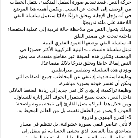
حركة النص. فبعد تقديم صورة الطفل المنكفئ، ينتقل الخطاب
من الوصف إلى البحث عن السبب. وتكمن أهمية هذا الموضع
في أنه يؤجل الإجابة ويخلق فراغًا دلاليًا ستعمل سلسلة النفي
اللاحقة على ملئه تدريجيًا.
وبذلك يتحول النص من ملاحظة حالة فردية إلى عملية استقصاء
داخلية تبحث عن مصدر القلق.
4- سلسلة النفي بوصفها العمود الفقري للبنية
تمثل سلسلة «لستَ…» البنية التركيبية الأكثر حضورًا في
الومضة. وتتكرر هذه الصيغة عبر مقاطع متعددة، مما يمنح
النص إيقاعًا خاصًا ويخلق تدرجًا دلاليًا متصاعدًا.
وتؤدي هذه السلسلة وظيفتين مترابطتين:
وظيفة استبعادية، إذ تنفي عن المخاطَب جميع الصفات التي
يمكن أن تفسر خوفه بصورة مباشرة.
وظيفة تراكمية، إذ يؤدي كل نفي جديد إلى زيادة الضغط الدلالي
داخل النص، بحيث يصبح استمرار الخوف أكثر إثارة للتساؤل.
ومن خلال هذا التراكم يصل القارئ إلى نتيجة بنيوية واضحة:
الخوف لا يصدر من الطفل نفسه، بل من العالم المحيط به.
5- التدرج البنيوي والذروة
لا تأتي عناصر النفي بصورة عشوائية، بل تنتظم في مسار
تصاعدي يبدأ بالفاسد الذي يخشى الحساب، ثم ينتقل إلى
المتظاهر المهدد بالعنف، فالمطالب باستعادة الوطن، ثم