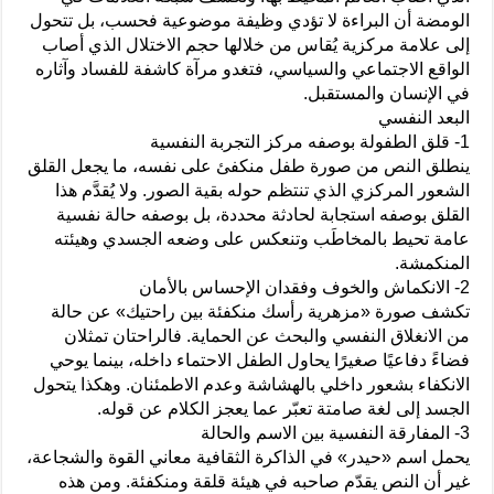
الومضة أن البراءة لا تؤدي وظيفة موضوعية فحسب، بل تتحول
إلى علامة مركزية يُقاس من خلالها حجم الاختلال الذي أصاب
الواقع الاجتماعي والسياسي، فتغدو مرآة كاشفة للفساد وآثاره
في الإنسان والمستقبل.
البعد النفسي
1- قلق الطفولة بوصفه مركز التجربة النفسية
ينطلق النص من صورة طفل منكفئ على نفسه، ما يجعل القلق
الشعور المركزي الذي تنتظم حوله بقية الصور. ولا يُقدَّم هذا
القلق بوصفه استجابة لحادثة محددة، بل بوصفه حالة نفسية
عامة تحيط بالمخاطَب وتنعكس على وضعه الجسدي وهيئته
المنكمشة.
2- الانكماش والخوف وفقدان الإحساس بالأمان
تكشف صورة «مزهرية رأسك منكفئة بين راحتيك» عن حالة
من الانغلاق النفسي والبحث عن الحماية. فالراحتان تمثلان
فضاءً دفاعيًا صغيرًا يحاول الطفل الاحتماء داخله، بينما يوحي
الانكفاء بشعور داخلي بالهشاشة وعدم الاطمئنان. وهكذا يتحول
الجسد إلى لغة صامتة تعبّر عما يعجز الكلام عن قوله.
3- المفارقة النفسية بين الاسم والحالة
يحمل اسم «حيدر» في الذاكرة الثقافية معاني القوة والشجاعة،
غير أن النص يقدّم صاحبه في هيئة قلقة ومنكفئة. ومن هذه