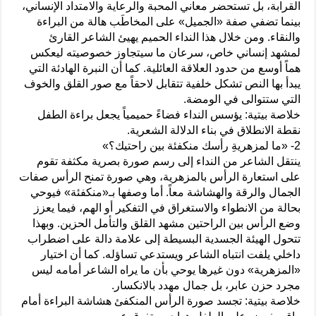
القرابة، بل تستحضر معاني المحبة والرعاية والامتداد الإنساني،
بينما تضفي صفة «الجميل» على المخاطَب هالة من البراءة
والنقاء. ومن خلال هذا النداء الحميم يهيئ الشاعر القارئ
لمشهد إنساني خاص، سرعان ما سيتجاوز خصوصيته ليعكس
هماً أوسع من حدود العلاقة العائلية. كما أن النبرة الهادئة التي
يبدأ بها النص تشكل خلفية تتقابل لاحقاً مع صور القلق والخوف
التي ستتوالى في الومضة.
خلاصة بيتية: يؤسس النداء فضاءً حميمياً يجعل براءة الطفل
نقطة الانطلاق في بناء الدلالة الشعرية.
2- «ما لمزهريةِ رأسك منكفئة بين راحتيك؟»
ينتقل الشاعر من النداء إلى رسم صورة بصرية مكثفة تقوم
على استعارة الرأس بالمزهرية، وهي صورة تمنح الرأس صفات
الجمال والرقة والهشاشة معاً. أما وصفها بـ«منكفئة» فيوحي
بحالة من الانطواء والاستغراق في التفكير أو الهم، فيما يعزز
وضع الرأس بين الراحتين مشهد القلق والتأمل الحزين. وبهذا
تتحول الهيئة الجسدية البسيطة إلى علامة دالة على اضطراب
داخلي يلفت انتباه الشاعر ويستدعي تساؤله. كما أن اختيار
«المزهرية» دون غيرها يوحي بأن ما يراه الشاعر أمامه ليس
مجرد حزن عابر، بل جمال مهدد بالانكسار.
خلاصة بيتية: تجسد صورة الرأس المنكفئ هشاشة البراءة أمام