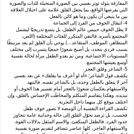
المفارقة يتولد توتر نفسي بين الصورة المتخيلة للذات والصورة
التي يفرضها الواقع، بما يجعل القلق علامة على اختلال العلاقة
بين ما ينبغي أن يكون وما هو كائن بالفعل.
4- انتقال الخوف من الفرد إلى الجماعة
لا يظل الخوف حبيس عالم الطفل، بل يتسع تدريجيًا ليشمل
المجتمع بأسره. فالنفي المتكرر للفئات المختلفة (اللص،
المتظاهر، الموظف، المتقاعد…) يوحي بأن القلق لم يعد مرتبطًا
بسبب فردي محدد، بل أصبح شعورًا جمعيًا يتسرب إلى مختلف
المستويات الاجتماعية. ومن ثم يغدو الطفل مرآة لحالة نفسية
أوسع يعيشها المجتمع.
5- الشاعر وقلق العجز
يكشف قول الشاعر: «آه لو أعرف ما يقلقك» عن بعد نفسي
آخر لا يتعلق بالطفل وحده، بل بالشاعر نفسه. فالتنهد
والاستفهام يعكسان شعورًا بالعجز أمام تفسير هذا الخوف أو
تبديده. وهكذا يتقاسم المتكلم والمخاطَب الإحساس بالقلق، وإن
اختلف موقع كل منهما داخل التجربة.
تكشف القراءة النفسية أن الومضة لا تصور خوف طفل
فحسب، بل ترصد تحوّل القلق إلى حالة وجدانية عامة تتجاوز
حدود الفرد. فالطفل المنكفئ، والاسم المثقل بدلالات القوة،
والاستفهام العاجز، كلها عناصر تتضافر لتقديم صورة نفسية