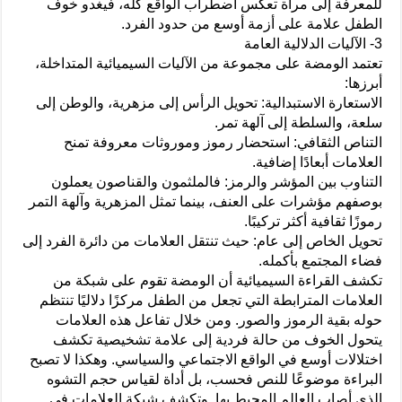
للمعرفة إلى مرآة تعكس اضطراب الواقع كله، فيغدو خوف
الطفل علامة على أزمة أوسع من حدود الفرد.
3- الآليات الدلالية العامة
تعتمد الومضة على مجموعة من الآليات السيميائية المتداخلة،
أبرزها:
الاستعارة الاستبدالية: تحويل الرأس إلى مزهرية، والوطن إلى
سلعة، والسلطة إلى آلهة تمر.
التناص الثقافي: استحضار رموز وموروثات معروفة تمنح
العلامات أبعادًا إضافية.
التناوب بين المؤشر والرمز: فالملثمون والقناصون يعملون
بوصفهم مؤشرات على العنف، بينما تمثل المزهرية وآلهة التمر
رموزًا ثقافية أكثر تركيبًا.
تحويل الخاص إلى عام: حيث تنتقل العلامات من دائرة الفرد إلى
فضاء المجتمع بأكمله.
تكشف القراءة السيميائية أن الومضة تقوم على شبكة من
العلامات المترابطة التي تجعل من الطفل مركزًا دلاليًا تنتظم
حوله بقية الرموز والصور. ومن خلال تفاعل هذه العلامات
يتحول الخوف من حالة فردية إلى علامة تشخيصية تكشف
اختلالات أوسع في الواقع الاجتماعي والسياسي. وهكذا لا تصبح
البراءة موضوعًا للنص فحسب، بل أداة لقياس حجم التشوه
الذي أصاب العالم المحيط بها. وتكشف شبكة العلامات في