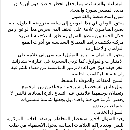
المساءلة والشفافية، مما يجعل الخطر حاضرًا دون أن يكون
محدد المصدر بصورة واضحة.
سوق المحاصصة والقناصون
يتحول الوطن في هذا الموضع إلى سلعة معروضة للتداول، بينما
يصبح القناصون علامة على العنف الذي يحرس هذا الواقع. ومن
خلال الجمع بين منطق السوق ومنطق السلاح تنشأ صورة
مركبة تكشف ترابط المصالح السياسية مع أدوات القمع.
البرلمان والامتيازات
يتحول البرلمان من رمز للتمثيل السياسي إلى علامة على
الامتيازات والفوارق. كما تؤدي السخرية في عبارة «امتيازاتك
الخرافية» دورًا في إعادة ترميز المؤسسة من فضاء للشرعية
إلى فضاء للمكاسب الخاصة.
الشيخ المتقاعد والموظف البسيط
تمثل هاتان الشخصيتان شريحتين مختلفتين من المجتمع،
وتعملان بوصفهما علامتين على اتساع دائرة المعاناة. فالنص لا
يحصر الأزمة في فئة واحدة، بل يجعلها شاملة لمستويات
اجتماعية متعددة.
السؤال الختامي
يعيد السؤال الأخير استحضار المخاطَب بوصفه العلامة المركزية
للنص. وبعد تراكم العلامات السابقة يتحول الاستفهام من طلب