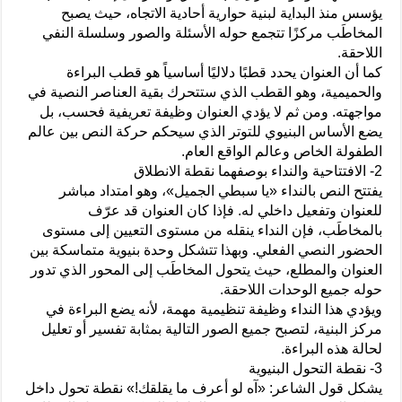
يؤسس منذ البداية لبنية حوارية أحادية الاتجاه، حيث يصبح
المخاطَب مركزًا تتجمع حوله الأسئلة والصور وسلسلة النفي
اللاحقة.
كما أن العنوان يحدد قطبًا دلاليًا أساسياً هو قطب البراءة
والحميمية، وهو القطب الذي ستتحرك بقية العناصر النصية في
مواجهته. ومن ثم لا يؤدي العنوان وظيفة تعريفية فحسب، بل
يضع الأساس البنيوي للتوتر الذي سيحكم حركة النص بين عالم
الطفولة الخاص وعالم الواقع العام.
2- الافتتاحية والنداء بوصفهما نقطة الانطلاق
يفتتح النص بالنداء «يا سبطي الجميل»، وهو امتداد مباشر
للعنوان وتفعيل داخلي له. فإذا كان العنوان قد عرّف
بالمخاطَب، فإن النداء ينقله من مستوى التعيين إلى مستوى
الحضور النصي الفعلي. وبهذا تتشكل وحدة بنيوية متماسكة بين
العنوان والمطلع، حيث يتحول المخاطَب إلى المحور الذي تدور
حوله جميع الوحدات اللاحقة.
ويؤدي هذا النداء وظيفة تنظيمية مهمة، لأنه يضع البراءة في
مركز البنية، لتصبح جميع الصور التالية بمثابة تفسير أو تعليل
لحالة هذه البراءة.
3- نقطة التحول البنيوية
يشكل قول الشاعر: «آه لو أعرف ما يقلقك!» نقطة تحول داخل