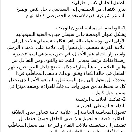
الطفل الحامل لاسم بطولي؟
يبرر الانتقال من الحميمي إلى السياسي داخل النص، ويمنح
الشاعر شرعية نقدية لاستخدام الخصوصي كأداة اتهام
1- الوظيفة السيميائية لعنوان الومضة
يشكل عنوان الومضة «إلى سبطي حيدر» العتبة السيميائية
الأولى التي توجه عملية القراءة. فكلمة «سبطي» لا تحيل إلى
علاقة القرابة فحسب، بل تتحول إلى علامة على الامتداد الزمني
واستمرار الحياة عبر الأجيال، في حين يستدعي اسم «حيدر»
رصيدًا ثقافيًا يرتبط بمعاني الشجاعة والقوة. ومن التفاعل بين
هاتين العلامتين تنشأ مفارقة دلالية تتضح داخل النص حين يظهر
الطفل في حالة انكفاء وقلق. وبذلك لا يبقى المخاطَب فردًا
محددًا، بل يتحول إلى رمز للمستقبل والبراءة، الأمر الذي يجعل
كل ما يحيط به من صور وأحداث قابلًا للقراءة بوصفه مؤثرًا في
مصير جيل كامل.
2- تفكيك العلامات الرئيسة
النداء: «يا سبطي الجميل»
تتحول المخاطبة الخاصة إلى علامة عامة تتجاوز حدود العلاقة
العائلية. فصفة «الجميل» لا تصف الطفل جسديًا فقط، بل
تضيف إلى شخصيته دلالات النقاء والبراءة، مما يجعل المخاطَب
معيارًا تُقاس عليه بقية العلامات في النص.