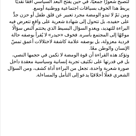
لتصبح شعورًا جمعيًا، في حين يفتح البعد السياسي أفقًا نقديًا
يربط هذا الخوف بسياقات اجتماعية ووطنية أوسع.
ومن ثمّ لا تبدو الومضة مجرد تعبير عن قلق طفل أو حزن جدٍّ
على حفيده، بل تتحول إلى شهادة شعرية على واقعٍ تتعرض فيه
البراءة للتهديد، ويغدو السؤال البسيط الذي يختتم النص سؤالًا
موجّهًا إلى المجتمع بأسره. فخوف «حيدر» لا يُقرأ بوصفه حالة
فردية معزولة، بل بوصفه علامة كاشفة لاختلالات أعمق تمسّ
الإنسان والوطن معًا.
وتؤكد هذه القراءة أن قوة الومضة لا تكمن في حجمها النصي،
بل في قدرتها على تكثيف تجربة إنسانية وسياسية معقدة داخل
صورة شعرية واحدة، تجعل من البراءة أداة كشف، ومن السؤال
الشعري فعلًا أخلاقيًا يدعو إلى التأمل والمساءلة.