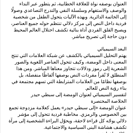
العنوان بوصفه نواة للعلاقة الخطابية، ثم يتطور عبر النداء
والوصف والاستفهام وسلسلة النفي والتدرج التصاعدي وصولًا
إلى الخاتمة الدائرية. وبهذه الآليات يتحول الطفل من شخصية
فردية داخل النص إلى مركز دلالي تنتظم حوله جميع العناصر،
ويصبح القلق الفردي أداة بنائية تكشف اختلال العالم المحيط
دون حاجة إلى تصريح مباشر.
البعد السيميائي
يهتم التحليل السيميائي بالكشف عن شبكة العلامات التي تنتج
المعنى داخل الومضة، وكيف تتحول العناصر اللغوية والصور
الشعرية إلى رموز ودلالات تتجاوز معناها المباشر. ومن هذا
المنطلق لا تُقرأ مفردات النص بوصفها ألفاظًا منفصلة، بل
بوصفها نظامًا من العلامات المترابطة التي تسهم مجتمعة في
بناء رؤية النص للعالم.
لتفسير السيميائي لعنوان الومضة إلى سبطي حيدر
الخلاصة المختصرة
عنوان الومضة «إلى سبطي حيدر» يعمل كعلامة مزدوجة تجمع
بين الخصوصي والرمزي. مخاطبة فردية تتحول إلى مؤشر
دلالي يوجّه كل قراءة لاحقة، ويحوّل البراءة الشخصية إلى مرآة
تكشف هشاشة البنى السياسية والاجتماعية.