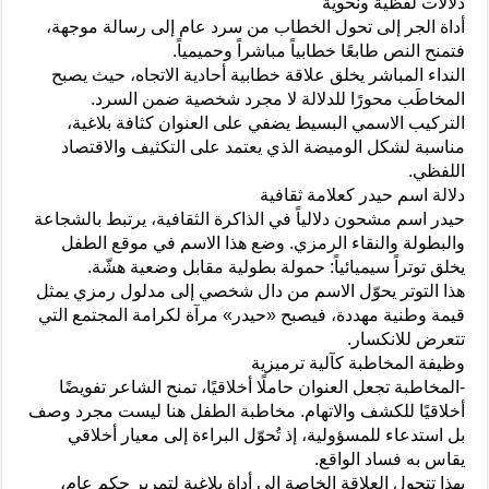
دلالات لفظية ونحوية
أداة الجر إلى تحول الخطاب من سرد عام إلى رسالة موجهة،
فتمنح النص طابعًا خطابياً مباشراً وحميمياً.
النداء المباشر يخلق علاقة خطابية أحادية الاتجاه، حيث يصبح
المخاطَب محورًا للدلالة لا مجرد شخصية ضمن السرد.
التركيب الاسمي البسيط يضفي على العنوان كثافة بلاغية،
مناسبة لشكل الوميضة الذي يعتمد على التكثيف والاقتصاد
اللفظي.
دلالة اسم حيدر كعلامة ثقافية
حيدر اسم مشحون دلالياً في الذاكرة الثقافية، يرتبط بالشجاعة
والبطولة والنقاء الرمزي. وضع هذا الاسم في موقع الطفل
يخلق توتراً سيميائياً: حمولة بطولية مقابل وضعية هشّة.
هذا التوتر يحوّل الاسم من دال شخصي إلى مدلول رمزي يمثل
قيمة وطنية مهددة، فيصبح «حيدر» مرآة لكرامة المجتمع التي
تتعرض للانكسار.
وظيفة المخاطبة كآلية ترميزية
-المخاطبة تجعل العنوان حاملًا أخلاقيًا، تمنح الشاعر تفويضًا
أخلاقيًا للكشف والاتهام. مخاطبة الطفل هنا ليست مجرد وصف
بل استدعاء للمسؤولية، إذ تُحوّل البراءة إلى معيار أخلاقي
يقاس به فساد الواقع.
بهذا تتحول العلاقة الخاصة إلى أداة بلاغية لتمرير حكم عام،