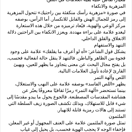
المزهرية والانكفاء
في صورة «مزهرية رأسك منكفئة بين راحتيك» تتحول المزهرية
إلى رمز للجمال الهش والقابل للانكسار. أما الرأس، بوصفه
مركز الوعي والهوية، فيُعاد ترميزه من خلال هذه الاستعارة
ليغدو علامة على براءة مهددة. ويعزز الانكفاء بين الراحتين دلالة
الانغلاق والقلق الداخلي.
التنهد والاستفهام
يشكل قول الشاعر: «آه لو أعرف ما يقلقك» علامة على وجود
فجوة بين الظاهر والباطن. فالتنهد لا ينقل حالة انفعالية فحسب،
بل يفتح مجال البحث عن معنى يتجاوز ما يظهر للعين، ويهيئ
القارئ لإعادة تأويل العلامات التالية.
اللص وآلهة التمر
يظهر «اللص الفاسد» بوصفه علامة على النهب والاستغلال،
بينما تستحضر «آلهة التمر» رمزًا ثقافيًا معروفًا يعبّر عن
هشاشة المقدسات المصطنعة. فالجوع يحول ما يبدو مقدسًا إلى
شيء قابل للاستهلاك، وبذلك تكشف الصورة زيف السلطة التي
تستند إلى هالات رمزية قابلة للانهيار.
الملثمون
تمثل صورة الملثمين علامة على العنف المجهول أو غير المعلن.
فإخفاء الوجه لا يحجب الهوية فحسب، بل يحيل إلى غياب