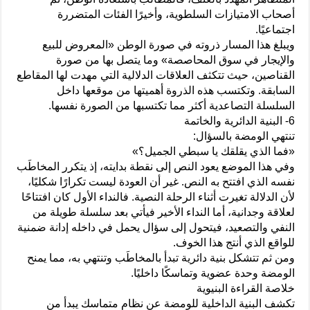
أصحاب الامتيازات السلطوية، وأخيرًا الفئات المتضررة
اجتماعيًا.
ويبلغ هذا المسار ذروته في صورة الوطن «المعروض للبيع
والإيجار في سوق المحاصصة» وما يتصل بها من صورة
القناصين، حيث تتكثف العلاقات الدلالية التي مهدت لها المقاطع
السابقة. وتكتسب هذه الذروة أهميتها من موقعها داخل
السلسلة التصاعدية أكثر مما تكتسبها من الصورة نفسها.
6- البنية الدائرية والخاتمة
تنتهي الومضة بالسؤال:
«فما الذي يقلقك يا سبطي الجميل؟»
وفي هذا الموضع يعود النص إلى نقطة بدايته، إذ يتكرر المخاطَب
نفسه الذي افتتح به النص. غير أن العودة ليست تكرارًا شكليًا،
لأن الدلالة تغيرت أثناء الرحلة النصية. فالنداء الأول كان افتتاحًا
لعلاقة وجدانية، أما النداء الأخير فيأتي بعد سلسلة طويلة من
النفي والتصعيد، فيتحول إلى سؤال يحمل في داخله إدانة ضمنية
للواقع الذي أنتج هذا الخوف.
ومن ثم تتشكل بنية دائرية تبدأ بالمخاطَب وتنتهي به، مما يمنح
الومضة وحدة عضوية وتماسكًا داخليًا.
خلاصة القراءة البنيوية
تكشف البنية الداخلية للومضة عن نظام متماسك يبدأ من