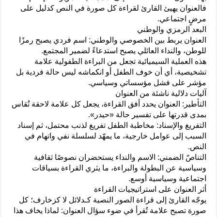
فالعنوان يهيئ القارئ لقراءة كل صورة في النص كدليل على
مرضٍ اجتماعي.
البعد الرمزي والوطني
العنوان يربط بين الخصوصي والوطني: اسم فردي يصبح رمزًا
للوطن، والنداء العائلي يصبح استدعاءً لضمير المجتمع.
هذه العملية السيميائية تجعل من البراءة الطفولية علامة
تشخيصية، أي أن خوف الطفل أو انكماشه ليس حالة فردية بل
مؤشر على فشل مؤسساتي وسياسي.
آليات دلالية ناشئة من العنوان
التأطير: العنوان يحدد أفق القراءة، يجعل كل علامة لاحقة تُقاس
بمدى قدرتها على تفسير حالة «حيدر».
التفريغ والإسناد: مخاطبة الطفل تفريغ لذنب محتمل، ثم إسناد
السبب إلى عوامل خارجية، ما يمهّد لسلسلة نفي واتهام في
النص.
التناصّ الضمني: الاسم والنداء يستحضران نصوصًا ثقافية
وسياسية عن البطولة والبراءة، ما يثري القراءة بسياقات
اجتماعية وسياسية أوسع.
أثر العنوان على استراتيجيات القراءة
يوجّه القارئ إلى قراءة الصور النصية كـدلائل لا كزخارف؛ كل
صورة تصبح علامة تُقرأ في ضوء سؤال العنوان: لماذا يخاف هذا