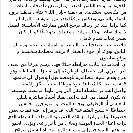
الفجوة بين واقع الناس الصعب وما يتمتع به أصحاب المناصب
من مكاسب استثنائية. أما جملة «بإذن الله» فتأتي محمّلة بروح
الدعاء والتمني، وتعكس موقفًا نقديًا من المؤسسة البرلمانية
كما يراها الشاعر. وبذلك يرسخ النص مفارقته الأساسية: الطفل
لا يملك سلطة ولا امتيازات، ومع ذلك يبدو قلقًا كما لو كان
يعيش تبعات نظام كامل.
خلاصة بيتية: يفضح البيت التباعد بين امتيازات النخبة ومعاناة
الناس، ويؤكد أن خوف الطفل لا يرتبط بمصلحة شخصية أو
موقع سلطوي.
أن الخلاصات الثلاث مترابطة جيدًا؛ فهي ترسم تدرجًا من العنف
غير المرئي إلى اختطاف الوطن ثم إلى امتيازات السلطة، وهو
تدرج يخدم البنية التصاعدية للومضة قبل الوصول إلى خاتمتها.
8- «لستَ شيخًا مُتقاعدًا / ولا موظفًا بسيطًا تأخّرَ راتبُه»
يواصل الشاعر سلسلة النفي التي بنى عليها الومضة، فيستبعد
أن يكون الطفل من الفئات التي تملك أسبابًا مباشرة للقلق
المعيشي أو الوظيفي. ويجمع البيت بين نموذجين مختلفين
اجتماعيًا: «الشيخ المتقاعد» الذي قد يرمز إلى فئة فقدت بعض
حضورها أو امتيازاتها مع تقدّم العمر، و«الموظف البسيط» الذي
يواجه أعباء الحياة اليومية ويعاني من تأخر راتبه. ويؤدي الجمع
بين هذين النموذجين إلى توسيع دائرة المعاناة لتشمل شرائح