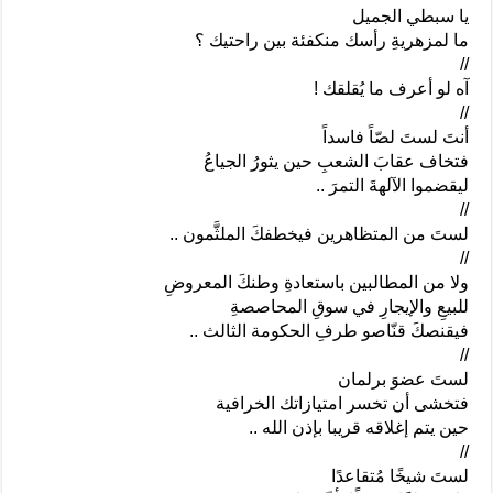
يا سبطي الجميل
ما لمزهريةِ رأسك منكفئة بين راحتيك ؟
//
آه لو أعرف ما يُقلقك !
//
أنتَ لستَ لصّاً فاسداً
فتخاف عقابَ الشعبِ حين يثورُ الجياعُ
ليقضموا الآلهةَ التمرَ ..
//
لستَ من المتظاهرين فيخطفكَ الملثَّمون ..
//
ولا من المطالبين باستعادةِ وطنكَ المعروضِ
للبيعِ والإيجارِ في سوقِ المحاصصةِ
فيقنصكَ قنّاصو طرفِ الحكومة الثالث ..
//
لستَ عضوَ برلمان
فتخشى أن تخسر امتيازاتك الخرافية
حين يتم إغلاقه قريبا بإذن الله ..
//
لستَ شيخًا مُتقاعدًا