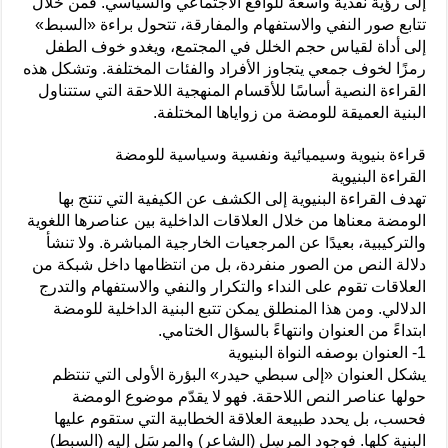
إلى رؤية نقدية واسعة للواقع الاجتماعي والسياسي. فمن خلال
تتابع صور النفي والاستفهام والمفارقة، تتحول براءة «السبط»
إلى أداة لقياس حجم الخلل في المجتمع، ويغدو خوف الطفل
رمزًا لخوف جمعي يتجاوز الأفراد والفئات المختلفة. وتشكل هذه
القراءة النصية أساسًا للأقسام المنهجية اللاحقة التي ستتناول
البنية العميقة للومضة من زواياها المختلفة.
قراءة بنيوية وسيميائية ونفسية وسياسية للومضة
القراءة البنيوية
تهدف القراءة البنيوية إلى الكشف عن الكيفية التي تنتج بها
الومضة معناها من خلال العلاقات الداخلية بين عناصرها اللغوية
والتركيبية، بعيدًا عن المرجعيات الخارجية المباشرة. ولا تنشأ
دلالة النص من الصور منفردة، بل من انتظامها داخل شبكة من
العلاقات تقوم على النداء والتكرار والنفي والاستفهام والتدرج
الدلالي. ومن هذا المنطلق يمكن تتبع البنية الداخلية للومضة
ابتداءً من العنوان وانتهاءً بالسؤال الختامي.
1- العنوان بوصفه النواة البنيوية
يشكل العنوان «إلى سبطي حيدر» البؤرة الأولى التي تنتظم
حولها عناصر النص اللاحقة. فهو لا يقدّم موضوع الومضة
فحسب، بل يحدد طبيعة العلاقة الخطابية التي ستقوم عليها
البنية كلها. فوجود المرسِل (الشاعر) والمرسَل إليه (السبط)