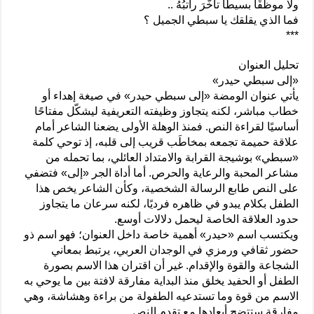
ولا موظفًا بسيطًا تأخّرَ راتبُهُ ..
فما الذي يقلقك يا سبطي الجميل ؟
***
تحليل العنوان
«إلى سبطي حيدر»
يأتي عنوان الومضة «إلى سبطي حيدر» في صيغة إهداء أو
خطاب مباشر، لكنه يتجاوز وظيفته التعريفية ليشكّل مفتاحًا
أساسيًا لقراءة النص. فمنذ الوهلة الأولى يضعنا الشاعر أمام
علاقة حميمة تجمعه بمخاطَب قريب إلى قلبه، إذ توحي كلمة
«سبطي» بوشيجة القرابة والامتداد العائلي، بما تحمله من
مشاعر المحبة والرعاية والحرص. أما أداة الجر «إلى» فتضفي
على النص طابع الرسالة الشخصية، وكأن الشاعر يخص هذا
الطفل بكلام يبدو في ظاهره فرديًا، لكنه سرعان ما يتجاوز
حدود العلاقة الخاصة ليحمل دلالات أوسع.
ويكتسب اسم «حيدر» أهمية خاصة داخل العنوان؛ فهو اسم ذو
حضور ثقافي ورمزي في الوجدان العربي، يرتبط بمعاني
الشجاعة والقوة والإقدام. غير أن اقتران هذا الاسم بصورة
الطفل أو الحفيد يخلق منذ البداية مفارقة لافتة بين ما يوحي به
الاسم من قوة وما تستدعيه الطفولة من براءة وهشاشة، وهي
مفارقة ستتضح أبعادها مع تقدم النص.