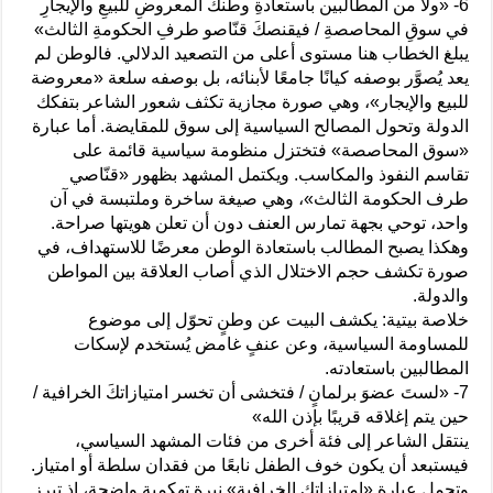
6- «ولا من المطالبين باستعادةِ وطنكَ المعروضِ للبيعِ والإيجارِ
في سوقِ المحاصصةِ / فيقنصكَ قنّاصو طرفِ الحكومةِ الثالث»
يبلغ الخطاب هنا مستوى أعلى من التصعيد الدلالي. فالوطن لم
يعد يُصوَّر بوصفه كيانًا جامعًا لأبنائه، بل بوصفه سلعة «معروضة
للبيع والإيجار»، وهي صورة مجازية تكثف شعور الشاعر بتفكك
الدولة وتحول المصالح السياسية إلى سوق للمقايضة. أما عبارة
«سوق المحاصصة» فتختزل منظومة سياسية قائمة على
تقاسم النفوذ والمكاسب. ويكتمل المشهد بظهور «قنّاصي
طرف الحكومة الثالث»، وهي صيغة ساخرة وملتبسة في آن
واحد، توحي بجهة تمارس العنف دون أن تعلن هويتها صراحة.
وهكذا يصبح المطالب باستعادة الوطن معرضًا للاستهداف، في
صورة تكشف حجم الاختلال الذي أصاب العلاقة بين المواطن
والدولة.
خلاصة بيتية: يكشف البيت عن وطنٍ تحوّل إلى موضوع
للمساومة السياسية، وعن عنفٍ غامض يُستخدم لإسكات
المطالبين باستعادته.
7- «لستَ عضوَ برلمانٍ / فتخشى أن تخسر امتيازاتكَ الخرافية /
حين يتم إغلاقه قريبًا بإذن الله»
ينتقل الشاعر إلى فئة أخرى من فئات المشهد السياسي،
فيستبعد أن يكون خوف الطفل نابعًا من فقدان سلطة أو امتياز.
وتحمل عبارة «امتيازاتك الخرافية» نبرة تهكمية واضحة، إذ تبرز