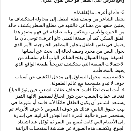
واقع يفرض على الطفل هواجس تفوق عمره.
3- «آه لو أعرف ما يُقلقك!»
ينتقل الشاعر من وصف هيئة الطفل إلى محاولة استكشاف ما
يختبئ خلفها من مشاعر. فالتنهد في مطلع السطر يكشف حالة
من الحيرة والأسى، ويعكس رغبة صادقة في فهم مصدر هذا
القلق المبكر. كما أن صيغة التمني «لو أعرف» توحي بأن ما
يعتمل في نفس الطفل يتجاوز المظاهر الخارجية، الأمر الذي
يحول النص من مجرد وصف لحالة إلى بحث عن أسبابها
العميقة. وبهذا السؤال يفتح الشاعر الباب أمام سلسلة من
الاحتمالات المنفية التي ستكشف تدريجياً طبيعة الواقع الذي
يحيط بالمخاطَب.
خلاصة بيتية: يتحول التساؤل إلى مدخل للكشف عن أسباب
خوف لا تبدو منسجمة مع عالم الطفولة.
4- أنتَ لستَ لصّاً فاسداً فتخاف عقابَ الشعبِ حين يثورُ الجياعُ
فتخاف عقابَ الشعبِ حين يثورُ الجياعُ ليقضموا الآلهةَ التمرَ
يستبعد الشاعر أن يكون الطفل خائفًا لأنه فاسد أو متورط في
نهب حقوق الناس، فذلك هو خوف اللصوص لا خوف الأبرياء. ثم
يستحضر صورة «آلهة التمر» ذات الجذور التراثية، في إشارة
إلى الأصنام التي كانت تُصنع من التمر ثم تُؤكل عند اشتداد
الجوع. وتكشف هذه الصورة عن هشاشة المقدسات الزائفة