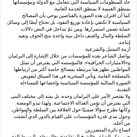
حاد للمنظومات السياسية التي تتعامل مع الدولة ومؤسساتها
بمنطق الغنيمة لا بمنطق الخدمة العامة.
كما أن اقتران هذه الصورة بالقناصين يوحي بأن المصالح
السياسية لا تكتفي بإعادة توزيع النفوذ، بل تحتاج أيضًا إلى وسائل
حماية تضمن استمرارها. ومن ثمّ تتداخل في النص دلالات
السلطة والمال والعنف داخل بنية واحدة تنتج الخوف وتعيد
إنتاجه.
أزمة التمثيل والشرعية
يواصل الشاعر نقده للمؤسسات من خلال الإشارة إلى البرلمان
و«الامتيازات الخرافية». فالمؤسسة التي يفترض أن تمثل
المواطنين تظهر هنا مرتبطة بمصالح خاصة أكثر من ارتباطها
بالمصلحة العامة. وتأتي السخرية في هذا السياق لتقويض
الصورة المثالية للمؤسسة السياسية وإخضاعها للمساءلة
النقدية.
ولا يقتصر الأمر على البرلمان وحده، بل يمتد إلى مختلف البنى
التي يفترض أن تؤمن العدالة الاجتماعية. ولهذا تبدو الومضة
وكأنها تطرح سؤالًا ضمنيًا حول العلاقة بين السلطة والمواطن،
وحول مدى قدرة المؤسسات على القيام بالدور الذي أُنشئت
من أجله.
اتساع دائرة المتضررين
حين يذكر الشاعر «الشيخ المتقاعد» و«الموظف البسيط الذي