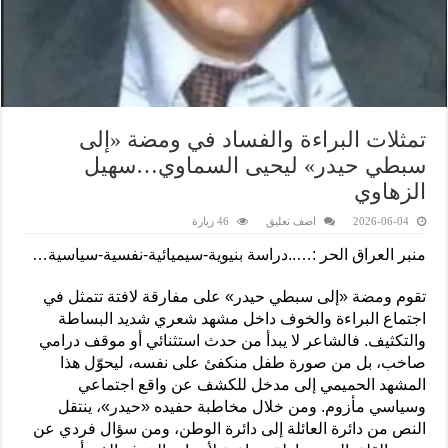
تمثلات البراءة والفساد في ومضة «إلى
سبطي حيدر» ليحيى السماوي…سهيل
الزهاوي
2026-06-04
اضف تعليق
46 زيارة
منبر العراق الحر :…..دراسة بنيوية-سيميائية-نفسية-سياسية…
تقوم ومضة «إلى سبطي حيدر» على مفارقة لافتة تتمثل في
اجتماع البراءة والخوف داخل مشهد شعري شديد البساطة
والتكثيف. فالشاعر لا يبدأ من حدث استثنائي أو موقف درامي
صاخب، بل من صورة طفل منكفئ على نفسه، ليحوّل هذا
المشهد الحميمي إلى مدخل للكشف عن واقع اجتماعي
وسياسي مأزوم. ومن خلال مخاطبة حفيده «حيدر»، ينتقل
النص من دائرة العائلة إلى دائرة الوطن، ومن سؤال فردي عن