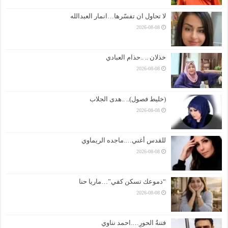
لا تحاول ان تفسّرها…انمار العبدالله
2026-08-08
خذلان .. ..حذام العبادي
2026-08-08
(خليط فصول).. ..هدى الجلاب
2026-08-08
للقدس أغني….ماجده الريماوي
2026-08-08
“دموعك تسكن كفي”…ماريا حنا
2026-08-08
فتنةُ الحورِ….احمد نناوي