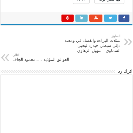
السابق
تمثلات البراءة والفساد في ومضة
«إلى سبطي حيدر» ليحيى
السماوي…سهيل الزهاوي
التالي
العوالق المؤذية …..محمود الجاف
اترك رد