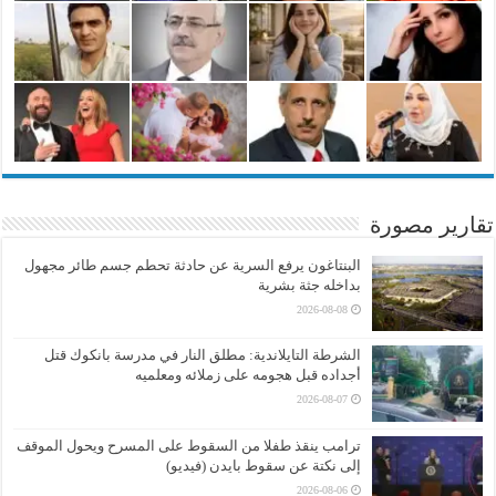
تقارير مصورة
البنتاغون يرفع السرية عن حادثة تحطم جسم طائر مجهول
بداخله جثة بشرية
2026-08-08
الشرطة التايلاندية: مطلق النار في مدرسة بانكوك قتل
أجداده قبل هجومه على زملائه ومعلميه
2026-08-07
ترامب ينقذ طفلا من السقوط على المسرح ويحول الموقف
إلى نكتة عن سقوط بايدن (فيديو)
2026-08-06