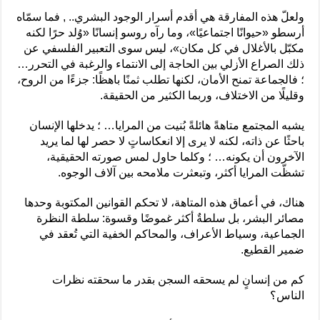
ولعلّ هذه المفارقة هي أقدم أسرار الوجود البشري.. , فما سمّاه
أرسطو «حيوانًا اجتماعيًا»، وما رآه روسو إنسانًا «وُلد حرًا لكنه
مكبّل بالأغلال في كل مكان»، ليس سوى التعبير الفلسفي عن
ذلك الصراع الأزلي بين الحاجة إلى الانتماء والرغبة في التحرر…
؛ فالجماعة تمنح الأمان، لكنها تطلب ثمنًا باهظًا: جزءًا من الروح،
وقليلًا من الاختلاف، وربما الكثير من الحقيقة.
يشبه المجتمع متاهةً هائلةً بُنيت من المرايا… ؛ يدخلها الإنسان
باحثًا عن ذاته، لكنه لا يرى إلا انعكاساتٍ لا حصر لها لما يريد
الآخرون أن يكونه… ؛ وكلما حاول لمس صورته الحقيقية،
تشظّت المرايا أكثر، وتبعثرت ملامحه بين آلاف الوجوه.
هناك، في أعماق هذه المتاهة، لا تحكم القوانين المكتوبة وحدها
مصائر البشر، بل سلطةٌ أكثر غموضًا وقسوة: سلطة النظرة
الجماعية، وسياط الأعراف، والمحاكم الخفية التي تُعقد في
ضمير القطيع.
كم من إنسانٍ لم يسحقه السجن بقدر ما سحقته نظرات
الناس؟