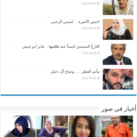
2026-08-08
#نبض الأميرة….لميس الرحبي
2026-08-08
أقارعُ الشمسَ حُسناً عندَ طلعتها….فايز ابو جيش
2026-08-08
مأتم العطر……وضاح آل دخيل
2026-08-08
أخبار في صور