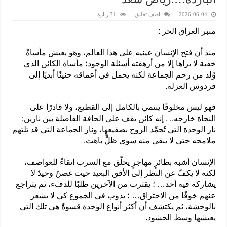
2026-06-04
اضف تعليق
71 زيارة
منبر العراق الحر :
منذ أن فتح الإنسان عينيه على هذا العالم، وهو يعيش مأساةً
خفية لا يراها إلا من أرهقته أسئلة الوجود؛ مأساة الكائن الذي
وُلد من رحم الجماعة لكنه يحمل في أعماقه حنينًا أبديًا إلى
فردوس العزلة.
فهو ليس مخلوقًا ينتمي بالكامل إلى القطيع، ولا قادرًا على
النجاة خارجه.. , إنه كائن يقف على الحافة الفاصلة بين نارين:
نار الوحدة التي تُجمِّد الروح بصقيعها، ونار الجماعة التي قد تلتهم
ملامحه حتى لا يبقى منه سوى ظلٍّ باهت.
الإنسان أشبه بطائرٍ مهاجرٍ يحلّق مع السرب اتقاءً للعواصف،
لكنه لا يكفّ عن النظر إلى الأفق البعيد حيث غصنٌ وحيدٌ لا
يشاركه فيه أحد… ؛ يقترب من الآخرين طلبًا للدفء، ثم يتراجع
عنهم خوفًا من الاحتراق… ؛ يذوب في الجموع كي لا يشعر
بالوحشة، ثم يكتشف أن أكثر أنواع الوحدة قسوةً هي تلك التي
يعيشها وسط الحشود.