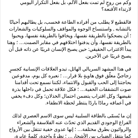
وكم من روحٍ لم تمت بفعل الألم، بل بفعل التكرار اليومي
لارتداء الأقنعة؟
فالقطيع لا يطلب من أفراده الطاعة فحسب، بل يطالبهم أحيانًا
بالتشابه , واستنساخ الوجوه والمواقف والسلوكيات والشعارات
؛ أن يضحكوا بالطريقة نفسها، ويخافوا بالطريقة نفسها، ويحبوا
بالطريقة نفسها، وأن يدفنوا اختلافهم في مقابر الصمت… ؛ وهنا
يبدأ الاغتراب الحقيقي: حين يصبح الإنسان غريبًا عن ذاته قبل أن
يصبح غريبًا عن الآخرين.
في هذا المشهد السريالي الهائل، تبدو العلاقات الإنسانية كجسرٍ
زجاجيٍّ معلّق فوق هاويةٍ بلا قرار… ؛ نعبره كل يوم، مدفوعين
بحاجتنا إلى الحب والقبول والانتماء، لكننا نسمع تحت أقدامنا
صوت التشققات الخفية… ؛ فكل علاقة تحمل في داخلها بذرة
نقيضها؛ وكل اقتراب يتضمن احتمال الخذلان؛ وكل دفء يخفي
في أعماقه رمادًا باردًا ينتظر لحظة الانطفاء.
إن ما يُسمّى بالطاقة السلبية ليس سوى الاسم العصري لذلك
الفراغ الوجودي القديم الذي تحدّث عنه الفلاسفة والشعراء
والروائيون بطرق مختلفة… ؛ إنها عدوى خفية تنتقل بين الأرواح
كما ينتقل الضباب بين الأشجار… ؛ نظرةٌ واحدة، كلمةٌ عابرة،