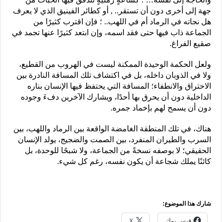
جهة إلى أخرى دون أن تستقر.. , أو كطائر الفينيق الذي لا يعرف
هل نجاته في الرماد أم في اللهب.. ؛ فإن اقترب كثيرًا من
الجماعة ذاب فيها حتى فقد اسمه، وإن ابتعد كثيرًا عنها تجمد في
صقيع الفراغ.
ولعل الحكمة الوحيدة الممكنة ليست في الهروب من القطيع،
ولا في الذوبان داخله، بل في اكتشاف تلك المسافة النادرة بين
الاحتراق والانطفاء؛ المسافة التي يحتفظ فيها الإنسان بناره
الداخلية دون أن يحرق بها أحدًا، ويشارك الآخرين دفءَ وجوده
دون أن يسمح لهم بإخماد جمره.
هناك، في تلك المنطقة الغامضة الواقعة بين الرماد واللهب، بين
السرب والطيران المنفرد، بين الصمت والضجيج، يولد الإنسان
الحقيقي؛ لا بوصفه نسخةً من الجماعة، ولا شبحًا للوحدة، بل
كائنًا يملك شجاعة أن يكون نفسه، رغم كل شيء.
شارك هذا الموضوع:
فيس بوك
X