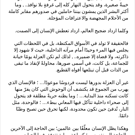
خيبةٌ صغيرة، وقد يتحول النهار كله إلى غرفةٍ بلا نوافذ.. , وما
أكثر البشر الذين يمشون بيننا حاملين في صدورهم مقابر كاملة
من الأحلام المجهضة والاعترافات المؤجلة.
وكلما ازداد ضجيج العالم، ازداد تعطش الإنسان إلى الصمت.
فالحقيقة لا تولد في الأسواق المكتظة، بل في اللحظات التي
يجلس فيها المرء وحيدًا أمام مرآته الداخلية، حيث لا شهود إلا
ذاكرته، ولا قضاة إلا ضميره.. , لذلك لم تكن العزلة يومًا خيانة
للجماعة، بل كانت، في أسمى صورها، محاولةً لإنقاذ ما تبقى
من الذات قبل أن تبتلعها أفواه القطيع.
غير أن العزلة بدورها ليست فردوسًا موعودًا… ؛ فالإنسان الذي
يهرب من الجموع قد يكتشف أن الوحوش التي كان يفرّ منها
كانت تسكنه منذ البداية… ؛ وما يظنه حريةً مطلقة قد يتحول
إلى صحراء داخلية تتآكل فيها المعاني ببطء… ؛ فالوحدة، مثل
النار، تُدفئ حين تكون محدودة، لكنها تحرق حين تصبح وطنًا
دائمًا.
وهكذا يظل الإنسان معلّقًا بين عالمين؛ بين الحاجة إلى الآخرين
والحاجة إلى نفسه… ؛ كساعةٍ رمليةٍ تتدفق فيها الحبات من