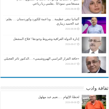
مستغانمي نموذجًا ..بقلمي ربا رباعي
2026-08-08
ألمانيا تبقى عظيمة… وداعمة للكورد وكوردستان … بقلم:
عبد الحميد زيباري
2026-08-08
إدارة الدولة العراقية وشروط وجودها ! فلاح المشعل
2026-08-07
«حافة القرار الترامبي الهيروشيمي»….الدكتور ثائر العجيلي
2026-08-07
ثقافة وادب
لحظةُ الإلهامِ …..نعيم عبد مهلهل
2026-08-08