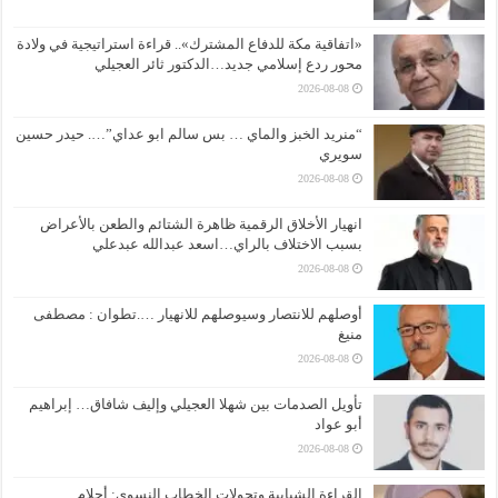
«اتفاقية مكة للدفاع المشترك».. قراءة استراتيجية في ولادة
محور ردع إسلامي جديد…الدكتور ثائر العجيلي
2026-08-08
“منريد الخبز والماي … بس سالم ابو عداي”…. حيدر حسين
سويري
2026-08-08
انهيار الأخلاق الرقمية ظاهرة الشتائم والطعن بالأعراض
بسبب الاختلاف بالراي…اسعد عبدالله عبدعلي
2026-08-08
أوصلهم للانتصار وسيوصلهم للانهيار ….تطوان : مصطفى
منيغ
2026-08-08
تأويل الصدمات بين شهلا العجيلي وإليف شافاق… إبراهيم
أبو عواد
2026-08-08
القراءة الشبابية وتحولات الخطاب النسوي: أحلام