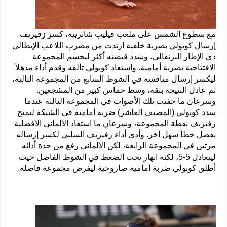
مع سطوع الشمس على ملعب فيليب شاترييه، كسر زفيريف
إرسال كوبولي بضربة خلفية ارتدت من مضرب اللاعب الإيطالي
ذي الإطار البرتقالي، وشدد قبضته أكثر ليحسم المجموعة
الافتتاحية بضربة أمامية. واستعاد كوبولي تألقه وقدم أداء مذهلاً
ليكسر إرسال منافسه في الشوط السابع من المجموعة التالية،
ثم عادل النتيجة بثقة، وسط حماس كبير من المشجعين.
وسرعان ما خفتت تلك الأصوات في المجموعة الثالثة عندما
سدد كوبولي (المصنف العاشر) ضربة أمامية في الشبكة لتمنح
زفيريف نقطة المجموعة، وسرعان ما استعاد الألماني الأفضلية
بفضل خطأ سهل آخر. وأدى أداء زفيريف السلبي لكسر إرساله
مرتين في المجموعة الرابعة، لكن الألماني رفع من حدة أدائه
ليتعادل 5-5، لكنه انهار تحت الضغط في الشوط الفاصل حيث
أطلق كوبولي ضربة أمامية صاروخية ليفرض مجموعة فاصلة.