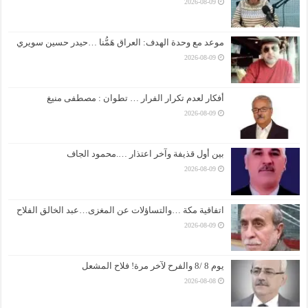
2026-08-09
موعد مع وحدة الهدف: العراق هَمُّنا …حيدر حسين سويري
2026-08-09
أفكار لعدم تكرار الفرار … تطوان : مصطفى منيغ
2026-08-09
بين أول قذيفة وآخر اعتذار ….محمود الجاف
2026-08-09
اتفاقية مكة …والتساؤلات عن المغزى…عبد الخالق الفلاح
2026-08-09
يوم 8 /8 والفرح لآخر مرة! فلاح المشعل
2026-08-08