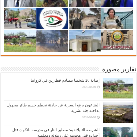
تقارير مصورة
إصابة 20 شخصا بتصادم قطارين في كرواتيا
2026-08-09
البنتاغون يرفع السرية عن حادثة تحطم جسم طائر مجهول
بداخله جثة بشرية
2026-08-08
الشرطة التايلاندية: مطلق النار في مدرسة بانكوك قتل
أجداده قبل هجومه على زملائه ومعلميه