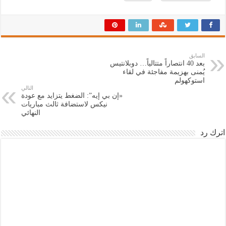
السابق
بعد 40 انتصاراً متتالياً… دوبلانتيس
يُمنى بهزيمة مفاجئة في لقاء
استوكهولم
التالي
«إن بي إيه”: الضغط يتزايد مع عودة
نيكس لاستضافة ثالث مباريات
النهائي
اترك رد