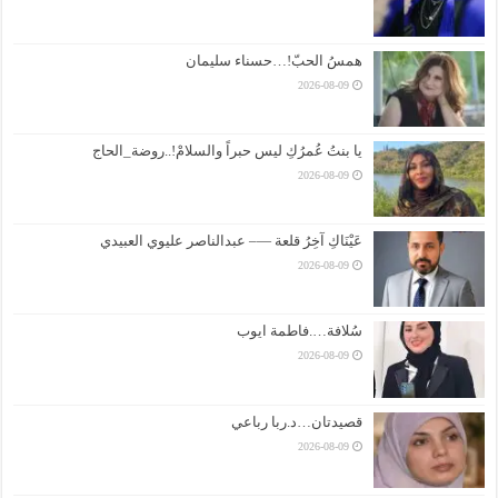
همسُ الحبّ!…حسناء سليمان
2026-08-09
يا بنتُ عُمرُكِ ليس حبراً والسلامْ!..روضة_الحاج
2026-08-09
عَيْنَاكِ آخِرُ قلعة —– عبدالناصر عليوي العبيدي
2026-08-09
سُلافة….فاطمة ايوب
2026-08-09
قصيدتان…د.ربا رباعي
2026-08-09