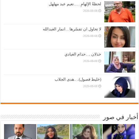
لحظةُ الإلهامِ …..نعيم عبد مهلهل
2026-08-08
لا تحاول ان تفسّرها…انمار العبدالله
2026-08-08
خذلان .. ..حذام العبادي
2026-08-08
(خليط فصول).. ..هدى الجلاب
2026-08-08
أخبار في صور