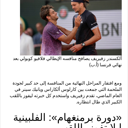
ألكسندر زفيريف يصافح منافسه الإيطالي فلافيو كوبولي بعد
نهائي فرنسا (أ.ب)
ومع افتقار المراحل النهائية من المنافسة إلى حد كبير لجودة
الملحمة التي جمعت بين كارلوس ألكاراس ويانيك سينر في
العام الماضي، تقدم زفيريف واستخدم كل خبرته ليفوز باللقب
الكبير الذي طال انتظاره.
«دورة برمنغهام»: الفلبينية
إيلا تفوز باللقب