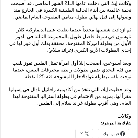
وكانت إيلا، التي دخلت عامها الـ21 الشهر الماضي، قد أصبحت
نجمة عالمية بين أبناء الجالية الفلبينية الكبيرة في الخارج منذ
وصولها إلى قبل نهائي بطولة ميامي المفتوحة العام الماضي.
ثم ازدادت شعبيتها مجدداً عندما تغلبت على الدنماركية كلارا
تاوسون في شوط فاصل طويل بالمجموعة الثالثة في الدور
الأول من بطولة أميركا المفتوحة، محققة بذلك أول فوز لها في
إحدى البطولات الأربع الكبرى (غراند سلام).
وبعد أسبوعين، أصبحت إيلا أول امرأة تمثل الفلبين تفوز بلقب
من فئة التحدي ضمن بطولات رابطة محترفات التنس، عندما
توجت بلقب بطولة غوادالاخارا المفتوحة فئة 125 نقطة.
وقد حظيت إيلا، التي تتخذ من أكاديمية رافائيل نادال في إسبانيا
مقراً لها، بمزيد من الاهتمام في بطولة أستراليا المفتوحة لهذا
العام، وهي أقرب بطولة غراند سلام إلى الفلبين.
وكالات
شارك هذا الموضوع:
فيس بوك
X