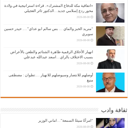
«اتفاقية مكة للدفاع المشترك».. قراءة استراتيجية في ولادة
محور ردع إسلامي جديد…الدكتور ثائر العجيلي
2026-08-08
“منريد الخبز والماي … بس سالم ابو عداي”…. حيدر حسين
سويري
2026-08-08
انهيار الأخلاق الرقمية ظاهرة الشتائم والطعن بالأعراض
بسبب الاختلاف بالراي…اسعد عبدالله عبدعلي
2026-08-08
أوصلهم للانتصار وسيوصلهم للانهيار ….تطوان : مصطفى
منيغ
2026-08-08
ثقافة وادب
“امرأةٌ سيئةُ السمعة”…اماني الوزير
2026-08-09