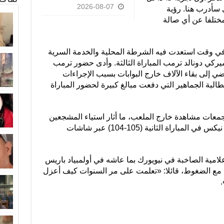
2026-08-07
 سأدرب هنا. رؤية
ختلفا عن أي صالة
 في وقت استعدت فيه الشرطة المحلية والخدمة السرية
ركي دونالد ترمب المباراة الثالثة. وأدى حضور ترمب
اضي إلى بقاء الآلاف خارج البوابات بسبب الإجراءات
البة الجماهير التي دفعت مبالغ كبيرة لحضور المباراة
معات مشاهدة خارج الملعب، ما أثار استياء المشجعين
بعد حضور نحو 6500 شخص لمتابعة فوز نيكس في المباراة الثانية (105-104) عبر شاشات
إعلامية الصاخبة في نيويورك بما عاشه في أولمبياد باريس
ل مع الضغوط، قائلا: «تعلمت على مر السنوات كيف أعزل