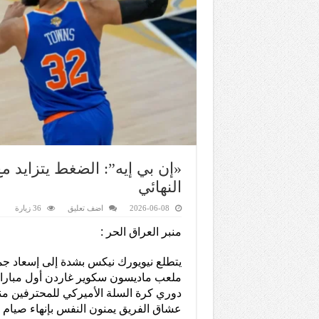
«إن بي إيه”: الضغط يتزايد 
النهائي
2026-06-08
اضف تعليق
36 زيارة
منبر العراق الحر :
يتطلع نيويورك نيكس بشدة إلى إسعاد ج
ملعب ماديسون سكوير غاردن أول مباراة
عشاق الفريق يمنون النفس بإنهاء صيام 