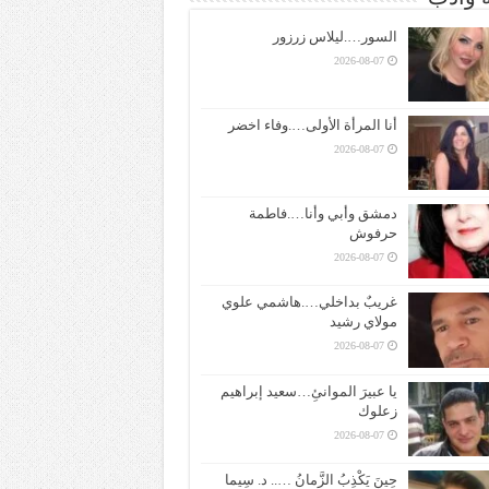
السور….ليلاس زرزور
2026-08-07
أنا المرأة الأولى….وفاء اخضر
2026-08-07
دمشق وأبي وأنا….فاطمة
حرفوش
2026-08-07
غريبٌ بداخلي….هاشمي علوي
مولاي رشيد
2026-08-07
يا عبيرَ الموانئِ…سعيد إبراهيم
زعلوك
2026-08-07
حِينَ يَكْذِبُ الزَّمانُ ….. د. سِيما