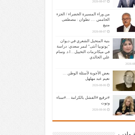
2026-08-07
من وراء المسيرة الخضراء / الجزء
الخامس …. تطوان : مصطفى
منيغ
2026-08-07
بنية المتخيل الشعري في ديوان
“يوتوبيا أنثى” لنمر سعدي: دراسة
في ميكانزمات التخييل…ا.د. وسام
علي الخالدي
2026-08
بعض الأجوبة لأسئلة الوطن …
نعيم عبد مهلهل
2026-08-06
#ترقيع #الفشل بالكرامة …#سناء
وتوت
2026-08-06
ة وادب