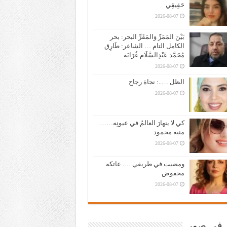
حَقِيقِي
2026-08-07
بَيْنَ المَمَرِّ وَالمَقَرِّ البحر: بحر
الكامل التام … الشاعر: طَارِق
مُحَمَّد عَبْدِالسَّلَام غُرَابَة
2026-08-07
الظل …..: نجاة رجاح
2026-08-07
كي لا ينهارَ العالمُ في عيونِه……
منية محمود
2026-08-07
ومضيت في طريقي …..عاتكه
محفوض
2026-08-07
ر في صور