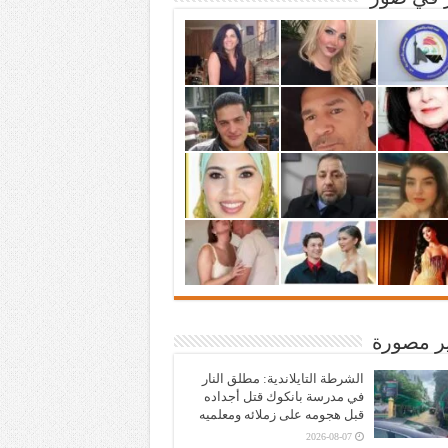
ير مصورة
الشرطة التايلاندية: مطلق النار
في مدرسة بانكوك قتل أجداده
قبل هجومه على زملائه ومعلميه
2026-08-07