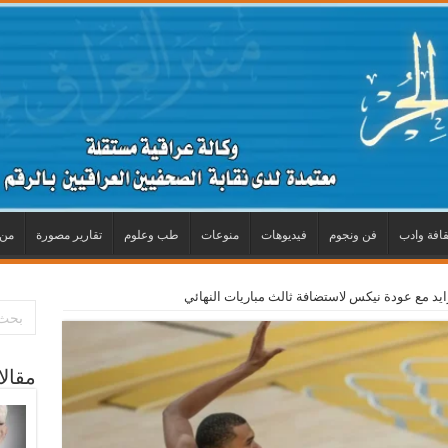
قافة وادب
فن ونجوم
فيديوهات
منوعات
طب وعلوم
تقارير مصورة
من 
ايد مع عودة نيكس لاستضافة ثالث مباريات النهائي
مقال