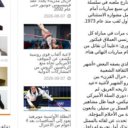
«ريال مدريد» يجدد عقد
توقعات بتقدمه 2-صفر خارج ملعبه في سلسلة
فينيسيوس جونيور حتى
ي سبع مباريات أمام
عام 2032
صل مشواره الاستثنائي
2026-08-07
 لقب منذ عام 1973.
ت مرات في مباراة كل
رنسي العملاق فيكتور
وري: «علينا أن نقاتل من
 مباريات النهائي هنا».
لاعبة ألعاب قوى روسية
تكشف عن الموقف
-06
الأمريكي تجاه منع
ذي يصفه البعض «أشهر
الرياضيين الروس من
ثقافة الشعبية
المشاركات الدولية
ل «نزال القرن» بين
2026-08-07
و الشهير لأغنية «عيد
اريخه العريق، لم
 دوري السلة الأميركي
ز على نيكس، فيما ظل مشاهير
ممثل بن ستيلر، يتابعون
من الأحلام المؤجلة.
البطلة الأولمبية مويرهيد
 تحدث عن لقائه بالممثل
تعود إلى المنافسات بعد 4
أعوام من الاعتزال
ثقاف
تذكر أول تجربة له داخل