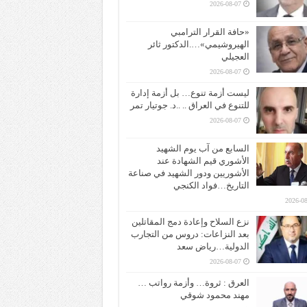
2026-08-07
«حافة القرار الترامبي
الهيروشيمي»….الدكتور ثائر
العجيلي
2026-08-07
ليست أزمة تنوع… بل أزمة إدارة
للتنوع في العراق .. ..د. جوتيار تمر
2026-08-07
السابع من آب يوم الشهيد
الأشوري قيم الشهادة عند
الأشوريين ودور الشهيد في صناعة
التاريخ…فواد الكنجي
2026-08
نزع السلاح وإعادة دمج المقاتلين
بعد النزاعات: دروس من التجارب
الدولية…رياض سعد
2026-08-07
العرق : ثروة… وأزمة رواتب …
مهند محمود شوقي