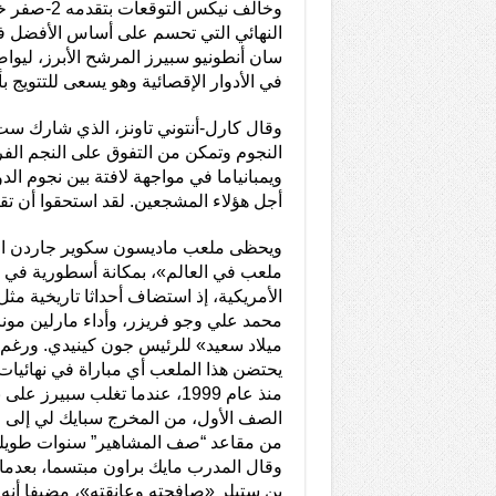
وخالف نيكس ال
النهائي التي تحسم على أساس الأفضل ف
سان أنطونيو سبيرز المرشح الأبرز، ليوا
في الأدوار الإقصائية وهو يسعى للتتويج بأول
وقال كارل-أنتوني تاونز، الذي شارك س
النجوم وتمكن من التفوق على النجم الف
ويمبانياما في مواجهة لافتة بين نجوم الد
أجل هؤلاء المشجعين. لقد استحقوا أن تقام
ويحظى ملعب ماديسون سكوير جاردن ال
ملعب في العالم»، بمكانة أسطورية في ال
الأمريكية، إذ استضاف أحداثا تاريخية مث
محمد علي وجو فريزر، وأداء مارلين مونر
ميلاد سعيد» للرئيس جون كينيدي. ورغم ت
يحتضن هذا الملعب أي مباراة في نهائيات
منذ عام 1999، عندما تغلب سبير
الصف الأول، من المخرج سبايك لي إلى ال
من مقاعد “صف المشاهير” سنوات طويلة 
وقال المدرب مايك براون مبتسما، بعدما
بن ستيلر «صافحته وعانقته»، مضيفا أنه 