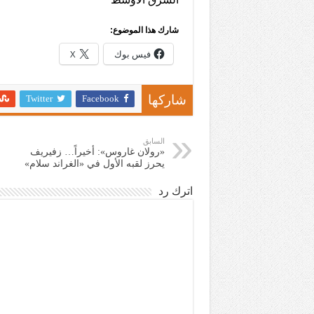
شارك هذا الموضوع:
فيس بوك
X
Twitter
Facebook
شاركها
السابق
«رولان غاروس»: أخيراً… زفيريف
يحرز لقبه الأول في «الغراند سلام»
اترك رد