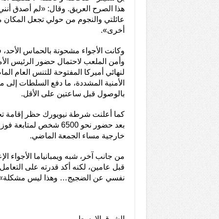
هذا الصرح العريق. وقال: «لم أصدق أنني
عائلتي والنجوم من حولي تجعل المكان م
أخرى».
وكانت الأجواء مشحونة بالحماس الأحد،
وأمن الملعب لاحتمال حضور الرئيس الأمي
لنهائي أميركا المفتوحة للتنس العام الم
الأمنية المشددة، ما دفع السلطات إلى مط
بالوصول قبل ساعتين على الأقل.
كما أعلنت شرطة نيويورك حظر إقامة تج
خارجية مساء الجمعة الماضي.
من جانب آخر، شبه ويمبانياما الأجواء ال
قبل عامين، لكنه أكد قدرته على التعام
نفسي عن الضجيج… وهذا ليس مشكلة».
الشرق الاوسط