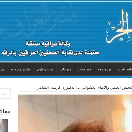
افة وادب
فن ونجوم
فيديوهات
منوعات
طب وعلوم
تقارير مصورة
من 
خيص العلمي والاتهام العشوائي ….الدكتورة_كريمة_الشامي
مقال