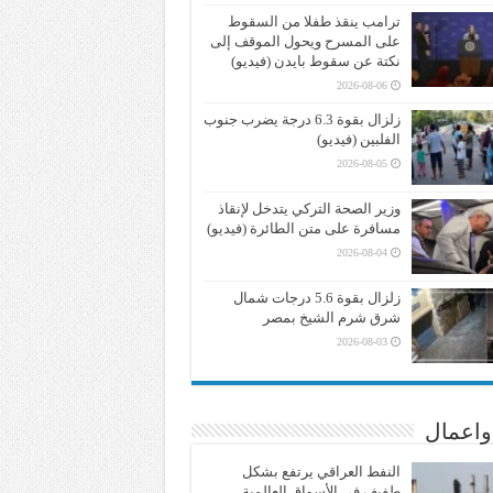
ترامب ينقذ طفلا من السقوط
على المسرح ويحول الموقف إلى
نكتة عن سقوط بايدن (فيديو)
2026-08-06
زلزال بقوة 6.3 درجة يضرب جنوب
الفلبين (فيديو)
2026-08-05
وزير الصحة التركي يتدخل لإنقاذ
مسافرة على متن الطائرة (فيديو)
2026-08-04
زلزال بقوة 5.6 درجات شمال
شرق شرم الشيخ بمصر
2026-08-03
واعمال
النفط العراقي يرتفع بشكل
طفيف في الأسواق العالمية