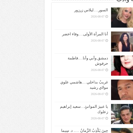
السور….ليلاس زرزور
2026-08-07
أنا المرأة الأولى….وفاء اخضر
2026-08-07
دمشق وأبي وأنا….فاطمة
حرفوش
2026-08-07
غريبٌ بداخلي….هاشمي علوي
مولاي رشيد
2026-08-07
يا عبيرَ الموانئِ…سعيد إبراهيم
زعلوك
2026-08-07
حِينَ يَكْذِبُ الزَّمانُ ….. د. سِيما