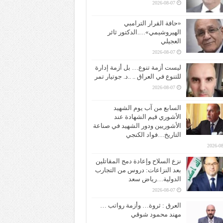
2026-08-07
«حافة القرار الترامبي
الهيروشيمي»….الدكتور ثائر
العجيلي
2026-08-07
ليست أزمة تنوع… بل أزمة إدارة
للتنوع في العراق .. ..د. جوتيار تمر
2026-08-07
السابع من آب يوم الشهيد
الأشوري قيم الشهادة عند
الأشوريين ودور الشهيد في صناعة
التاريخ…فواد الكنجي
2026-08
نزع السلاح وإعادة دمج المقاتلين
بعد النزاعات: دروس من التجارب
الدولية…رياض سعد
2026-08-07
العرق : ثروة… وأزمة رواتب …
مهند محمود شوقي