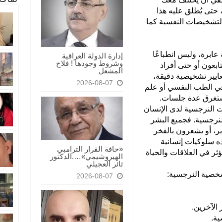
 حتى يُطلق عليه هذا
التشخيصات النفسية كما
برة، وليس انطباعًا
إدارة الدولة العراقية
وشروط وجودها ! فلاح
تابعون أو حتى أفراد
المشعل
ايير تشخيصية دقيقة،
2026-08-07
ي الطب النفسي أو علم
يستغرق عدة جلسات.
 النرجسية لدى الإنسان
نرجسية. فجميع البشر
ر، أو يشعرون بالفخر
هذه سلوكيات إنسانية
«حافة القرار الترامبي
ؤثر في العلاقات والحياة
الهيروشيمي»….الدكتور
ثائر العجيلي
شخصية النرجسية:
2026-08-07
الآخرين.
ية.