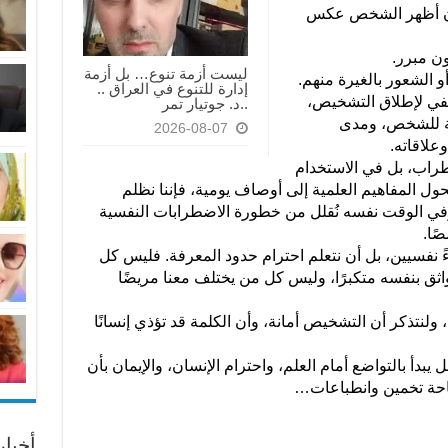
 وإن أظهر الشخص عكس
ون مبرر.
ليست أزمة تنوع… بل أزمة
أو الشعور بالغيرة منهم.
إدارة للتنوع في العراق ..
في لإطلاق التشخيص،
..د. جوتيار تمر
لة للشخص، ومدى
2026-08-07
علاقاته.
راب، بل في الاستخدام
ل المفاهيم العلمية إلى أوصاف يومية، فإننا نظلم
وفي الوقت نفسه نُقلل من خطورة الاضطرابات النفسية
ًا.
اءً نفسيين، بل أن نتعلم احترام حدود المعرفة. فليس كل
 بنفسه متكبرًا، وليس كل من يختلف معنا مريضًا
لنتذكر أن التشخيص أمانة، وأن الكلمة قد تؤذي إنسانًا
 يبدأ بالتواضع أمام العلم، واحترام الإنسان، والإيمان بأن
حة تخمين وانطباعات…
أخبا