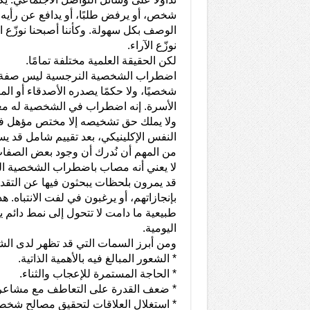
شخص، أو يرفض طلبًا، أو يدافع عن رأيه،
الوصف بكل سهولة. وكأننا أصبحنا نوزّع 
نوزّع الآراء.
لكن الحقيقة العلمية مختلفة تمامًا.
اضطراب الشخصية النرجسية ليس صفة عا
شخصيًا، ولا حكمًا يصدره الأصدقاء أو الم
الأسرة. إنه اضطراب في الشخصية له مع
ولا يملك حق تشخيصه إلا مختص مؤهل ف
النفس الإكلينيكي، بعد تقييم شامل قد 
من المهم أن نُدرك أن وجود بعض الصفات
لا يعني أنه مصاب باضطراب الشخصية ال
قد يمرون بلحظات يبحثون فيها عن التقدي
بإنجازاتهم، أو يرغبون في لفت الانتباه. 
طبيعية ما دامت لا تتحول إلى نمط دائم ي
اليومية.
ومن أبرز السمات التي قد تظهر لدى ال
* الشعور المبالغ فيه بالأهمية الذاتية.
* الحاجة المستمرة للإعجاب والثناء.
* ضعف القدرة على التعاطف مع مشاعر 
* استغلال العلاقات لتحقيق مصالح شخص