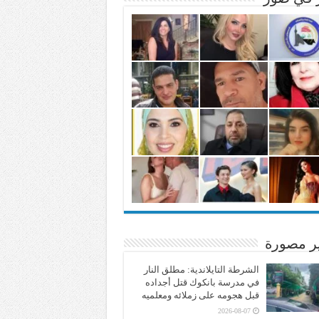
ير مصورة
الشرطة التايلاندية: مطلق النار
في مدرسة بانكوك قتل أجداده
قبل هجومه على زملائه ومعلميه
2026-08-07