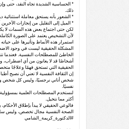
* الحساسية الشديدة تجاه النقد، حتى
ذلك.
* الشعور بأنه يستحق معاملة استثنائية د
* الميل إلى التقليل من إنجازات الآخرين 
لكن حتى اجتماع بعض هذه السمات لا يك
لأن التشخيص يعتمد على الصورة الكام
استمرار هذه الأنماط وتأثيرها على حياته و
المشكلة الحقيقية ليست في وجود الاضط
الخاطئ للمصطلحات النفسية. فعندما تتحو
أشخاصًا قد لا يعانون من أي اضطراب، 
الحقيقية التي تستحق فهمًا وعلاجًا متخصص
إن الثقافة النفسية لا تعني أن نصبح أطب
شخص أناني نرجسيًا، وليس كل شخص واثق
نفسيًا.
لنستخدم المصطلحات العلمية بمسؤولية، و
أكثر مما نتخيل.
فالوعي الحقيقي لا يبدأ بإطلاق الأحكام، بل
الصحة النفسية مجال تخصص، وليس سا
#الدكتورة_كريمة_الشامي