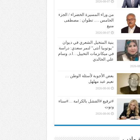
2026-08-07
من وراء المسيرة الخضراء / الجزء
الخامس …. تطوان : مصطفى
منيغ
2026-08-07
بنية المتخيل الشعري في ديوان
“يوتوبيا أنثى” لنمر سعدي: دراسة
في ميكانزمات التخييل…ا.د. وسام
علي الخالدي
2026-08
بعض الأجوبة لأسئلة الوطن …
نعيم عبد مهلهل
2026-08-06
#ترقيع #الفشل بالكرامة …#سناء
وتوت
2026-08-06
ة وادب