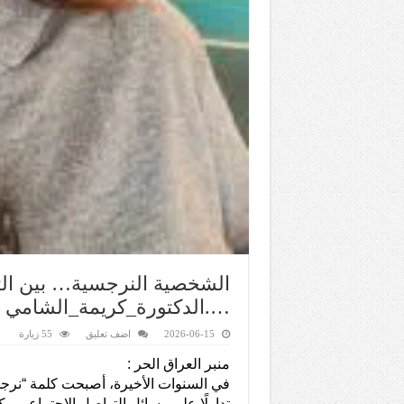
الشخصية النرجسية… بين الت
….الدكتورة_كريمة_الشامي
2026-06-15
اضف تعليق
55 زيارة
منبر العراق الحر :
في السنوات الأخيرة، أصبحت كلمة “نرج
تداولًا على وسائل التواصل الاجتماعي. 