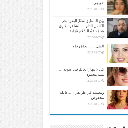
حَقِيقِي
2026-08-07
بَيْنَ المَمَرِّ وَالمَقَرِّ البحر: بحر
الكامل التام … الشاعر: طَارِق
مُحَمَّد عَبْدِالسَّلَام غُرَابَة
2026-08-07
الظل …..: نجاة رجاح
2026-08-07
كي لا ينهارَ العالمُ في عيونِه……
منية محمود
2026-08-07
ومضيت في طريقي …..عاتكه
محفوض
2026-08-07
ر في صور