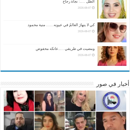
الظل …..: نجاة رجاح
2026-08-07
كي لا ينهارَ العالمُ في عيونِه…… منية محمود
2026-08-07
ومضيت في طريقي …..عاتكه محفوض
2026-08-07
أخبار في صور