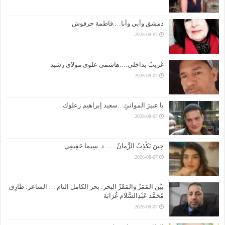
دمشق وأبي وأنا….فاطمة حرفوش
2026-08-07
غريبٌ بداخلي….هاشمي علوي مولاي رشيد
2026-08-07
يا عبيرَ الموانئِ…سعيد إبراهيم زعلوك
2026-08-07
حِينَ يَكْذِبُ الزَّمانُ ….. د. سِيما حَقِيقِي
2026-08-07
بَيْنَ المَمَرِّ وَالمَقَرِّ البحر: بحر الكامل التام … الشاعر: طَارِق
مُحَمَّد عَبْدِالسَّلَام غُرَابَة
2026-08-07