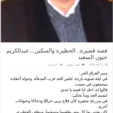
قصة قصيرة.. الحظيرة والسكين…عبدالكريم
حنون السعيد
2026-06-15
اضف تعليق
62 زيارة
منبر العراق الحر :
في ليلة شتوية باردة، جلس الجد قرب المدفأة، وحوله أحفاده
يستمعون في صمت.
قالوا له: احكِ لنا قصة يا جدي.
ابتسم الجد وبدأ يحكي:
في مزرعة صغيرة كان فلاح يربي خرافًا ودجاجًا وحيوانات
أخرى.
كان يعتني بها كل يوم، يطعمها ويسقيها، وينظف الحظيرة،