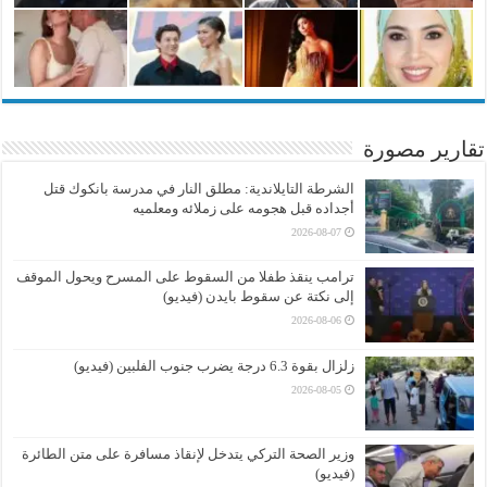
تقارير مصورة
الشرطة التايلاندية: مطلق النار في مدرسة بانكوك قتل
أجداده قبل هجومه على زملائه ومعلميه
2026-08-07
ترامب ينقذ طفلا من السقوط على المسرح ويحول الموقف
إلى نكتة عن سقوط بايدن (فيديو)
2026-08-06
زلزال بقوة 6.3 درجة يضرب جنوب الفلبين (فيديو)
2026-08-05
وزير الصحة التركي يتدخل لإنقاذ مسافرة على متن الطائرة
(فيديو)