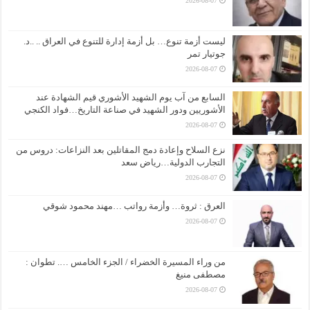
2026-08-07
ليست أزمة تنوع… بل أزمة إدارة للتنوع في العراق .. ..د.
جوتيار تمر
2026-08-07
السابع من آب يوم الشهيد الأشوري قيم الشهادة عند
الأشوريين ودور الشهيد في صناعة التاريخ…فواد الكنجي
2026-08-07
نزع السلاح وإعادة دمج المقاتلين بعد النزاعات: دروس من
التجارب الدولية…رياض سعد
2026-08-07
العرق : ثروة… وأزمة رواتب …مهند محمود شوقي
2026-08-07
من وراء المسيرة الخضراء / الجزء الخامس …. تطوان :
مصطفى منيغ
2026-08-07