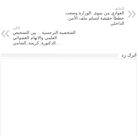
السابق
العوادي من نينوى :الوزارة وضعت
خططاً حقيقية لتسلم ملف الأمن
الداخلي
التالي
الشخصية النرجسية… بين التشخيص
العلمي والاتهام العشوائي
….الدكتورة_كريمة_الشامي
اترك رد