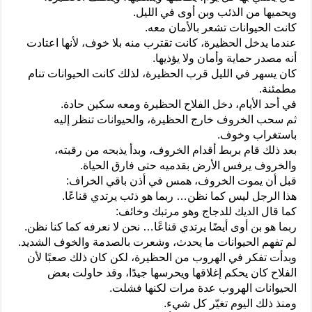
ويحميها من الذئب وبن أوى في الليل.
كانت الحيوانات تشعر بالأمان معه.
عندما يدخل الحظيرة، كانت تقترب منه بلا خوف، لأنها اعتادت
أنه مصدر حماية وأمان ولا يؤذيها.
كان يسهر في الليل قرب الحظيرة، لذلك كانت الحيوانات تنام
مطمئنة.
في أحد الأيام، دخل الفلاح الحظيرة ومعه سكين حادة.
ثم سحب الخروف خارج الحظيرة، والحيوانات تنظر إليه
باستغراب وخوف.
بعد ذلك قام بربط أقدام الخروف، وبدأ يذبحه من رقبته،
والخروف يرفس الأرض بقدميه حتى فارق الحياة.
قبل أن يموت الخروف، همس في أذن باقي الخراف:
هذا الرجل ليس كما نظن… ربما هو ذئب يرتدي قناعًا.
كما قال الديك للدجاج وهو مرتبك وخائف:
ربما هو بن أوى أيضًا يرتدي قناعًا… نحن لا نعرفه كما كنا نظن.
لم تفهم الحيوانات ما يحدث، وشعرت بالصدمة والخوف الشديد.
وبدأت تفكر في الهروب من الحظيرة، لكن كان ذلك صعبًا لأن
الفلاح كان يحكم إغلاقها ويحرسها جيدًا، وقد حاولت بعض
الحيوانات الهروب عدة مرات لكنها فشلت.
ومنذ ذلك اليوم تغيّر كل شيء.