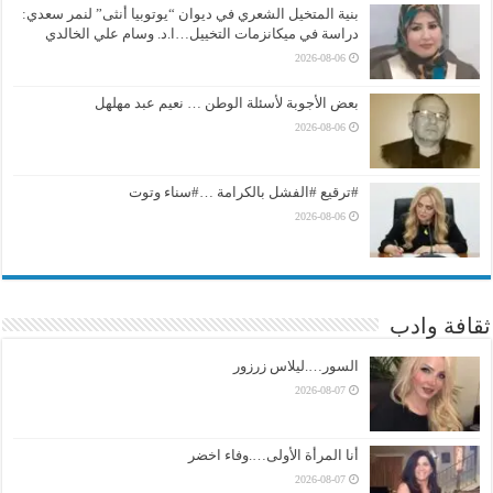
بنية المتخيل الشعري في ديوان “يوتوبيا أنثى” لنمر سعدي:
دراسة في ميكانزمات التخييل…ا.د. وسام علي الخالدي
2026-08-06
بعض الأجوبة لأسئلة الوطن … نعيم عبد مهلهل
2026-08-06
#ترقيع #الفشل بالكرامة …#سناء وتوت
2026-08-06
ثقافة وادب
السور….ليلاس زرزور
2026-08-07
أنا المرأة الأولى….وفاء اخضر
2026-08-07