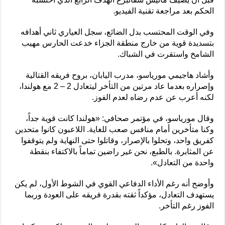
الحكم بعد مراجعة تقنية الفيديو.
وفي الوقت المحتسب بدل الضائع، سجل العياري ثاني أهدافه
بتسديدة قوية من خارج منطقة الجزاء خدعت الحارس مهيب
الشامخ واستقرت في الشباك.
وأشاد هاجيمي مورياسو، مدرب اليابان، بروح فريقه القتالية
وإصراره بعدما عاد مرتين من التأخر ليتعادل 2 – 2 مع هولندا،
لكنه أعرب عن عدم رضاه لعدم الفوز.
وقال مورياسو، في مؤتمر صحافي: «هولندا كانت قوية جداً،
وكنا متأخرين أمام منافس صعب للغاية. اللاعبون كانوا متحدين
كفريق واحد، وتحلوا بالإصرار، وقاتلوا حتى النهاية ولم يتوقفوا
عن المثابرة. بالطبع، نحن غير راضين تماماً بالاكتفاء بنقطة
واحدة من التعادل».
وأوضح أنه رغم الأداء الدفاعي القوي في الشوط الأول، لم يكن
يستهدف التعادل، مؤكداً ثقته بقدرة فريقه على العودة وربما
الفوز رغم التأخر.