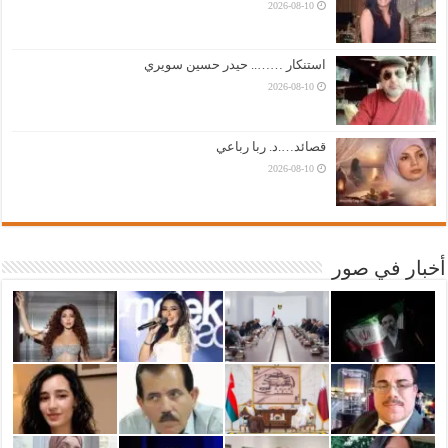
2026-08-10
استنكار …….. حيدر حسين سويري
2026-08-10
قصائد….د. ربا رباعي
2026-08-10
أخبار في صور