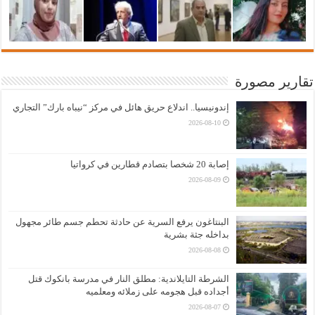
تقارير مصورة
إندونيسيا.. اندلاع حريق هائل في مركز “نيباه بارك” التجاري
2026-08-10
إصابة 20 شخصا بتصادم قطارين في كرواتيا
2026-08-09
البنتاغون يرفع السرية عن حادثة تحطم جسم طائر مجهول
بداخله جثة بشرية
2026-08-08
الشرطة التايلاندية: مطلق النار في مدرسة بانكوك قتل
أجداده قبل هجومه على زملائه ومعلميه
2026-08-07