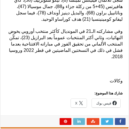
سجل للألمان فيليكس نميتشا (6)، نيكو شلوتربيك (38)، كاي
هافيرتس (45+5 من ركلة جزاء و88)، جمال موسيالا (47)،
وناثانييل براون (68)، والبديل دينيز أونداف (78)، فيما سجل
ليفانو كومينينسيا (21) هدف كوراساو الوحيد.
وفي مشاركته الـ21 في المونديال كأكثر منتخب أوروبي يخوض
النهائيات، وثاني أكثر المنتخبات عموماً بعد البرازيل (23)، تمكّن
المنتخب الألماني من تحقيق الفوز في مباراته الافتتاحية بعدما
فشل في ذلك في النسختين الماضيتين في قطر 2022 وروسيا
2018.
وكالات
شارك هذا الموضوع:
فيس بوك
X