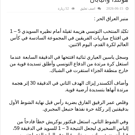
2026-06-15
اضف تعليق
52 زيارة
منبر العراق الحر :
تكبّد المنتخب التونسي هزيمة ثقيلة أمام نظيره السويدي 5 – 1
في افتتاح مباريات الفريقين في المجموعة السادسة في كأس
العالم لكرة القدم، اليوم الاثنين.
وسجل ياسين العياري ثنائية افتتحها في الدقيقة السابعة عندما
استغل كرة مرتدة من الدفاع التونسي وأطلق تسديدة قوية من
خارج منطقة الجزاء استقرت في الشباك.
وأضاف ألكسندر إيزاك الهدف الثاني في الدقيقة 30 إثر هجمة
مرتدة أنهاها بتسديدة أرضية قوية.
وقلص عمر الرقيق الفارق بضربة رأس قبل نهاية الشوط الأول
بدقيقتين إثر ركلة حرة نفذها حنبعل المجبري.
وفي الشوط الثاني، استغل فيكتور يوكريش خطأ فادحاً من
إلياس السخيري ليجعل النتيجة 3 – 1 للسويد في الدقيقة 59،
قبل أن يضيف ماتيس سفانبرغ الهدف الرابع الذي احتسبه