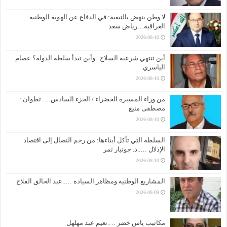
لا وطن ينهض بالتبعية: في الدفاع عن الهوية الوطنية
العراقية…رياض سعد
2026-08-10
أين تنتهي شرعية السلاح.. وأين تبدأ سلطة الدولة؟ عصام
الياسري
2026-08-10
من وراء المسيرة الخضراء / الجزء السادس…. تطوان :
مصطفى منيغ
2026-08-10
السلطة التي تأكل أبناءها: من رحم النضال إلى اقتصاد
الإذلال …..د. جوتيار تمر
2026-08-10
المشاريع الوطنية ومظاهر السيادة …..عبد الخالق الفلاح
2026-08-09
مكاتيب ياس خضر ….نعيم عبد مهلهل