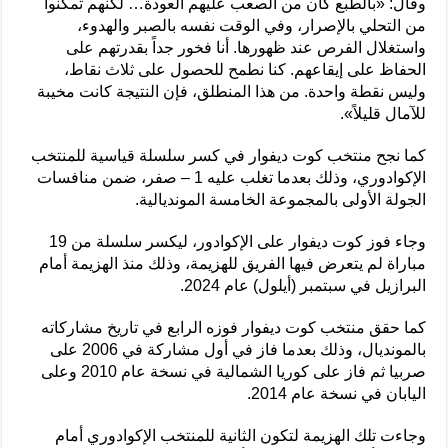
وقال: «بالطبع كان من الصعب عليهم العودة… لكنهم تمكنوا
من التحلي بالإصرار، وفي الوقت نفسه بالصبر والهدوء،
واستغلال الفرص عند ظهورها. أنا فخور جداً بقدرتهم على
الحفاظ على إيقاعهم. كنا نطمح للحصول على ثلاث نقاط،
وليس نقطة واحدة. من هذا المنطلق، فإن النتيجة كانت مخيبة
للآمال قليلاً».
كما نجح منتخب كوت ديفوار في كسر سلسلة قياسية للمنتخب
الإكوادوري، وذلك بعدما تغلب عليه 1 – صفر، ضمن منافسات
الجولة الأولى بالمجموعة الخامسة المونديالية.
وجاء فوز كوت ديفوار على الإكوادور، ليكسر سلسلة من 19
مباراة لم يتعرض فيها الفريق للهزيمة، وذلك منذ الهزيمة أمام
البرازيل في سبتمبر (أيلول) عام 2024.
كما حقق منتخب كوت ديفوار فوزه الرابع في تاريخ مشاركاته
بالمونديال، وذلك بعدما فاز في أول مشاركة في 2006 على
صربيا ثم فاز على كوريا الشمالية في نسخة عام 2010 وعلى
اليابان في نسخة عام 2014.
وجاءت تلك الهزيمة لتكون الثانية للمنتخب الإكوادوري أمام