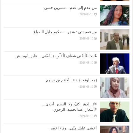
من عدمٍ إلى عدم….نسرين حسن
2026-08-10
من قصيدتي : سَمَر…..حكيم جليل الصباغ
2026-08-10
غَابَتْ فَأَضْنى شَغَافَ الْقَلْبِ مَا أَضْنى….فايز_أبوجيش
2026-08-10
(مع الوقت)..02…أحلام بن دريهم
2026-08-10
#لا_الدهر_كفّ_ولا_التصبر_أجدى…
#أشعار_عبدالحميد_الرجوي
2026-08-10
أخشى عليك منّي…وفاء اخضر