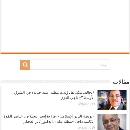
مقالات
*تحالف مكة: هل وُلدت مظلة أمنية جديدة في الشرق
الأوسط؟* ناجي الغزي
2026-08-10
«بويضة الناتو الإسلامي»..قراءة إستراتيجية في عناصر القوة
الكامنة داخل «مظلة مكة»..الدكتور ثائر العجيلي
2026-08-10