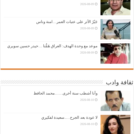
2026-08-09
جَبْرُ الأثر على عتبات العمر…امنة وناس
2026-08-09
موعد مع وحدة الهدف: العراق هَمُّنا …حيدر حسين سويري
2026-08-09
ثقافة وادب
وأنا أشطب سنة أخرى……محمد الحافظ
2026-08-10
لا عودة بعد الجرح…..سعيدة لفكيري
2026-08-10