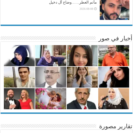
مأتم العطر……وضاح آل دخيل
2026-08-08
أخبار في صور
تقارير مصورة