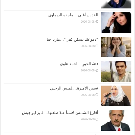
للقدس أغني….ماجده الريماوي
2026-08-08
“دموعك تسكن كفي”…ماريا حنا
2026-08-08
فتنةُ الحورِ….احمد نناوي
2026-08-08
#نبض الأميرة….لميس الرحبي
2026-08-08
أقارعُ الشمسَ حُسناً عندَ طلعتها….فايز ابو جيش
2026-08-08