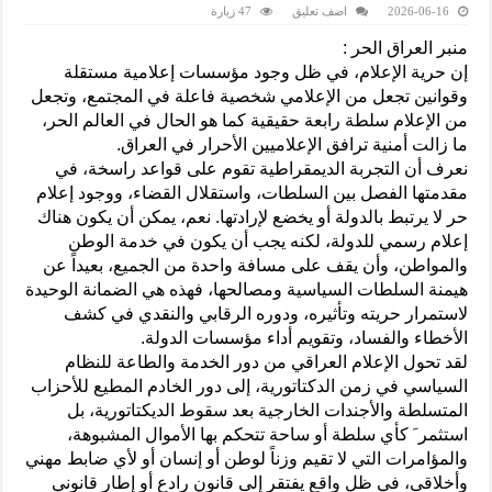
2026-06-16
اضف تعليق
47 زيارة
منبر العراق الحر :
إن حرية الإعلام، في ظل وجود مؤسسات إعلامية مستقلة
وقوانين تجعل من الإعلامي شخصية فاعلة في المجتمع، وتجعل
من الإعلام سلطة رابعة حقيقية كما هو الحال في العالم الحر،
ما زالت أمنية ترافق الإعلاميين الأحرار في العراق.
نعرف أن التجربة الديمقراطية تقوم على قواعد راسخة، في
مقدمتها الفصل بين السلطات، واستقلال القضاء، ووجود إعلام
حر لا يرتبط بالدولة أو يخضع لإرادتها. نعم، يمكن أن يكون هناك
إعلام رسمي للدولة، لكنه يجب أن يكون في خدمة الوطن
والمواطن، وأن يقف على مسافة واحدة من الجميع، بعيداً عن
هيمنة السلطات السياسية ومصالحها، فهذه هي الضمانة الوحيدة
لاستمرار حريته وتأثيره، ودوره الرقابي والنقدي في كشف
الأخطاء والفساد، وتقويم أداء مؤسسات الدولة.
لقد تحول الإعلام العراقي من دور الخدمة والطاعة للنظام
السياسي في زمن الدكتاتورية، إلى دور الخادم المطيع للأحزاب
المتسلطة والأجندات الخارجية بعد سقوط الديكتاتورية، بل
استثمر َ كأي سلطة أو ساحة تتحكم بها الأموال المشبوهة،
والمؤامرات التي لا تقيم وزناً لوطن أو إنسان أو لأي ضابط مهني
وأخلاقي، في ظل واقع يفتقر إلى قانون رادع أو إطار قانوني