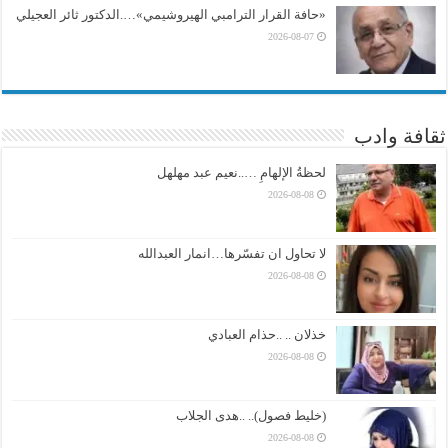
«حافة القرار الترامبي الهيروشيمي»….الدكتور ثائر العجيلي
2026-08-07
ثقافة وادب
لحظةُ الإلهامِ …..نعيم عبد مهلهل
2026-08-08
لا تحاول ان تفسّرها…انمار العبدالله
2026-08-08
خذلان .. ..حذام العبادي
2026-08-08
(خليط فصول).. ..هدى الجلاب
2026-08-08