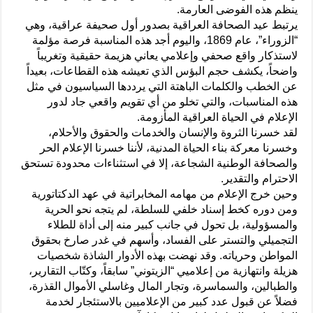
ينظم هذه الفوضى العارمة.
يرتبط عيد الصحافة العراقية بصدور أول صحيفة عراقية، وهي
“الزوراء”، عام 1869، واليوم أجد هذه المناسبة فرصة مؤلمة
لاستذكار واقع صحفي وإعلامي يعاني هزيمة حقيقية وتغريباً
واضحاً، يكشف حجم البؤس الذي تعيشه هذه القطاعات، بعيداً
عن الخطب والكلمات الباهتة التي يرددها السياسيون في مثل
هذه المناسبات، والتي تخلو من أي تقويم واقعي جاد لدور
الإعلام في الحياة العراقية المأزومة.
لقد خسرنا الثروة والإنسان والخدمات والحقوق والأحلام،
وخسرنا معركة بناء الحياة المدنية، لأننا خسرنا الإعلام الحر
والصحافة الوطنية الشجاعة، إلا في استثناءات محدودة تستحق
الاحترام والتقدير.
وحين خرج الإعلام من مهامه المخابراتية في عهد الدكتاتورية
ومن دوره كخط إسناد خلفي للسلطة، لم يتجه نحو الحرية
والمسؤولية، بل تحول في جانب كبير منه إلى أداة للطلاء
التجميلي والتستر على الفساد، وأسهم في غدر صارخ بحقوق
المواطن وحرياته. وقد نهضت بهذه الأدوار الشاذة شخصيات
هزيلة وانتهازية من إعلاميي “الزيتوني” سابقاً، وكتّاب التقارير،
والطبالين، والسماسرة، وتجار المال وغاسلي الأموال القذرة،
فضلاً عن قبول عدد كبير من الإعلاميين بالاستئجار لخدمة