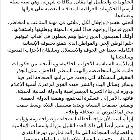
الحكومات والتطبيل لها مقابل مكافآت شهرية، وهي سنة سيئة
أرستها الحكومات العراقية المتعاقبة للتغطية على هزالها
وفسادها.
أنحني بخشوع وإجلال لكل زملائي في مهنة المتاعب والمخاطر،
الذين قدموا أرواحهم فداءً لشرف المهنة ووطنيتها واستقلالها،
أولئك القديسون الذين رحلوا وهم يحملون في أهداب عيونهم
حلم الوطن الحر، والمواطن الذي يتمتع بحقوقه الإنسانية
الكاملة، بعيداً عن الخوف والاستغلال وسلطان الأحزاب المتغولة
وميليشياتها.
إن الأمية السياسية للأحزاب الحاكمة، وما أنتجته من حكومات
قائمة على المحاصصة والنهب المنظم الفاحش، تمثل الجذر
الحقيقي للمشكلة التي وقعت في براثنها الصحافة العراقية
وسائر وسائل البث والنشر. فهذه القوى لم تدرك أهمية الإعلام
ودوره في بناء التجربة الديمقراطية والدولة المدنية الحديثة،
فانتهى الأمر إلى عسكرة المجتمع، وهيمنة الدولة العميقة،
وتفشي صفقات الفساد، وتبديد مستقبل البلاد، وسط صمت
مخزٍ لما يُفترض أنه صحافة وإعلام.
إنها مناسبة لأن نواجه أخطاءنا بشجاعة وصراحة ومسؤولية،
وأن نشير أيضاً إلى ذلك العدد القليل من المؤسسات الإعلامية
والفضائيات الشجاعة التي ما زالت تمارس دورها النقدي
والرقابي، وتتصدى للفساد ولانحرافات السلطة وضعفها.