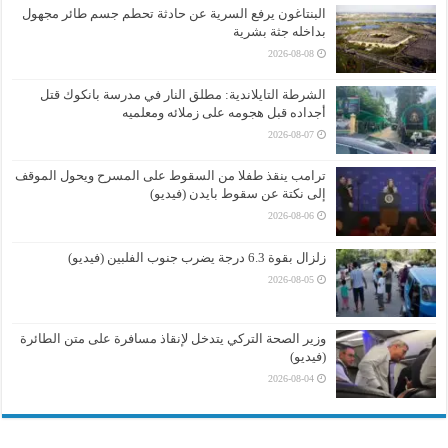
البنتاغون يرفع السرية عن حادثة تحطم جسم طائر مجهول
بداخله جثة بشرية
2026-08-08
الشرطة التايلاندية: مطلق النار في مدرسة بانكوك قتل
أجداده قبل هجومه على زملائه ومعلميه
2026-08-07
ترامب ينقذ طفلا من السقوط على المسرح ويحول الموقف
إلى نكتة عن سقوط بايدن (فيديو)
2026-08-06
زلزال بقوة 6.3 درجة يضرب جنوب الفلبين (فيديو)
2026-08-05
وزير الصحة التركي يتدخل لإنقاذ مسافرة على متن الطائرة
(فيديو)
2026-08-04