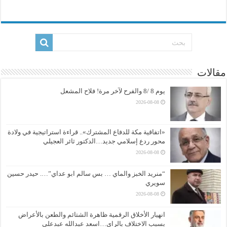
مقالات
يوم 8 /8 والفرح لآخر مرة! فلاح المشعل
2026-08-08
«اتفاقية مكة للدفاع المشترك».. قراءة استراتيجية في ولادة
محور ردع إسلامي جديد…الدكتور ثائر العجيلي
2026-08-08
“منريد الخبز والماي … بس سالم ابو عداي”…. حيدر حسين
سويري
2026-08-08
انهيار الأخلاق الرقمية ظاهرة الشتائم والطعن بالأعراض
بسبب الاختلاف بالراي…اسعد عبدالله عبدعلي