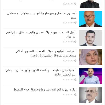
2026-08-08
أوصلهم للانتصار وسيوصلهم للانهيار ….تطوان : مصطفى
منيغ
2026-08-08
تأويل الصدمات بين شهلا العجيلي وإليف شافاق… إبراهيم
أبو عواد
2026-08-08
القراءة الشبابية وتحولات الخطاب النسوي: أحلام
مستغانمي نموذجًا ..بقلمي ربا رباعي
2026-08-08
ألمانيا تبقى عظيمة… وداعمة للكورد وكوردستان … بقلم:
عبد الحميد زيباري
2026-08-08
إدارة الدولة العراقية وشروط وجودها ! فلاح المشعل
2026-08-07