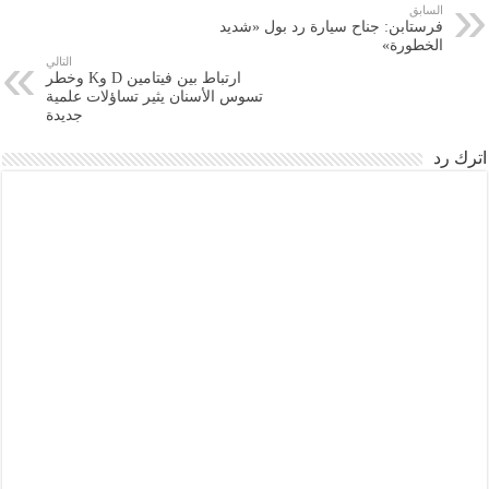
السابق
فرستابن: جناح سيارة رد بول «شديد
الخطورة»
التالي
ارتباط بين فيتامين D وK وخطر
تسوس الأسنان يثير تساؤلات علمية
جديدة
اترك رد