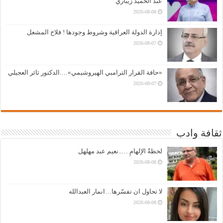
عبد الحميد زيباري
2026-08-08
إدارة الدولة العراقية وشروط وجودها ! فلاح المشعل
2026-08-07
«حافة القرار الترامبي الهيروشيمي»….الدكتور ثائر العجيلي
2026-08-07
ثقافة وادب
لحظةُ الإلهامِ …..نعيم عبد مهلهل
2026-08-08
لا تحاول ان تفسّرها…انمار العبدالله
2026-08-08