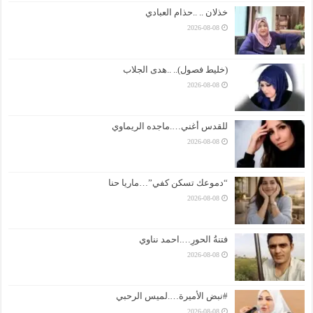
خذلان .. ..حذام العبادي
2026-08-08
(خليط فصول).. ..هدى الجلاب
2026-08-08
للقدس أغني….ماجده الريماوي
2026-08-08
“دموعك تسكن كفي”…ماريا حنا
2026-08-08
فتنةُ الحورِ….احمد نناوي
2026-08-08
#نبض الأميرة….لميس الرحبي
2026-08-08