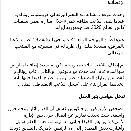
الإقصائية.
وحدث موقف مشابه مع النجم البرتغالي كريستيانو رونالدو،
عندما تلقى اللاعب بطاقة حمراء خلال مباراة ضمن تصفيات
كأس العالم 2026 ضد جمهورية إيرلندا.
عندها طُرد المهاجم البالغ 41 عاما في الدقيقة 59 لضربه لاعبا
بالمرفق، مسجلا بذلك أول طرد له في مسيرته مع المنتخب
البرتغالي.
تم إيقاف اللاعب لثلاث مباريات، لكن تم تمديد إيقافه لمباراتين
منها لمدة عام، كما حدث مع بالوغون. وبالتالي، غاب رونالدو
فقط عن مباراة التصفيات ضد أرمينيا. صرح الفيفا حينها بأنه
اتخذ هذا القرار بناء على “سجل اللاعب الانضباطي المثالي”.
تدخل سياسي يثير الجدل
الصحفي الأمريكي بن جاكوبس كشف أن القرار أثار موجة جدل
واسعة، حيث تحدثت تقارير عن اتصال جرى بين الإدارة
الأمريكية ورئيس الفيفا جياني إنفانتينو لمناقشة العقوبة، بل
وأشارت بعض المصادر إلى أن الرئيس الأمريكي السابق دونالد