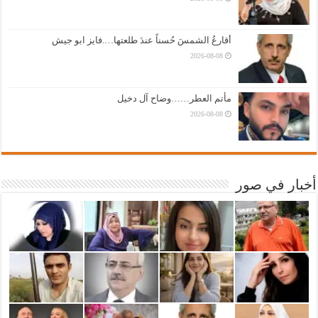
أقارعُ الشمسَ حُسناً عندَ طلعتها….فايز ابو جيش
2026-08-08
مأتم العطر……وضاح آل دخيل
2026-08-08
أخبار في صور