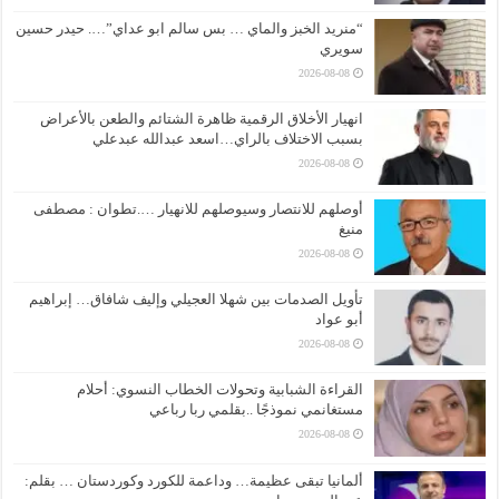
“منريد الخبز والماي … بس سالم ابو عداي”…. حيدر حسين
سويري
2026-08-08
انهيار الأخلاق الرقمية ظاهرة الشتائم والطعن بالأعراض
بسبب الاختلاف بالراي…اسعد عبدالله عبدعلي
2026-08-08
أوصلهم للانتصار وسيوصلهم للانهيار ….تطوان : مصطفى
منيغ
2026-08-08
تأويل الصدمات بين شهلا العجيلي وإليف شافاق… إبراهيم
أبو عواد
2026-08-08
القراءة الشبابية وتحولات الخطاب النسوي: أحلام
مستغانمي نموذجًا ..بقلمي ربا رباعي
2026-08-08
ألمانيا تبقى عظيمة… وداعمة للكورد وكوردستان … بقلم: