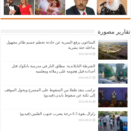
تقارير مصورة
البنتاغون يرفع السرية عن حادثة تحطم جسم طائر مجهول
بداخله جثة بشرية
2026-08-08
الشرطة التايلاندية: مطلق النار في مدرسة بانكوك قتل
أجداده قبل هجومه على زملائه ومعلميه
2026-08-07
ترامب ينقذ طفلا من السقوط على المسرح ويحول الموقف
إلى نكتة عن سقوط بايدن (فيديو)
2026-08-06
زلزال بقوة 6.3 درجة يضرب جنوب الفلبين (فيديو)
2026-08-05