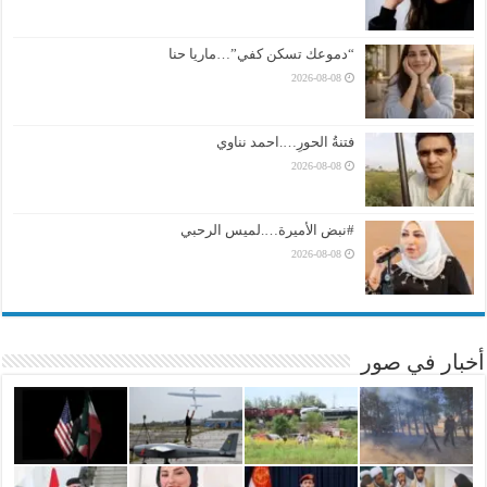
“دموعك تسكن كفي”…ماريا حنا
2026-08-08
فتنةُ الحورِ….احمد نناوي
2026-08-08
#نبض الأميرة….لميس الرحبي
2026-08-08
أخبار في صور