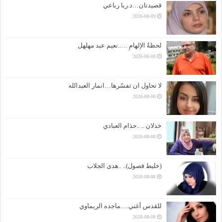
قصيدتان…د.ربا رباعي
2026-08-09
لحظةُ الإلهامِ …..نعيم عبد مهلهل
2026-08-08
لا تحاول ان تفسّرها…انمار العبدالله
2026-08-08
خذلان .. ..حذام العبادي
2026-08-08
(خليط فصول).. ..هدى الجلاب
2026-08-08
للقدس أغني….ماجده الريماوي
2026-08-08