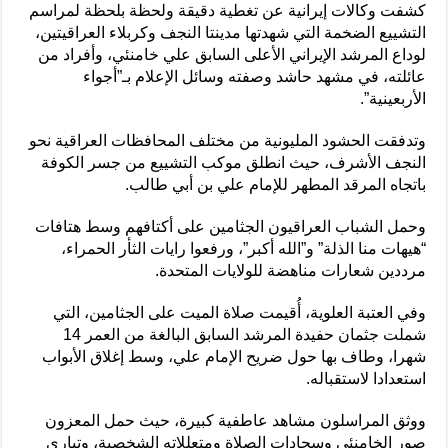
كشفت وكالات إيرانية عن تغطية دقيقة ولحظة بلحظة لمراسم
التشييع الضخمة التي شهدتها مدينتا النجف وكربلاء العراقيتين،
لوداع المرشد الإيراني الأعلى السابق علي خامنئي، وأفراد من
عائلته، في مشهد حاشد وصفته وسائل الإعلام بـ”أجواء
الأربعينية”.
وتدفقت الحشود المليونية من مختلف المحافظات العراقية نحو
النجف الأشرف، حيث انطلق موكب التشييع من جسر الكوفة
باتجاه المرقد المطهر للإمام علي بن أبي طالب.
وحمل الشباب العراقيون الجثامين على أكتافهم وسط هتافات
“هيهات منا الذلة” و”الله أكبر”، ورفعوا رايات الثأر الحمراء،
مرددين شعارات مناهضة للولايات المتحدة.
وفي العتبة العلوية، أُقيمت صلاة الميت على الجثامين، التي
شملت جثمان حفيدة المرشد السابق البالغة من العمر 14
شهرا، وطاف بها حول ضريح الإمام علي، وسط إغلاق الأبواب
استعدادا لاستقباله.
ووثق المراسلون مشاهد عاطفية كبيرة، حيث حمل المعزون
صور الخامنئي وسجادات الصلاة ومتعللاته الشخصية، وتبارى