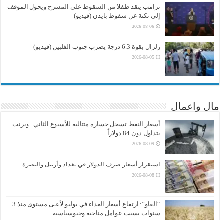
ترامب ينقذ طفلا من السقوط على المسرح ويحول الموقف
إلى نكتة عن سقوط بايدن (فيديو)
2026-08-06
زلزال بقوة 6.3 درجة يضرب جنوب الفلبين (فيديو)
2026-08-05
مال واعمال
أسعار النفط تسجل خسارة متتالية للأسبوع الثاني.. وبرنت
يتداول دون 84 دولاراً
2026-08-09
استقرار أسعار صرف الدولار في بغداد وأربيل والبصرة
2026-08-08
“الفاو”: ارتفاع أسعار الغذاء في يوليو لأعلى مستوى منذ 3
سنوات بسبب عوامل مناخية وجيوسياسية