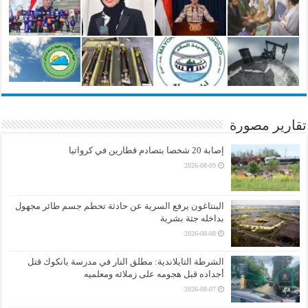
تقارير مصورة
إصابة 20 شخصا بتصادم قطارين في كرواتيا
2026-08-09
البنتاغون يرفع السرية عن حادثة تحطم جسم طائر مجهول
بداخله جثة بشرية
2026-08-08
الشرطة التايلاندية: مطلق النار في مدرسة بانكوك قتل
أجداده قبل هجومه على زملائه ومعلميه
2026-08-07