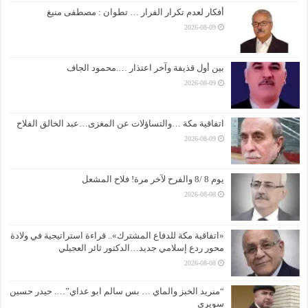
أفكار لعدم تكرار الفرار … تطوان : مصطفى منيغ
2026-08-09
بين أول قذيفة وآخر اعتذار ….محمود الجاف
2026-08-09
اتفاقية مكة …والتساؤلات عن المغزى…عبد الخالق الفلاح
2026-08-09
يوم 8 /8 والفرح لآخر مرة! فلاح المشعل
2026-08-08
«اتفاقية مكة للدفاع المشترك».. قراءة استراتيجية في ولادة
محور ردع إسلامي جديد…الدكتور ثائر العجيلي
2026-08-08
“منريد الخبز والماي … بس سالم ابو عداي”…. حيدر حسين
سويري