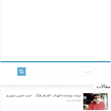
مقالات
موعد مع وحدة الهدف: العراق هَمُّنا …حيدر حسين سويري
2026-08-09