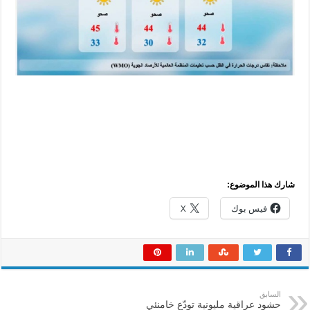
شارك هذا الموضوع:
فيس بوك
X
السابق
حشود عراقية مليونية تودّع خامنئي