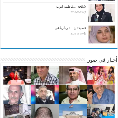
سُلافة….فاطمة ايوب
2026-08-09
قصيدتان…د.ربا رباعي
2026-08-09
أخبار في صور