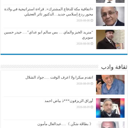
«اتفاقية مكة للدفاع المشترك».. قراءة استراتيجية في ولادة
محور ردع إسلامي جديد…الدكتور ثائر العجيلي
2026-08-08
“منريد الخبز والماي … بس سالم ابو عداي”…. حيدر حسين
سويري
2026-08-08
ثقافة وادب
اتقدم مبكرا ولا اعرف الوقت …..جواد الشلال
2026-08-09
أوراق الزيزفون***ذ بياض احمد
2026-08-09
《 بطاقَة سَكَن 》….عبدالعال مأمون