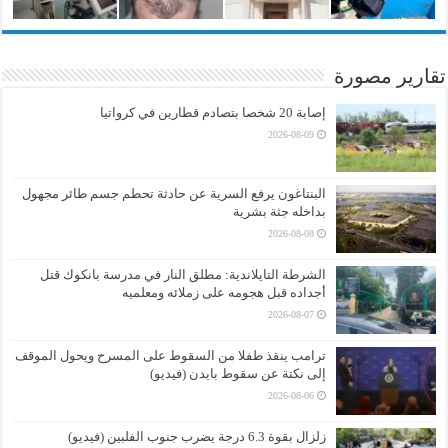
تقارير مصورة
إصابة 20 شخصا بتصادم قطارين في كرواتيا
2026-08-09
البنتاغون يرفع السرية عن حادثة تحطم جسم طائر مجهول
بداخله جثة بشرية
2026-08-08
الشرطة التايلاندية: مطلق النار في مدرسة بانكوك قتل
أجداده قبل هجومه على زملائه ومعلميه
2026-08-07
ترامب ينقذ طفلا من السقوط على المسرح ويحول الموقف
إلى نكتة عن سقوط بايدن (فيديو)
2026-08-06
زلزال بقوة 6.3 درجة يضرب جنوب الفلبين (فيديو)