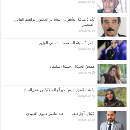
2026-08-09
بَغْدادُ مَدينَةُ الشِّعْر …. للشاعر الدكتور ابراهيم الفايز .
الشعيبي
2026-08-09
“امرأةٌ سيئةُ السمعة”…اماني الوزير
2026-08-09
همسُ الحبّ!…حسناء سليمان
2026-08-09
يا بنتُ عُمرُكِ ليس حبراً والسلامْ!..روضة_الحاج
2026-08-09
عَيْنَاكِ آخِرُ قلعة —– عبدالناصر عليوي العبيدي
2026-08-09