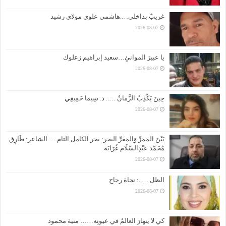
غريبٌ بداخلي….هاشمي علوي مولاي رشيد
2026-08-07
يا عبيرَ الموانئِ…سعيد إبراهيم زعلوك
2026-08-07
حِينَ يَكْذِبُ الزَّمانُ ….. د. سِيما حَقِيقِي
2026-08-07
بَيْنَ المَمَرِّ وَالمَقَرِّ البحر: بحر الكامل التام … الشاعر: طَارِق
مُحَمَّد عَبْدِالسَّلَام غُرَابَة
2026-08-07
الظل …..: نجاة رجاح
2026-08-07
كي لا ينهارَ العالمُ في عيونِه…… منية محمود