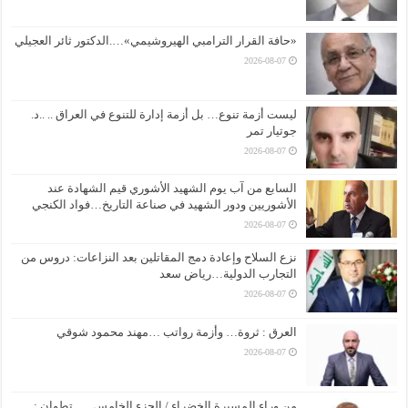
«حافة القرار الترامبي الهيروشيمي»….الدكتور ثائر العجيلي
2026-08-07
ليست أزمة تنوع… بل أزمة إدارة للتنوع في العراق .. ..د.
جوتيار تمر
2026-08-07
السابع من آب يوم الشهيد الأشوري قيم الشهادة عند
الأشوريين ودور الشهيد في صناعة التاريخ…فواد الكنجي
2026-08-07
نزع السلاح وإعادة دمج المقاتلين بعد النزاعات: دروس من
التجارب الدولية…رياض سعد
2026-08-07
العرق : ثروة… وأزمة رواتب …مهند محمود شوقي
2026-08-07
من وراء المسيرة الخضراء / الجزء الخامس …. تطوان :