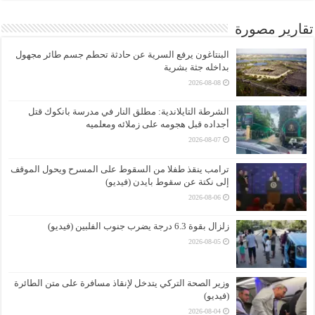
تقارير مصورة
البنتاغون يرفع السرية عن حادثة تحطم جسم طائر مجهول
بداخله جثة بشرية
2026-08-08
الشرطة التايلاندية: مطلق النار في مدرسة بانكوك قتل
أجداده قبل هجومه على زملائه ومعلميه
2026-08-07
ترامب ينقذ طفلا من السقوط على المسرح ويحول الموقف
إلى نكتة عن سقوط بايدن (فيديو)
2026-08-06
زلزال بقوة 6.3 درجة يضرب جنوب الفلبين (فيديو)
2026-08-05
وزير الصحة التركي يتدخل لإنقاذ مسافرة على متن الطائرة
(فيديو)
2026-08-04