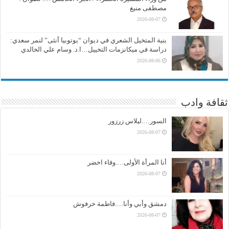
مصطفى منيغ
2026-08-07
بنية المتخيل الشعري في ديوان “يوتوبيا أنثى” لنمر سعدي:
دراسة في ميكانزمات التخييل…ا.د. وسام علي الخالدي
2026-08-06
ثقافة وادب
السور….ليلاس زرزور
2026-08-07
أنا المرأة الأولى….وفاء اخضر
2026-08-07
دمشق وأبي وأنا….فاطمة حرفوش
2026-08-07