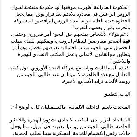
“الحكومة الفدرالية أظهرت بموقفها أنها حكومة منفتحة لقبول
الروس الراغبين في مغادرة بلادهم بعد قرار بوتن، مما يجعل
الخطوة جيدة للغاية لتزايد أعداد الروس الرافضين للمشاركة
بالحرب وفرار بعضهم للغرب”.
“دعم هؤلاء الأشخاص بمنحهم حق اللجوء أمر ضروري وحتمي،
فهم أصبحوا معارضين للنظام الروسي، ويمكنهم التقدم بطلب
للحصول على اللجوء بسبب احتمالية تعرضهم لخطر، وهو أمر
يتطابق مع القانون الألماني وعمل المكتب الاتحادي للهجرة
واللاجئين”.
“قيادة ألمانيا للمشاورات مع شركاء الاتحاد الأوروبي حول كيفية
التعامل مع هذه الظاهرة، لا سيما أن عدد طالبي اللجوء من
روسيا لألمانيا تزايد الأسابيع الأخيرة.
آليات التطبيق
المتحدث باسم الداخلية الألمانية، ماكسيميليان كال، أوضح أن:
آلية اتخاذ القرار لدى المكتب الاتحادي لشؤون الهجرة واللاجئين،
الخاصة بطالبي اللجوء من روسيا، تغيرت في أبريل، مما يجعل
حالات رفض الانضمام للخدمة العسكرية سببا لطلب الحماية.