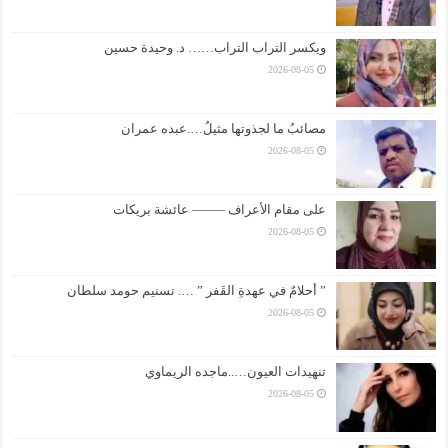
ويكسر التراب التراب…… د. وحيدة حسين
2026-08-05
مصائبُ ما لجذوتها مثيلُ….عبده عمران
2026-08-05
على مقام الأعراف ——– عائشة بريكات
2026-08-05
” أحلامٌ في عهدةِ القَفر ” …. تسنيم حومد سلطان
2026-08-05
تنهيدات العيون…..ماجده الريماوي
2026-08-05