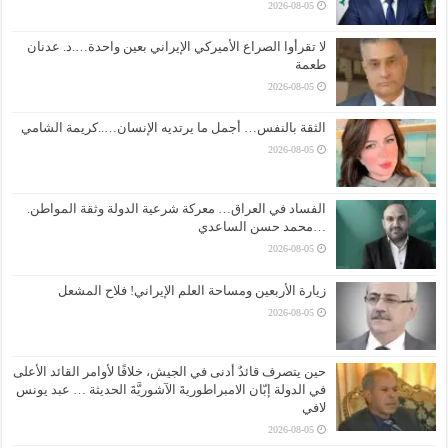
2026-08-05
لا تقرأوا الصراع الأميركي الإيراني بعين واحدة….د. عدنان
طعمة
2026-08-05
الثقة بالنفس… أجمل ما يرتديه الإنسان…..كريمة الشامي
2026-08-05
الفساد في العراق… معركة شرعية الدولة وثقة المواطن.
…محمد حسن الساعدي
2026-08-05
زيارة الأربعين ومساحة العلم الإيراني! فلاح المشعل
2026-08-05
حين يتصرف قائدٌ أدنى في الجيش، خلافًا لأوامر القائد الأعلى
في الدولة إبّان الامبراطوريةَ الآشوريَّةَ الحديثة … عبد يونس
لافي
2026-08-05