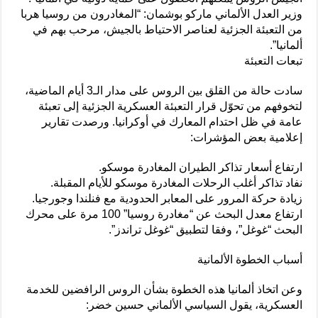
وزير العدل الألماني ماركو بوشمان: “المغادرون من روسيا هربا
من التعبئة الجزئية لعناصر الاحتياط بالجيش، مرحب بهم في
ألمانيا”.
تبعات التعبئة
سادت حالة من القلق بين الروس على مدار الـ3 أيام الماضية،
لتخوفهم من تحوّل قرار التعبئة العسكرية الجزئية إلى تعبئة
عامة في ظل احتدام المعارك في أوكرانيا. ورصدت تقارير
إعلامية بعض المؤشرات:
ارتفاع أسعار تذاكر الطيران المغادرة موسكو.
نفاد تذاكر أغلب الرحلات المغادرة موسكو للأيام المقبلة.
زيادة حركة المرور على المعابر الحدودية مع فنلندا وجورجيا.
ارتفاع معدل البحث عن “مغادرة روسيا” 100 مرة على محرك
البحث “غوغل”، وفقا لتطبيق “غوغل تراندز”.
أسباب الخطوة الألمانية
وعن اتخاذ ألمانيا هذه الخطوة بشأن الروس الرافضين للخدمة
العسكرية، يقول السياسي الألماني حسين خضر: