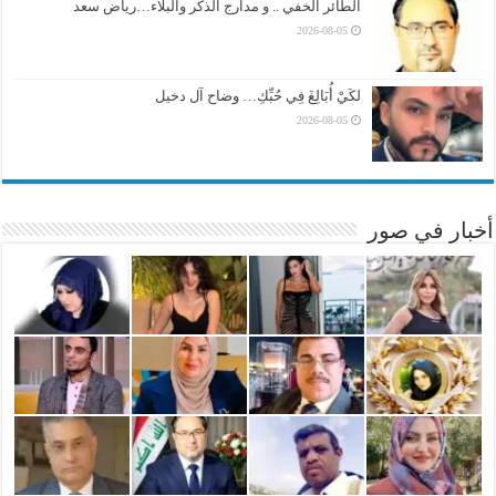
الطائر الخفي .. و مدارج الذكر والبلاء…رياض سعد
2026-08-05
لكَيْ أُبَالِغَ فِي حُبِّكِ… وضاح آل دخيل
2026-08-05
أخبار في صور