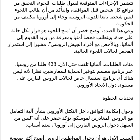
تتضمن الإجراءات المتوقعة لقبول طلبات اللجوء، التحقق من
دوافع كل شخص قبل الموافقة، والتأكد من أن طالب اللجوء
ليس شخصا تابعا للدولة الروسية وجاء إلى أوروبا بتكليف من
الحكومة.
وفي هذا الصدد، أوضح خضر أن “منح اللجوء هو قرار لكل حالة
على حدة، ويتطلب فحصا أمنيا ومعرفة من يريد القدوم إلى
ألمانيا، وبالأخص مع أفراد الجيش الروسي”، مشيرا إلى استمرار
الفحص لحالات اللجوء الحالية.
مئات الطلبات.. ألمانيا تلقت حتى الآن، 438 طلبا من روسيا،
عبر برنامج مصمم لتوفير الحماية للمعارضين، نظرا لأنه ليس
هناك أي برنامج استقبال خاص لحالات الروس الفارين على
مستوى دول الاتحاد الأوروبي.
تحديات الخطوة
وحول إمكانية التوافق داخل التكتل الأوروبي بشأن آلية التعامل
مع الروس المغادرين لموسكو، يؤكد خضر على أنه “ليس من
السهل دخول الروس الفارين إلى أوروبا”، لعدة أسباب:
السبب الأول هو أن دخول المواطنين الروس أصبح أكثر صعوبة