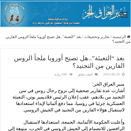
الرئيسية
/
تقارير وتحقيقات
/
بعد “التعبئة”..هل تصبح أوروبا ملجأ الروس الفارين
من التجنيد؟
بعد “التعبئة”..هل تصبح أوروبا ملجأ الروس
الفارين من التجنيد؟
2022-09-24
اضف تعليق
349 زيارة
منبر العراق الحر:
أشارت عدة تقارير صحفية إلى نزوح رجال روس في سن
التجنيد من بلادهم، عقب إعلان الرئيس فلاديمير بوتن، التعبئة
العسكرية جزئيا في روسيا، مما دفع ألمانيا لإبداء استعدادها
لاستقبال هؤلاء الفارين من التجنيد في الجيش الروسي.
وأعلنت الحكومة الألمانية، الجمعة، استعدادها لاستقبال
الرافضين للانضمام إلى الجيش الروسي في الحرب، منوهة إلى