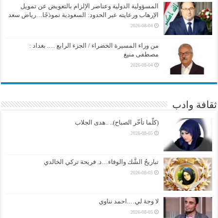
المسؤولية الدولية وعناصر الإلزام بالتعويض عن تمويل
الإرهاب ورعايته عبر الحدود: السعودية نموذجًا…رياض سعد
2026-08-04
من وراء المسيرة الخضراء / الجزء الرابع …. بغداد :
مصطفى منيغ
2026-08-04
ثقافة وادب
(كلّما تأخّر الصباح).. ..هدى الجلاب
2026-08-05
تباريحُ الشَّك والوفاء…د. فريحة تركي الخالدي
2026-08-05
لا وجهَ لي….احمد نناوي
2026-08-05