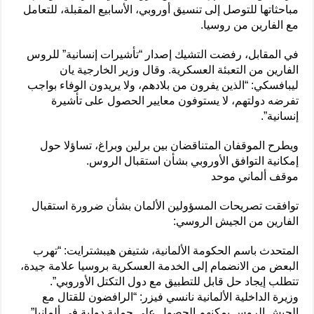
مباحثاتها للتوصل إلى تنسيق أوروبي، الأسابيع المقبلة، للتعامل
مع الفارين من روسيا.
في المقابل، رفضت التشيك إصدار “تأشيرات إنسانية” للروس
الفارين من التعبئة العسكرية. وقال وزير الخارجية يان
ليبافسكي: “الذين يفرون من بلادهم، ولا يريدون الوفاء بواجب
تفرضه دولتهم، لا يستوفون معايير الحصول على تأشيرة
إنسانية”.
ويطرح الموقفان المتناقضان بين برلين وبراغ، تساؤلا حول
إمكانية التوافق الأوروبي بشأن استقبال الروس.
موقف ألماني موحد
توافقت تصريحات المسؤولين الألمان بشأن ضرورة استقبال
الفارين من الجيش الروسي:
المتحدث باسم الحكومة الألمانية، شتيفن هيبشترايت: “تهرب
البعض من الانضمام إلى الخدمة العسكرية بروسيا علامة جيدة،
تتطلب إيجاد حل قابل للتطبيق مع دول التكتل الأوروبي”.
وزيرة الداخلية الألمانية نانسي فيزر: “الرافضون للقتال مع
الجيش الروس يمكنهم الحصول على حماية دولية في ألمانيا”.