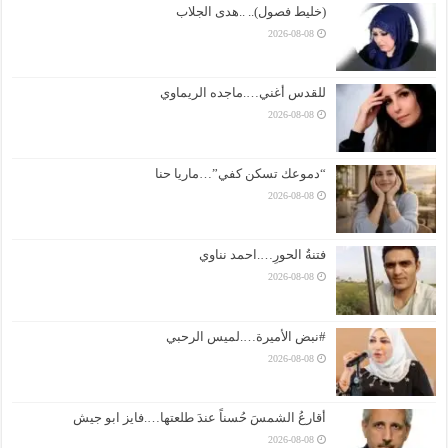
(خليط فصول).. ..هدى الجلاب
2026-08-08
للقدس أغني….ماجده الريماوي
2026-08-08
“دموعك تسكن كفي”…ماريا حنا
2026-08-08
فتنةُ الحورِ….احمد نناوي
2026-08-08
#نبض الأميرة….لميس الرحبي
2026-08-08
أقارعُ الشمسَ حُسناً عندَ طلعتها….فايز ابو جيش
2026-08-08