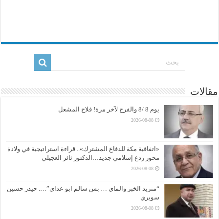
مقالات
يوم 8 /8 والفرح لآخر مرة! فلاح المشعل
2026-08-08
«اتفاقية مكة للدفاع المشترك».. قراءة استراتيجية في ولادة
محور ردع إسلامي جديد…الدكتور ثائر العجيلي
2026-08-08
“منريد الخبز والماي … بس سالم ابو عداي”…. حيدر حسين
سويري
2026-08-08