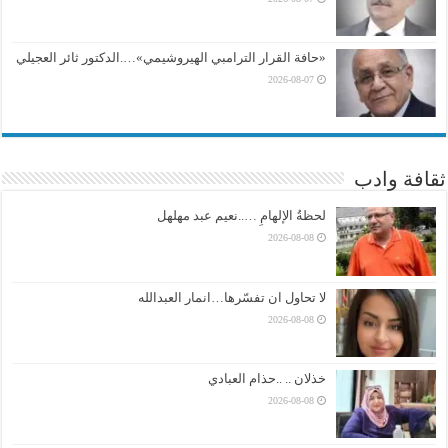
«حافة القرار الترامبي الهيروشيمي»….الدكتور ثائر العجيلي
2026-08-07
ثقافة وادب
لحظةُ الإلهامِ …..نعيم عبد مهلهل
2026-08-08
لا تحاول ان تفسّرها…انمار العبدالله
2026-08-08
خذلان .. ..حذام العبادي
2026-08-08