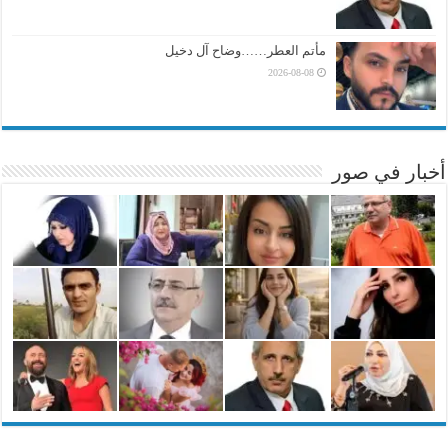
مأتم العطر……وضاح آل دخيل
2026-08-08
أخبار في صور