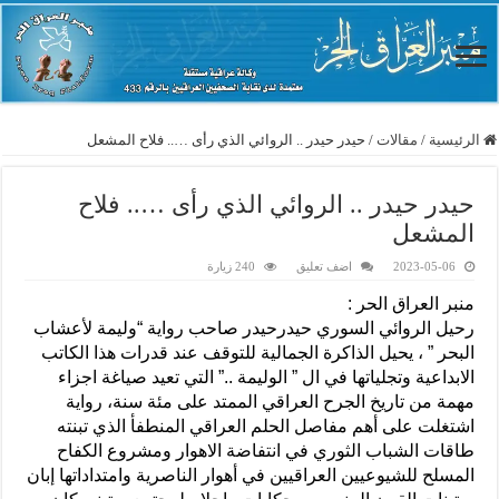
الرئيسية
/
مقالات
/
حيدر حيدر .. الروائي الذي رأى ….. فلاح المشعل
حيدر حيدر .. الروائي الذي رأى ….. فلاح
المشعل
2023-05-06
اضف تعليق
240 زيارة
منبر العراق الحر :
رحيل الروائي السوري حيدرحيدر صاحب رواية “وليمة لأعشاب
البحر ” ، يحيل الذاكرة الجمالية للتوقف عند قدرات هذا الكاتب
الابداعية وتجلياتها في ال ” الوليمة ..” التي تعيد صياغة اجزاء
مهمة من تاريخ الجرح العراقي الممتد على مئة سنة، رواية
اشتغلت على أهم مفاصل الحلم العراقي المنطفأ الذي تبنته
طاقات الشباب الثوري في انتفاضة الاهوار ومشروع الكفاح
المسلح للشيوعيين العراقيين في أهوار الناصرية وامتداداتها إبان