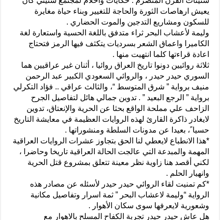
ستينات القرن المنصرم . حكايات واحلام لمجتمع ستيني كان
يعيش ارهاصات الثورة والحاجة للتغيير وبناء حياة مغايرة
للسكون ومشاريع التدجين والموت الحضاري .
وليمة لأعشاب البحر ثراء متدفق باللغة الحسية واستعارة لغة
الكاميرا واعماق الشعر بسرديات يتكثف فيها الرمز فتحتاج
اعادة قراءتها كلما انتهيت منها .
ثلاثة روائيين دونوا تاريخ العراق روائيا ، أثنان غير عراقيين هما
السوري حيدر حيدر ، والروائي السعودي الكبير عبد الرحمن
منيف برواية ” شرق المتوسط “، والثالث عراقي .. فؤاد التكرلي
برواية ” الرجع البعيد ” . تدوين جمالي هائل لتفاصيل الجرح
الزاحف علي مملحة الواقع بحثا عن الحرية والإنعتاق، تدوين
لايغادر ذاكرة القارئ لهذه الروايات العظيمة في معايشة التاريخ
حسيا ً، بعيدا عن مدونات السلطة ومنشوراتها .
*هذا الانطباع لايعطي لنا الحق بتجاوز عشرات الروايات العراقية
المهمة والمبدعة التي عالجت الحالة العراقية تاريخا وحاضرا ،
لكني أقصد هنا زاوية نظر معينة تتعلق بمشروع قتل الحرية
وانهيار الحلم .
*كم تمنيت لقاء الروائي حيدر حيدر لأسئله عن مصادر هذه
الرواية “وليمة لاعشاب البحر ” ثمة اسرار وتفاصيل مكانية
وشعورية لايعرفها سوى سكان الأهوار .
هل عاش حيدر حيدر تجربة الكفاح المسلح بالاهوار مع