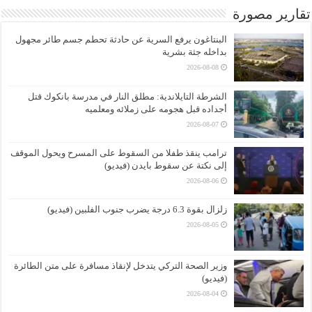
تقارير مصورة
البنتاغون يرفع السرية عن حادثة تحطم جسم طائر مجهول
بداخله جثة بشرية
2026-08-08
الشرطة التايلاندية: مطلق النار في مدرسة بانكوك قتل
أجداده قبل هجومه على زملائه ومعلميه
2026-08-07
ترامب ينقذ طفلا من السقوط على المسرح ويحول الموقف
إلى نكتة عن سقوط بايدن (فيديو)
2026-08-06
زلزال بقوة 6.3 درجة يضرب جنوب الفلبين (فيديو)
2026-08-05
وزير الصحة التركي يتدخل لإنقاذ مسافرة على متن الطائرة
(فيديو)
2026-08-04