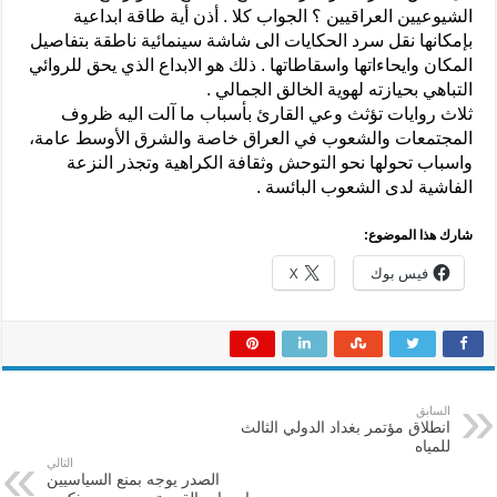
الشيوعيين العراقيين ؟ الجواب كلا . أذن أية طاقة ابداعية
بإمكانها نقل سرد الحكايات الى شاشة سينمائية ناطقة بتفاصيل
المكان وايحاءاتها واسقاطاتها . ذلك هو الابداع الذي يحق للروائي
التباهي بحيازته لهوية الخالق الجمالي .
ثلاث روايات تؤثث وعي القارئ بأسباب ما آلت اليه ظروف
المجتمعات والشعوب في العراق خاصة والشرق الأوسط عامة،
واسباب تحولها نحو التوحش وثقافة الكراهية وتجذر النزعة
الفاشية لدى الشعوب البائسة .
شارك هذا الموضوع:
فيس بوك
X
السابق
انطلاق مؤتمر بغداد الدولي الثالث
للمياه
التالي
الصدر يوجه بمنع السياسيين