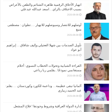
انهيار الأخلاق الرقمية ظاهرة الشتائم والطعن بالأعراض
بسبب الاختلاف بالراي…اسعد عبدالله عبدعلي
2026-08-08
أوصلهم للانتصار وسيوصلهم للانهيار ….تطوان : مصطفى
منيغ
2026-08-08
تأويل الصدمات بين شهلا العجيلي وإليف شافاق… إبراهيم
أبو عواد
2026-08-08
القراءة الشبابية وتحولات الخطاب النسوي: أحلام
مستغانمي نموذجًا ..بقلمي ربا رباعي
2026-08-08
ألمانيا تبقى عظيمة… وداعمة للكورد وكوردستان … بقلم:
عبد الحميد زيباري
2026-08-08
إدارة الدولة العراقية وشروط وجودها ! فلاح المشعل
2026-08-07