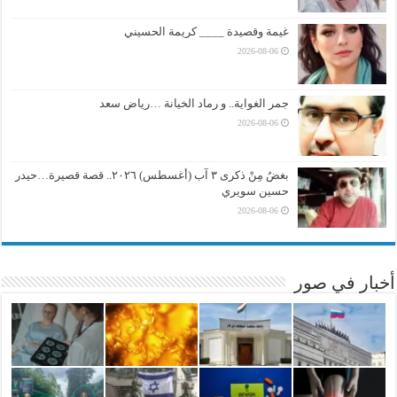
غيمة وقصيدة ____ كريمة الحسيني
2026-08-06
جمر الغواية.. و رماد الخيانة …رياض سعد
2026-08-06
بغضُ مِنْ ذكرى ٣ آب (أغسطس) ٢٠٢٦.. قصة قصيرة…حيدر
حسين سويري
2026-08-06
أخبار في صور