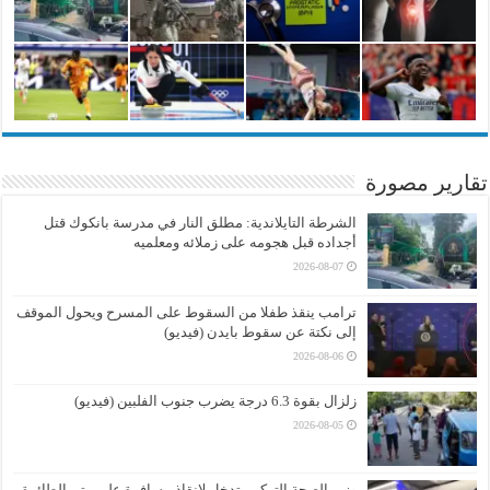
تقارير مصورة
الشرطة التايلاندية: مطلق النار في مدرسة بانكوك قتل
أجداده قبل هجومه على زملائه ومعلميه
2026-08-07
ترامب ينقذ طفلا من السقوط على المسرح ويحول الموقف
إلى نكتة عن سقوط بايدن (فيديو)
2026-08-06
زلزال بقوة 6.3 درجة يضرب جنوب الفلبين (فيديو)
2026-08-05
وزير الصحة التركي يتدخل لإنقاذ مسافرة على متن الطائرة