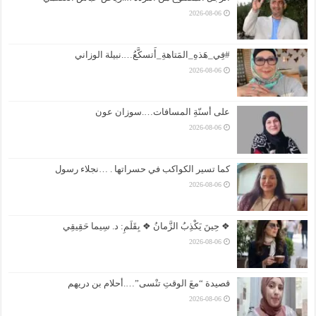
2026-08-06
#فِي_هَذهِ_المَتاهةِ_أَتسكَّعُ….نبيلة الوزاني
2026-08-06
على أسنّةِ المسافات….سوزان عون
2026-08-06
كما تسير الكواكب في حسراتها . …نجلاء رسول
2026-08-06
❖ حِينَ يَكْذِبُ الزَّمانُ ❖ بِقَلَمِ: د. سِيما حَقِيقِي
2026-08-06
قصيدة “معَ الوقتِ تنْسى”….أحلام بن دريهم
2026-08-06