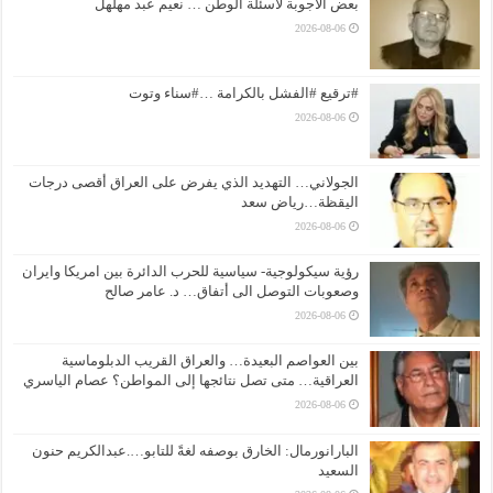
بعض الأجوبة لأسئلة الوطن … نعيم عبد مهلهل
2026-08-06
#ترقيع #الفشل بالكرامة …#سناء وتوت
2026-08-06
الجولاني… التهديد الذي يفرض على العراق أقصى درجات
اليقظة…رياض سعد
2026-08-06
رؤية سيكولوجية- سياسية للحرب الدائرة بين امريكا وايران
وصعوبات التوصل الى أتفاق… د. عامر صالح
2026-08-06
بين العواصم البعيدة… والعراق القريب الدبلوماسية
العراقية… متى تصل نتائجها إلى المواطن؟ عصام الياسري
2026-08-06
البارانورمال: الخارق بوصفه لغةً للتابو….عبدالكريم حنون
السعيد