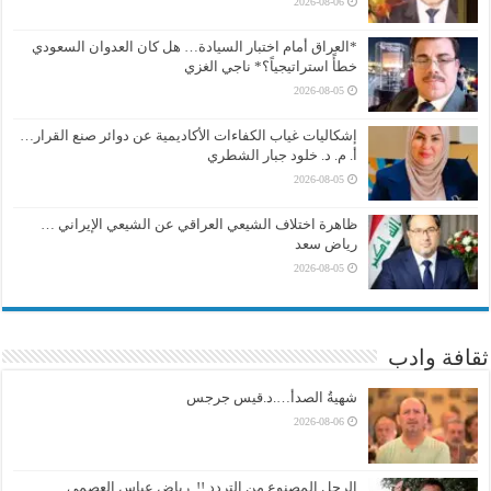
2026-08-06
*العراق أمام اختبار السيادة… هل كان العدوان السعودي
خطأً استراتيجياً؟* ناجي الغزي
2026-08-05
إشكاليات غياب الكفاءات الأكاديمية عن دوائر صنع القرار…
أ. م. د. خلود جبار الشطري
2026-08-05
ظاهرة اختلاف الشيعي العراقي عن الشيعي الإيراني …
رياض سعد
2026-08-05
ثقافة وادب
شهيةُ الصدأ….د.قيس جرجس
2026-08-06
الرجل المصنوع من التردد !!..رياض عباس العصمي