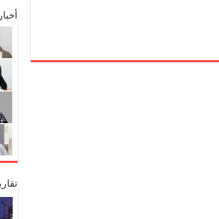
أخبا
تقار