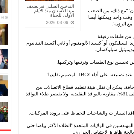
التدخين السلبي قد يضعف
يان: “مع ذلك، من الصعب
مينا الأسنان منذ الأيام
الأولى للحياة
 وقت واحد ويمكنها أيضا
-06
2026-08-06
مع الرؤية”.
ق من طبقات رقيقة
د السيليكون أو أكسيد الألومنيوم أو ثاني أكسيد التيتانيوم
يديميثيل سيلوكسان.
ن تحسين نوع الطبقات وترتيبها وتركيبها.
لى أداء TRCs المصمم تقليديا”.
لجافة، يمكن أن تقلل هيئة تنظيم قطاع الاتصالات من
استهلاك طاقة التبريد بنسبة هائلة تصل إلى 31%، مقارنة بالنوافذ التقليدية. ولا يقتصر طلاء النوافذ
افذ السيارات والشاحنات للحفاظ على برودة المركبات.
لمهندسين في الولايات المتحدة “الطلاء الأكثر بياضا حتى
الجة ظاهرة الاحتباس الحراري.