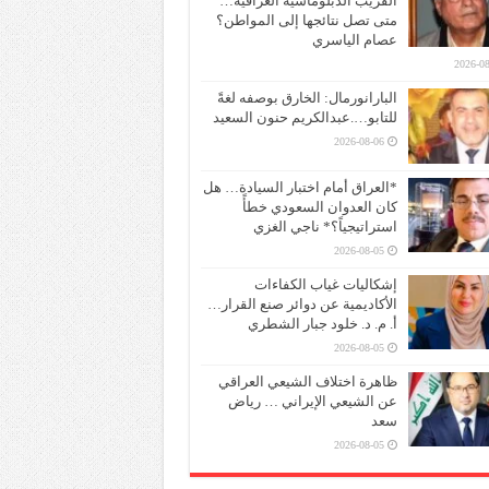
القريب الدبلوماسية العراقية…
متى تصل نتائجها إلى المواطن؟
عصام الياسري
2026-08
البارانورمال: الخارق بوصفه لغةً
للتابو….عبدالكريم حنون السعيد
2026-08-06
*العراق أمام اختبار السيادة… هل
كان العدوان السعودي خطأً
استراتيجياً؟* ناجي الغزي
2026-08-05
إشكاليات غياب الكفاءات
الأكاديمية عن دوائر صنع القرار…
أ. م. د. خلود جبار الشطري
2026-08-05
ظاهرة اختلاف الشيعي العراقي
عن الشيعي الإيراني … رياض
سعد
2026-08-05