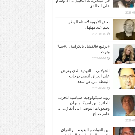
في ميكانزمات التخييل…ا.د. وسام
علي الخالدي
2026-08
بعض الأجوبة لأسئلة الوطن …
نعيم عبد مهلهل
2026-08-06
#ترقيع #الفشل بالكرامة …#سناء
وتوت
2026-08-06
الجولاني… التهديد الذي يفرض
على العراق أقصى درجات
اليقظة…رياض سعد
2026-08-06
رؤية سيكولوجية- سياسية للحرب
الدائرة بين امريكا وايران
وصعوبات التوصل الى أتفاق… د.
عامر صالح
2026-08
بين العواصم البعيدة… والعراق