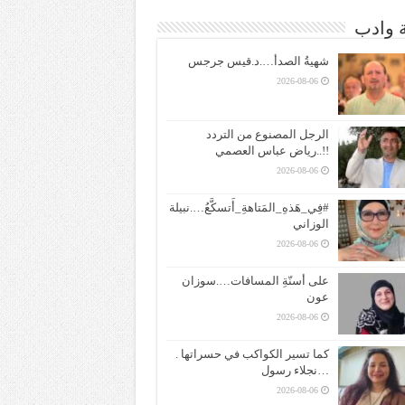
ة وادب
شهيةُ الصدأ….د.قيس جرجس
2026-08-06
الرجل المصنوع من التردد
!!..رياض عباس العصمي
2026-08-06
#فِي_هَذهِ_المَتاهةِ_أَتسكَّعُ….نبيلة
الوزاني
2026-08-06
على أسنّةِ المسافات….سوزان
عون
2026-08-06
كما تسير الكواكب في حسراتها .
…نجلاء رسول
2026-08-06