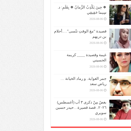
❖ حِينَ يَكْذِبُ الزَّمانُ ❖ بِقَلَمِ: د.
سِيما حَقِيقِي
2026-08-06
قصيدة “معَ الوقتِ تنْسى”….أحلام
بن دريهم
2026-08-06
غيمة وقصيدة ____ كريمة
الحسيني
2026-08-06
جمر الغواية.. و رماد الخيانة …
رياض سعد
2026-08-06
بغضُ مِنْ ذكرى ٣ آب (أغسطس)
٢٠٢٦.. قصة قصيرة…حيدر حسين
سويري
2026-08-06