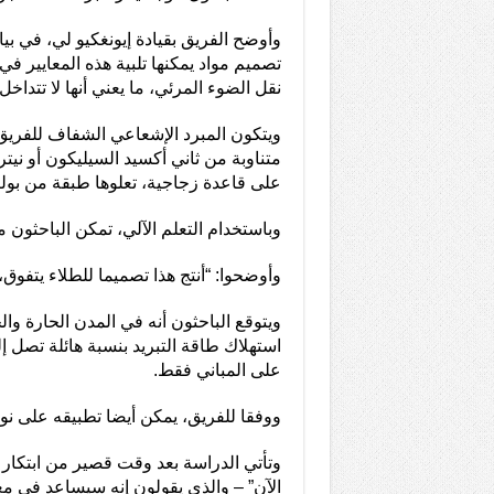
وأوضح الفريق بقيادة إيونغكيو لي، في ب
تصميم مواد يمكنها تلبية هذه المعايير في
نقل الضوء المرئي، ما يعني أنها لا تتداخل 
ويتكون المبرد الإشعاعي الشفاف للفري
متناوبة من ثاني أكسيد السيليكون أو نيتري
على قاعدة زجاجية، تعلوها طبقة من بول
وباستخدام التعلم الآلي، تمكن الباحثون م
وأوضحوا: “أنتج هذا تصميما للطلاء يتفوق، عند تصنيعه، ع
ويتوقع الباحثون أنه في المدن الحارة وا
على المباني فقط.
ووفقا للفريق، يمكن أيضا تطبيقه على نو
وتأتي الدراسة بعد وقت قصير من ابتكار ا
الآن” – والذي يقولون إنه سيساعد في مع