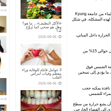
-06
لكن تكييف الهواء ليس رخيصا. ويعتقد علماء من جامعة Kyung
ل لهذه المشكلة، في شكل
«الأكل النظيف»… ما هو؟
وهل هو صحي كما يُروَّج
له؟
لحرارة داخل المباني،
2026-08-06
وقدرت الدراسات السابقة أن التبريد يمثل حوالي 15% من
أشعة الشمس فوق
3 عوامل قابلة للوقاية وراء
 ما يؤدي إلى تسخين
معظم وفيات أمراض
القلب
2026-08-06
 نافذة يمكنه حجب
حمراء للشمس.
-06
ن أن يشع حرارة من سطح
ي إلى الفضاء الخارجي.