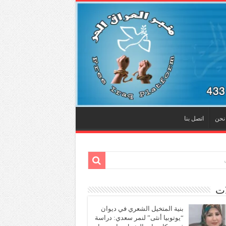
نحن
اتصل بنا
ات
بنية المتخيل الشعري في ديوان
“يوتوبيا أنثى” لنمر سعدي: دراسة