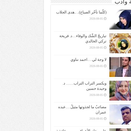
ة وادب
(كلّما تأخّر الصباح).. ..هدى الجلاب
2026-08-05
تباريحُ الشَّك والوفاء…د. فريحة
تركي الخالدي
2026-08-05
لا وجهَ لي….احمد نناوي
2026-08-05
ويكسر التراب التراب…… د.
وحيدة حسين
2026-08-05
مصائبُ ما لجذوتها مثيلُ….عبده
عمران
2026-08-05
على مقام الأعراف ——– عائشة