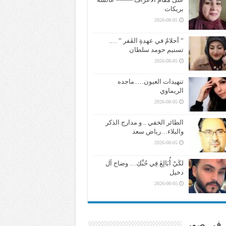
بريكات
2026-08-05
” أحلامٌ في عهدةِ القَفر ” ….
تسنيم حومد سلطان
2026-08-05
تنهيدات العيون…..ماجده
الريماوي
2026-08-05
الطائر الخفي .. و مدارج الذكر
والبلاء…رياض سعد
2026-08-05
لكَيْ أُبَالِغَ فِي حُبِّكِ… وضاح آل
دخيل
2026-08-05
ر في صور