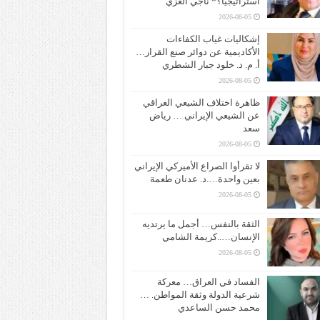
استراتيجياً؟* ناجي الغزي
2026-08-05
إشكاليات غياب الكفاءات
الأكاديمية عن دوائر صنع القرار…
أ. م. د. خلود جبار الشطري
2026-08-05
ظاهرة اختلاف الشيعي العراقي
عن الشيعي الإيراني … رياض
سعد
2026-08-05
لا تقرأوا الصراع الأميركي الإيراني
بعين واحدة….د. عدنان طعمة
2026-08-05
الثقة بالنفس… أجمل ما يرتديه
الإنسان…..كريمة الشامي
2026-08-05
الفساد في العراق… معركة
شرعية الدولة وثقة المواطن. …
محمد حسن الساعدي