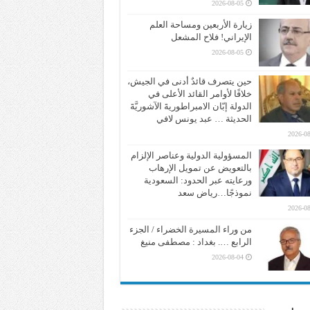
2026-08-05
زيارة الأربعين ومساحة العلم
الإيراني! فلاح المشعل
2026-08-05
حين يتصرف قائدٌ أدنى في الجيش،
خلافًا لأوامر القائد الأعلى في
الدولة إبّان الامبراطوريةَ الآشوريَّةَ
الحديثة … عبد يونس لافي
2026-08
المسؤولية الدولية وعناصر الإلزام
بالتعويض عن تمويل الإرهاب
ورعايته عبر الحدود: السعودية
نموذجًا…رياض سعد
2026-08
من وراء المسيرة الخضراء / الجزء
الرابع …. بغداد : مصطفى منيغ
2026-08-04