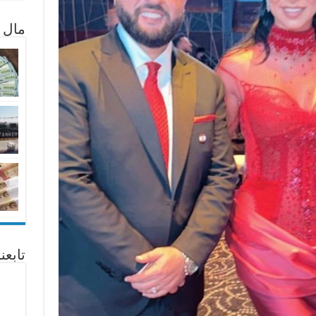
مال 
تابع