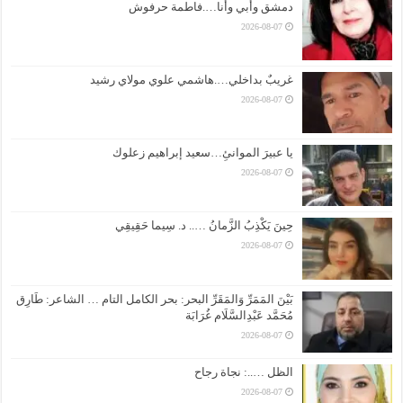
دمشق وأبي وأنا….فاطمة حرفوش
2026-08-07
غريبٌ بداخلي….هاشمي علوي مولاي رشيد
2026-08-07
يا عبيرَ الموانئِ…سعيد إبراهيم زعلوك
2026-08-07
حِينَ يَكْذِبُ الزَّمانُ ….. د. سِيما حَقِيقِي
2026-08-07
بَيْنَ المَمَرِّ وَالمَقَرِّ البحر: بحر الكامل التام … الشاعر: طَارِق
مُحَمَّد عَبْدِالسَّلَام غُرَابَة
2026-08-07
الظل …..: نجاة رجاح
2026-08-07