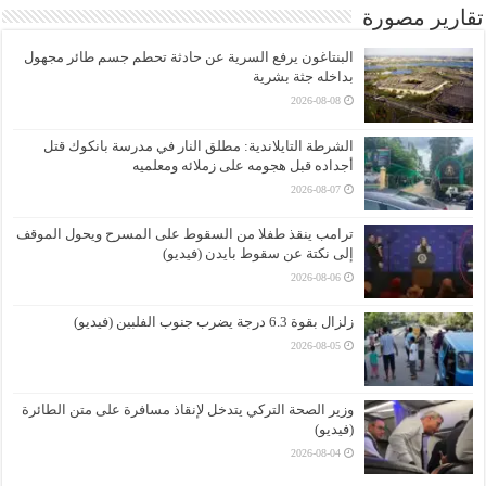
تقارير مصورة
البنتاغون يرفع السرية عن حادثة تحطم جسم طائر مجهول
بداخله جثة بشرية
2026-08-08
الشرطة التايلاندية: مطلق النار في مدرسة بانكوك قتل
أجداده قبل هجومه على زملائه ومعلميه
2026-08-07
ترامب ينقذ طفلا من السقوط على المسرح ويحول الموقف
إلى نكتة عن سقوط بايدن (فيديو)
2026-08-06
زلزال بقوة 6.3 درجة يضرب جنوب الفلبين (فيديو)
2026-08-05
وزير الصحة التركي يتدخل لإنقاذ مسافرة على متن الطائرة
(فيديو)
2026-08-04