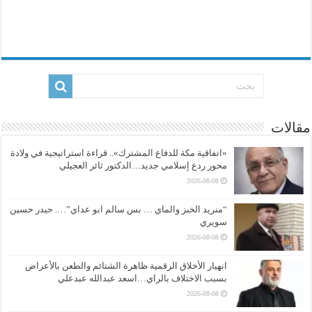
مقالات
«اتفاقية مكة للدفاع المشترك».. قراءة استراتيجية في ولادة
محور ردع إسلامي جديد…الدكتور ثائر العجيلي
2026-08-08
“منريد الخبز والماي … بس سالم ابو عداي”…. حيدر حسين
سويري
2026-08-08
انهيار الأخلاق الرقمية ظاهرة الشتائم والطعن بالأعراض
بسبب الاختلاف بالراي…اسعد عبدالله عبدعلي
2026-08-08