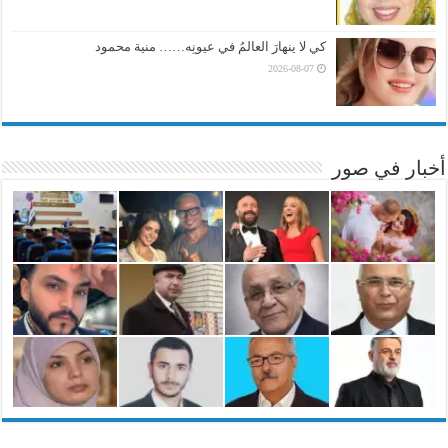
كي لا ينهارَ العالمُ في عيونِه…… منية محمود
2026-08-07
أخبار في صور