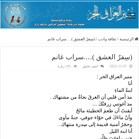
الرئيسية
/
ثقافة وادب
/
(سِفرُ العشق )….سراب غانم
(سِفرُ العشق )….سراب غانم
2022-11-07
اضف تعليق
191 زيارة
منبر العراق الحر :
أنا
ابنةُ الماءِ
مذ آمن قلبي أن الغرقَ نجاةٌ من مشتهاك .
مذ أغوتني زرقتُكَ …
أيقنتُ أن طعمَ الخطيئة مالحُ
وأنّ ماءَكَ في حوّاء جوفي، جنةُ مأوى
وحجَرُ أمنية قديمة إلى سِدرة منتهاك .
أنا ابنة الليل
حين راوَغتَ ظلّي