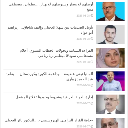
أوصلهم للانتصار وسيوصلهم للانهيار ….تطوان : مصطفى
منيغ
2026-08-08
تأويل الصدمات بين شهلا العجيلي وإليف شافاق… إبراهيم
أبو عواد
2026-08-08
القراءة الشبابية وتحولات الخطاب النسوي: أحلام
مستغانمي نموذجًا ..بقلمي ربا رباعي
2026-08-08
ألمانيا تبقى عظيمة… وداعمة للكورد وكوردستان … بقلم:
عبد الحميد زيباري
2026-08-08
إدارة الدولة العراقية وشروط وجودها ! فلاح المشعل
2026-08-07
«حافة القرار الترامبي الهيروشيمي»….الدكتور ثائر العجيلي
2026-08-07