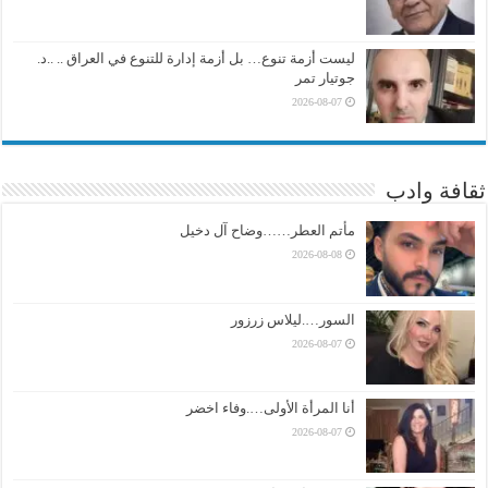
ليست أزمة تنوع… بل أزمة إدارة للتنوع في العراق .. ..د.
جوتيار تمر
2026-08-07
ثقافة وادب
مأتم العطر……وضاح آل دخيل
2026-08-08
السور….ليلاس زرزور
2026-08-07
أنا المرأة الأولى….وفاء اخضر
2026-08-07