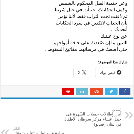
وعن حتمية الظل المحكوم بالشمس
وكيف الحكاياتُ اختبأت في حبل سُرتنا
ثم دُفنت تحت التراب فقط لأننا نؤمن
بأن الجداتِ لاتكذبن في سرد الحكايات
أتحدثُ …
عن نوح عينيك
اللتين ما إن صًعِدتُ على حافة أمواجهما
حتى أضعتُ في مرساتهما مفاتيحَ السقوط .
شارك هذا الموضوع:
فيس بوك
X
السابق
أبرز إطلالات جميلات الشّهرة في
حفل عشاء مركز سرطان الأطفال
في لبنان (فيديو)
التالي
سارة فرح تطرح “غايب” وتنال