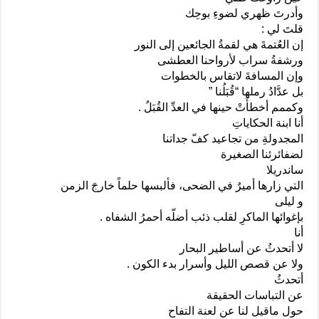
وأدرتَ ظهري لضوءِ بوحِك
قلتَ لي :
إن العُتمةَ هي لقمةُ الجائعين إلى النور
ورشفةُ سراب لأرواحنا العطشى
وإن المسافةَ لاتقاس بالخطوات
بل عدَّادُ رملها “قُبَلُنا ”
وكممم أخطأَتْ حينها في العدِّ القُبَلُ .
أنا ابنة الحكاياتِ
المجدولةِ من تجاعيد كفّ جداتنا
لضفائرئنا الصغيرة
ساندريلا
التي زارها أميرٌ في الضحى، فألبسها حلماً خارجَ الزمن
و ليلى
بإغوائها الماكرِ لقلب ذئب أضلّه أحمرُ الشفاه .
أنا
لا أتحدثُ عن أساطير البحار
ولا عن قصص الليل وأسرار بدء الكون .
أتحدثُ
عن التباسات الحقيقة
حول ماقيل لنا عن لعنة التفاح