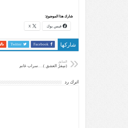
شارك هذا الموضوع:
فيس بوك
X
Twitter
Facebook
شاركها
السابق
(سِفرُ العشق )….سراب غانم
اترك رد