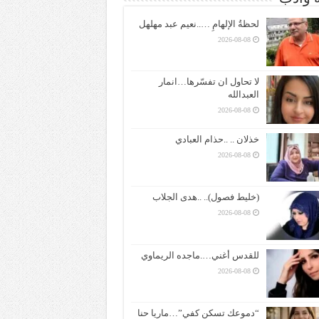
لحظةُ الإلهامِ …..نعيم عبد مهلهل
2026-08-08
لا تحاول ان تفسّرها…انمار
العبدالله
2026-08-08
خذلان .. ..حذام العبادي
2026-08-08
(خليط فصول).. ..هدى الجلاب
2026-08-08
للقدس أغني….ماجده الريماوي
2026-08-08
“دموعك تسكن كفي”…ماريا حنا