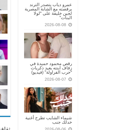
عمرو دياب يتصدر الترند
برقصته مع الشابة المصرية
لجين خليفة على “لولا
البنات”
2026-08-08
رقص محمود حميدة في
زفاف ابنته يعيد ذكريات
“حرب الفراولة” (فيديو)
2026-08-07
شيماء الشايب تطرح أغنية
خدلك جنب
ثقاف
2026-08-06