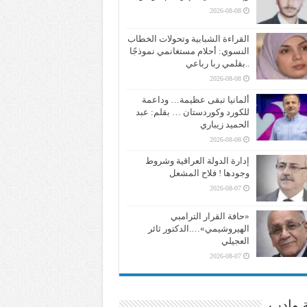
2026-08-08
القراءة الشبابية وتحولات الخطاب
النسوي: أحلام مستغانمي نموذجًا
..بقلمي ربا رباعي
2026-08-08
ألمانيا تبقى عظيمة… وداعمة
للكورد وكوردستان … بقلم: عبد
الحميد زيباري
2026-08-08
إدارة الدولة العراقية وشروط
وجودها ! فلاح المشعل
2026-08-07
«حافة القرار الترامبي
الهيروشيمي»….الدكتور ثائر
العجيلي
2026-08-07
ة وادب