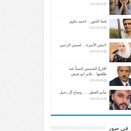
2026-08-08
فتنةُ الحورِ….احمد نناوي
2026-08-08
#نبض الأميرة….لميس الرحبي
2026-08-08
أقارعُ الشمسَ حُسناً عندَ
طلعتها….فايز ابو جيش
2026-08-08
مأتم العطر……وضاح آل دخيل
2026-08-08
ر في صور