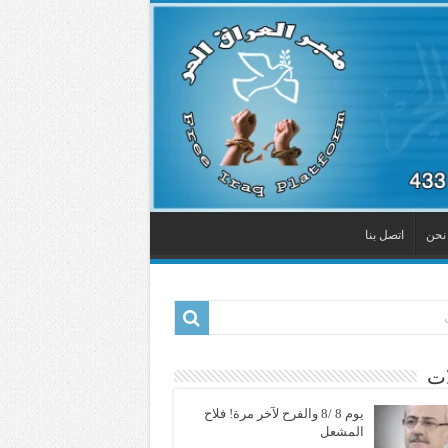
نحن
اتصل بنا
ات
يوم 8 /8 والفرح لآخر مرة! فلاح
المشعل