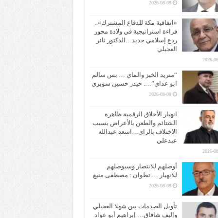
2026-08-08
«اتفاقية مكة للدفاع المشترك»..
قراءة استراتيجية في ولادة محور
ردع إسلامي جديد…الدكتور ثائر
العجيلي
2026-08
“منريد الخبز والماي … بس سالم
ابو عداي”…. حيدر حسين سويري
2026-08-08
انهيار الأخلاق الرقمية ظاهرة
الشتائم والطعن بالأعراض بسبب
الاختلاف بالراي…اسعد عبدالله
عبدعلي
2026-08
أوصلهم للانتصار وسيوصلهم
للانهيار ….تطوان : مصطفى منيغ
2026-08-08
تأويل الصدمات بين شهلا العجيلي
وإليف شافاق… إبراهيم أبو عواد