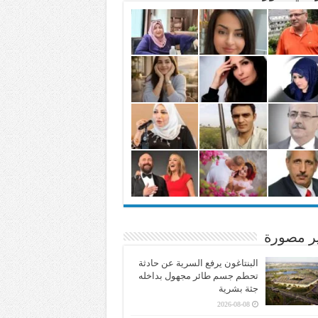
ير مصورة
البنتاغون يرفع السرية عن حادثة
تحطم جسم طائر مجهول بداخله
جثة بشرية
2026-08-08