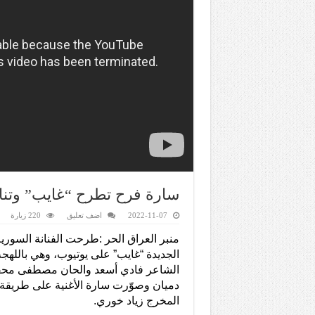
سارة فرح تطرح “غايب” وتنال
2022-11-07
اضف تعليق
220 زيارة
منبر العراق الحر :طرحت الفنانة السورية
الجديدة “غايب” على يوتيوب، وهي باللهجة 
الشاعر فادي أسعد والحان مصطفى محف
دميان وصوّرت سارة الأغنية على طريقة ا
المخرج زياد خوري.