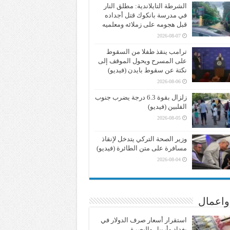
الشرطة التايلاندية: مطلق النار
في مدرسة بانكوك قتل أجداده
قبل هجومه على زملائه ومعلميه
2026-08-07
ترامب ينقذ طفلا من السقوط
على المسرح ويحول الموقف إلى
نكتة عن سقوط بايدن (فيديو)
2026-08-06
زلزال بقوة 6.3 درجة يضرب جنوب
الفلبين (فيديو)
2026-08-05
وزير الصحة التركي يتدخل لإنقاذ
مسافرة على متن الطائرة (فيديو)
2026-08-04
واعمال
استقرار أسعار صرف الدولار في
بغداد وأربيل والبصرة