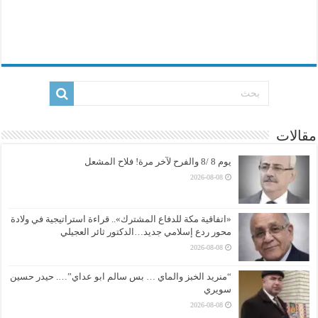
مقالات
يوم 8 /8 والفرح لآخر مرة! فلاح المشعل
2026-08-08
«اتفاقية مكة للدفاع المشترك».. قراءة استراتيجية في ولادة
محور ردع إسلامي جديد…الدكتور ثائر العجيلي
2026-08-08
“منريد الخبز والماي … بس سالم ابو عداي”…. حيدر حسين
سويري
2026-08-08