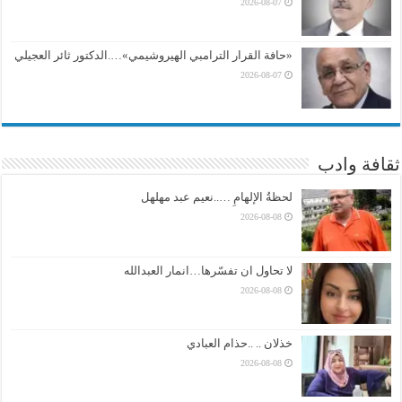
2026-08-07
«حافة القرار الترامبي الهيروشيمي»….الدكتور ثائر العجيلي
2026-08-07
ثقافة وادب
لحظةُ الإلهامِ …..نعيم عبد مهلهل
2026-08-08
لا تحاول ان تفسّرها…انمار العبدالله
2026-08-08
خذلان .. ..حذام العبادي
2026-08-08