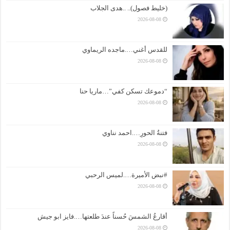
(خليط فصول).. ..هدى الجلاب
2026-08-08
للقدس أغني….ماجده الريماوي
2026-08-08
“دموعك تسكن كفي”…ماريا حنا
2026-08-08
فتنةُ الحورِ….احمد نناوي
2026-08-08
#نبض الأميرة….لميس الرحبي
2026-08-08
أقارعُ الشمسَ حُسناً عندَ طلعتها….فايز ابو جيش
2026-08-08