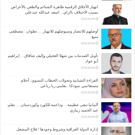
انهيار الأخلاق الرقمية ظاهرة الشتائم والطعن بالأعراض
بسبب الاختلاف بالراي…اسعد عبدالله عبدعلي
2026-08-08
أوصلهم للانتصار وسيوصلهم للانهيار ….تطوان : مصطفى
منيغ
2026-08-08
تأويل الصدمات بين شهلا العجيلي وإليف شافاق… إبراهيم
أبو عواد
2026-08-08
القراءة الشبابية وتحولات الخطاب النسوي: أحلام
مستغانمي نموذجًا ..بقلمي ربا رباعي
2026-08-08
ألمانيا تبقى عظيمة… وداعمة للكورد وكوردستان … بقلم:
عبد الحميد زيباري
2026-08-08
إدارة الدولة العراقية وشروط وجودها ! فلاح المشعل