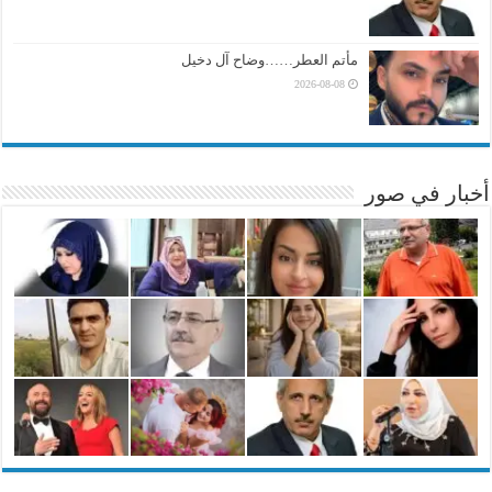
مأتم العطر……وضاح آل دخيل
2026-08-08
أخبار في صور