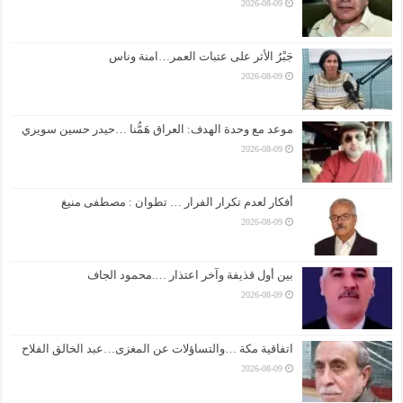
2026-08-09
جَبْرُ الأثر على عتبات العمر…امنة وناس
2026-08-09
موعد مع وحدة الهدف: العراق هَمُّنا …حيدر حسين سويري
2026-08-09
أفكار لعدم تكرار الفرار … تطوان : مصطفى منيغ
2026-08-09
بين أول قذيفة وآخر اعتذار ….محمود الجاف
2026-08-09
اتفاقية مكة …والتساؤلات عن المغزى…عبد الخالق الفلاح
2026-08-09