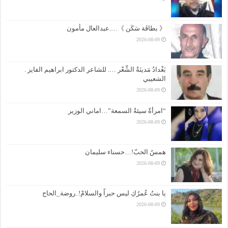
《 بطاقَة سَكَن 》….عبدالعال مأمون
2026-08-09
بَغْدادُ مَدينَةُ الشِّعْر …. للشاعر الدكتور ابراهيم الفايز .
الشعيبي
2026-08-09
“امرأةٌ سيئةُ السمعة”…اماني الوزير
2026-08-09
همسُ الحبّ!…حسناء سليمان
2026-08-09
يا بنتُ عُمرُكِ ليس حبراً والسلامْ!..روضة_الحاج
2026-08-09