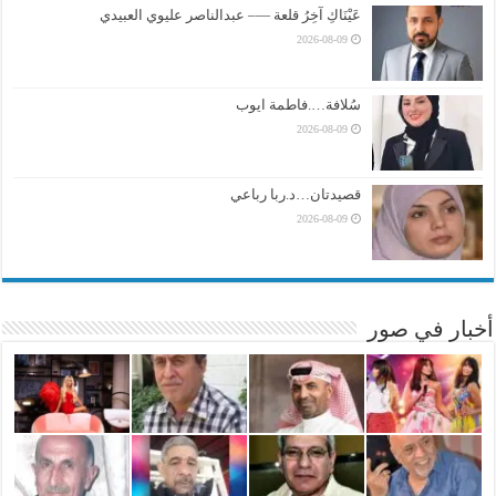
عَيْنَاكِ آخِرُ قلعة —– عبدالناصر عليوي العبيدي
2026-08-09
سُلافة….فاطمة ايوب
2026-08-09
قصيدتان…د.ربا رباعي
2026-08-09
أخبار في صور