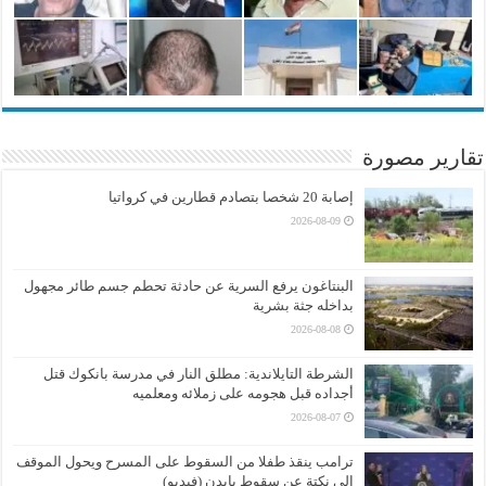
تقارير مصورة
إصابة 20 شخصا بتصادم قطارين في كرواتيا
2026-08-09
البنتاغون يرفع السرية عن حادثة تحطم جسم طائر مجهول
بداخله جثة بشرية
2026-08-08
الشرطة التايلاندية: مطلق النار في مدرسة بانكوك قتل
أجداده قبل هجومه على زملائه ومعلميه
2026-08-07
ترامب ينقذ طفلا من السقوط على المسرح ويحول الموقف
إلى نكتة عن سقوط بايدن (فيديو)