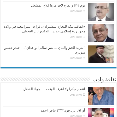
يوم 8 /8 والفرح لآخر مرة! فلاح المشعل
2026-08-08
«اتفاقية مكة للدفاع المشترك».. قراءة استراتيجية في ولادة
محور ردع إسلامي جديد…الدكتور ثائر العجيلي
2026-08-08
“منريد الخبز والماي … بس سالم ابو عداي”…. حيدر حسين
سويري
2026-08-08
ثقافة وادب
اتقدم مبكرا ولا اعرف الوقت …..جواد الشلال
2026-08-09
أوراق الزيزفون***ذ بياض احمد
2026-08-09