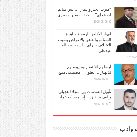
“منريد الخبز والماي … بس سالم
ابو عداي”…. حيدر حسين سويري
2026-08-08
انهيار الأخلاق الرقمية ظاهرة
الشتائم والطعن بالأعراض بسبب
الاختلاف بالراي…اسعد عبدالله
عبدعلي
2026-08
أوصلهم للانتصار وسيوصلهم
للانهيار ….تطوان : مصطفى منيغ
2026-08-08
تأويل الصدمات بين شهلا العجيلي
وإليف شافاق… إبراهيم أبو عواد
2026-08-08
ة وادب