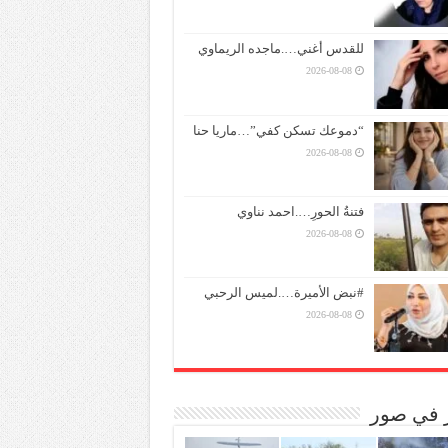
للقدس أغني….ماجده الريماوي
2026-08-08
“دموعك تسكن كفي”…ماريا حنا
2026-08-08
فتنةُ الحورِ….احمد نناوي
2026-08-08
#نبض الأميرة….لميس الرحبي
2026-08-08
ر في صور