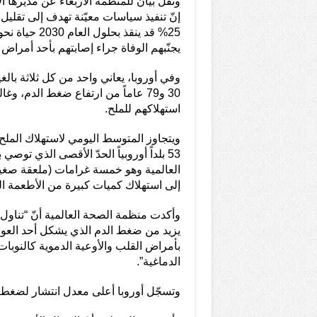
ونقل بيان للمنظمة الأربعاء عن مديرها ال
إنّ تنفيذ سياسات معيّنة تهدف إلى تقليل 
يجنّبهم الوفاة جراء إصابتهم بأحد أمراض 
وفي أوروبا، يعاني واحد من كل ثلاثة بالغ
30 و79 عاماً من ارتفاع ضغط الدم، وغ
استهلاكهم للملح.
53 بلداً أوروبياً الحدّ الأقصى الذي تو
العالمية وهو خمسة غرامات (ملعقة صغي
إلى استهلاك كميات كبيرة من الأطعمة ا
وأكدت منظمة الصحة العالمية أنّ “تناول
يزيد من ضغط الدم الذي يشكل أحد العوا
بأمراض القلب والأوعية الدموية كالنوبات
الدماغية”.
وتسجّل أوروبا أعلى معدل انتشار لضغط ا