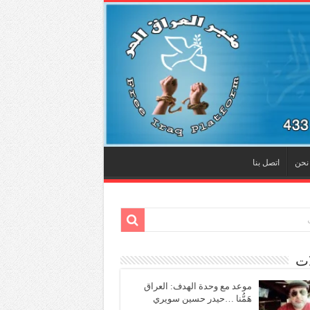
نحن
اتصل بنا
ات
موعد مع وحدة الهدف: العراق
هَمُّنا …حيدر حسين سويري