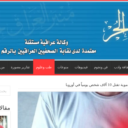
قافة وادب
فن ونجوم
فيديوهات
منوعات
طب وعلوم
تقارير مصورة
من 
ص يومياً في أوروبا
مقال