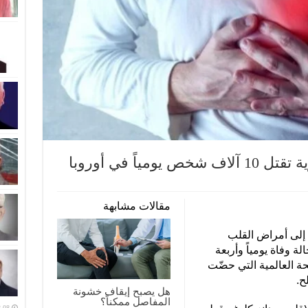
ياً في أوروبا
مقالات مشابهة
 إلى أمراض القلب
، أي ما يعادل 10 آلاف حالة وفاة يومياً وأربعة
حة العالمية التي حضّت
ح.
هل يصبح إيقاف خشونة
المفاصل ممكناً؟
-08