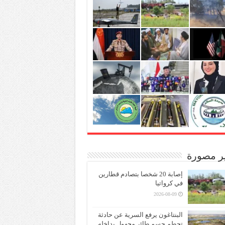
ير مصورة
إصابة 20 شخصا بتصادم قطارين
في كرواتيا
2026-08-09
البنتاغون يرفع السرية عن حادثة
تحطم جسم طائر مجهول بداخله