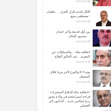
2026-08-09
أفكار لعدم تكرار الفرار … تطوان
: مصطفى منيغ
2026-08-09
بين أول قذيفة وآخر اعتذار
….محمود الجاف
2026-08-09
اتفاقية مكة …والتساؤلات عن
المغزى…عبد الخالق الفلاح
2026-08-09
يوم 8 /8 والفرح لآخر مرة! فلاح
المشعل
2026-08-08
«اتفاقية مكة للدفاع المشترك»..
قراءة استراتيجية في ولادة محور
ردع إسلامي جديد…الدكتور ثائر
العجيلي
2026-08