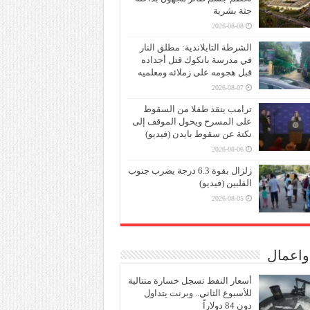
جثة بشرية
2026-08-08
الشرطة التايلاندية: مطلق النار
في مدرسة بانكوك قتل أجداده
قبل هجومه على زملائه ومعلميه
2026-08-07
ترامب ينقذ طفلا من السقوط
على المسرح ويحول الموقف إلى
نكتة عن سقوط بايدن (فيديو)
2026-08-06
زلزال بقوة 6.3 درجة يضرب جنوب
الفلبين (فيديو)
2026-08-05
واعمال
أسعار النفط تسجل خسارة متتالية
للأسبوع الثاني.. وبرنت يتداول
دون 84 دولاراً