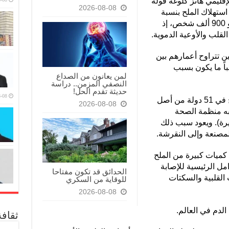
إقليمي هانز كلوغه قوله
2026-08-08
استهلاك الملح بنسبة
25% قد ينقذ بحلول العام 2030 حياة نحو 900 ألف شخص، إذ
القلب والأوعية الدموية.
ين تتراوح أعمارهم بين
الباً ما يكون بسبب
لمن يعانون من الصداع
النصفي المزمن.. دراسة
حديثة تقدم الحل!
-08
ويتجاوز المتوسط اليومي لاستهلاك الملح في 51 دولة من أصل
2026-08-08
صي به منظمة الصحة
رة). ويعود سبب ذلك
لمصنعة وإلى النقرشة.
 كميات كبيرة من الملح
مل الرئيسية للإصابة
الحدائق قد تكون مفتاحا
 القلبية والسكتات
للوقاية من السكري
2026-08-08
لدم في العالم.
ثقاف