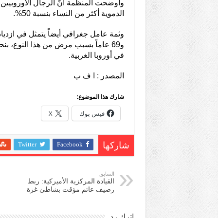
وأوضحت المنظمة أنّ الرجال الأوروبيين
الدموية أكثر من النساء بنسبة 50%.
و69 عاماً بسبب مرض من هذا النوع، 
في أوروبا الغربية.
المصدر : ا ف ب
شارك هذا الموضوع:
فيس بوك
X
Twitter
Facebook
شاركها
السابق
القيادة المركزية الأميركية: ربط
رصيف عائم مؤقت بشاطئ ‏غزة
اترك رد