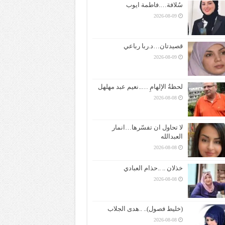
سُلافة….فاطمة ايوب
2026-08-09
قصيدتان…د.ربا رباعي
2026-08-09
لحظةُ الإلهامِ …..نعيم عبد مهلهل
2026-08-08
لا تحاول ان تفسّرها…انمار
العبدالله
2026-08-08
خذلان .. ..حذام العبادي
2026-08-08
(خليط فصول).. ..هدى الجلاب
2026-08-08