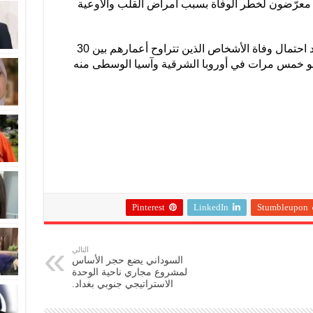
 معرّضون لخطر الوفاة بسبب أمراض القلب والأوعية
وثمة عامل جغرافي أيضاً يتمثل في ازدياد احتمال وفاة الأشخاص الذين تتراوح أعمارهم بين 30
بنحو خمس مرات في أوروبا الشرقية وآسيا الوسطى منه
Pinterest
LinkedIn
Stumbleupon
التالي
السوداني يضع حجر الأساس
لمشروع مجاري ناحية الوحدة
الاستراتيجي جنوبي بغداد.