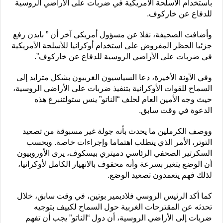
باستخدام الأسلحة الأمريكية في ضربات على الأراضي الروسية
للدفاع عن خاركوف.
وأضافت الصحيفة، نقلا عن مسؤول أمريكي آخر أن ” بايدن رفع
جزئيا الحظر المفروض على استخدام أوكرانيا للأسلحة الأمريكية
في ضربات على الأراضي الروسية للدفاع عن خاركوف”.
وفي الآونة الأخيرة، دعا السياسيون الغربيون بشكل متزايد إلى
السماح للقوات الأوكرانية بتنفيذ ضربات على الأراضي الروسية،
حيث وجه الأمين العام لحلف “الناتو” ينس ستولتنبرغ هذه
الدعوة في وقت سابق.
ووصف الكرملين ما يحدث بأنه جولة غير مسبوقة من تصعيد
التوتر، الأمر الذي يتطلب اهتماما وإجراءات خاصة. وبحسب
السكرتير الصحفي الرئاسي دميتري بيسكوف، يرى الأوروبيون
أن الوضع يتغير بسرعة وأنه محفوف بالانهيار الكامل لأوكرانيا،
لذلك فهم يتعمدون تصعيد الوضع.
كما أكد الرئيس الروسي فلاديمير بوتين، في وقت سابق، خلال
تحدثه عن المقترحات الغربية حول السماح لكييف بتوجيه
ضربات إلى الأراضي الروسية، أن دول “الناتو” يجب أن تفهم