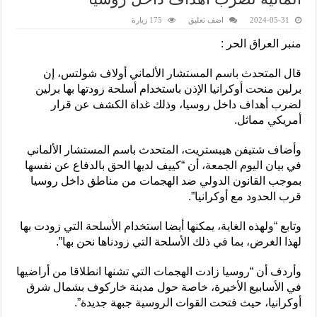
2024-05-31
اضف تعليق
175 زيارة
منبر العراق الحر :
قال المتحدث باسم المستشار الألماني أولاف شولتس، إن
برلين منحت أوكرانيا الإذن باستخدام أسلحة زودتها بها برلين
لضرب أهداف داخل روسيا، وذلك غداة الكشف عن قرار
أمريكي مماثل.
وأضاف شتيفن هيبستريت، المتحدث باسم المستشار الألماني
في بيان اليوم الجمعة، أن “كييف لديها الحق بالدفاع عن نفسها
بموجب القانون الدولي ضد الهجمات من مناطق داخل روسيا
قرب الحدود مع أوكرانيا”.
وتابع “ولهذه الغاية، يمكنها أيضا استخدام الأسلحة التي زودت بها
لهذا الغرض، بما في ذلك الأسلحة التي زودناها نحن بها”.
وأردف أن “روسيا زادت الهجمات التي تشنها انطلاقا من أراضيها
في الأسابيع الأخيرة، خاصة حول مدينة خاركوف بشمال شرق
أوكرانيا، حيث فتحت القوات الروسية جبهة جديدة”.