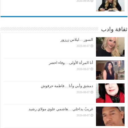
2026-08-06
ثقافة وادب
السور….ليلاس زرزور
2026-08-07
أنا المرأة الأولى….وفاء اخضر
2026-08-07
دمشق وأبي وأنا….فاطمة حرفوش
2026-08-07
غريبٌ بداخلي….هاشمي علوي مولاي رشيد
2026-08-07