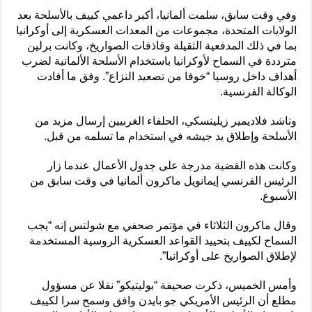
وفي وقت سابق، سلمت ألمانيا، أكبر داعمي كييف بالأسلحة بعد
الولايات المتحدة، مجموعات من المعدات العسكرية إلى أوكرانيا
بما في ذلك المدفعية الثقيلة وقاذفات الصواريخ، وكانت برلين
مترددة في السماح لأوكرانيا باستخدام الأسلحة الألمانية لضرب
أهداف داخل روسيا “خوفا من تصعيد النزاع”. وفق ما أفادت
الوكالة الفرنسية.
وناشد فلاديمير زيلينسكي، الحلفاء الغربيين إرسال مزيد من
الأسلحة وإطلاق يد جيشه في استخدام ما تسلمه من قبل.
وكانت هذه القضية مدرجة على جدول الأعمال عندما زار
الرئيس الفرنسي إيمانويل ماكرون ألمانيا في وقت سابق من
الأسبوع.
وقال ماكرون الثلاثاء في مؤتمر صحفي مع شولتس إنه “يجب
السماح لكييف بتحييد القواعد العسكرية الروسية المستخدمة
لإطلاق الصواريخ على أوكرانيا”.
وأمس الخميس، ذكرت صحيفة “بوليتيكو” نقلا عن مسؤول
مطلع أن الرئيس الأمريكي جو بايدن وافق وسمح سرا لكييف