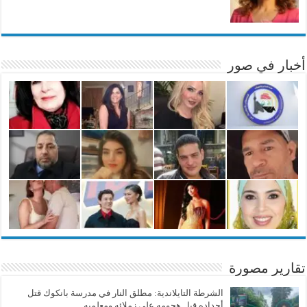
أخبار في صور
تقارير مصورة
الشرطة التايلاندية: مطلق النار في مدرسة بانكوك قتل
أجداده قبل هجومه على زملائه ومعلميه