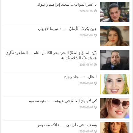
يا عبيرَ الموانئِ…سعيد إبراهيم زعلوك
2026-08-07
حِينَ يَكْذِبُ الزَّمانُ ….. د. سِيما حَقِيقِي
2026-08-07
بَيْنَ المَمَرِّ وَالمَقَرِّ البحر: بحر الكامل التام … الشاعر: طَارِق
مُحَمَّد عَبْدِالسَّلَام غُرَابَة
2026-08-07
الظل …..: نجاة رجاح
2026-08-07
كي لا ينهارَ العالمُ في عيونِه…… منية محمود
2026-08-07
ومضيت في طريقي …..عاتكه محفوض
2026-08-07