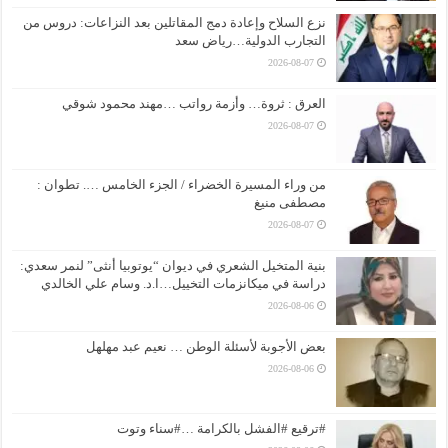
نزع السلاح وإعادة دمج المقاتلين بعد النزاعات: دروس من
التجارب الدولية…رياض سعد
2026-08-07
العرق : ثروة… وأزمة رواتب …مهند محمود شوقي
2026-08-07
من وراء المسيرة الخضراء / الجزء الخامس …. تطوان :
مصطفى منيغ
2026-08-07
بنية المتخيل الشعري في ديوان “يوتوبيا أنثى” لنمر سعدي:
دراسة في ميكانزمات التخييل…ا.د. وسام علي الخالدي
2026-08-06
بعض الأجوبة لأسئلة الوطن … نعيم عبد مهلهل
2026-08-06
#ترقيع #الفشل بالكرامة …#سناء وتوت