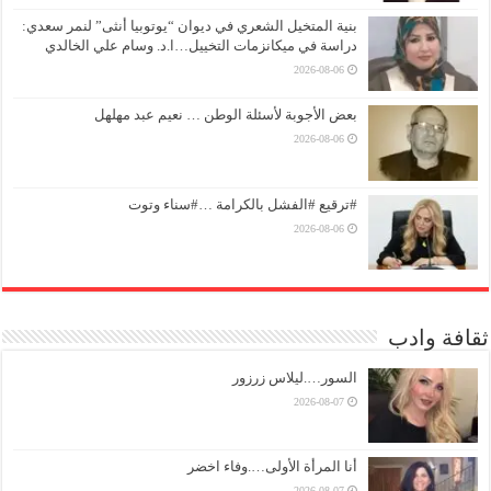
بنية المتخيل الشعري في ديوان “يوتوبيا أنثى” لنمر سعدي:
دراسة في ميكانزمات التخييل…ا.د. وسام علي الخالدي
2026-08-06
بعض الأجوبة لأسئلة الوطن … نعيم عبد مهلهل
2026-08-06
#ترقيع #الفشل بالكرامة …#سناء وتوت
2026-08-06
ثقافة وادب
السور….ليلاس زرزور
2026-08-07
أنا المرأة الأولى….وفاء اخضر
2026-08-07