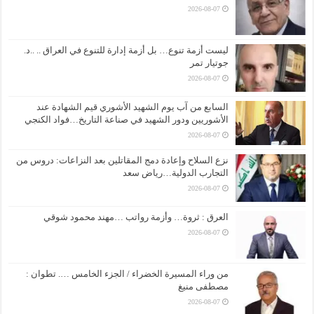
2026-08-07
ليست أزمة تنوع… بل أزمة إدارة للتنوع في العراق .. ..د.
جوتيار تمر
2026-08-07
السابع من آب يوم الشهيد الأشوري قيم الشهادة عند
الأشوريين ودور الشهيد في صناعة التاريخ…فواد الكنجي
2026-08-07
نزع السلاح وإعادة دمج المقاتلين بعد النزاعات: دروس من
التجارب الدولية…رياض سعد
2026-08-07
العرق : ثروة… وأزمة رواتب …مهند محمود شوقي
2026-08-07
من وراء المسيرة الخضراء / الجزء الخامس …. تطوان :
مصطفى منيغ
2026-08-07