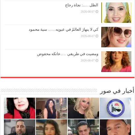
الظل …..: نجاة رجاح
2026-08-07
كي لا ينهارَ العالمُ في عيونِه…… منية محمود
2026-08-07
ومضيت في طريقي …..عاتكه محفوض
2026-08-07
أخبار في صور