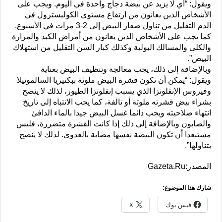
ويقول: “أي لا يزيد عن بيضة دجاج واحدة في اليوم. ويجب على
الأشخاص الذين يعانون من ارتفاع مستوى الكوليسترول في
الدم التقليل من تناول صفار البيض إلى 2-3 مرات في الأسبوع.
كما يجب على الأشخاص الذين يعانون من أمراض الكبد والمرارة
والكلى والمسالك البولية وكذلك كبار السن التقليل من استهلاك
البيض”.
وبالإضافة إلى ذلك، يجب معالجة وتنظيف البيض بعناية
ويقول: “يمكن أن تكون قشرة البيض ملوثة ببكتيريا السالمونيلا
وفيروس الإنفلونزا الذي يسبب إنفلونزا الطيور، لذلك لا ينصح
بشراء بيض قشرته ملوثة أو تالفة، كما يجب الانتباه إلى تاريخ
انتهاء صلاحيته ويجب دائما غسل البيض جيدا بالماء الدافئ
والصابون وبالإضافة إلى ذلك إذا كانت القشرة متضررة، فليس
مستبعدا أن تكون البيضة نفسها مصابة بالعدوى. لذلك لا ينصح
بتناولها”.
المصدر:Gazeta.Ru
شارك هذا الموضوع:
فيس بوك
X