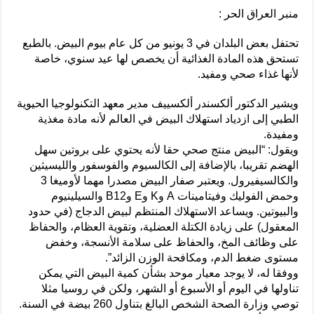
منبر العراق الحر :
تحتفل بعض البلدان في 3 يونيو من كل عام بيوم البيض. بالطبع
تستحق هذه المادة الغذائية أن يخصص لها عيد سنوي، خاصة
لأنها غذاء صحي ومفيد.
ويشير الدكتور ألكسندر ألكسييف مدير معهد التكنولوجيا الحيوية
الطبي إلى ازدياد استهلاك البيض في العالم لأنه مادة مغذية
ومفيدة.
ويقول: “البيض منتج صحي حقا لأنه يحتوي على بروتين سهل
الهضم تقريبا، بالإضافة إلى الكالسيوم والفوسفور والليسيثين
والكالسيفيرول. ويعتبر صفار البيض مصدرا مهما لأوميغا 3
وحمض الفوليك وفيتامينات A وK وE وB12 والسيلينيوم
والبيوتين. ويساعد الاستهلاك المنتظم لبيض الدجاج (في حدود
المعقول) على زيادة الكتلة العضلية، وتقوية العظام، والحفاظ
على وظائف المخ، والحفاظ على سلامة الأنسجة، وخفض
مستوى ضغط الدم، ومكافحة الوزن الزائد”.
ووفقا له، لا يوجد معيار موحد بشأن كمية البيض التي يمكن
تناولها في اليوم أو الأسبوع أو الشهر، ولكن في روسيا مثلا
توصي وزارة الصحة الشخص البالغ بتناول 260 بيضة في السنة.