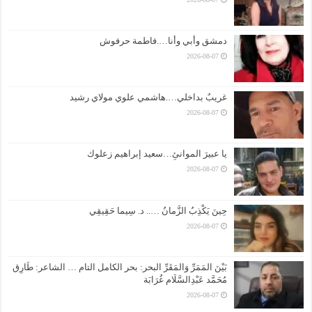
دمشق وأبي وأنا….فاطمة حرفوش
2026-08-07
غريبٌ بداخلي….هاشمي علوي مولاي رشيد
2026-08-07
يا عبيرَ الموانئِ…سعيد إبراهيم زعلوك
2026-08-07
حِينَ يَكْذِبُ الزَّمانُ ….. د. سِيما حَقِيقِي
2026-08-07
بَيْنَ المَمَرِّ وَالمَقَرِّ البحر: بحر الكامل التام … الشاعر: طَارِق
مُحَمَّد عَبْدِالسَّلَام غُرَابَة
2026-08-07