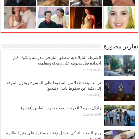
تقارير مصورة
الشرطة التايلاندية: مطلق النار في مدرسة بانكوك قتل
أجداده قبل هجومه على زملائه ومعلميه
2026-08-07
ترامب ينقذ طفلا من السقوط على المسرح ويحول الموقف
إلى نكتة عن سقوط بايدن (فيديو)
2026-08-06
زلزال بقوة 6.3 درجة يضرب جنوب الفلبين (فيديو)
2026-08-05
وزير الصحة التركي يتدخل لإنقاذ مسافرة على متن الطائرة
(فيديو)