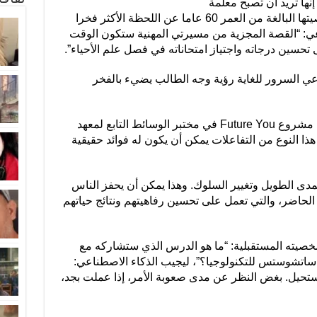
قالت إحدى المشاركات لـ Future You إنها تريد أن تصبح معلمة
أحياء في المستقبل. وعندما سألت شخصيتها البالغة من العمر 60 عاما عن اللحظة الأكثر فخرا
اعي: “القصة المجزية من مسيرتي المهنية ستكون الوقت
سين درجاته واجتياز امتحاناته في فصل علم الأحياء”.
ي السرور للغاية رؤية وجه الطالب يضيء بالفخر
ويقول بات باتارانوتابورن، الذي يعمل في مشروع Future You في مختبر الوسائط التابع لمعهد
ذا النوع من التفاعلات يمكن أن يكون له فوائد حقيقية
مدى الطويل وتغيير السلوك. وهذا يمكن أن يحفز الناس
لحاضر، والتي تعمل على تحسين رفاهيتهم ونتائج حياتهم
شخصيته المستقبلية: “ما هو الدرس الذي ستشاركه مع
ساتشوستس للتكنولوجيا؟”، ليجيب الذكاء الاصطناعي:
ستحيل. بغض النظر عن مدى صعوبة الأمر، إذا عملت بجد،