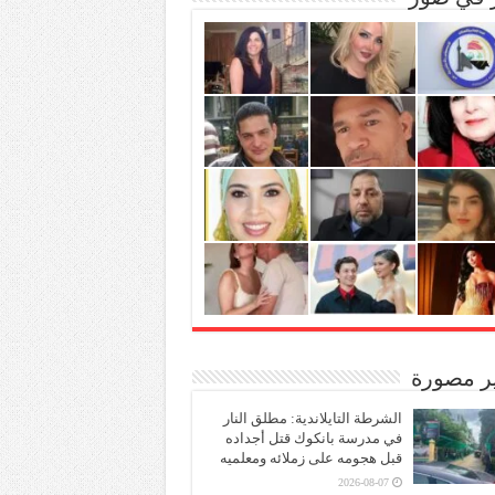
ير مصورة
الشرطة التايلاندية: مطلق النار
في مدرسة بانكوك قتل أجداده
قبل هجومه على زملائه ومعلميه
2026-08-07