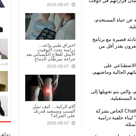
بشأن قراراتهم في الوقت
2026-08-07
Fu قصصا معقولة عن حياة المستخدم،
ية.
عا، أدت محادثة قصيرة مع برنامج
اختراق طبي واعد…
عرون بقدر أقل من
دراسة تحدد التوقيت
الأمثل للعلاج الكيميائي بعد
جراحة سرطان الدماغ
-06
ء الاصطناعي على
2026-08-07
تهم الحالية وماضيهم،
والتي يتم تحويلها إلى
لمستقبلية.
آلام الركبة… كيف تميّز
ويتم إدخال الإجابات في برنامج ChatGPT-3.5 الخاص بشركة
السبب وتستعيد قدرتك
على الحركة؟
ة” لبناء خلفية درامية
2026-08-07
سئلة.
ثقاف