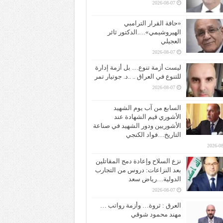
2026-08-07
«حافة القرار الترامبي
الهيروشيمي»….الدكتور ثائر
العجيلي
2026-08-07
ليست أزمة تنوع… بل أزمة إدارة
للتنوع في العراق .. ..د. جوتيار تمر
2026-08-07
السابع من آب يوم الشهيد
الأشوري قيم الشهادة عند
الأشوريين ودور الشهيد في صناعة
التاريخ…فواد الكنجي
2026-08
نزع السلاح وإعادة دمج المقاتلين
بعد النزاعات: دروس من التجارب
الدولية…رياض سعد
2026-08-07
العرق : ثروة… وأزمة رواتب …
مهند محمود شوقي