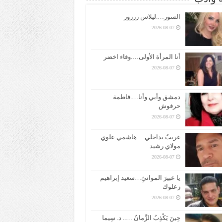
السور….ليلاس زرزور
2026-08-07
أنا المرأة الأولى….وفاء اخضر
2026-08-07
دمشق وأبي وأنا….فاطمة
حرفوش
2026-08-07
غريبٌ بداخلي….هاشمي علوي
مولاي رشيد
2026-08-07
يا عبيرَ الموانئِ…سعيد إبراهيم
زعلوك
2026-08-07
حِينَ يَكْذِبُ الزَّمانُ ….. د. سِيما