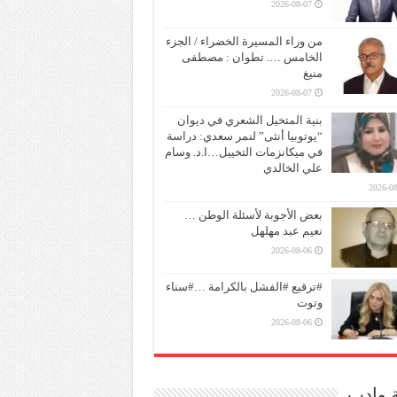
2026-08-07
من وراء المسيرة الخضراء / الجزء
الخامس …. تطوان : مصطفى
منيغ
2026-08-07
بنية المتخيل الشعري في ديوان
“يوتوبيا أنثى” لنمر سعدي: دراسة
في ميكانزمات التخييل…ا.د. وسام
علي الخالدي
2026-08
بعض الأجوبة لأسئلة الوطن …
نعيم عبد مهلهل
2026-08-06
#ترقيع #الفشل بالكرامة …#سناء
وتوت
2026-08-06
ة وادب