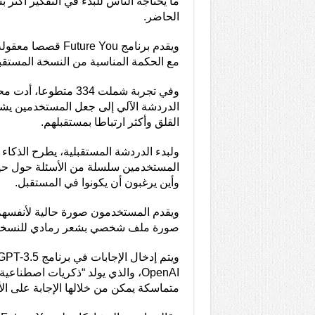
ما يحتاجه الناس للبدء في التفكير أكثر 
الحاضر.
ويقدم برنامج ture You
مع الحكمة المناسبة من النسخة المستقبل
وفي تجربة شملت 334 متطو
الدردشة الآلي إلى جعل المستخدمين يش
القلق وأكثر ارتباطا بمستقبلهم.
ولبدء الدردشة المستقبلية، يطرح الذكا
المستخدمين سلسلة من الأسئلة حول حيا
وأين يرغبون أن يكونوا في المستقبل.
ويقدم المستخدمون صورة حالية لأنفسهم، 
صورة ملف شخصي بشعر رمادي للنسخة ا
OpenAI، والذي يولد “ذكريات اصطناعي
متماسكة يمكن من خلالها الإجابة على الأ