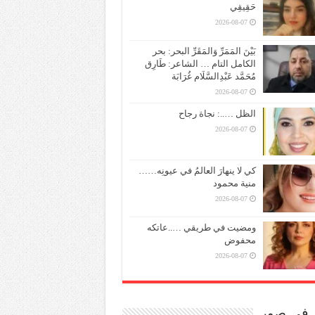
حَقِيقِي
2026-08-07
بَيْنَ المَمَرِّ وَالمَقَرِّ البحر: بحر
الكامل التام … الشاعر: طَارِق
مُحَمَّد عَبْدِالسَّلَام غُرَابَة
2026-08-07
الظل …..: نجاة رجاح
2026-08-07
كي لا ينهارَ العالمُ في عيونِه……
منية محمود
2026-08-07
ومضيت في طريقي …..عاتكه
محفوض
2026-08-07
ر في صور