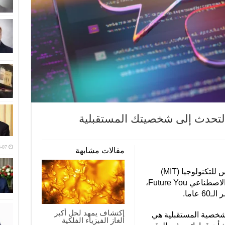
لتحدث إلى شخصيتك المستقبلية
-07
مقالات مشابهة
طوّر فريق من خبراء معهد ماساتشوستس للتكنولوجيا (MIT)
برنامج الدردشة الآلي القائم على الذكاء الاصطناعي Future You،
اما.
اكتشاف يمهد لحل أكبر
لشخصية المستقبلية هي
ألغاز الفيزياء الفلكية