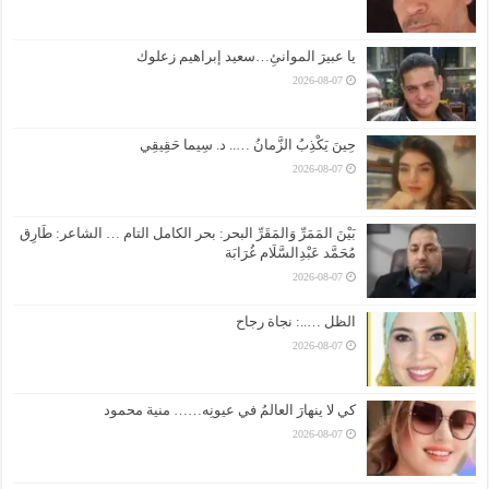
يا عبيرَ الموانئِ…سعيد إبراهيم زعلوك
2026-08-07
حِينَ يَكْذِبُ الزَّمانُ ….. د. سِيما حَقِيقِي
2026-08-07
بَيْنَ المَمَرِّ وَالمَقَرِّ البحر: بحر الكامل التام … الشاعر: طَارِق
مُحَمَّد عَبْدِالسَّلَام غُرَابَة
2026-08-07
الظل …..: نجاة رجاح
2026-08-07
كي لا ينهارَ العالمُ في عيونِه…… منية محمود
2026-08-07