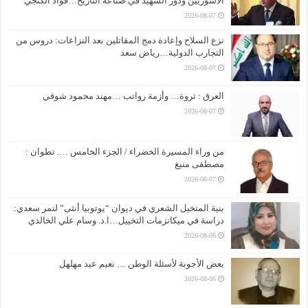
الأشوريين ودور الشهيد في صناعة التاريخ…فواد الكنجي
2026-08-07
نزع السلاح وإعادة دمج المقاتلين بعد النزاعات: دروس من
التجارب الدولية…رياض سعد
2026-08-07
العرق : ثروة… وأزمة رواتب …مهند محمود شوقي
2026-08-07
من وراء المسيرة الخضراء / الجزء الخامس …. تطوان :
مصطفى منيغ
2026-08-07
بنية المتخيل الشعري في ديوان “يوتوبيا أنثى” لنمر سعدي:
دراسة في ميكانزمات التخييل…ا.د. وسام علي الخالدي
2026-08-06
بعض الأجوبة لأسئلة الوطن … نعيم عبد مهلهل
2026-08-06