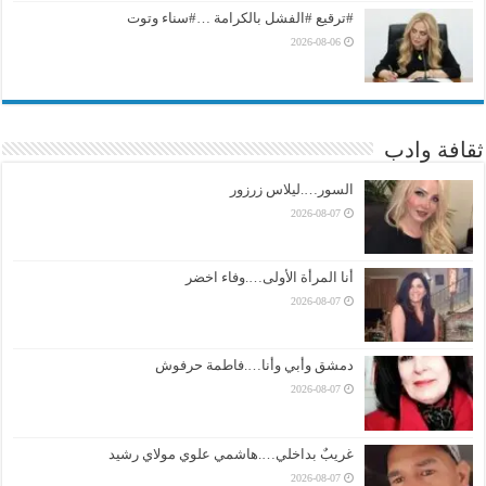
#ترقيع #الفشل بالكرامة …#سناء وتوت
2026-08-06
ثقافة وادب
السور….ليلاس زرزور
2026-08-07
أنا المرأة الأولى….وفاء اخضر
2026-08-07
دمشق وأبي وأنا….فاطمة حرفوش
2026-08-07
غريبٌ بداخلي….هاشمي علوي مولاي رشيد
2026-08-07