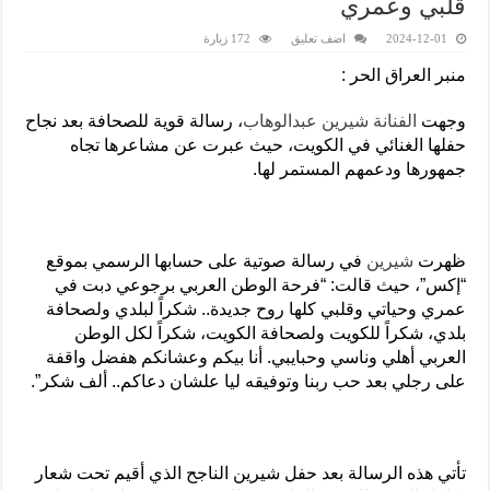
قلبي وعمري
2024-12-01
اضف تعليق
172 زيارة
منبر العراق الحر :
وجهت
الفنانة شيرين عبدالوهاب
، رسالة قوية للصحافة بعد نجاح
حفلها الغنائي في الكويت، حيث عبرت عن مشاعرها تجاه
جمهورها ودعمهم المستمر لها.
ظهرت
شيرين
في رسالة صوتية على حسابها الرسمي بموقع
“إكس”، حيث قالت: “فرحة الوطن العربي برجوعي دبت في
عمري وحياتي وقلبي كلها روح جديدة.. شكراً لبلدي ولصحافة
بلدي، شكراً للكويت ولصحافة الكويت، شكراً لكل الوطن
العربي أهلي وناسي وحبايبي. أنا بيكم وعشانكم هفضل واقفة
على رجلي بعد حب ربنا وتوفيقه ليا علشان دعاكم.. ألف شكر”.
تأتي هذه الرسالة بعد حفل شيرين الناجح الذي أقيم تحت شعار