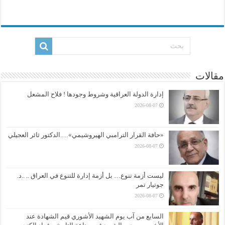
مقالات
إدارة الدولة العراقية وشروط وجودها ! فلاح المشعل
2026-08-07
«حافة القرار الترامبي الهيروشيمي»….الدكتور ثائر العجيلي
2026-08-07
ليست أزمة تنوع… بل أزمة إدارة للتنوع في العراق .. ..د.
جوتيار تمر
2026-08-07
السابع من آب يوم الشهيد الأشوري قيم الشهادة عند