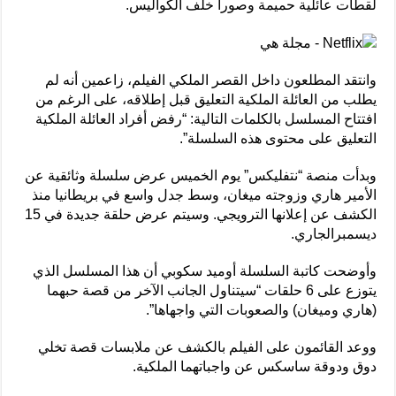
لقطات عائلية حميمة وصورا خلف الكواليس.
وانتقد المطلعون داخل القصر الملكي الفيلم، زاعمين أنه لم
يطلب من العائلة الملكية التعليق قبل إطلاقه، على الرغم من
افتتاح المسلسل بالكلمات التالية: “رفض أفراد العائلة الملكية
التعليق على محتوى هذه السلسلة”.
وبدأت منصة “نتفليكس” يوم الخميس عرض سلسلة وثائقية عن
الأمير هاري وزوجته ميغان، وسط جدل واسع في بريطانيا منذ
الكشف عن إعلانها الترويجي. وسيتم عرض حلقة جديدة في 15
ديسمبرالجاري.
وأوضحت كاتبة السلسلة أوميد سكوبي أن هذا المسلسل الذي
يتوزع على 6 حلقات “سيتناول الجانب الآخر من قصة حبهما
(هاري وميغان) والصعوبات التي واجهاها”.
ووعد القائمون على الفيلم بالكشف عن ملابسات قصة تخلي
دوق ودوقة ساسكس عن واجباتهما الملكية.