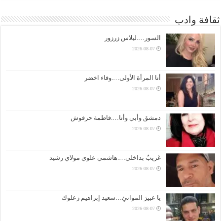
ثقافة وادب
السور….ليلاس زرزور
2026-08-07
أنا المرأة الأولى….وفاء اخضر
2026-08-07
دمشق وأبي وأنا….فاطمة حرفوش
2026-08-07
غريبٌ بداخلي….هاشمي علوي مولاي رشيد
2026-08-07
يا عبيرَ الموانئِ…سعيد إبراهيم زعلوك
2026-08-07