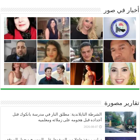
أخبار في صور
تقارير مصورة
الشرطة التايلاندية: مطلق النار في مدرسة بانكوك قتل
أجداده قبل هجومه على زملائه ومعلميه
2026-08-07
ترامب ينقذ طفلا من السقوط على المسرح ويحول الموقف