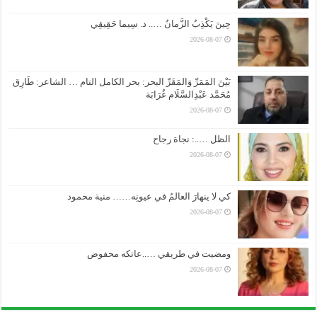
حِينَ يَكْذِبُ الزَّمانُ ….. د. سِيما حَقِيقِي
2026-08-07
بَيْنَ المَمَرِّ وَالمَقَرِّ البحر: بحر الكامل التام … الشاعر: طَارِق
مُحَمَّد عَبْدِالسَّلَام غُرَابَة
2026-08-07
الظل …..: نجاة رجاح
2026-08-07
كي لا ينهارَ العالمُ في عيونِه…… منية محمود
2026-08-07
ومضيت في طريقي …..عاتكه محفوض
2026-08-07