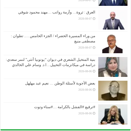
2026-08-07
العرق : ثروة… وأزمة رواتب …مهند محمود شوقي
2026-08-07
من وراء المسيرة الخضراء / الجزء الخامس …. تطوان :
مصطفى منيغ
2026-08-07
بنية المتخيل الشعري في ديوان “يوتوبيا أنثى” لنمر سعدي:
دراسة في ميكانزمات التخييل…ا.د. وسام علي الخالدي
2026-08-06
بعض الأجوبة لأسئلة الوطن … نعيم عبد مهلهل
2026-08-06
#ترقيع #الفشل بالكرامة …#سناء وتوت
2026-08-06