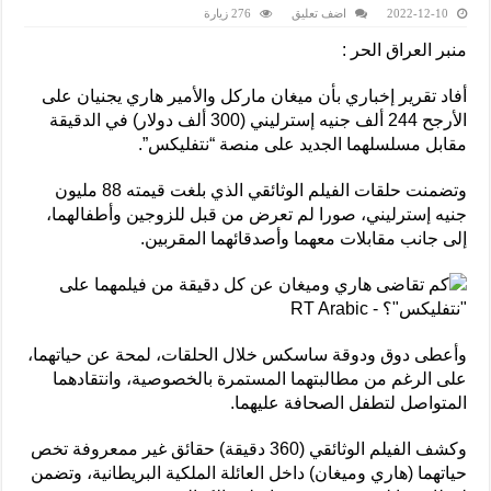
2022-12-10
اضف تعليق
276 زيارة
منبر العراق الحر :
أفاد تقرير إخباري بأن ميغان ماركل والأمير هاري يجنيان على
الأرجح 244 ألف جنيه إسترليني (300 ألف دولار) في الدقيقة
مقابل مسلسلهما الجديد على منصة “نتفليكس”.
وتضمنت حلقات الفيلم الوثائقي الذي بلغت قيمته 88 مليون
جنيه إسترليني، صورا لم تعرض من قبل للزوجين وأطفالهما،
إلى جانب مقابلات معهما وأصدقائهما المقربين.
وأعطى دوق ودوقة ساسكس خلال الحلقات، لمحة عن حياتهما،
على الرغم من مطالبتهما المستمرة بالخصوصية، وانتقادهما
المتواصل لتطفل الصحافة عليهما.
وكشف الفيلم الوثائقي (360 دقيقة) حقائق غير ممعروفة تخص
حياتهما (هاري وميغان) داخل العائلة الملكية البريطانية، وتضمن