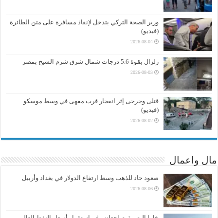
وزير الصحة التركي يتدخل لإنقاذ مسافرة على متن الطائرة
(فيديو)
2026-08-04
زلزال بقوة 5.6 درجات شمال شرق شرم الشيخ بمصر
2026-08-03
قتلى وجرحى إثر انفجار قرب مقهى في وسط موسكو
(فيديو)
2026-08-02
مال واعمال
صعود حاد للذهب وسط ارتفاع الدولار في بغداد وأربيل
2026-08-06
خاما البصرة يتراجعان رغم استقرار أسعار النفط العالمي