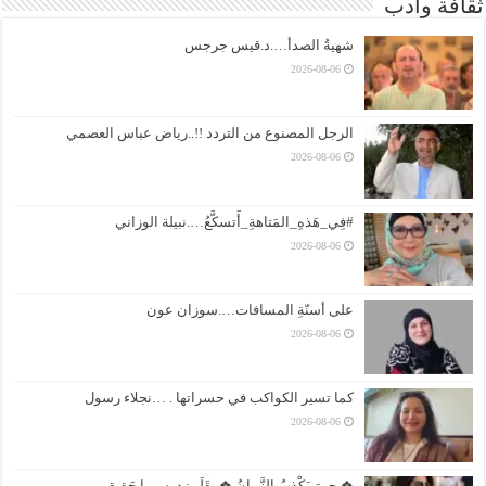
ثقافة وادب
شهيةُ الصدأ….د.قيس جرجس
2026-08-06
الرجل المصنوع من التردد !!..رياض عباس العصمي
2026-08-06
#فِي_هَذهِ_المَتاهةِ_أَتسكَّعُ….نبيلة الوزاني
2026-08-06
على أسنّةِ المسافات….سوزان عون
2026-08-06
كما تسير الكواكب في حسراتها . …نجلاء رسول
2026-08-06
❖ حِينَ يَكْذِبُ الزَّمانُ ❖ بِقَلَمِ: د. سِيما حَقِيقِي