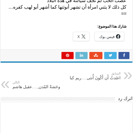
عصب الحب لم تجف سيالته في هذه البلاد
كل ذلك لا يثني امرأة أن تشهر أنوثتها كما أشهر أبو لهب كفره…
==
شارك هذا الموضوع:
فيس بوك
X
السابق
اعتَدتُ أَن أَكُونَ أُنثى….ريم كبا
التالي
وحَشةّ المّدن ِ….عقيل هاشم
اترك رد