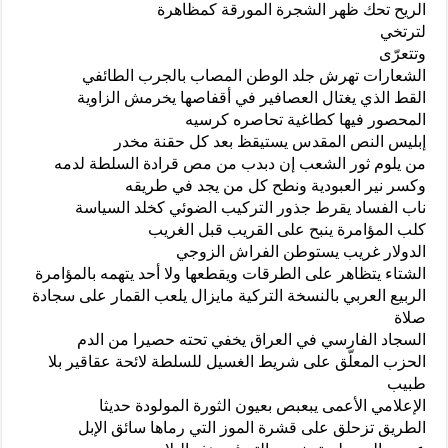
الريح تحك ظهر الشجرة المورقة كمظاهرة
لترتخي
وتتعرّى
الشعارات تهرش جلد الوطن المصاب بالجرب الطائفي
القط الذي يغتال العصافير في أقفاصها يخرمش الزاوية
المحصور فيها كطاغية تحاصره كرسيه
إبليس النص المقدس يستيقظ بعد كل حقنة مخدر
من يلوم ثور الشعب إن دبدب من مص قرادة السلطة لدمه
وكسر نير العبودية ونطح كل من يجد في طريقه
ناب الفساد يقرط جذور التركيب الضوئي كخلد السياسة
كلب المؤامرة ينبح على القريب قبل الغريب
الدولار غريب يستوطن الفراش الزوجي
الشتاء يتظاهر على الطرقات ويقطعها ولا أحد يتهمه بالمؤامرة
الربيع العربي بالنسخة التركية مايزال يلعب القمار على سجادة
صلاة
السجاد الفارسي في العراق يخفي تحته حصيرا من الدم
الحزب المعلّق على شريط الغسيل للسلطة لائحة عقاقير بلا
طبيب
الإعلامي الأعمى يبعبص بعيون الثورة المولودة حديثا
الطريق تزحلق على قشرة الموز التي رماها سائق الإبل