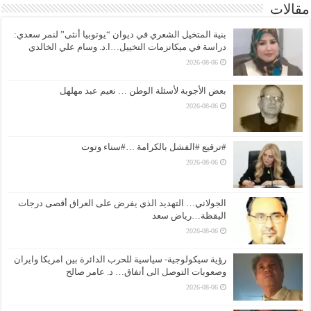
مقالات
بنية المتخيل الشعري في ديوان “يوتوبيا أنثى” لنمر سعدي:
دراسة في ميكانزمات التخييل…ا.د. وسام علي الخالدي
2026-08-06
بعض الأجوبة لأسئلة الوطن … نعيم عبد مهلهل
2026-08-06
#ترقيع #الفشل بالكرامة …#سناء وتوت
2026-08-06
الجولاني… التهديد الذي يفرض على العراق أقصى درجات
اليقظة…رياض سعد
2026-08-06
رؤية سيكولوجية- سياسية للحرب الدائرة بين امريكا وايران
وصعوبات التوصل الى أتفاق… د. عامر صالح
2026-08-06