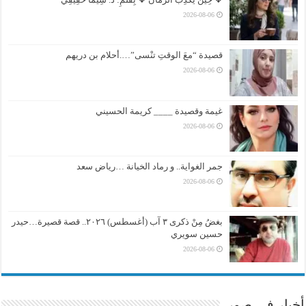
2026-08-06
قصيدة “معَ الوقتِ تنْسى”….أحلام بن دريهم
2026-08-06
غيمة وقصيدة ____ كريمة الحسيني
2026-08-06
جمر الغواية.. و رماد الخيانة …رياض سعد
2026-08-06
بغضُ مِنْ ذكرى ٣ آب (أغسطس) ٢٠٢٦.. قصة قصيرة…حيدر
حسين سويري
2026-08-06
أخبار في صور