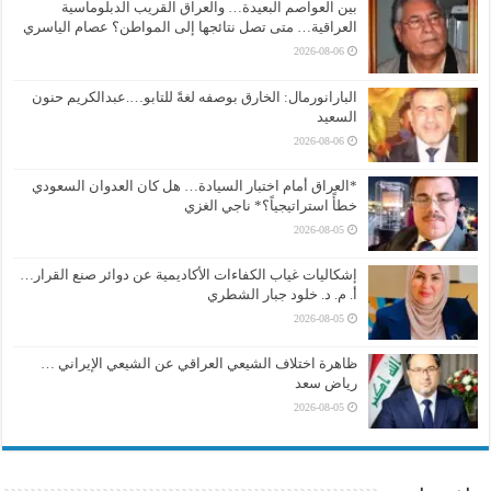
بين العواصم البعيدة… والعراق القريب الدبلوماسية
العراقية… متى تصل نتائجها إلى المواطن؟ عصام الياسري
2026-08-06
البارانورمال: الخارق بوصفه لغةً للتابو….عبدالكريم حنون
السعيد
2026-08-06
*العراق أمام اختبار السيادة… هل كان العدوان السعودي
خطأً استراتيجياً؟* ناجي الغزي
2026-08-05
إشكاليات غياب الكفاءات الأكاديمية عن دوائر صنع القرار…
أ. م. د. خلود جبار الشطري
2026-08-05
ظاهرة اختلاف الشيعي العراقي عن الشيعي الإيراني …
رياض سعد
2026-08-05