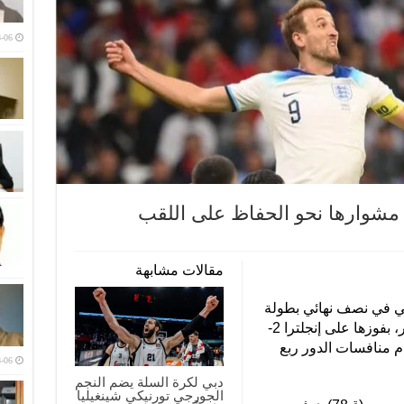
-06
 مشوارها نحو الحفاظ على اللقب
مقالات مشابهة
ي في نصف نهائي بطولة
كأس العالم 2022 المقامة حاليا في قطر، بفوزها على إنجلترا 2-
م منافسات الدور ربع
-06
دبي لكرة السلة يضم النجم
الجورجي تورنيكي شينغيليا