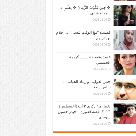
❖ حِينَ يَكْذِبُ الزَّمانُ ❖ بِقَلَمِ: د.
سِيما حَقِيقِي
2026-08-06
قصيدة “معَ الوقتِ تنْسى”….أحلام
بن دريهم
2026-08-06
غيمة وقصيدة ____ كريمة
الحسيني
2026-08-06
جمر الغواية.. و رماد الخيانة …
رياض سعد
2026-08-06
بغضُ مِنْ ذكرى ٣ آب (أغسطس)
٢٠٢٦.. قصة قصيرة…حيدر حسين
سويري
2026-08-06