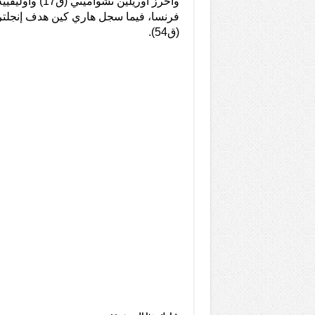
فرنسا، فيما سجل هاري كين هدف إنجلترا
(ق54).