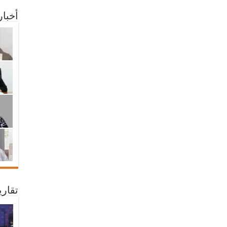
أخبا
تقار