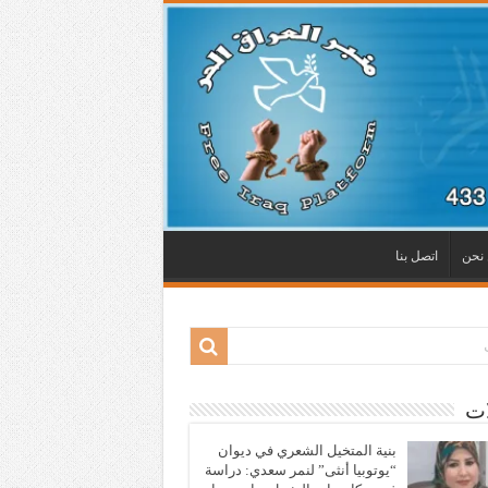
نحن
اتصل بنا
ات
بنية المتخيل الشعري في ديوان
“يوتوبيا أنثى” لنمر سعدي: دراسة