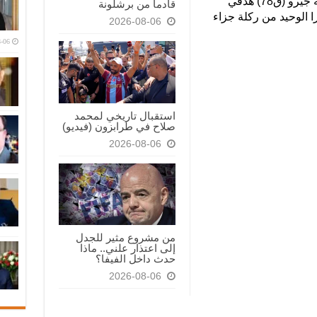
وأحرز أوريلين تشواميني (ق17) وأوليفييه جيرو (ق78) هدفي
قادماً من برشلونة
 الوحيد من ركلة جزاء
2026-08-06
-06
استقبال تاريخي لمحمد
صلاح في طرابزون (فيديو)
2026-08-06
من مشروع مثير للجدل
إلى اعتذار علني.. ماذا
حدث داخل الفيفا؟
2026-08-06