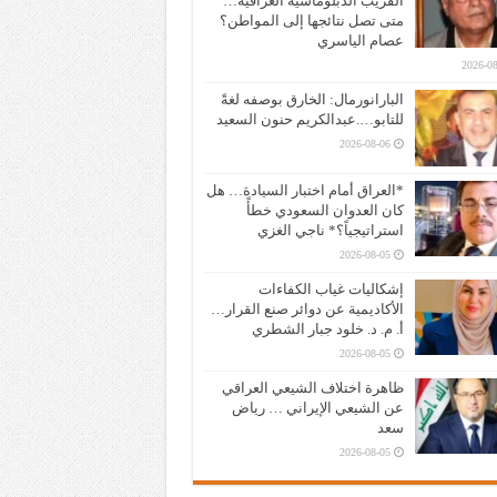
القريب الدبلوماسية العراقية…
متى تصل نتائجها إلى المواطن؟
عصام الياسري
2026-08
البارانورمال: الخارق بوصفه لغةً
للتابو….عبدالكريم حنون السعيد
2026-08-06
*العراق أمام اختبار السيادة… هل
كان العدوان السعودي خطأً
استراتيجياً؟* ناجي الغزي
2026-08-05
إشكاليات غياب الكفاءات
الأكاديمية عن دوائر صنع القرار…
أ. م. د. خلود جبار الشطري
2026-08-05
ظاهرة اختلاف الشيعي العراقي
عن الشيعي الإيراني … رياض
سعد
2026-08-05