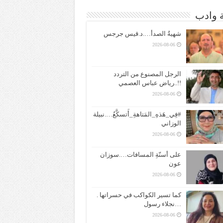
ة وادب
شهيةُ الصدأ….د.قيس جرجس
2026-08-06
الرجل المصنوع من التردد
!!..رياض عباس العصمي
2026-08-06
#فِي_هَذهِ_المَتاهةِ_أَتسكَّعُ….نبيلة
الوزاني
2026-08-06
على أسنّةِ المسافات….سوزان
عون
2026-08-06
كما تسير الكواكب في حسراتها .
…نجلاء رسول
2026-08-06