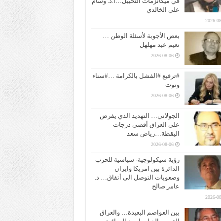
في ميكانزمات التخييل…ا.د. وسام
علي الخالدي
2026-08
بعض الأجوبة لأسئلة الوطن …
نعيم عبد مهلهل
2026-08-06
#ترقيع #الفشل بالكرامة …#سناء
وتوت
2026-08-06
الجولاني… التهديد الذي يفرض
على العراق أقصى درجات
اليقظة…رياض سعد
2026-08-06
رؤية سيكولوجية- سياسية للحرب
الدائرة بين امريكا وايران
وصعوبات التوصل الى أتفاق… د.
عامر صالح
2026-08
بين العواصم البعيدة… والعراق