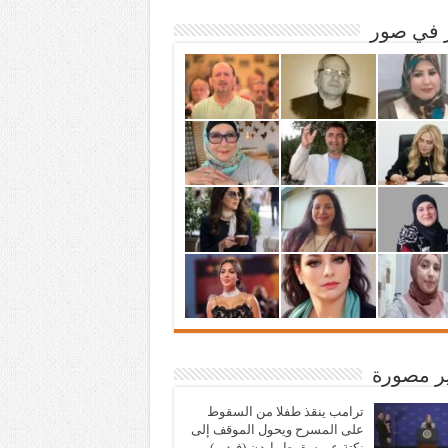
ر في صور
ير مصورة
ترامب ينقذ طفلا من السقوط
على المسرح ويحول الموقف إلى
نكتة عن سقوط بايدن (فيديو)