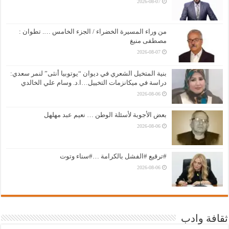
2026-08-07
من وراء المسيرة الخضراء / الجزء الخامس …. تطوان :
مصطفى منيغ
2026-08-07
بنية المتخيل الشعري في ديوان “يوتوبيا أنثى” لنمر سعدي:
دراسة في ميكانزمات التخييل…ا.د. وسام علي الخالدي
2026-08-06
بعض الأجوبة لأسئلة الوطن … نعيم عبد مهلهل
2026-08-06
#ترقيع #الفشل بالكرامة …#سناء وتوت
2026-08-06
ثقافة وادب