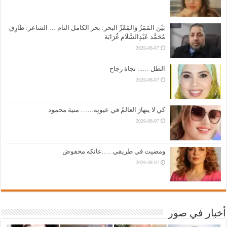
بَيْنَ المَمَرِّ وَالمَقَرِّ البحر: بحر الكامل التام … الشاعر: طَارِق
مُحَمَّد عَبْدِالسَّلَام غُرَابَة
2026-08-07
الظل …..: نجاة رجاح
2026-08-07
كي لا ينهارَ العالمُ في عيونِه…… منية محمود
2026-08-07
ومضيت في طريقي …..عاتكه محفوض
2026-08-07
أخبار في صور