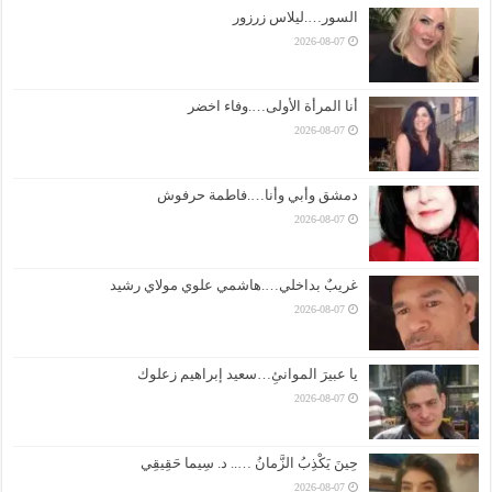
السور….ليلاس زرزور
2026-08-07
أنا المرأة الأولى….وفاء اخضر
2026-08-07
دمشق وأبي وأنا….فاطمة حرفوش
2026-08-07
غريبٌ بداخلي….هاشمي علوي مولاي رشيد
2026-08-07
يا عبيرَ الموانئِ…سعيد إبراهيم زعلوك
2026-08-07
حِينَ يَكْذِبُ الزَّمانُ ….. د. سِيما حَقِيقِي
2026-08-07