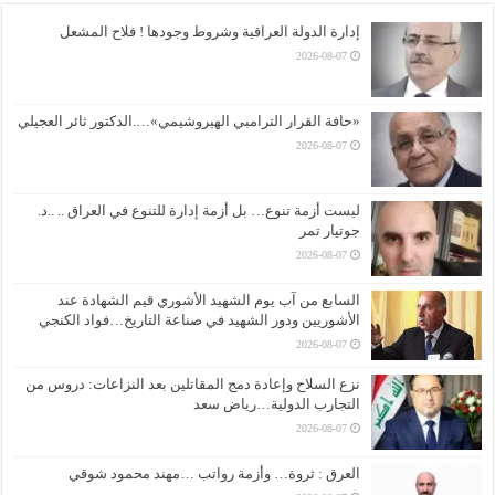
إدارة الدولة العراقية وشروط وجودها ! فلاح المشعل
2026-08-07
«حافة القرار الترامبي الهيروشيمي»….الدكتور ثائر العجيلي
2026-08-07
ليست أزمة تنوع… بل أزمة إدارة للتنوع في العراق .. ..د.
جوتيار تمر
2026-08-07
السابع من آب يوم الشهيد الأشوري قيم الشهادة عند
الأشوريين ودور الشهيد في صناعة التاريخ…فواد الكنجي
2026-08-07
نزع السلاح وإعادة دمج المقاتلين بعد النزاعات: دروس من
التجارب الدولية…رياض سعد
2026-08-07
العرق : ثروة… وأزمة رواتب …مهند محمود شوقي