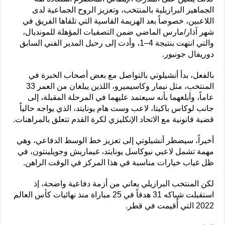
الجماهير البرازيلية بالمنتخب، وتعزيز الروح الجماعية لدى
اللاعبين، خصوصاً بعد الهزيمة القاسية التي تلقاها الفريق في
شهر آذار/مارس الماضي ضمن التصفيات المؤهلة للمونديال،
والتي انتهت بنتيجة 4–1، وأدت إلى رحيل المدير الفني السابق
دوريفال جونيور.
بالفعل، بدأ أنشيلوتي بالتواصل مع بعض أصحاب الخبرة في
المنتخب، مثل نيمار وكاسيميرو، اللذين يبلغان من العمر 33
عاماً، وأبلغهما بأنه سيعتمد عليهما في المرحلة المقبلة، إلى
جانب لوكاس باكيتا، لاعب وست هام يونايتد، الذي يواجه حالياً
قضية قانونية مع الاتحاد الإنكليزي لكرة القدم تتعلق بالمراهنات.
أخيراً، سيضطر أنشيلوتي إلى تعزيز خط الوسط الدفاعي، وهي
مهمة تشمل لاعبي نيوكاسل يونايتد، غيماريش وجويلينتون، في
ظل غياب خيارات مناسبة في هذا المركز في الوقت الراهن.
لكن المنتخب البرازيلي يعاني من أزمة دفاعية واضحة، إذ
استقبلت شباكه 31 هدفاً في 25 مباراة منذ نهائيات كأس العالم
2022 التي أُقيمت في قطر.