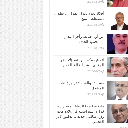
2026-08-09
أفكار لعدم تكرار الفرار … تطوان
: مصطفى منيغ
2026-08-09
بين أول قذيفة وآخر اعتذار
….محمود الجاف
2026-08-09
اتفاقية مكة …والتساؤلات عن
المغزى…عبد الخالق الفلاح
2026-08-09
يوم 8 /8 والفرح لآخر مرة! فلاح
المشعل
2026-08-08
«اتفاقية مكة للدفاع المشترك»..
قراءة استراتيجية في ولادة محور
ردع إسلامي جديد…الدكتور ثائر
العجيلي
2026-08