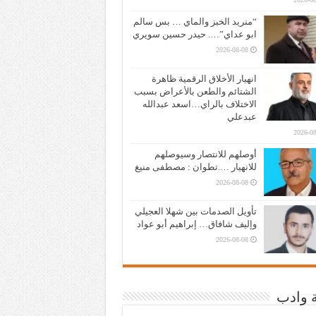
“منريد الخبز والماي … بس سالم
ابو عداي”…. حيدر حسين سويري
2026-08-08
انهيار الأخلاق الرقمية ظاهرة
الشتائم والطعن بالأعراض بسبب
الاختلاف بالراي…اسعد عبدالله
عبدعلي
2026-08
أوصلهم للانتصار وسيوصلهم
للانهيار ….تطوان : مصطفى منيغ
2026-08-08
تأويل الصدمات بين شهلا العجيلي
وإليف شافاق… إبراهيم أبو عواد
2026-08-08
ة وادب