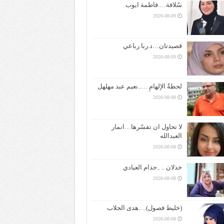
سُلافة….فاطمة ايوب
2026-08-09
قصيدتان…د.ربا رباعي
2026-08-09
لحظةُ الإلهامِ …..نعيم عبد مهلهل
2026-08-08
لا تحاول ان تفسّرها…انمار
العبدالله
2026-08-08
خذلان .. ..حذام العبادي
2026-08-08
(خليط فصول).. ..هدى الجلاب
2026-08-08