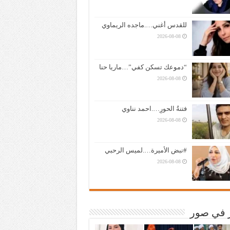
للقدس أغني….ماجده الريماوي
2026-08-08
“دموعك تسكن كفي”…ماريا حنا
2026-08-08
فتنةُ الحورِ….احمد نناوي
2026-08-08
#نبض الأميرة….لميس الرحبي
2026-08-08
ر في صور