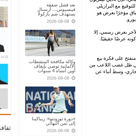
بعد فشل صفقة
وقيع مع البرازيلي
فينسيوس… آرسنال
باق مؤخرًا بعرض هو
يستهدف ضم باركولا
2026-08-08
لآخر بعرض رسمي، إلا
ونه عرضًا حقيقيًا.
-08
منفتح على فكرة بيع
وكالة مكافحة المنشطات
 في ظل غضب اللاعب من
الألمانية توصي بإيقاف
أوين أنساه 4 سنوات
جاري، وسط أنباء عن
2026-08-08
«دورة تورونتو»: ريباكينا
إلى ثمن النهائي
ثقاف
2026-08-08