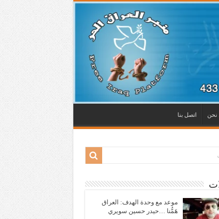
نحن
اتصل بنا
ات
موعد مع وحدة الهدف: العراق
هَمُّنا …حيدر حسين سويري