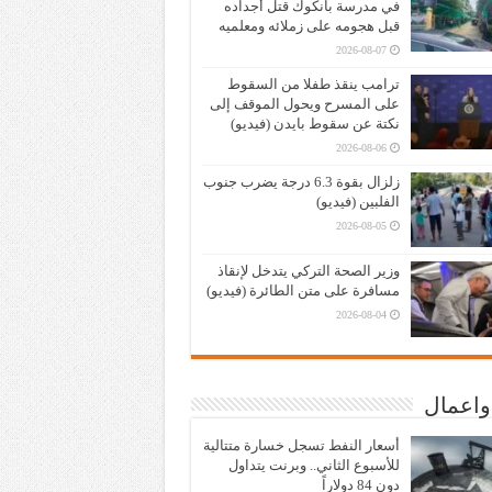
في مدرسة بانكوك قتل أجداده
قبل هجومه على زملائه ومعلميه
2026-08-07
ترامب ينقذ طفلا من السقوط
على المسرح ويحول الموقف إلى
نكتة عن سقوط بايدن (فيديو)
2026-08-06
زلزال بقوة 6.3 درجة يضرب جنوب
الفلبين (فيديو)
2026-08-05
وزير الصحة التركي يتدخل لإنقاذ
مسافرة على متن الطائرة (فيديو)
2026-08-04
واعمال
أسعار النفط تسجل خسارة متتالية
للأسبوع الثاني.. وبرنت يتداول
دون 84 دولاراً