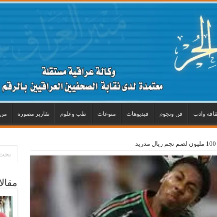
قافة وادب
فن ونجوم
فيديوهات
منوعات
طب وعلوم
تقارير مصورة
من 
مقال