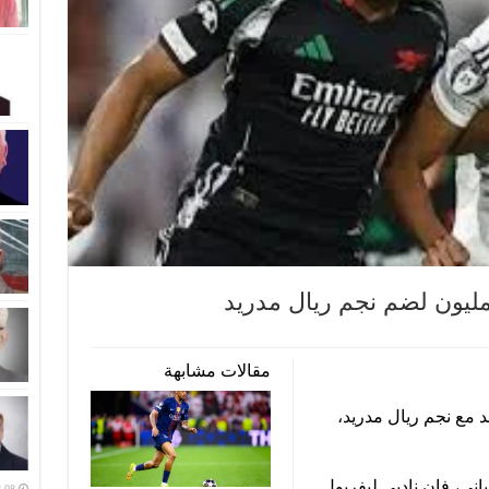
مقالات مشابهة
د مع نجم ريال مدريد،
سباني، فإن ناديي ليفربول
-08