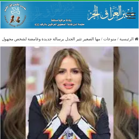
الرئيسية
/
منوعات
/
مها الصغير تثير الجدل برسالة جديدة وغامضة لشخص مجهول