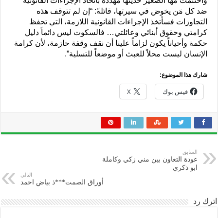
واختتمت مها الصغير حديثها مهددةً باتخاذ الإجراءات القانونية
ضد كل مَن يخوض في سيرتها، قائلةً: “إن لم تتوقف هذه
التجاوزات فسأتخذ الإجراءات القانونية اللازمة، التي تحفظ
كرامتي وحقوق أبنائي وعائلتي… فالسكوت ليس دائماً دليل
حكمة وأحياناً يكون لزاماً علينا أن نقف وقفة حازمة، لأن كرامة
الإنسان ليست محلاً للعبث أو موضعاً للتسلية”.
شارك هذا الموضوع:
فيس بوك
X
السابق
عودة التعاون بين مني زكي وكاملة
ابو ذكري
التالي
أوراق الصمت***ذ بياض احمد
اترك رد