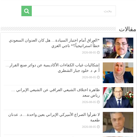
مقالات
*العراق أمام اختبار السيادة… هل كان العدوان السعودي
خطأً استراتيجياً؟* ناجي الغزي
2026-08-05
إشكاليات غياب الكفاءات الأكاديمية عن دوائر صنع القرار…
أ. م. د. خلود جبار الشطري
2026-08-05
ظاهرة اختلاف الشيعي العراقي عن الشيعي الإيراني …
رياض سعد
2026-08-05
لا تقرأوا الصراع الأميركي الإيراني بعين واحدة….د. عدنان
طعمة
2026-08-05