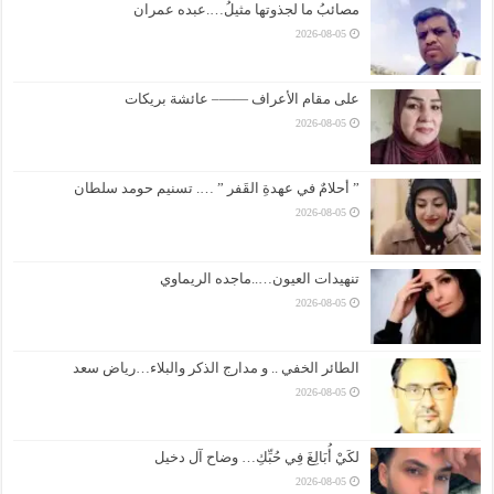
مصائبُ ما لجذوتها مثيلُ….عبده عمران
2026-08-05
على مقام الأعراف ——– عائشة بريكات
2026-08-05
” أحلامٌ في عهدةِ القَفر ” …. تسنيم حومد سلطان
2026-08-05
تنهيدات العيون…..ماجده الريماوي
2026-08-05
الطائر الخفي .. و مدارج الذكر والبلاء…رياض سعد
2026-08-05
لكَيْ أُبَالِغَ فِي حُبِّكِ… وضاح آل دخيل
2026-08-05