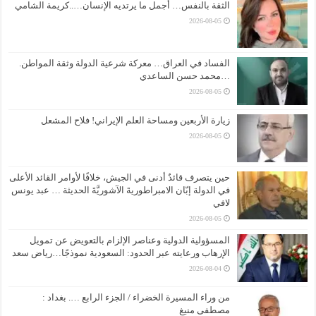
الثقة بالنفس… أجمل ما يرتديه الإنسان…..كريمة الشامي
2026-08-05
الفساد في العراق… معركة شرعية الدولة وثقة المواطن.
…محمد حسن الساعدي
2026-08-05
زيارة الأربعين ومساحة العلم الإيراني! فلاح المشعل
2026-08-05
حين يتصرف قائدٌ أدنى في الجيش، خلافًا لأوامر القائد الأعلى
في الدولة إبّان الامبراطوريةَ الآشوريَّةَ الحديثة … عبد يونس
لافي
2026-08-05
المسؤولية الدولية وعناصر الإلزام بالتعويض عن تمويل
الإرهاب ورعايته عبر الحدود: السعودية نموذجًا…رياض سعد
2026-08-04
من وراء المسيرة الخضراء / الجزء الرابع …. بغداد :
مصطفى منيغ