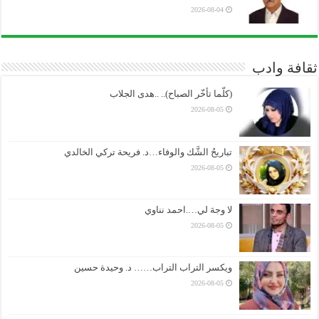
2026-08-04
ثقافة وادب
(كلّما تأخّر الصباح).. ..هدى الجلاب
2026-08-05
تباريحُ الشَّك والوفاء…د. فريحة تركي الخالدي
2026-08-05
لا وجهَ لي….احمد نناوي
2026-08-05
ويكسر التراب التراب…… د. وحيدة حسين
2026-08-05