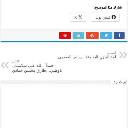
شارك هذا الموضوع:
فيس بوك
X
السابق
لغةَ الحزنِ الصامتة…رياض العصمي
التالي
حمداً .. لله على سلامتك..
ياوطني…طارق محسن حمادي
اترك رد