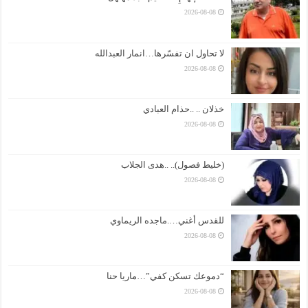
2026-08-08
لا تحاول ان تفسّرها…انمار العبدالله
2026-08-08
خذلان .. ..حذام العبادي
2026-08-08
(خليط فصول).. ..هدى الجلاب
2026-08-08
للقدس أغني….ماجده الريماوي
2026-08-08
“دموعك تسكن كفي”…ماريا حنا
2026-08-08