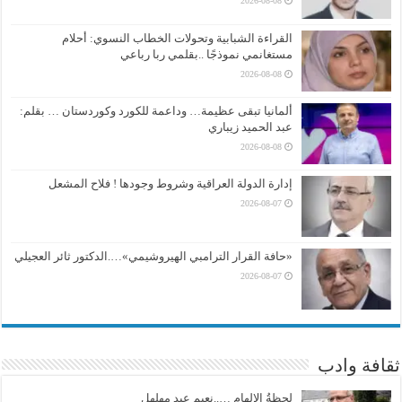
2026-08-08
القراءة الشبابية وتحولات الخطاب النسوي: أحلام
مستغانمي نموذجًا ..بقلمي ربا رباعي
2026-08-08
ألمانيا تبقى عظيمة… وداعمة للكورد وكوردستان … بقلم:
عبد الحميد زيباري
2026-08-08
إدارة الدولة العراقية وشروط وجودها ! فلاح المشعل
2026-08-07
«حافة القرار الترامبي الهيروشيمي»….الدكتور ثائر العجيلي
2026-08-07
ثقافة وادب
لحظةُ الإلهامِ …..نعيم عبد مهلهل