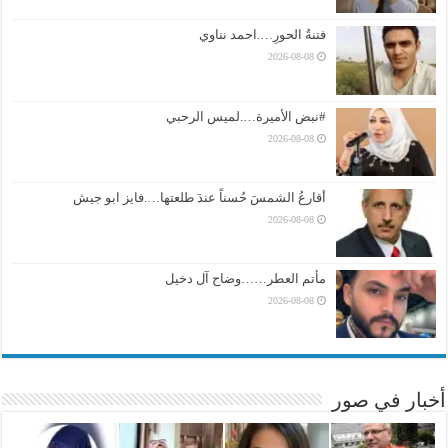
فتنةُ الحورِ….احمد نناوي
2026-08-08
#نبض الأميرة….لميس الرحبي
2026-08-08
أقارعُ الشمسَ حُسناً عندَ طلعتها….فايز ابو جيش
2026-08-08
مأتم العطر……وضاح آل دخيل
2026-08-08
أخبار في صور