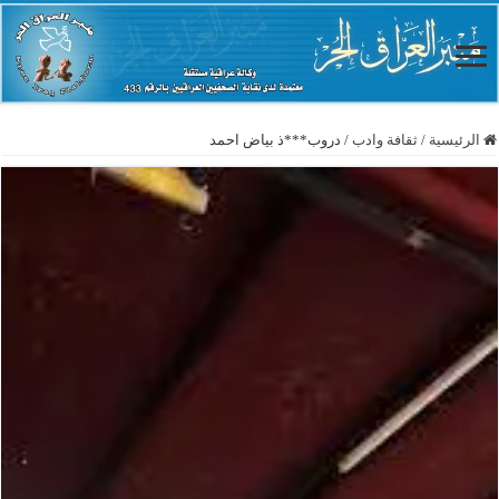
الرئيسية
/
ثقافة وادب
/
دروب***ذ بياض احمد