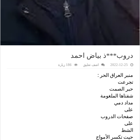
دروب***ذ بياض احمد
2022-12-25
اضف تعليق
186 زيارة
منبر العراق الحر :
تجرعت
حبر الصمت
شفتاها الملغومة
مداد دمي
على
صفحات الدروب
على
الشط
حيت تكسر الأمواج