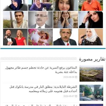
تقارير مصورة
البنتاغون يرفع السرية عن حادثة تحطم جسم طائر مجهول
بداخله جثة بشرية
2026-08-08
الشرطة التايلاندية: مطلق النار في مدرسة بانكوك قتل
أجداده قبل هجومه على زملائه ومعلميه
2026-08-07
ترامب ينقذ طفلا من السقوط على المسرح ويحول الموقف