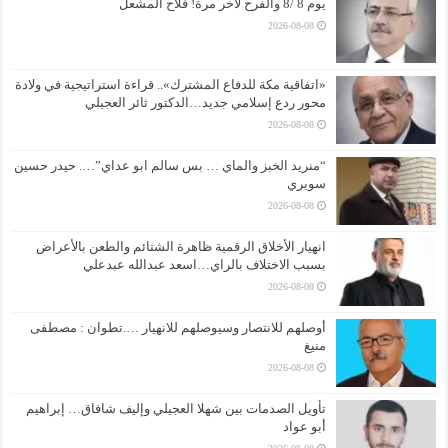
يوم 8 /8 والفرح لآخر مرة! فلاح المشعل
2026-08-08
«اتفاقية مكة للدفاع المشترك».. قراءة استراتيجية في ولادة
محور ردع إسلامي جديد…الدكتور ثائر العجيلي
2026-08-08
“منريد الخبز والماي … بس سالم ابو عداي”…. حيدر حسين
سويري
2026-08-08
انهيار الأخلاق الرقمية ظاهرة الشتائم والطعن بالأعراض
بسبب الاختلاف بالراي…اسعد عبدالله عبدعلي
2026-08-08
أوصلهم للانتصار وسيوصلهم للانهيار ….تطوان : مصطفى
منيغ
2026-08-08
تأويل الصدمات بين شهلا العجيلي وإليف شافاق… إبراهيم
أبو عواد