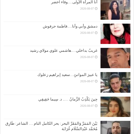
أنا المرأة الأولى….وفاء اخضر
2026-08-07
دمشق وأبي وأنا….فاطمة حرفوش
2026-08-07
غريبٌ بداخلي….هاشمي علوي مولاي رشيد
2026-08-07
يا عبيرَ الموانئِ…سعيد إبراهيم زعلوك
2026-08-07
حِينَ يَكْذِبُ الزَّمانُ ….. د. سِيما حَقِيقِي
2026-08-07
بَيْنَ المَمَرِّ وَالمَقَرِّ البحر: بحر الكامل التام … الشاعر: طَارِق
مُحَمَّد عَبْدِالسَّلَام غُرَابَة