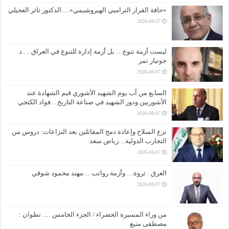
«حافة القرار الترامبي الهيروشيمي»….الدكتور ثائر العجيلي
2026-08-07
ليست أزمة تنوع… بل أزمة إدارة للتنوع في العراق .. ..د.
جوتيار تمر
2026-08-07
السابع من آب يوم الشهيد الأشوري قيم الشهادة عند
الأشوريين ودور الشهيد في صناعة التاريخ…فواد الكنجي
2026-08-07
نزع السلاح وإعادة دمج المقاتلين بعد النزاعات: دروس من
التجارب الدولية…رياض سعد
2026-08-07
العرق : ثروة… وأزمة رواتب …مهند محمود شوقي
2026-08-07
من وراء المسيرة الخضراء / الجزء الخامس …. تطوان :
مصطفى منيغ