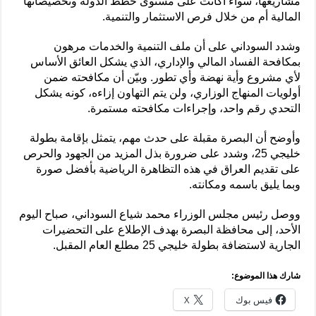
مشاريعها، سواء أكانت على مستوى خطط الدولة وتخصيصاتها
المالية أم من خلال فرص الاستثمار والتنمية.
وشدد السوداني على أن ملف التنمية والخدمات مرهون
بمكافحة الفساد المالي والإداري، الذي يشكل العائق الأساس
لأي مشروع وأية نهضة وأي تطور. وبيّن أن مكافحته ضمن
أولويات المنهاج الوزاري، ولن يتم التهاون إزاءه، كونه يشكل
التحدي رقم واحد، وإجراءات مكافحته مستمرة.
وأوضح أن البصرة مقبلة على حدث مهم، يتمثل بإقامة بطولة
خليجي 25، وشدد على ضرورة بذل المزيد من الجهود والحرص
على تقديم العراق في هذه التظاهرة الرياضية بأفضل صورة
وبما يليق باسمه ومكانته.
ووصل رئيس مجلس الوزراء محمد شياع السوداني، صباح اليوم
الأحد، إلى محافظة البصرة بهدف الإطلاع على التحضيرات
الجارية لاستضافة بطولة خليجي 25 مطلع العام المقبل.
شارك هذا الموضوع:
فيس بوك
X