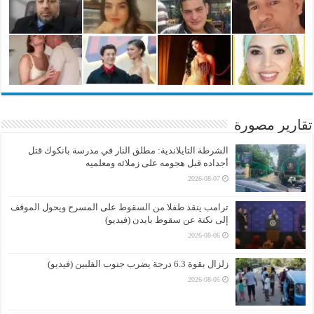
تقارير مصورة
الشرطة التايلاندية: مطلق النار في مدرسة بانكوك قتل
أجداده قبل هجومه على زملائه ومعلميه
2026-08-07
ترامب ينقذ طفلا من السقوط على المسرح ويحول الموقف
إلى نكتة عن سقوط بايدن (فيديو)
2026-08-06
زلزال بقوة 6.3 درجة يضرب جنوب الفلبين (فيديو)
2026-08-05