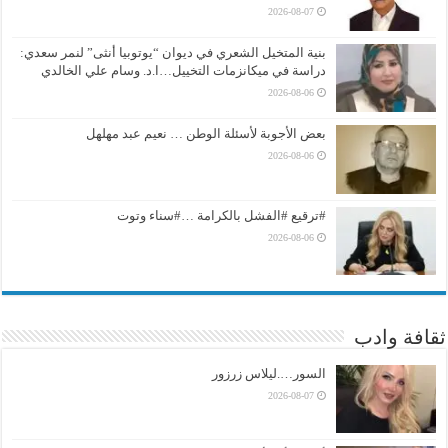
2026-08-07
بنية المتخيل الشعري في ديوان “يوتوبيا أنثى” لنمر سعدي:
دراسة في ميكانزمات التخييل…ا.د. وسام علي الخالدي
2026-08-06
بعض الأجوبة لأسئلة الوطن … نعيم عبد مهلهل
2026-08-06
#ترقيع #الفشل بالكرامة …#سناء وتوت
2026-08-06
ثقافة وادب
السور….ليلاس زرزور
2026-08-07