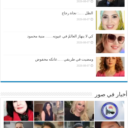
2026-08-07
الظل …..: نجاة رجاح
2026-08-07
كي لا ينهارَ العالمُ في عيونِه…… منية محمود
2026-08-07
ومضيت في طريقي …..عاتكه محفوض
2026-08-07
أخبار في صور