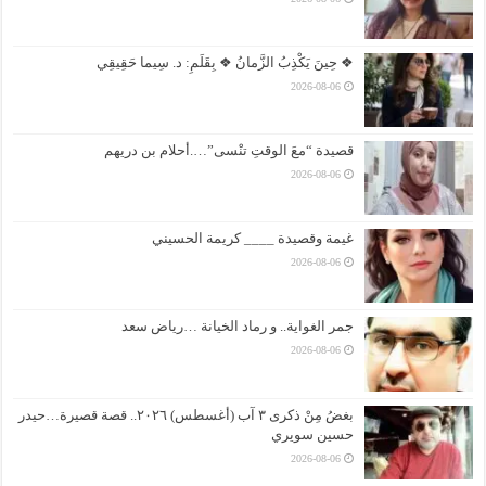
❖ حِينَ يَكْذِبُ الزَّمانُ ❖ بِقَلَمِ: د. سِيما حَقِيقِي
2026-08-06
قصيدة “معَ الوقتِ تنْسى”….أحلام بن دريهم
2026-08-06
غيمة وقصيدة ____ كريمة الحسيني
2026-08-06
جمر الغواية.. و رماد الخيانة …رياض سعد
2026-08-06
بغضُ مِنْ ذكرى ٣ آب (أغسطس) ٢٠٢٦.. قصة قصيرة…حيدر
حسين سويري
2026-08-06