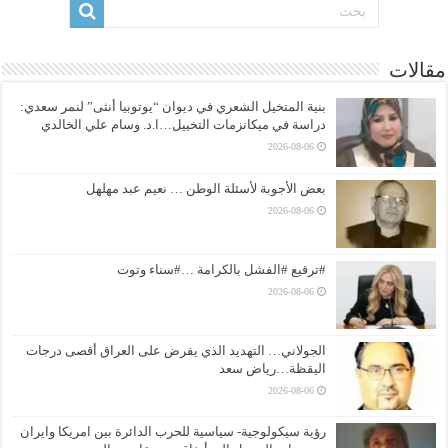
مقالات
بنية المتخيل الشعري في ديوان “يوتوبيا أنثى” لنمر سعدي:
دراسة في ميكانزمات التخييل…ا.د. وسام علي الخالدي
2026-08-06
بعض الأجوبة لأسئلة الوطن … نعيم عبد مهلهل
2026-08-06
#ترقيع #الفشل بالكرامة …#سناء وتوت
2026-08-06
الجولاني… التهديد الذي يفرض على العراق أقصى درجات
اليقظة…رياض سعد
2026-08-06
رؤية سيكولوجية- سياسية للحرب الدائرة بين امريكا وايران