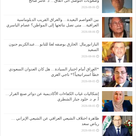
وصعوبات التوصل الى أتفاق… د. عامر صالح
2026-08-06
بين العواصم البعيدة… والعراق القريب الدبلوماسية
العراقية… متى تصل نتائجها إلى المواطن؟ عصام الياسري
2026-08-06
البارانورمال: الخارق بوصفه لغةً للتابو….عبدالكريم حنون
السعيد
2026-08-06
*العراق أمام اختبار السيادة… هل كان العدوان السعودي
خطأً استراتيجياً؟* ناجي الغزي
2026-08-05
إشكاليات غياب الكفاءات الأكاديمية عن دوائر صنع القرار…
أ. م. د. خلود جبار الشطري
2026-08-05
ظاهرة اختلاف الشيعي العراقي عن الشيعي الإيراني …
رياض سعد
2026-08-05