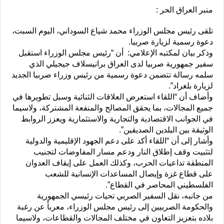
منبر العراق الحر :
تلقى رئيس مجلس الوزراء محمد شياع السوداني، اليوم السبت،
دعوة رسمية لزيارة صربيا.
وذكر بيان لمكتبه الإعلامي: أن “رئيس مجلس الوزراء استقبل
سفير جمهورية صربيا لدى العراق برانيسلاف جيجيلي الذي
سلمه رسالة تتضمن دعوة رسمية من رئيس وزراء صربيا الجديد
لزيارة بلغراد”.
وأضاف أن “اللقاء استعرض العلاقات الثنائية وسبل تطويرها في
جميع المجالات، بما يحقق المصالح والمنفعة المشتركة، ولاسيما
في الجوانب الاقتصادية والتجارية والاستثمارية ويعزز الروابط
الوثيقة بين البلدين الصديقين”.
وأشار إلى أن “اللقاء أكد على دعم الجهود الإقليمية والدولية
لتثبيت وقف إطلاق النار ودعم مسار المفاوضات لتجنيب
المنطقة تداعيات الحرب، وكذلك العمل على إيقاف العدوان
على قطاع غزة وإيصال المساعدات الإنسانية للشعب
الفلسطيني المحاصر في القطاع”.
من جانبه، نقل السفير الصربي تحيات رئيسي الجمهورية
والحكومة الصربيين إلى رئيس مجلس الوزراء، معرباً عن رغبة
بلاده بتعزيز التعاون في مختلف المجالات والقطاعات، ولاسيما