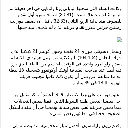
وكانت السلة التي سجلها الياباني يوتا واتانابي في آخر دقيقة من
الربع الثالث، جاعلا النتيجة (81-80) لصالح نتس، أول تقدم
للضيوف منذ بداية الربع الثاني (33-32)، قبل أن يضيف دورانت
رميتين حرتين ليعزز تقدم فريقه الذي لم يتخلف منذ حينها.
وسجل ديجونتي موراي 24 نقطة وجون كولينز 21 لأتلانتا الذي
أدرك التعادل (104-104)، إثر ثلاثية من آرون هوليداي، لكنه لم
يتقدم ولو لمرة واحدة في الوقت الحاسم من اللقاء، الذي برز
فيه أيضا عند صاحب الضيافة أونيكا أوكونغوو بتسجيله 18 نقطة
مع 13 متابعة، من دون أن يكون ذلك كافياً لتجنيب فريقه
الهزيمة الـ18 في 35 مباراة.
وعلق دورانت على هذا الانتصار، قائلا “أعتقد أننا كنا نقاتل من
أجل بعضنا البعض طيلة الشوط الثاني. قمنا ببعض التعديلات
فيما يخص طريقة لعب بعض شباننا ونجحنا في أن ننفذ بالشكل
الصحيح. نجحنا في إبطائهم بعض الشيء”.
وقدم زيون وليامسون، أفضل مباراة هجومية منذ وصوله إلى