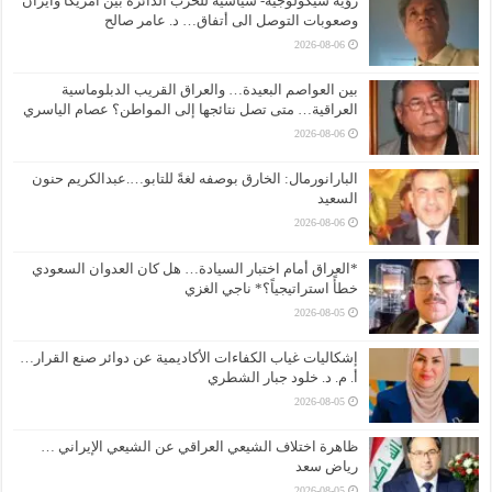
رؤية سيكولوجية- سياسية للحرب الدائرة بين امريكا وايران
وصعوبات التوصل الى أتفاق… د. عامر صالح
2026-08-06
بين العواصم البعيدة… والعراق القريب الدبلوماسية
العراقية… متى تصل نتائجها إلى المواطن؟ عصام الياسري
2026-08-06
البارانورمال: الخارق بوصفه لغةً للتابو….عبدالكريم حنون
السعيد
2026-08-06
*العراق أمام اختبار السيادة… هل كان العدوان السعودي
خطأً استراتيجياً؟* ناجي الغزي
2026-08-05
إشكاليات غياب الكفاءات الأكاديمية عن دوائر صنع القرار…
أ. م. د. خلود جبار الشطري
2026-08-05
ظاهرة اختلاف الشيعي العراقي عن الشيعي الإيراني …
رياض سعد
2026-08-05