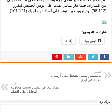
من المباراة، فيما فاز ميامي هيت على لوس أنجليس ليكرز
(112-98)، وديترويت بيستونز على أورلاندو ماجيك (121-101).
شارك هذا الموضوع:
فيس بوك
X
السابق
مانشستر سيتي يضغط على آرسنال
بثلاثية في ليدز
التالي
نيمار يتعرض للطرد بسبب محاولته
التحايل على الحكم
اترك رد