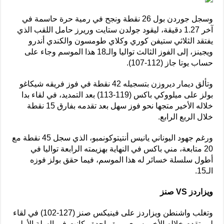
وسجل جوردن بول 26 نقطة ونجح في رمية حرة حاسمة في
آخر 1.27 دقيقة، ليقود جولدن ستايت وريرز حامل اللقب الذي
يفتقد الثلاثي ستيفن كوري وكلاي طومسون والكندي أندرو
ويجينز، إلى الفوز الثالث تواليا والـ18 هذا الموسم وجاء على
حساب يوتا جاز (112-107).
وتألق ديمار ديروزن بتسجيله 42 نقطة في فوز فريقه شيكاغو
بولز على ميلووكي باكس (119-113) بعد التمديد، في لقاء بدا
خلاله الأخير متجها نحو فوز سهل بعد تقدمه بفارق 15 نقطة
خلال الربع الرابع.
ورغم جهود اليوناني يانيس أنتيتوكونمبو، الذي سجل 45 نقطة مع
20 متابعة، مني باكس في النهاية بهزيمته الرابعة تواليا في
أطول سلسلة خسائر له هذا الموسم، فيما حقق بولز فوزه
الـ15.
ويزاردز VS صنز
وتغلب واشنطن ويزاردز على فينيكس صنز (127-102) في لقاء
لم يتقدم خلاله الأخير سوى مرة واحدة وكانت في السلة الأولى