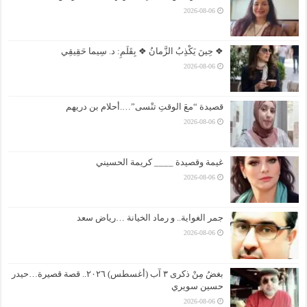
2026-08-06
❖ حِينَ يَكْذِبُ الزَّمانُ ❖ بِقَلَمِ: د. سِيما حَقِيقِي
2026-08-06
قصيدة “معَ الوقتِ تنْسى”….أحلام بن دريهم
2026-08-06
غيمة وقصيدة ____ كريمة الحسيني
2026-08-06
جمر الغواية.. و رماد الخيانة …رياض سعد
2026-08-06
بغضُ مِنْ ذكرى ٣ آب (أغسطس) ٢٠٢٦.. قصة قصيرة…حيدر
حسين سويري
2026-08-06