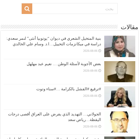
مقالات
بنية المتخيل الشعري في ديوان “يوتوبيا أنثى” لنمر سعدي:
دراسة في ميكانزمات التخييل…ا.د. وسام علي الخالدي
2026-08-06
بعض الأجوبة لأسئلة الوطن … نعيم عبد مهلهل
2026-08-06
#ترقيع #الفشل بالكرامة …#سناء وتوت
2026-08-06
الجولاني… التهديد الذي يفرض على العراق أقصى درجات
اليقظة…رياض سعد
2026-08-06