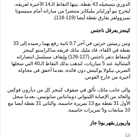
الدوري بتسجيله 43 نقطة، بينها النقاط الـ14 الأخيرة لفريقه،
ليخرج نيو أورليانز بيليكانز منتصرا من مباراته أمام مينيسوتا
تمبروولفز بفارق نقطة أيضا (119-118).
كينجز يعرقل ناجتس
ومن رميتين حرتين في آخر 0.7 ثانية رفع بهما رصيده إلى 33
نقطة في اللقاء، قاد مليك مانك فريقه ساكرامنتو كينجز
لإسقاط دنفر ناجتس (127-126) وإيقاف مسلسل انتصاراته
المتتالية عند 5 مباريات، لتذهب بذلك النقاط الـ40 التي سجلها
الصربي نيكولا يوكيتش دون فائدة، بعدما أخفق في محاولة
أخيرة من خارج القوس.
والى جانب مانك، تألق في صفوف كينجز كل من ديآرون فوكس
والعائد من الإصابة الليتواني دومانتاس سابونيس، بعدما سجل
الأول 31 نقطة مع 13 تمريرة حاسمة، والثاني 31 نقطة أيضا مع
10 متابعات و5 تمريرات حاسمة.
واريورز يقهر يوتا جاز