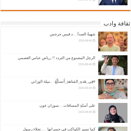
ثقافة وادب
شهيةُ الصدأ….د.قيس جرجس
2026-08-06
الرجل المصنوع من التردد !!..رياض عباس العصمي
2026-08-06
#فِي_هَذهِ_المَتاهةِ_أَتسكَّعُ….نبيلة الوزاني
2026-08-06
على أسنّةِ المسافات….سوزان عون
2026-08-06
كما تسير الكواكب في حسراتها . …نجلاء رسول