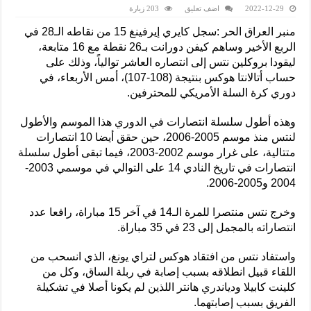
2022-12-29
اضف تعليق
203 زيارة
منبر العراق الحر :سجل كايري إيرفينغ 15 من نقاطه الـ28 في
الربع الأخير وساهم كيفن دورانت بـ26 نقطة مع 16 متابعة،
ليقودا بروكلين نتس إلى انتصاره العاشر توالياً، وذلك على
حساب أتالانتا هوكس بنتيجة (108-107)، أمس الأربعاء، في
دوري كرة السلة الأمريكي للمحترفين.
وهذه أطول سلسلة انتصارات في الدوري هذا الموسم والأطول
لنتس منذ موسم 2005-2006، حين حقق أيضا 10 انتصارات
متتالية، على غرار موسم 2002-2003، فيما تبقى أطول سلسلة
انتصارات في تاريخ النادي 14 على التوالي في موسمي 2003-
2004 و2005-2006.
وخرج نتس منتصرا للمرة الـ14 في آخر 15 مباراة، رافعا عدد
انتصاراته بالمجمل إلى 23 في 35 مباراة.
واستفاد نتس من افتقاد هوكس لتراي يونغ، الذي انسحب من
اللقاء قبيل انطلاقه بسبب إصابة في ربلة الساق، وكل من
كلينت كابيلا ودياندري هانتر اللذين لم يكونا أصلا في تشكيلة
الفريق بسبب إصابتهما.