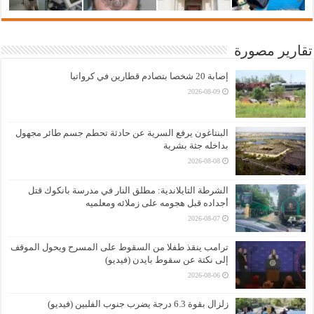
تقارير مصورة
إصابة 20 شخصا بتصادم قطارين في كرواتيا
2026-08-09
البنتاغون يرفع السرية عن حادثة تحطم جسم طائر مجهول
بداخله جثة بشرية
2026-08-08
الشرطة التايلاندية: مطلق النار في مدرسة بانكوك قتل
أجداده قبل هجومه على زملائه ومعلميه
2026-08-07
ترامب ينقذ طفلا من السقوط على المسرح ويحول الموقف
إلى نكتة عن سقوط بايدن (فيديو)
2026-08-06
زلزال بقوة 6.3 درجة يضرب جنوب الفلبين (فيديو)