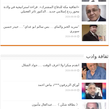
«اتفاقية مكة للدفاع المشترك».. قراءة استراتيجية في ولادة
محور ردع إسلامي جديد…الدكتور ثائر العجيلي
2026-08-08
“منريد الخبز والماي … بس سالم ابو عداي”…. حيدر حسين
سويري
2026-08-08
ثقافة وادب
اتقدم مبكرا ولا اعرف الوقت …..جواد الشلال
2026-08-09
أوراق الزيزفون***ذ بياض احمد
2026-08-09
《 بطاقَة سَكَن 》….عبدالعال مأمون