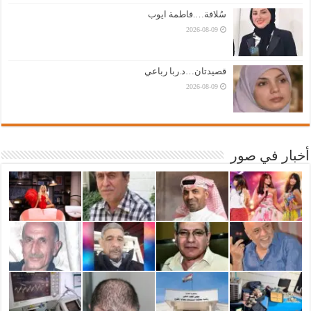
سُلافة….فاطمة ايوب
2026-08-09
قصيدتان…د.ربا رباعي
2026-08-09
أخبار في صور