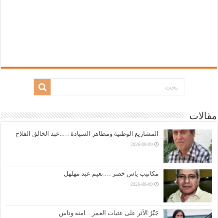
مقالات
المشاريع الوطنية ومظاهر السيادة …..عبد الخالق الفلاح
2026-08-09
مكاتيب ياس خضر ….نعيم عبد مهلهل
2026-08-09
جَبْرُ الأثر على عتبات العمر…امنة وناس