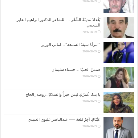
2026-08-09
بَغْدادُ مَدينَةُ الشِّعْر …. للشاعر الدكتور ابراهيم الفايز .
الشعيبي
2026-08-09
“امرأةٌ سيئةُ السمعة”…اماني الوزير
2026-08-09
همسُ الحبّ!…حسناء سليمان
2026-08-09
يا بنتُ عُمرُكِ ليس حبراً والسلامْ!..روضة_الحاج
2026-08-09
عَيْنَاكِ آخِرُ قلعة —– عبدالناصر عليوي العبيدي
2026-08-09