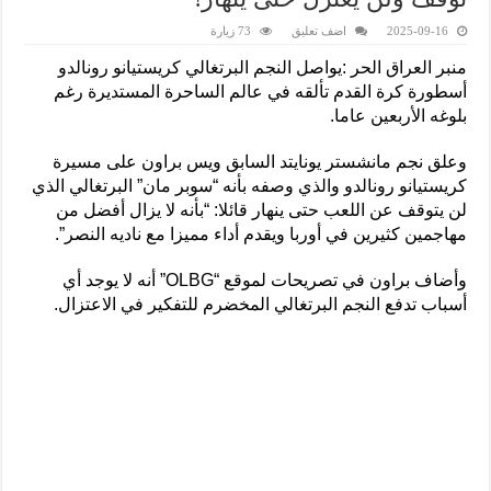
2025-09-16
اضف تعليق
73 زيارة
منبر العراق الحر :يواصل النجم البرتغالي كريستيانو رونالدو
أسطورة كرة القدم تألقه في عالم الساحرة المستديرة رغم
بلوغه الأربعين عاما.
وعلق نجم مانشستر يونايتد السابق ويس براون على مسيرة
كريستيانو رونالدو والذي وصفه بأنه “سوبر مان” البرتغالي الذي
لن يتوقف عن اللعب حتى ينهار قائلا: “بأنه لا يزال أفضل من
مهاجمين كثيرين في أوربا ويقدم أداء مميزا مع ناديه النصر”.
وأضاف براون في تصريحات لموقع “OLBG” أنه لا يوجد أي
أسباب تدفع النجم البرتغالي المخضرم للتفكير في الاعتزال.