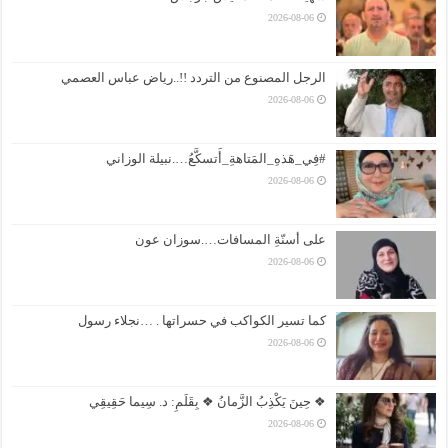
2026-08-06
الرجل المصنوع من التردد !!..رياض عباس العصمي
2026-08-06
#فِي_هَذهِ_المَتاهةِ_أَتسكَّعُ….نبيلة الوزاني
2026-08-06
على أسنّةِ المسافات….سوزان عون
2026-08-06
كما تسير الكواكب في حسراتها . …نجلاء رسول
2026-08-06
❖ حِينَ يَكْذِبُ الزَّمانُ ❖ بِقَلَمِ: د. سِيما حَقِيقِي
2026-08-06