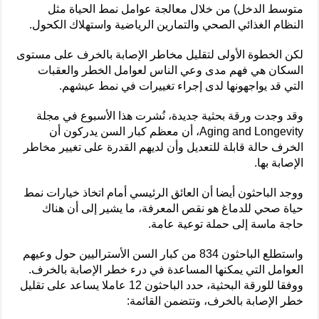
متوسط ​​الدخل) من خلال معالجة عوامل نمط الحياة مثل
النظام الغذائي الصحي والتمارين الرياضية واستهلاك الكحول.
لكن الخطوة الأولى لتقليل مخاطر الإصابة بالخرف على مستوى
السكان هي فهم مدى وعي الناس لعوامل الخطر والعقبات
التي قد يواجهونها لدى إجراء تغييرات في نمط عيشهم.
وقد وجدت ورقة بحثية جديدة، نُشرت هذا الأسبوع في مجلة
Aging and Longevity، أن معظم كبار السن يدركون أن
الخرف حالة قابلة للتعديل وأن لديهم القدرة على تغيير مخاطر
الإصابة بها.
ووجد الباحثون أيضا أن العائق الرئيسي أمام اتخاذ خيارات نمط
حياة صحي للدماغ هو نقص المعرفة، ما يشير إلى أن هناك
حاجة ماسة إلى حملة توعية عامة.
واستطلع الباحثون 834 من كبار السن الأستراليين حول وعيهم
العوامل التي يمكنها المساعدة في درء خطر الإصابة بالخرف.
ووفقا للورقة البحثية، حدد الباحثون 12 عاملا يساعد على تقليل
خطر الإصابة بالخرف، وتتضمن القائمة: