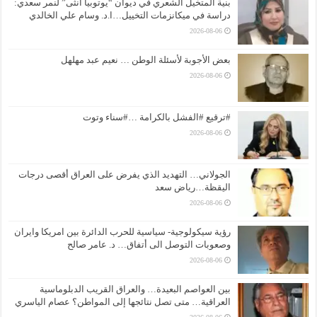
بنية المتخيل الشعري في ديوان “يوتوبيا أنثى” لنمر سعدي:
دراسة في ميكانزمات التخييل…ا.د. وسام علي الخالدي
2026-08-06
بعض الأجوبة لأسئلة الوطن … نعيم عبد مهلهل
2026-08-06
#ترقيع #الفشل بالكرامة …#سناء وتوت
2026-08-06
الجولاني… التهديد الذي يفرض على العراق أقصى درجات
اليقظة…رياض سعد
2026-08-06
رؤية سيكولوجية- سياسية للحرب الدائرة بين امريكا وايران
وصعوبات التوصل الى أتفاق… د. عامر صالح
2026-08-06
بين العواصم البعيدة… والعراق القريب الدبلوماسية
العراقية… متى تصل نتائجها إلى المواطن؟ عصام الياسري