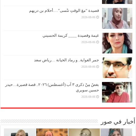
قصيدة “معَ الوقتِ تنْسى”….أحلام بن دريهم
2026-08-06
غيمة وقصيدة ____ كريمة الحسيني
2026-08-06
جمر الغواية.. و رماد الخيانة …رياض سعد
2026-08-06
بغضُ مِنْ ذكرى ٣ آب (أغسطس) ٢٠٢٦.. قصة قصيرة…حيدر
حسين سويري
2026-08-06
أخبار في صور