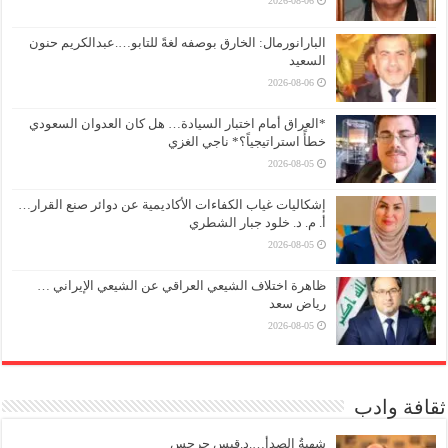
2026-08-06
البارانورمال: الخارق بوصفه لغةً للتابو….عبدالكريم حنون
السعيد
2026-08-06
*العراق أمام اختبار السيادة… هل كان العدوان السعودي
خطأً استراتيجياً؟* ناجي الغزي
2026-08-05
إشكاليات غياب الكفاءات الأكاديمية عن دوائر صنع القرار…
أ. م. د. خلود جبار الشطري
2026-08-05
ظاهرة اختلاف الشيعي العراقي عن الشيعي الإيراني …
رياض سعد
2026-08-05
ثقافة وادب
شهيةُ الصدأ….د.قيس جرجس