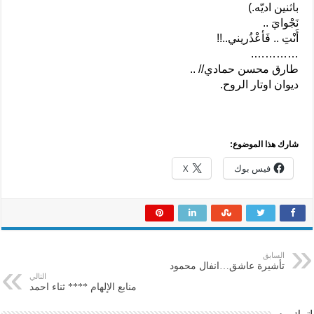
باثنين اديّه.)
نَجْوايَ ..
أَنْتِ .. فَأعْذُريني..!!
………….
طارق محسن حمادي// ..
ديوان اوتار الروح.
شارك هذا الموضوع:
فيس بوك
X
السابق
تأشيرة عاشق…انفال محمود
التالي
منابع الإلهام **** ثناء احمد