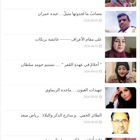
مصائبُ ما لجذوتها مثيلُ….عبده عمران
2026-08-05
على مقام الأعراف ——– عائشة بريكات
2026-08-05
” أحلامٌ في عهدةِ القَفر ” …. تسنيم حومد سلطان
2026-08-05
تنهيدات العيون…..ماجده الريماوي
2026-08-05
الطائر الخفي .. و مدارج الذكر والبلاء…رياض سعد
2026-08-05