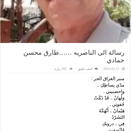
رسالة الى الناصريه ……طارق محسن
حمادي
2023-01-11
اضف تعليق
202 زيارة
منبر العراق الحر :
مدّي بِساطِكِ ..
واحضنيني .
وَلْهانُ .. قَدْ ذَبُلَتْ
جُفونِي .
هَيْمانُ .. أَنْهَكَهُ
التَشَرّدُ
فِي .. دروبكِ
فَانْصِفيني .