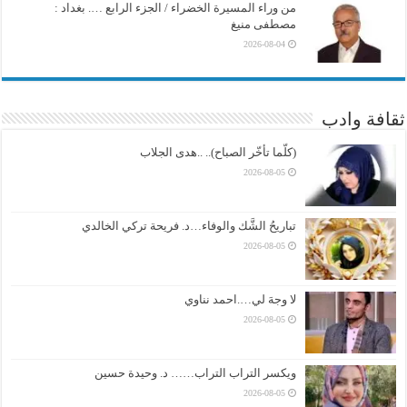
من وراء المسيرة الخضراء / الجزء الرابع …. بغداد :
مصطفى منيغ
2026-08-04
ثقافة وادب
(كلّما تأخّر الصباح).. ..هدى الجلاب
2026-08-05
تباريحُ الشَّك والوفاء…د. فريحة تركي الخالدي
2026-08-05
لا وجهَ لي….احمد نناوي
2026-08-05
ويكسر التراب التراب…… د. وحيدة حسين
2026-08-05