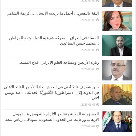
2026-08-05
الثقة بالنفس… أجمل ما يرتديه الإنسان…..كريمة الشامي
2026-08-05
الفساد في العراق… معركة شرعية الدولة وثقة المواطن.
…محمد حسن الساعدي
2026-08-05
زيارة الأربعين ومساحة العلم الإيراني! فلاح المشعل
2026-08-05
حين يتصرف قائدٌ أدنى في الجيش، خلافًا لأوامر القائد الأعلى
في الدولة إبّان الامبراطوريةَ الآشوريَّةَ الحديثة … عبد يونس
لافي
2026-08-05
المسؤولية الدولية وعناصر الإلزام بالتعويض عن تمويل
الإرهاب ورعايته عبر الحدود: السعودية نموذجًا…رياض سعد
2026-08-04