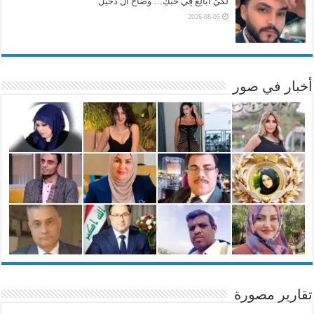
لكَيْ أُبَالِغَ فِي حُبِّكِ… وضاح آل دخيل
2026-08-05
أخبار في صور
تقارير مصورة