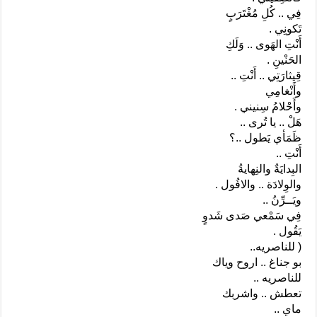
فِي .. كُلِ مُغْتَرَبٍ
تَكونِي .
أَنْتِ الهَوى .. وَلَكِ
الحَنْينِ .
قِيثارَتِي .. أَنْتِ ..
وأَنْغامِي
وأَحْلامُ سِنيني .
هَلْ .. يا تُرى ..
ظَمَأي يَطول ..؟
أَنْتِ ..
البِدايَةٌ والنِهايةُ
والوِلادَة .. والافُول .
ويَــرِّنُ ..
فِي سَمْعي صَدى شَدوٍ
يَقُول .
( للناصريه..
بو جناغ .. اروح وياك
للناصريه ..
تعطش .. واشربك
ماي ..