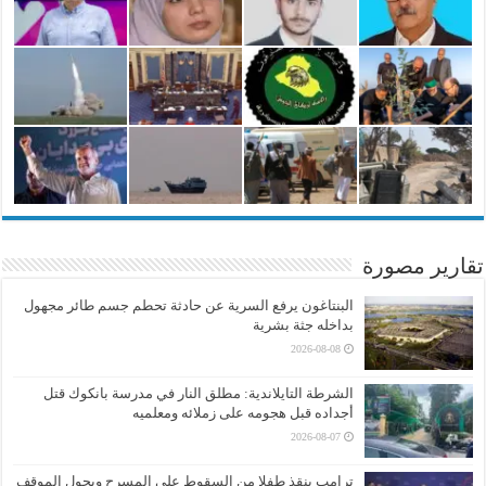
تقارير مصورة
البنتاغون يرفع السرية عن حادثة تحطم جسم طائر مجهول
بداخله جثة بشرية
2026-08-08
الشرطة التايلاندية: مطلق النار في مدرسة بانكوك قتل
أجداده قبل هجومه على زملائه ومعلميه
2026-08-07
ترامب ينقذ طفلا من السقوط على المسرح ويحول الموقف