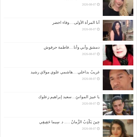
2026-08-07
أنا المرأة الأولى….وفاء اخضر
2026-08-07
دمشق وأبي وأنا….فاطمة حرفوش
2026-08-07
غريبٌ بداخلي….هاشمي علوي مولاي رشيد
2026-08-07
يا عبيرَ الموانئِ…سعيد إبراهيم زعلوك
2026-08-07
حِينَ يَكْذِبُ الزَّمانُ ….. د. سِيما حَقِيقِي
2026-08-07