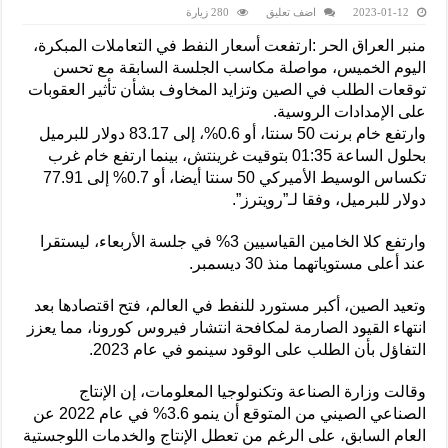
2023-01-12
اضف تعليق
280 زيارة
منبر العراق الحر :ارتفعت أسعار النفط في التعاملات المبكرة،
اليوم الخميس، مواصلة مكاسب الجلسة السابقة مع تحسن
توقعات الطلب في الصين وتزايد المخاوف بشأن تأثير العقوبات
على الإمدادات الروسية.
وارتفع خام برنت 50 سنتا، أو 0.6%، إلى 83.17 دولار للبرميل
بحلول الساعة 01:35 بتوقيت غرينتش، بينما ارتفع خام غرب
تكساس الوسيط الأميركي 50 سنتا أيضا، أو 0.7% إلى 77.91
دولار للبرميل، وفقا لـ”رويترز”.
وارتفع كلا الخامين القياسيين 3% في جلسة الأربعاء، ليستقرا
عند أعلى مستوياتهما منذ 30 ديسمبر.
وتعيد الصين، أكبر مستورد للنفط في العالم، فتح اقتصادها بعد
انتهاء القيود الصارمة لمكافحة انتشار فيروس كورونا، مما يعزز
التفاؤل بأن الطلب على الوقود سينمو في عام 2023.
وقالت وزارة الصناعة وتكنولوجيا المعلومات، إن الإنتاج
الصناعي الصيني من المتوقع أن ينمو 3.6% في عام 2022 عن
العام السابق، على الرغم من تعطل الإنتاج والخدمات اللوجستية