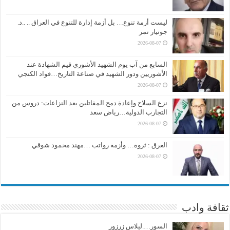
ليست أزمة تنوع… بل أزمة إدارة للتنوع في العراق .. ..د.
جوتيار تمر
2026-08-07
السابع من آب يوم الشهيد الأشوري قيم الشهادة عند
الأشوريين ودور الشهيد في صناعة التاريخ…فواد الكنجي
2026-08-07
نزع السلاح وإعادة دمج المقاتلين بعد النزاعات: دروس من
التجارب الدولية…رياض سعد
2026-08-07
العرق : ثروة… وأزمة رواتب …مهند محمود شوقي
2026-08-07
ثقافة وادب
السور….ليلاس زرزور