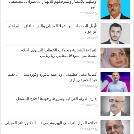
أوصلهم للانتصار وسيوصلهم للانهيار ….تطوان : مصطفى
منيغ
2026-08-08
تأويل الصدمات بين شهلا العجيلي وإليف شافاق… إبراهيم
أبو عواد
2026-08-08
القراءة الشبابية وتحولات الخطاب النسوي: أحلام
مستغانمي نموذجًا ..بقلمي ربا رباعي
2026-08-08
ألمانيا تبقى عظيمة… وداعمة للكورد وكوردستان … بقلم:
عبد الحميد زيباري
2026-08-08
إدارة الدولة العراقية وشروط وجودها ! فلاح المشعل
2026-08-07
«حافة القرار الترامبي الهيروشيمي»….الدكتور ثائر العجيلي
2026-08-07