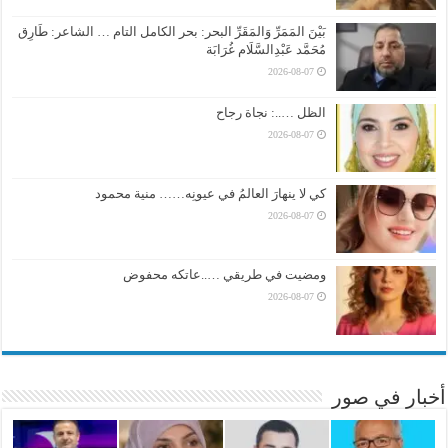
بَيْنَ المَمَرِّ وَالمَقَرِّ البحر: بحر الكامل التام … الشاعر: طَارِق
مُحَمَّد عَبْدِالسَّلَام غُرَابَة
2026-08-07
الظل …..: نجاة رجاح
2026-08-07
كي لا ينهارَ العالمُ في عيونِه…… منية محمود
2026-08-07
ومضيت في طريقي …..عاتكه محفوض
2026-08-07
أخبار في صور