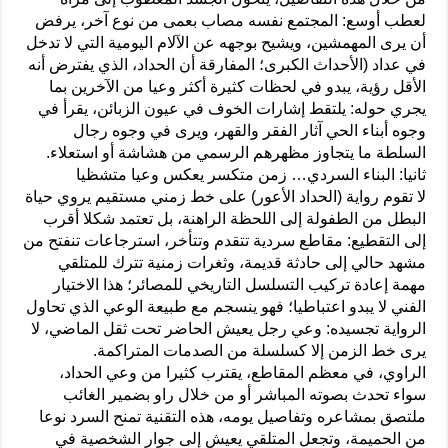
لعطب أوسع: المجتمع نفسه مصاب بعمى من نوع آخر، يرفض
أن يرى المهمشين، ويشيح بوجهه عن الآلام اليومية التي لا تدخل
في عداد (الأحداث الكبرى؛ المفارقة أن الحداد، الذي يفترض أنه
الأقل رؤية، يبدو في لحظات كثيرة أكثر وعيا من الآخرين بما
يجري حوله: يلتقط إشارات الخوف في عيون الزبائن، يقرأ في
وجوه أبناء الحي آثار الفقر والقهر، ويرى في وجوه رجال
السلطة ما يتجاوز مظهرهم الرسمي من هشاشة أو استعلاء.
ثانيا: البناء السردي… زمن متكسر يعكس وعيا متشظيا
لا تقوم رواية (الحداد الأعور) على خط زمني مستقيم يروي حياة
البطل من الطفولة إلى اللحظة الراهنة، بل تعتمد شكلا أقرب
إلى التقطيع: مقاطع سردية تتقدم وتتأخر، استرجاعات تنفتح من
مشهد حالي إلى حادثة قديمة، وثغرات زمنية تترك للمتلقي
مهمة إعادة تركيب التسلسل التاريخي للمصائر؛ هذا الاختيار
الفني لا يبدو اعتباطيا؛ فهو ينسجم مع طبيعة الوعي الذي تحاول
الرواية تجسيده: وعي رجل يعيش الحاضر تحت ثقل الماضي، لا
يرى خط الزمن إلا كسلسلة من الصدمات المتراكمة.
الراوي، في معظم المقاطع، يقترب كثيرا من وعي الحداد،
سواء تحدث بصوته المباشر أو من خلال راو بضمير الغائب
ملتصق بمشاعره وتفاصيل يومه، هذه التقنية تمنح السرد نوعا
من الحميمة، وتجعل المتلقي يعيش إلى جوار الشخصية في