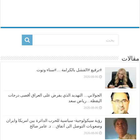
مقالات
#ترقيع #الفشل بالكرامة …#سناء وتوت
2026-08-06
الجولاني… التهديد الذي يفرض على العراق أقصى درجات
اليقظة…رياض سعد
2026-08-06
رؤية سيكولوجية- سياسية للحرب الدائرة بين امريكا وايران
وصعوبات التوصل الى أتفاق… د. عامر صالح
2026-08-06