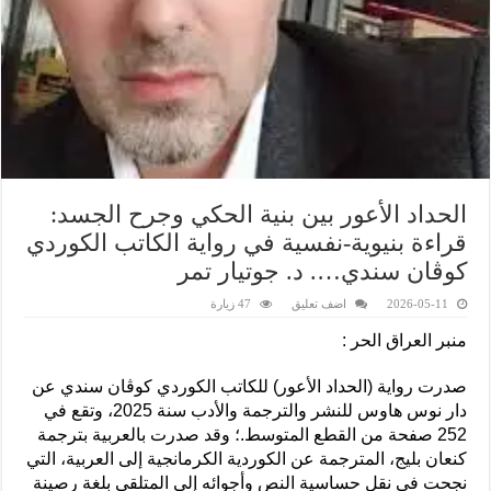
الحداد الأعور بين بنية الحكي وجرح الجسد:
قراءة بنيوية-نفسية في رواية الكاتب الكوردي
كوڤان سندي…. د. جوتيار تمر
2026-05-11
اضف تعليق
47 زيارة
منبر العراق الحر :
صدرت رواية (الحداد الأعور) للكاتب الكوردي كوڤان سندي عن
دار نوس هاوس للنشر والترجمة والأدب سنة 2025، وتقع في
252 صفحة من القطع المتوسط.؛ وقد صدرت بالعربية بترجمة
كنعان بليج، المترجمة عن الكوردية الكرمانجية إلى العربية، التي
نجحت في نقل حساسية النص وأجوائه إلى المتلقی بلغة رصينة