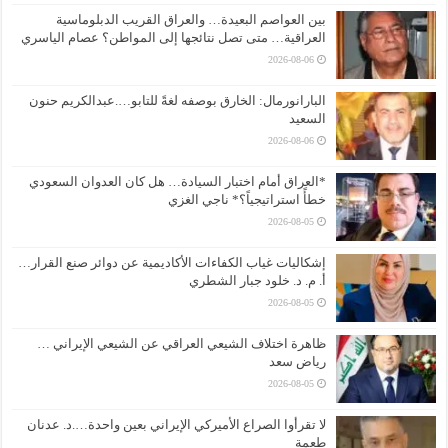
بين العواصم البعيدة… والعراق القريب الدبلوماسية
العراقية… متى تصل نتائجها إلى المواطن؟ عصام الياسري
2026-08-06
البارانورمال: الخارق بوصفه لغةً للتابو….عبدالكريم حنون
السعيد
2026-08-06
*العراق أمام اختبار السيادة… هل كان العدوان السعودي
خطأً استراتيجياً؟* ناجي الغزي
2026-08-05
إشكاليات غياب الكفاءات الأكاديمية عن دوائر صنع القرار…
أ. م. د. خلود جبار الشطري
2026-08-05
ظاهرة اختلاف الشيعي العراقي عن الشيعي الإيراني …
رياض سعد
2026-08-05
لا تقرأوا الصراع الأميركي الإيراني بعين واحدة….د. عدنان
طعمة