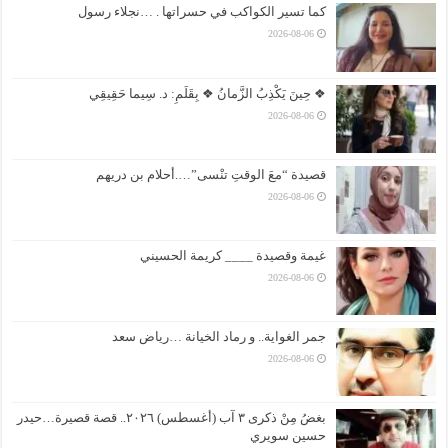
كما تسير الكواكب في حسراتها . …نجلاء رسول
2026-08-06
❖ حِينَ يَكْذِبُ الزَّمانُ ❖ بِقَلَمِ: د. سِيما حَقِيقِي
2026-08-06
قصيدة “معَ الوقتِ تنْسى”….أحلام بن دريهم
2026-08-06
غيمة وقصيدة ____ كريمة الحسيني
2026-08-06
جمر الغواية.. و رماد الخيانة …رياض سعد
2026-08-06
بغضُ مِنْ ذكرى ٣ آب (أغسطس) ٢٠٢٦.. قصة قصيرة…حيدر
حسين سويري