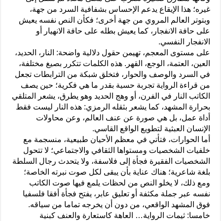
غيره؛ هذا الإيقاع يدعم الإحساس بشفافية السرد من جهة،
وبتوتر العالم المروي من جهة أخرى؛ فكأن النص نفسه يعيش
على حافة الانفجار، كما يعيش بطله على حافة الانهيار أو
الانفجار النفسي.
على مستوى المعجم، تهيمن حقول دلالية واضحة: النار، الحديد،
العين، العتمة، الوجع، القهر. هذه الكلمات تتكرر بصيغ مختلفة،
في السرد والوصف والحوار، فتخلق شبكة من الترابطات تجعل
من قراءة الرواية تجربة حسية بقدر ما هي فكرية؛ حين يصف
الكاتب النار في الفرن، أو وهج الحديد وهو يطرق، يشعر المتلقي
بحرارة المشهد، كما يشعر بثقله الرمزي: هذه النار ليست فقط
أداة عمل، بل هي صورة عن عنف العالم، وعن محاولات
الإنسان العبثية لتطويع الواقع القاسي.
أما الحوارات، فتأتي في معظم الأحيان طبيعية، منسجمة مع
خلفيات الشخصيات ومستواها الثقافي والاجتماعي؛ لا تتحول
الشخصيات الفقيرة فجأة إلى فلاسفة، ولا يتحدث رجال السلطة
بلغة شاعرية؛ هناك عناية بأن يبقى لكل صوت نبرته الخاصة؛
ومع ذلك، لا يخلو النص من لحظات يلمع فيها صوت الكاتب
نفسه عبر جملة مكثفة أو تعليق عابر، يفتح فجأة أفقا فلسفيا
فوق المشهد الواقعي، من دون أن يخرجه تماما من سياقه.
خامسا: ثيمات الرواية… العاهة كاستعارة والعنف كبنية