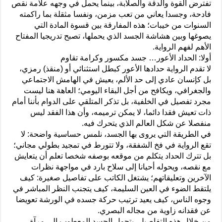
تفترض القوة والدقة والصلابة، بينما يحمل في وجهه علامة نقص
فادحة، وجسدا يعاني من تعب مزمن، ونفسا مثقلة بما راكمته
السنوات من خيبات؛ هذه المفارقة بين قسوة المادة التي
يصوغها وبين هشاشة الجسد الذي يحملها، تصبح تدريجيا المفتاح
الأهم لفهم الرواية.
أولا: الحداد الأعور… جسد مكسور وكرامة تقاوم
لا تقدم الرواية حدادها الأعور كبطل استثنائي أو (منقذ) رمزي،
بل كإنسان عادي إلى حد الألم، يعيش في الهامش الاجتماعي
والجغرافي، ويكافح من أجل البقاء اليومي؛ العاهة هنا ليست
مجرد تفصيل في الخلفية، بل تذكر المتلقي على الدوام بأننا أمام
ذات تعيش فقدا دائما، لا يمكن ترميمه، وأن هذا الفقد ليس
منفصلا عن شكل العالم الذي يتحرك فيه.
في الطريقة التي يروى بها الجسد، نلمس حساسية واضحة: لا
تقع الرواية في فخ الشفقة، ولا تتورط في تمجيد بطولي مجاني؛
بل تترك الحداد يتكلم من موقعه بوصفه شخصا تعلم أن يتعايش
مع نقصه، ويحوله أحيانا إلى سلاح بارد في مواجهة نظرات
الآخرين وتعليقاتهم؛ يشتغل الكاتب على تفاصيل صغيرة: كيف
يلتقط الضوء في العين السليمة، كيف يتجنب النظر المباشر في
وجوه الناس، كيف يعيد ترتيب حركة جسده في الورشة تعويضا
عن فقدانه زاوية من مجاله البصري.
من خلال هذه التفاصيل، يتحول الجسد المعطوب إلى مرآة