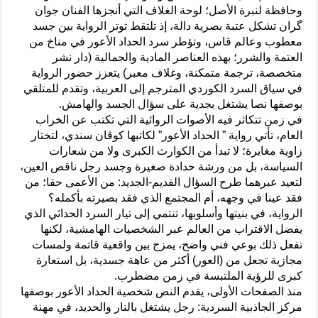
وحافظة لنبرة الأصل؛ لوحة الغلاف التي أنجزها الفنان جوان
گران تشكل عتبة بصرية دالة، إذ تلتقط توتر الرواية بين جسد
معطوب وعالم قاس، وتؤطر سرد الحداد الأعور في مناخ من
العتمة والشرر؛ بهذه العناصر المادية والجمالية (دار نشر
متخصصة، ترجمة متمكنة، وغلاف معبر) يتعزز حضور الرواية
في سياق السرد الكوردي المترجم إلى العربية، وتقدم للمتلقي
بوصفها نصا يشتغل بجدية على سؤال الجسد والهامش.
في زمن تتكاثر فيه الأصوات الروائية التي تكتب عن الخراب
العام، تأتي رواية ” الحداد الأعور” لكاتبها كوڤان سندي، لتختار
زاوية مغايرة؛ لا تبدأ من الكوارث الكبرى ولا من شعارات
السياسة، بل من ورشة حدادة صغيرة وجسد رجل ناقص العين،
لتعيد عبرهما طرح السؤال القديم‑الجديد: من الأعمى حقا؛ من
فقد عينا في وجهه، أم المجتمع الذي فقد بصيرته بأكمله؟
الرواية، في بنيتها وأسلوبها، تنتمي إلى تيار السرد الحداثي الذي
يفضل الاقتراب من العالم عبر الشخصيات الهامشية، لكنها
تفعل ذلك بوعي فني واضح، يمزج بين واقعية قاتمة ولمسات
مجازية تجعل من (العور) أكثر من عاهة جسدية، بل استعارة
كبرى للرؤية الملتبسة في زمن مضطرب.
منذ الصفحات الأولى، يقدم النص شخصية الحداد الأعور بوصفها
مركز الجاذبية السردية: رجل يشتغل بالنار والحديد، في مهنة