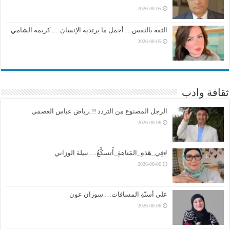
2026-08-05
الثقة بالنفس… أجمل ما يرتديه الإنسان…..كريمة الشامي
2026-08-05
ثقافة وادب
الرجل المصنوع من التردد !!..رياض عباس العصمي
2026-08-06
#فِي_هَذهِ_المَتاهةِ_أَتسكَّعُ….نبيلة الوزاني
2026-08-06
على أسنّةِ المسافات….سوزان عون
2026-08-06