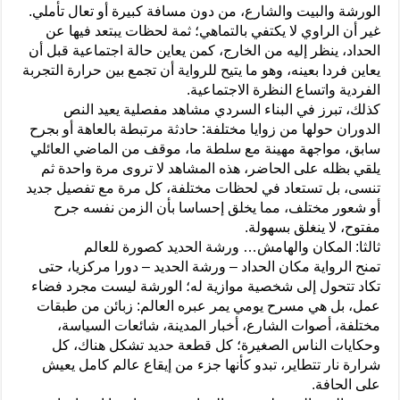
الورشة والبيت والشارع، من دون مسافة كبيرة أو تعال تأملي.
غير أن الراوي لا يكتفي بالتماهي؛ ثمة لحظات يبتعد فيها عن
الحداد، ينظر إليه من الخارج، كمن يعاين حالة اجتماعية قبل أن
يعاين فردا بعينه، وهو ما يتيح للرواية أن تجمع بين حرارة التجربة
الفردية واتساع النظرة الاجتماعية.
كذلك، تبرز في البناء السردي مشاهد مفصلية يعيد النص
الدوران حولها من زوايا مختلفة: حادثة مرتبطة بالعاهة أو بجرح
سابق، مواجهة مهينة مع سلطة ما، موقف من الماضي العائلي
يلقي بظله على الحاضر، هذه المشاهد لا تروى مرة واحدة ثم
تنسى، بل تستعاد في لحظات مختلفة، كل مرة مع تفصيل جديد
أو شعور مختلف، مما يخلق إحساسا بأن الزمن نفسه جرح
مفتوح، لا ينغلق بسهولة.
ثالثا: المكان والهامش… ورشة الحديد كصورة للعالم
تمنح الرواية مكان الحداد – ورشة الحديد – دورا مركزيا، حتى
تكاد تتحول إلى شخصية موازية له؛ الورشة ليست مجرد فضاء
عمل، بل هي مسرح يومي يمر عبره العالم: زبائن من طبقات
مختلفة، أصوات الشارع، أخبار المدينة، شائعات السياسة،
وحكايات الناس الصغيرة؛ كل قطعة حديد تشكل هناك، كل
شرارة نار تتطاير، تبدو كأنها جزء من إيقاع عالم كامل يعيش
على الحافة.