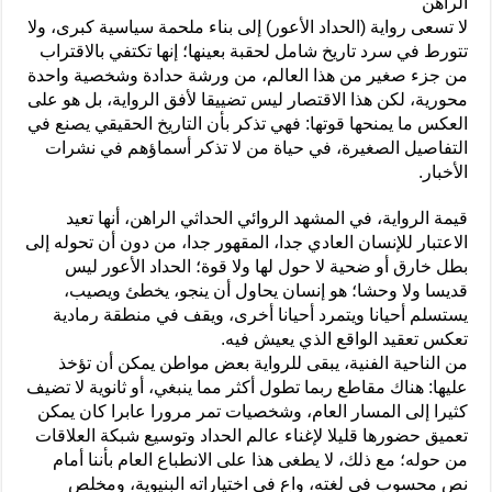
الراهن
لا تسعى رواية (الحداد الأعور) إلى بناء ملحمة سياسية كبرى، ولا
تتورط في سرد تاريخ شامل لحقبة بعينها؛ إنها تكتفي بالاقتراب
من جزء صغير من هذا العالم، من ورشة حدادة وشخصية واحدة
محورية، لكن هذا الاقتصار ليس تضييقا لأفق الرواية، بل هو على
العكس ما يمنحها قوتها: فهي تذكر بأن التاريخ الحقيقي يصنع في
التفاصيل الصغيرة، في حياة من لا تذكر أسماؤهم في نشرات
الأخبار.
قيمة الرواية، في المشهد الروائي الحداثي الراهن، أنها تعيد
الاعتبار للإنسان العادي جدا، المقهور جدا، من دون أن تحوله إلى
بطل خارق أو ضحية لا حول لها ولا قوة؛ الحداد الأعور ليس
قديسا ولا وحشا؛ هو إنسان يحاول أن ينجو، يخطئ ويصيب،
يستسلم أحيانا ويتمرد أحيانا أخرى، ويقف في منطقة رمادية
تعكس تعقيد الواقع الذي يعيش فيه.
من الناحية الفنية، يبقى للرواية بعض مواطن يمكن أن تؤخذ
عليها: هناك مقاطع ربما تطول أكثر مما ينبغي، أو ثانوية لا تضيف
كثيرا إلى المسار العام، وشخصيات تمر مرورا عابرا كان يمكن
تعميق حضورها قليلا لإغناء عالم الحداد وتوسيع شبكة العلاقات
من حوله؛ مع ذلك، لا يطغى هذا على الانطباع العام بأننا أمام
نص محسوب في لغته، واع في اختياراته البنيوية، ومخلص