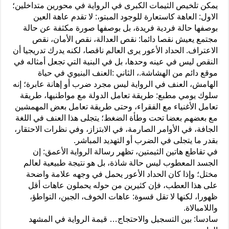
يمكن تلخيص الثيمات الكبرى في الرواية في محورين متداخلين؛
الاول: العاهة كاستعارة للوجود المبتو،: لا تقدم عاهة العين
بوصفها حالة فردية فريدة، بل بوصفها صورة مكثفة عن حالة
مجتمع يعيش نقصا دائما: نقص العدالة، نقص الأمان، نقص
الاعتراف. الحداد الأعور يرى العالم ناقصا، لكنه يدرك تدريجيا أن
النقص ليس في عينه وحدها، بل في البنية التي تجعل أمثاله في
موقع دائم من الهشاشة.، الثاني :العنف البنيوي في حياة
الهامش، العنف في الرواية ليس مجرد ضرب أو إهانة عابرة؛ إنه
سلوك يومي مطبع: طريقة تعامل الدولة مع مواطنيها، طريقة
تعامل الأغنياء مع الفقراء، وحتى طريقة تعامل بعض المهمشين
مع بعضهم بعضا تحت وطأة الضغط؛ يتجلى هذا العنف في اللغة
الجافة، في الأوامر الصارمة، في الابتزاز، وفي نظرات الاحتقار،
بقدر ما يتجلى في الضرب أو التهديد المباشر.
في تقاطع هاتين الثيمتين، تظهر رسالة الرواية الأعمق: إن
الجسد المعطوب ليس حالة شاذة، بل هو نتيجة طبيعية لعالم
مختل؛ وإذا كان الحداد الأعور يحمل في وجهه علامة واضحة
على هذا العطب، فإن كثيرين من حوله يحملون عاهات أقل
ظهورا، لكنها لا تقل قسوة: عاهات الخوف، الجبن، التواطؤ،
واللامبالاة.
سادسا: بين التسجيل والاحتجاج… قيمة الرواية في المشهد