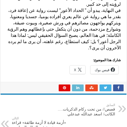
لرؤيته إلى حد كبير.
في النهاية، يبدو أن ” الحداد الأعور” ليست رواية عن إعاقة فرد،
بقدر ما هي رواية عن عالم يعري أفراده يوميا، جسديا ومعنويا،
ويتركهم يواجهون مصائرهم في ورش صغيرة، وبيوت ضيقة،
وشوارع مزدحمة، من دون أن يتكفل حتى بإعطائهم وهم الرؤية
الكاملة؛ في هذا العالم، يصبح السؤال الحقيقي ليس: لماذا هذا
الرجل أعور؟ بل: كيف استطاع، رغم عاهته، أن يرى ما لم يرده
الآخرون أن يرى؟.
شارك هذا الموضوع:
فيس بوك
X
السابق
قصص// من تحت ركام الذكريات….
الكاتب/ اسعد عبدالله عبدعلي
التالي
«أزمة قيادة لا أزمة طائفة» قراءة