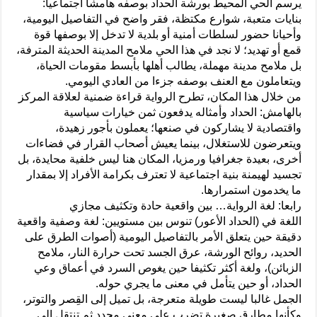
يرسم الحي المحيط بورشة الحداد بوصفه هامشا اجتماعيا:
بنايات متعبة، شوارع مكتظة، فقر واضح في التفاصيل اليومية،
وأحيانا حضور لسلطات أمنية أو بلدية لا تدخل إلا بوصفها قوة
قمع أو تهديد؛ لا نجد في هذا الحي ملامح المدينة الحديثة المترفة،
بل ملامح مدينة مهملة، يطالب أهلها بأبسط مقومات الحياة،
ويتعاملون مع العنف بوصفه جزءا من العادي اليومي.
من خلال هذا المكان، تطرح الرواية قراءة ضمنية لعلاقة المركز
بالهامش: الحداد وأمثاله يدفعون ثمن خيارات سياسية
واقتصادية لا يشاركون في صنعها؛ يعملون بأجور زهيدة،
ويتعرضون للاستغلال، بينما يعيش أصحاب القرار في فضاءات
أخرى، بعيدة جغرافيا ورمزيا، المكان هنا ليس خلفية محايدة، بل
تجسيد لهيمنة بنية اجتماعية لا تعترف بكرامة الأفراد إلا بمقدار
ما يخدمون استمرارها.
رابعا: لغة الرواية… بين واقعية حادة وتكثيف مجازي
اللغة في (الحداد الأعور) تنوس بين مستويين: لغة وصفية واقعية
دقيقة حين يتعلق الأمر بالتفاصيل اليومية (أصوات الطرق على
الحديد، روائح الورشة، عرق الجسد تحت حرارة النار، ملامح
الزبائن)، ولغة أكثر تكثيفا حين يغوص السرد في أعماق وعي
الحداد، أو حين يتأمل في معنى ما يجري حوله.
الجمل غالبا ليست طويلة متعرجة، بل تميل إلى القِصر والتوتر،
وكأنها مطارق صغيرة تضرب على معنى محدد ثم تنتقل إلى