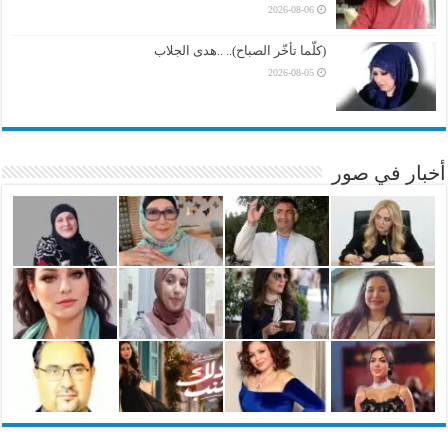
2026-08-06
(كلّما تأخّر الصباح).. ..هدى الجلاب
2026-08-05
أخبار في صور