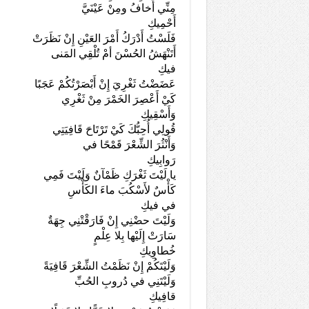
مِنِّي أَخافُ ومِنْ عَيْنَيَّ
أَحْمِيكِ
فَلَسْتُ أَدْرَكُ أَمْرَ العَيْنِ إِنْ نَظَرَتْ
أَتَنْهَشُ الحُسْنَ أمْ تُلْقِي المَنى
فيكِ
عَضَضْتُ ثَغْرِيَ إِنْ أَبْصَرْتُكُمْ عَجَبًا
كَيْ أَعْصِرَ الخَمْرَ مِنْ ثَغْرِي
وَأَسْقِيكِ
قُولِي أُحِبُّكَ كَيْ تَرْتَاحَ قَافِيَتِي
وَأَنْثُرَ الشِّعْرَ قَمْحًا في
رَوابِيكِ
يا لَيْتَ ثَغْرَكِ ظَمْآنٌ وَلَيْتَ فَمِي
كَأْسٌ لأَسْكُبَ ماءَ الكَأْسِ
في فيكِ
وَلَيْتَ حضْنِي إِنْ فَارَقْتْنِي جِهَةٌ
سَارَتْ إِلَيْها بِلا عِلْمٍ
خُطاوِيكِ
وَلَيْتَكُمْ إِنْ نَظَمْتُ الشِّعْرَ قَافِيَةً
وَلَيْتَنِي في دُروبِ الحُبِّ
قافِيكِ