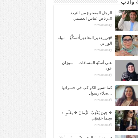
ة وادب
الرجل المصنوع من التردد
!!..رياض عباس العصمي
2026-08-06
#فِي_هَذهِ_المَتاهةِ_أَتسكَّعُ….نبيلة
الوزاني
2026-08-06
على أسنّةِ المسافات….سوزان
عون
2026-08-06
كما تسير الكواكب في حسراتها .
…نجلاء رسول
2026-08-06
❖ حِينَ يَكْذِبُ الزَّمانُ ❖ بِقَلَمِ: د.
سِيما حَقِيقِي
2026-08-06
قصيدة “معَ الوقتِ تنْسى”….أحلام