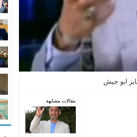
.فايز ابو جيش
مقالات مشابهة