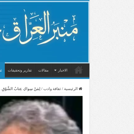
الاخبار
مقالات
تقارير وتحقيقات
ثق
الرئيسية
/
ثقافة وادب
/
لِمَنْ سِواكِ عِتابُ الشَّوْ