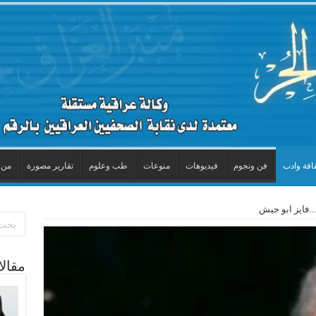
افة وادب
فن ونجوم
فيديوهات
منوعات
طب وعلوم
تقارير مصورة
من 
قِ….فايز ابو جيش
مقال