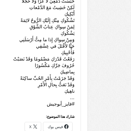
حَبَسْتُ دَمْعِيَ لا عَزًّا وَلا خَجَلًا
لَكِنْ خَشِيتُ مَعَ الدَّمْعاتِ
أَبْكِيكِ
تَشْكُوكِ مِنْكِ إِلَيْكِ الرُّوحُ لائِمَةً
لِمَنْ سِواكِ عِتابُ الشَّوْقِ
يَشْكُوكِ
وَمِنْ سِواكِ إِذا ما مِتُّ أَرْسَلَنِي
حَيًّا لأُقْتَلَ في عِشْقِي
فَأُحْيِيكِ
رَفَعْتُ قَدْرَكِ مَضْمُومًا وَقَدْ نَصَبْتْ
حُرُوفَ جَرِّكِ مَكْسُورًا
بِماضِيكِ
وَقَدْ جَزَمْتُ بِأَمْرِ الحُبِّ ساكِنَةً
وَقَدْ نَعَتُّ بِحالِ الأَمْرِ
ناهِيكِ
…
#فايز_أبوجيش
شارك هذا الموضوع:
فيس بوك
X