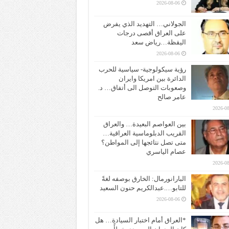
2026-08-06
الجولاني… التهديد الذي يفرض
على العراق أقصى درجات
اليقظة…رياض سعد
2026-08-06
رؤية سيكولوجية- سياسية للحرب
الدائرة بين امريكا وايران
وصعوبات التوصل الى أتفاق… د.
عامر صالح
2026-08
بين العواصم البعيدة… والعراق
القريب الدبلوماسية العراقية…
متى تصل نتائجها إلى المواطن؟
عصام الياسري
2026-08
البارانورمال: الخارق بوصفه لغةً
للتابو….عبدالكريم حنون السعيد
2026-08-06
*العراق أمام اختبار السيادة… هل