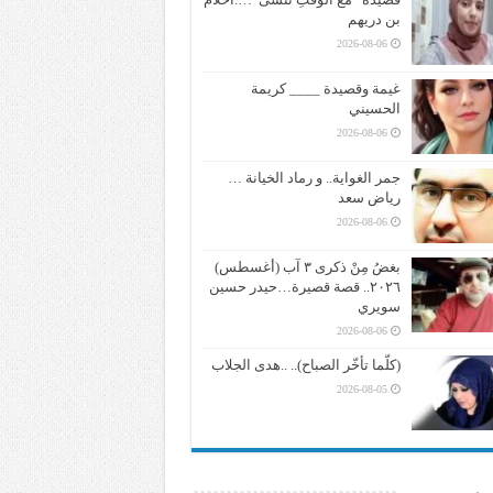
بن دريهم
2026-08-06
غيمة وقصيدة ____ كريمة
الحسيني
2026-08-06
جمر الغواية.. و رماد الخيانة …
رياض سعد
2026-08-06
بغضُ مِنْ ذكرى ٣ آب (أغسطس)
٢٠٢٦.. قصة قصيرة…حيدر حسين
سويري
2026-08-06
(كلّما تأخّر الصباح).. ..هدى الجلاب
2026-08-05