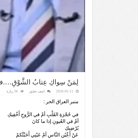
لِمَنْ سِواكِ عِتابُ الشَّوْقِ…
2026-05-11
اضف تعليق
56 زيارة
منبر العراق الحر :
في حُجْرَةِ القَلْبِ أمْ في الرُّوحِ أَخْفِيكِ
أمْ في العُيونِ إذا ما كانَ
يُرْضِيكِ
عَنْ أَعْيُنِ النَّاسِ أمْ عَيْنِي أَخَبِّئُكمْ