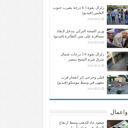
زلزال بقوة 6.3 درجة يضرب جنوب
الفلبين (فيديو)
2026-08-05
وزير الصحة التركي يتدخل لإنقاذ
مسافرة على متن الطائرة (فيديو)
2026-08-04
زلزال بقوة 5.6 درجات شمال
شرق شرم الشيخ بمصر
2026-08-03
قتلى وجرحى إثر انفجار قرب
مقهى في وسط موسكو (فيديو)
2026-08-02
واعمال
صعود حاد للذهب وسط ارتفاع
الدولار في بغداد وأربيل