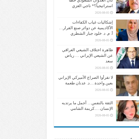
كان العدوان السعودي خطأً
استراتيجياً؟* ناجي الغزي
2026-08-05
إشكاليات غياب الكفاءات
الأكاديمية عن دوائر صنع القرار…
أ. م. د. خلود جبار الشطري
2026-08-05
ظاهرة اختلاف الشيعي العراقي
عن الشيعي الإيراني … رياض
سعد
2026-08-05
لا تقرأوا الصراع الأميركي الإيراني
بعين واحدة….د. عدنان طعمة
2026-08-05
الثقة بالنفس… أجمل ما يرتديه
الإنسان…..كريمة الشامي
2026-08-05