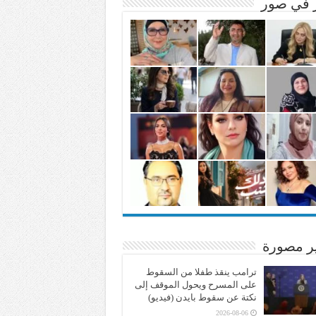
ر في صور
ير مصورة
ترامب ينقذ طفلا من السقوط
على المسرح ويحول الموقف إلى
نكتة عن سقوط بايدن (فيديو)
2026-08-06