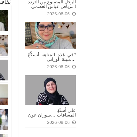
ثقاف
الرجل المصنوع من التردد
!!..رياض عباس العصمي
2026-08-06
#فِي_هَذهِ_المَتاهةِ_أَتسكَّعُ
….نبيلة الوزاني
2026-08-06
على أسنّةِ
المسافات….سوزان عون
2026-08-06