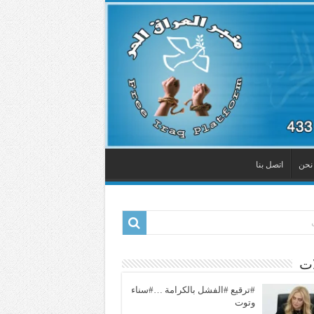
نحن
اتصل بنا
ات
#ترقيع #الفشل بالكرامة …#سناء
وتوت