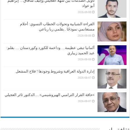
تأويل الصدمات بين شهلا العجيلي وإليف شافاق… إبراهيم
أبو عواد
2026-08-08
القراءة الشبابية وتحولات الخطاب النسوي: أحلام
مستغانمي نموذجًا ..بقلمي ربا رباعي
2026-08-08
ألمانيا تبقى عظيمة… وداعمة للكورد وكوردستان … بقلم:
عبد الحميد زيباري
2026-08-08
إدارة الدولة العراقية وشروط وجودها ! فلاح المشعل
2026-08-07
«حافة القرار الترامبي الهيروشيمي»….الدكتور ثائر العجيلي
2026-08-07