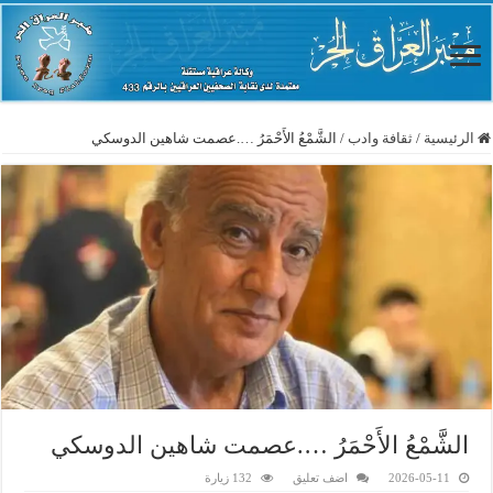
الرئيسية
/
ثقافة وادب
/
الشَّمْعُ الأَحْمَرُ ….عصمت شاهين الدوسكي
الشَّمْعُ الأَحْمَرُ ….عصمت شاهين الدوسكي
2026-05-11
اضف تعليق
132 زيارة