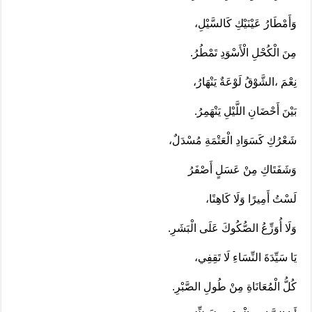
وَأَمْطَارُ عَيْنَيْكِ كَالسَّيْلِ،
مِنَ الْكُحْلِ الْأَسْوَدِ تَمْطُرُ.
نِعْمَ ،الشَّوْقُ لَوْعَةٌ يَنْهَارُ،
بَيْنَ أَحْضَانِ اللَّيْلِ يَنْهَمِرُ.
شَعْرُكِ كَسَوَادِ الْعَتْمَةِ مُسْدَلٌ،
وَشَفَتَاكِ مِنْ عَسَلٍ أَصْفَرُ
لَسْتُ أَمِيرًا وَلَا كَاهِنًا،
وَلَا أُوَزِّعُ الصُّكُوكَ عَلَى الْبَشَرِ.
يَا سَيِّدَةَ النِّسَاءِ لَا تَقِفِي،
كُلُّ الْمُعَانَاةِ مِنْ طُولِ الصَّبْرِ.