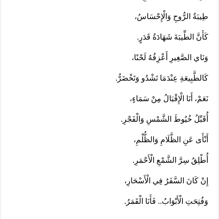
طِيبَةُ الرُّوحِ وَالْإِحْسَاسُ،
كَأَنَّ الطِّيبَةَ شَهَادَةُ قَدَرٍ.
وَنَاي الصَّغِيرِ أَعْزِفُهُ لَحْنًا،
كَالطَّبِيعَةِ عِنْدَمَا تَشْدُو وَتَخْضَرُّ.
نَعَمْ، أَنَا الْإِقْبَالُ مِنْ سَمَاءٍ،
أُقَبِّلُ خُيُوطَ الشَّمْسِ وَالْفَجْرِ.
أَنْأَى عَنِ الظَّلَامِ وَالظُّلْمِ،
أُطْلِقُ سِرَّ الشَّمْعِ الْأَحْمَرِ.
إِنْ كَانَ السَّفَرُ فِي الْأَسْحَارِ،
وَفُتِحَتِ الْأَبْوَابُ.. فَأَنَا الْقَمَرُ.