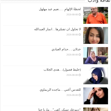
ثقافة وادب
لحظةُ الإلهامِ …..نعيم عبد مهلهل
2026-08-08
لا تحاول ان تفسّرها…انمار العبدالله
2026-08-08
خذلان .. ..حذام العبادي
2026-08-08
(خليط فصول).. ..هدى الجلاب
2026-08-08
للقدس أغني….ماجده الريماوي
2026-08-08
“دموعك تسكن كفي”…ماريا حنا