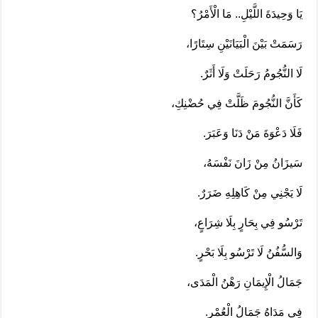
يَا وَحِيدَةَ اللَّيْلِ.. مَا الْأَمْرُ؟
رَسَمَتْ بَيْنَ الْبَيَانَيْنِ سِتَارًا،
لَا النُّجُومُ رَحَلَتْ وَلَا أَثَرٌ.
كَأَنَّ النُّجُومَ ظَلَّتْ فِي حُضْنِكِ،
فَلَا دَعْوَةَ مَنْ دَنَا وَعَبَرَ.
سَيزَانُ مِنْ زَانَ نَفْسَهُ،
لَا يَجْنِي مِنْ كَاهِلِهِ ضَرَرٌ.
تَرْسُو فِي بِحَارٍ بِلَا شِرَاعٍ،
وَالسُّفُنُ لَا تَرْسُو بِلَا بَحْرٍ.
جَمَالُ الْإِيمَانِ رَهْنُ الْمَدَى،
فِي مَدَاهُ جَمَالُ الْعُمْرِ.