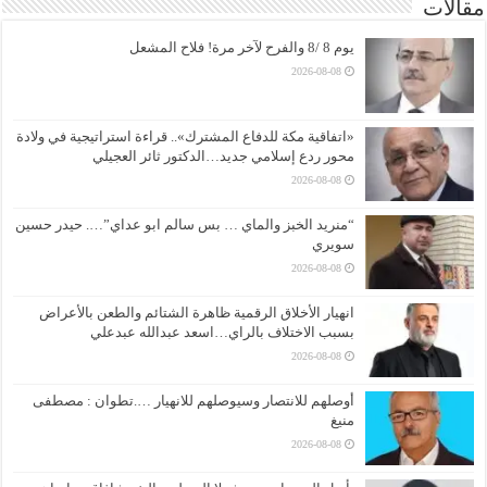
مقالات
يوم 8 /8 والفرح لآخر مرة! فلاح المشعل
2026-08-08
«اتفاقية مكة للدفاع المشترك».. قراءة استراتيجية في ولادة
محور ردع إسلامي جديد…الدكتور ثائر العجيلي
2026-08-08
“منريد الخبز والماي … بس سالم ابو عداي”…. حيدر حسين
سويري
2026-08-08
انهيار الأخلاق الرقمية ظاهرة الشتائم والطعن بالأعراض
بسبب الاختلاف بالراي…اسعد عبدالله عبدعلي
2026-08-08
أوصلهم للانتصار وسيوصلهم للانهيار ….تطوان : مصطفى
منيغ
2026-08-08