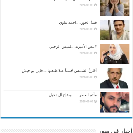
2026-08-08
فتنةُ الحورِ….احمد نناوي
2026-08-08
#نبض الأميرة….لميس الرحبي
2026-08-08
أقارعُ الشمسَ حُسناً عندَ طلعتها….فايز ابو جيش
2026-08-08
مأتم العطر……وضاح آل دخيل
2026-08-08
أخبار في صور