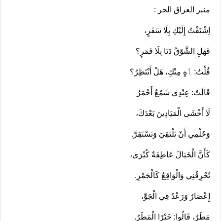
منبر العراق الحر :
اِشْتَقْتُ إِلَيْكِ بِلَا سَفَرٍ،
فَهَلِ الشَّوْقُ دَنَا بِلَا قَمَرٍ؟
قُلْتُ: ٱهٍ مِنْكِ، هَلْ أَنْتَظِرُ؟
قَالَتْ: عِنْدِي شَمْعٌ أَحْمَرُ
لَا أَخْشَى الْمَيَادِينَ بَعْدَكَ،
وَحُلْمِي أَنْ نَلْتَقِيَ وَنَسْتَقِرَّ.
كَأَنَّ الْخَيَالَ عَاطِفَةٌ كُبْرَى،
تُحْرِقُنِي وَالْوَاقِعُ كَالْجَمْرِ.
إِعْصَارٌ وَرَعْدٌ فِي الْجَوِّ،
مَطَرٌ، قَالُوا: خَيْرًا الْمَطَرُ.