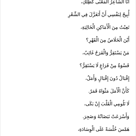
أَنَا الشَّاعِرُ الْمَعْنَى كَظِلِّكِ،
أُبِيحُ لِنَفْسِي أَنْ أَتَغَزَّلَ فِي الشِّعْرِ
تَعِبْتُ مِنَ الْأَمَاكِنِ الْخَالِيَةِ،
أَيْنَ الْخَلَاصُ مِنَ الْقَهْرِ؟
مَنْ يَسْتَقِرُّ وَالْفَرَحُ غَائِبٌ،
قَسْوَةٌ مِنْ فَرَاغٍ لَا يَسْتَقِرُّ؟
إِقْبَالٌ دُونَ إِقْبَالٍ وَأَمَلٌ،
كَأَنَّ الْأَمَلَ مَثْوَاهُ قَمَرٌ.
لَا تَلُومِي الْقَلْبَ إِنْ بَكَى،
وَأَسْرَعَتْ نَبَضَاتُهُ وَضَجِرَ.
هَمْسَ خُلْسَةً عَلَى الْوِسَادَةِ،