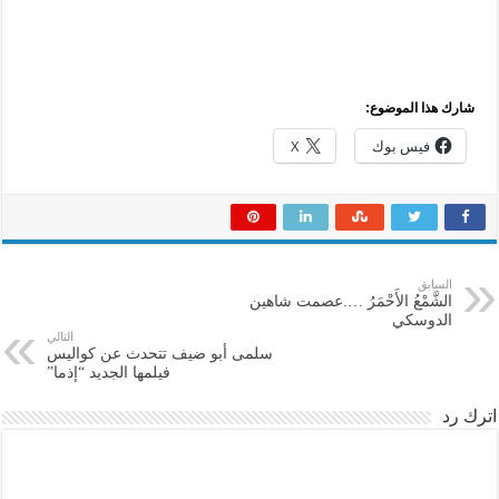
شارك هذا الموضوع:
فيس بوك
X
السابق
الشَّمْعُ الأَحْمَرُ ….عصمت شاهين
الدوسكي
التالي
سلمى أبو ضيف تتحدث عن كواليس
فيلمها الجديد “إذما”
اترك رد