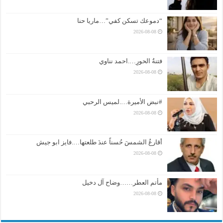
“دموعك تسكن كفي”…ماريا حنا
2026-08-08
فتنةُ الحورِ….احمد نناوي
2026-08-08
#نبض الأميرة….لميس الرحبي
2026-08-08
أقارعُ الشمسَ حُسناً عندَ طلعتها….فايز ابو جيش
2026-08-08
مأتم العطر……وضاح آل دخيل
2026-08-08