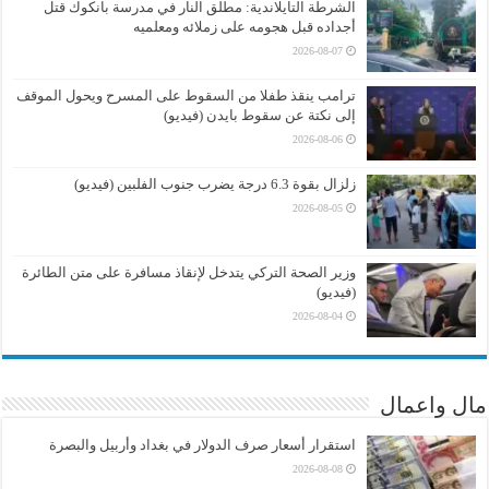
الشرطة التايلاندية: مطلق النار في مدرسة بانكوك قتل
أجداده قبل هجومه على زملائه ومعلميه
2026-08-07
ترامب ينقذ طفلا من السقوط على المسرح ويحول الموقف
إلى نكتة عن سقوط بايدن (فيديو)
2026-08-06
زلزال بقوة 6.3 درجة يضرب جنوب الفلبين (فيديو)
2026-08-05
وزير الصحة التركي يتدخل لإنقاذ مسافرة على متن الطائرة
(فيديو)
2026-08-04
مال واعمال
استقرار أسعار صرف الدولار في بغداد وأربيل والبصرة
2026-08-08