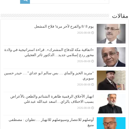
مقالات
يوم 8 /8 والفرح لآخر مرة! فلاح المشعل
2026-08-08
«اتفاقية مكة للدفاع المشترك».. قراءة استراتيجية في ولادة
محور ردع إسلامي جديد…الدكتور ثائر العجيلي
2026-08-08
“منريد الخبز والماي … بس سالم ابو عداي”…. حيدر حسين
سويري
2026-08-08
انهيار الأخلاق الرقمية ظاهرة الشتائم والطعن بالأعراض
بسبب الاختلاف بالراي…اسعد عبدالله عبدعلي
2026-08-08
أوصلهم للانتصار وسيوصلهم للانهيار ….تطوان : مصطفى
منيغ