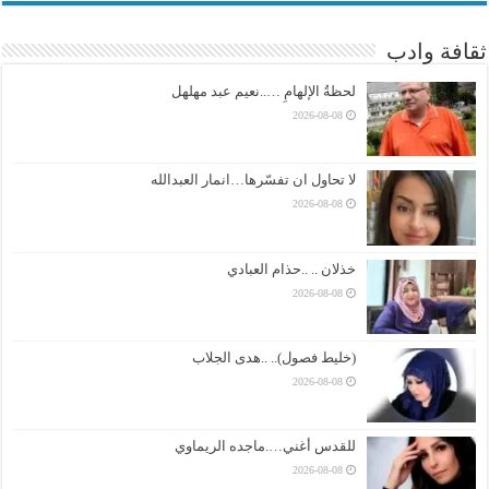
ثقافة وادب
لحظةُ الإلهامِ …..نعيم عبد مهلهل
2026-08-08
لا تحاول ان تفسّرها…انمار العبدالله
2026-08-08
خذلان .. ..حذام العبادي
2026-08-08
(خليط فصول).. ..هدى الجلاب
2026-08-08
للقدس أغني….ماجده الريماوي
2026-08-08