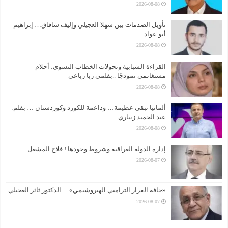
2026-08-08
تأويل الصدمات بين شهلا العجيلي وإليف شافاق… إبراهيم
أبو عواد
2026-08-08
القراءة الشبابية وتحولات الخطاب النسوي: أحلام
مستغانمي نموذجًا ..بقلمي ربا رباعي
2026-08-08
ألمانيا تبقى عظيمة… وداعمة للكورد وكوردستان … بقلم:
عبد الحميد زيباري
2026-08-08
إدارة الدولة العراقية وشروط وجودها ! فلاح المشعل
2026-08-07
«حافة القرار الترامبي الهيروشيمي»….الدكتور ثائر العجيلي
2026-08-07